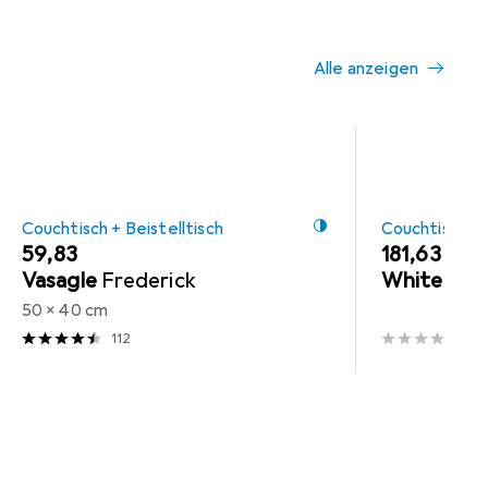
Alle anzeigen
Couchtisch + Beistelltisch
Couchtisch + 
EUR
59,83
EUR
181,63
Vasagle
Frederick
White Labe
50 x 40 cm
112