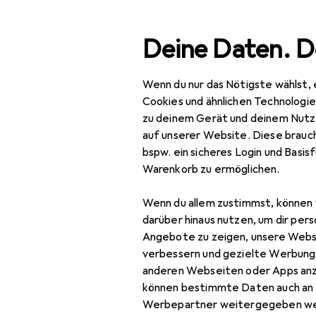
Suche
Deine Daten. D
Wenn du nur das Nötigste wählst, 
Navigation nach Kategorien
Gesamtsortiment
Aus
Gesamtsortiment
Cookies und ähnlichen Technologi
zu deinem Gerät und deinem Nutz
Ausverkauf C
Ausverkauf
auf unserer Website. Diese brauch
bspw. ein sicheres Login und Basis
Wohnen
Warenkorb zu ermöglichen.
Möbel
Wenn du allem zustimmst, können 
Wohnzimmer
darüber hinaus nutzen, um dir pers
Angebote zu zeigen, unsere Webs
Couchtisch +
verbessern und gezielte Werbung
Beistelltisch
anderen Webseiten oder Apps an
können bestimmte Daten auch an 
Hocker + Pouf
Werbepartner weitergegeben we