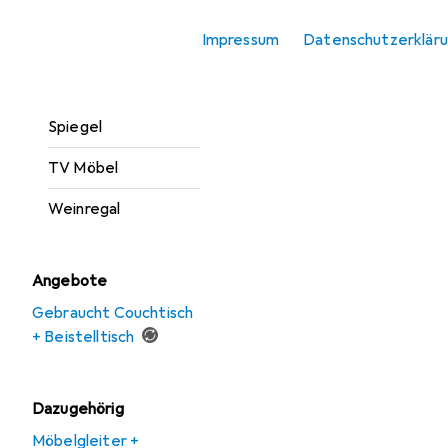
Regal
Impressum
Datenschutzerklär
Sessel
Sofa + Bettsofa
Spiegel
TV Möbel
Weinregal
Angebote
Gebraucht Couchtisch
+ Beistelltisch
Dazugehörig
Möbelgleiter +