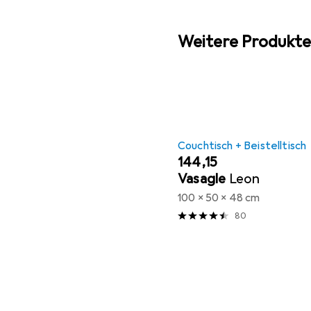
Weitere Produkte
Couchtisch + Beistelltisch
EUR
144,15
Vasagle
Leon
100 x 50 x 48 cm
80