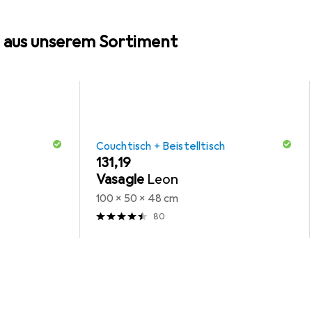
 aus unserem Sortiment
Couchtisch + Beistelltisch
EUR
131,19
Vasagle
Leon
100 x 50 x 48 cm
80