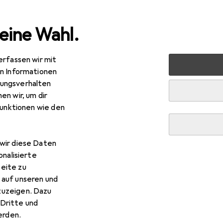
eine Wahl.
erfassen wir mit
verkauf
Wohnen
Möbel
Wohnzimmer
Couchtisch +
en Informationen
ungsverhalten
ouchtisch + Beistelltisch
en wir, um dir
funktionen wie den
wir diese Daten
onalisierte
eite zu
 auf unseren und
zuzeigen. Dazu
Dritte und
rden.