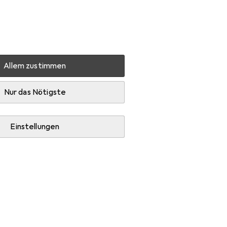
Einstellungen
Kundenkonto
Vergleichslisten
Merklisten
Warenkorb
Anmelden
Allem zustimmen
 Beistelltisch
Nur das Nötigste
Einstellungen