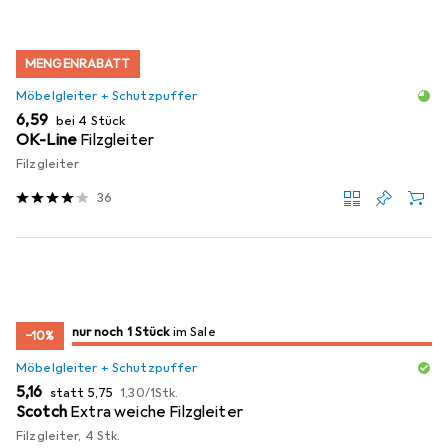
MENGENRABATT
Möbelgleiter + Schutzpuffer
EUR
6,59
bei 4 Stück
OK-Line
Filzgleiter
Filzgleiter
36
noch 1 Stück
nur noch 1 Stück
im Sale
im Sale
−10%
Möbelgleiter + Schutzpuffer
EUR
EUR
EUR
5,16
statt
5,75
1,30
/
1Stk.
Scotch
Extra weiche Filzgleiter
Filzgleiter, 4 Stk.