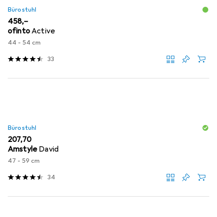
Bürostuhl
EUR
458,–
ofinto
Active
44 - 54 cm
33
Bürostuhl
EUR
207,70
Amstyle
David
47 - 59 cm
34