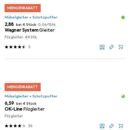
MENGENRABATT
Möbelgleiter + Schutzpuffer
EUR
EUR
2,88
bei 4 Stück
0,06
/
1Stk.
Wagner System
Gleiter
Filzgleiter, 44 Stk.
3
MENGENRABATT
Möbelgleiter + Schutzpuffer
EUR
6,59
bei 4 Stück
OK-Line
Filzgleiter
Filzgleiter
36