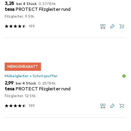
EUR
EUR
3,28
bei 4 Stück
0,37
/
1Stk.
tesa
PROTECT Filzgleiter rund
Filzgleiter, 9 Stk.
199
MENGENRABATT
Möbelgleiter + Schutzpuffer
EUR
EUR
2,99
bei 4 Stück
0,25
/
1Stk.
tesa
PROTECT Filzgleiter rund
Filzgleiter, 12 Stk.
199