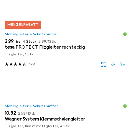
MENGENRABATT
Möbelgleiter + Schutzpuffer
EUR
EUR
2,99
bei 4 Stück
2,99
/
1Stk.
tesa
PROTECT Filzgleiter rechteckig
Filzgleiter, 1 Stk.
199
Möbelgleiter + Schutzpuffer
EUR
EUR
10,32
2,58
/
1Stk.
Wagner System
Klemmschalengleiter
Filzgleiter, Kunststoffgleiter, 4 Stk.