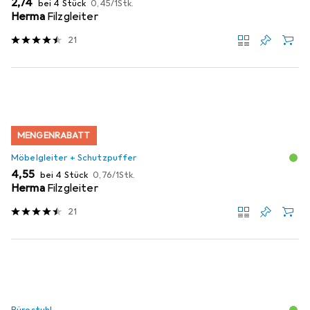
EUR
EUR
2,74
bei 4 Stück
0,45
/
1Stk.
Herma
Filzgleiter
21
MENGENRABATT
Möbelgleiter + Schutzpuffer
EUR
EUR
4,55
bei 4 Stück
0,76
/
1Stk.
Herma
Filzgleiter
21