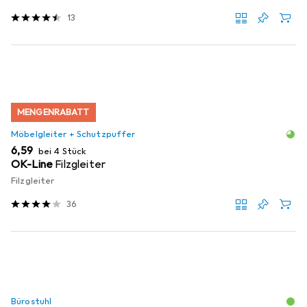
13
MENGENRABATT
Möbelgleiter + Schutzpuffer
EUR
6,59
bei 4 Stück
OK-Line
Filzgleiter
Filzgleiter
36
Bürostuhl