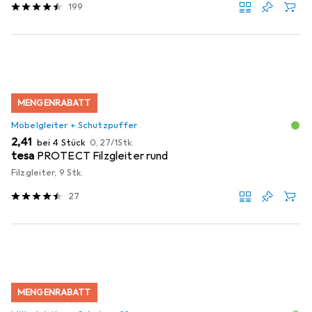
199
MENGENRABATT
Möbelgleiter + Schutzpuffer
EUR
EUR
2,41
bei 4 Stück
0,27
/
1Stk.
tesa
PROTECT Filzgleiter rund
Filzgleiter, 9 Stk.
27
MENGENRABATT