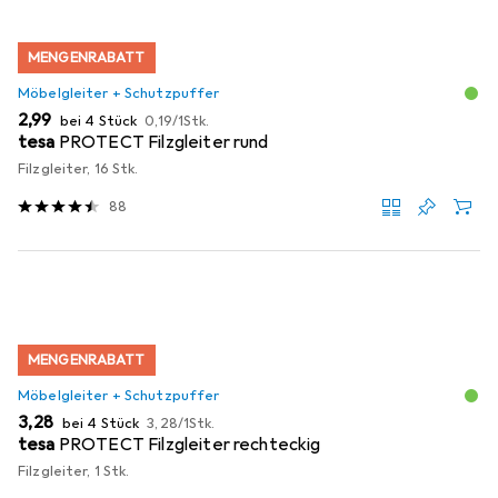
MENGENRABATT
Möbelgleiter + Schutzpuffer
EUR
EUR
2,99
bei 4 Stück
0,19
/
1Stk.
tesa
PROTECT Filzgleiter rund
Filzgleiter, 16 Stk.
88
MENGENRABATT
Möbelgleiter + Schutzpuffer
EUR
EUR
3,28
bei 4 Stück
3,28
/
1Stk.
tesa
PROTECT Filzgleiter rechteckig
Filzgleiter, 1 Stk.