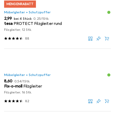
MENGENRABATT
Möbelgleiter + Schutzpuffer
EUR
EUR
2,99
bei 4 Stück
0,25
/
1Stk.
tesa
PROTECT Filzgleiter rund
Filzgleiter, 12 Stk.
88
Möbelgleiter + Schutzpuffer
EUR
EUR
8,60
0,54
/
1Stk.
Fix-o-moll
Filzgleiter
Filzgleiter, 16 Stk.
82