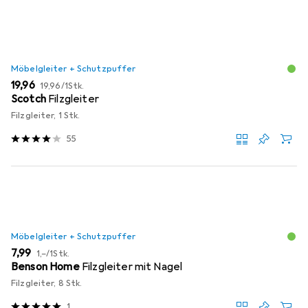
Möbelgleiter + Schutzpuffer
EUR
EUR
19,96
19,96
/
1Stk.
Scotch
Filzgleiter
Filzgleiter, 1 Stk.
55
Möbelgleiter + Schutzpuffer
EUR
EUR
7,99
1,–
/
1Stk.
Benson Home
Filzgleiter mit Nagel
Filzgleiter, 8 Stk.
1