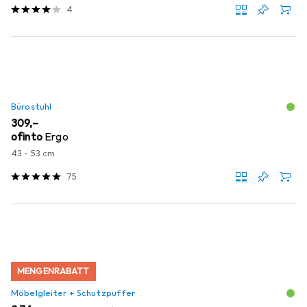
4
Bürostuhl
EUR
309,–
ofinto
Ergo
43 - 53 cm
75
MENGENRABATT
Möbelgleiter + Schutzpuffer