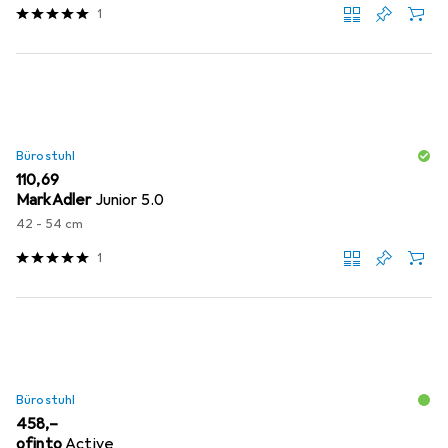
1
Bürostuhl
EUR
110,69
MarkAdler
Junior 5.0
42 - 54 cm
1
Bürostuhl
EUR
458,–
ofinto
Active