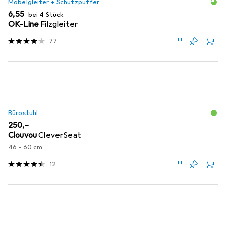
Möbelgleiter + Schutzpuffer
EUR
6,55
bei 4 Stück
OK-Line
Filzgleiter
77
Bürostuhl
EUR
250,–
Clouvou
CleverSeat
46 - 60 cm
12