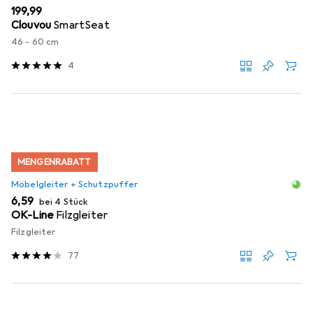
EUR
199,99
Clouvou
SmartSeat
46 - 60 cm
4
MENGENRABATT
Möbelgleiter + Schutzpuffer
EUR
6,59
bei 4 Stück
OK-Line
Filzgleiter
Filzgleiter
77