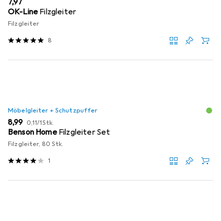
EUR
7,97
OK-Line
Filzgleiter
Filzgleiter
8
Möbelgleiter + Schutzpuffer
EUR
EUR
8,99
0,11
/
1Stk.
Benson Home
Filzgleiter Set
Filzgleiter, 80 Stk.
1