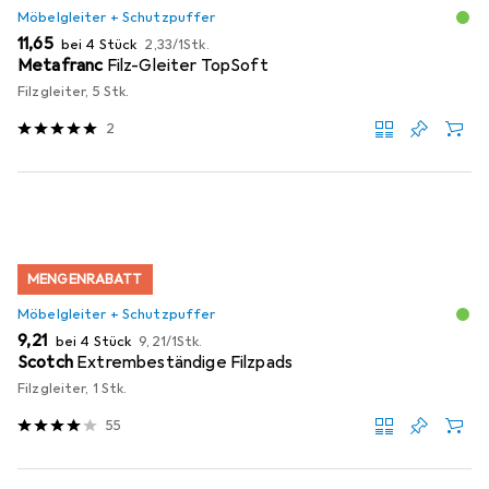
Möbelgleiter + Schutzpuffer
EUR
EUR
11,65
bei 4 Stück
2,33
/
1Stk.
Metafranc
Filz-Gleiter TopSoft
Filzgleiter, 5 Stk.
2
MENGENRABATT
Möbelgleiter + Schutzpuffer
EUR
EUR
9,21
bei 4 Stück
9,21
/
1Stk.
Scotch
Extrembeständige Filzpads
Filzgleiter, 1 Stk.
55