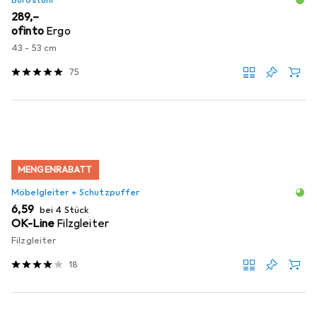
Bürostuhl
EUR
289,–
ofinto
Ergo
43 - 53 cm
75
MENGENRABATT
Möbelgleiter + Schutzpuffer
EUR
6,59
bei 4 Stück
OK-Line
Filzgleiter
Filzgleiter
18