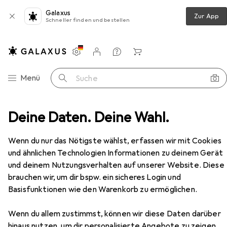
Galaxus
Zur App
Schneller finden und bestellen
Einstellungen
Kundenkonto
Vergleichslisten
Merklisten
Warenkorb
Navigation nach Kategorien
Menü
Suche
Deine Daten. Deine Wahl.
Arbeitszimmer
Schreibtisch
Beliani Destines
Zubehör
Wenn du nur das Nötigste wählst, erfassen wir mit Cookies
Beliani
Destines
und ähnlichen Technologien Informationen zu deinem Gerät
160 x 109 x 125 cm
und deinem Nutzungsverhalten auf unserer Website. Diese
brauchen wir, um dir bspw. ein sicheres Login und
Basisfunktionen wie den Warenkorb zu ermöglichen.
Wenn du allem zustimmst, können wir diese Daten darüber
Zubehör für Beliani Destines
hinaus nutzen, um dir personalisierte Angebote zu zeigen,