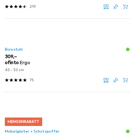
219
Bürostuhl
EUR
309,–
ofinto
Ergo
43 - 53 cm
75
MENGENRABATT
Möbelgleiter + Schutzpuffer