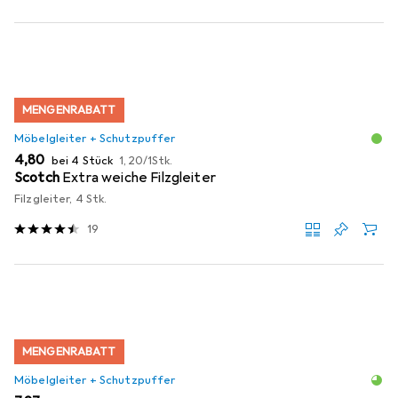
MENGENRABATT
Möbelgleiter + Schutzpuffer
EUR
EUR
4,80
bei 4 Stück
1,20
/
1Stk.
Scotch
Extra weiche Filzgleiter
Filzgleiter, 4 Stk.
19
MENGENRABATT
Möbelgleiter + Schutzpuffer