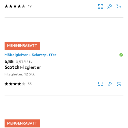
19
MENGENRABATT
Möbelgleiter + Schutzpuffer
EUR
EUR
6,85
0,57
/
1Stk.
Scotch
Filzgleiter
Filzgleiter, 12 Stk.
55
MENGENRABATT