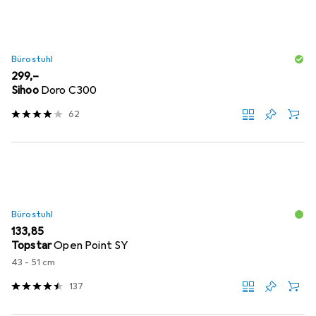
Bürostuhl
EUR
299,–
Sihoo
Doro C300
62
Bürostuhl
EUR
133,85
Topstar
Open Point SY
43 - 51 cm
137