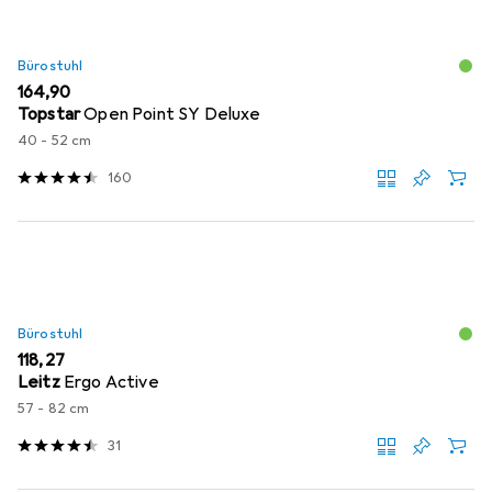
Bürostuhl
EUR
164,90
Topstar
Open Point SY Deluxe
40 - 52 cm
160
Bürostuhl
EUR
118,27
Leitz
Ergo Active
57 - 82 cm
31