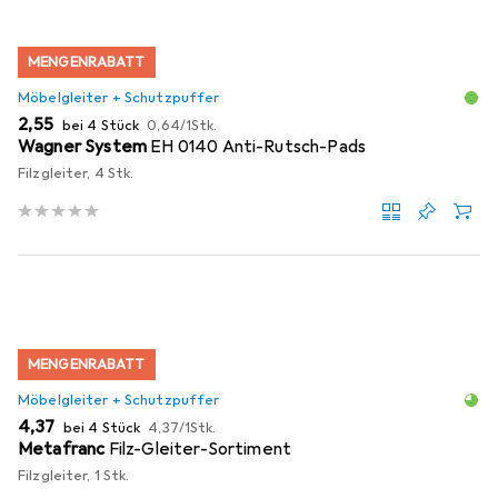
MENGENRABATT
Möbelgleiter + Schutzpuffer
EUR
EUR
2,55
bei 4 Stück
0,64
/
1Stk.
Wagner System
EH 0140 Anti-Rutsch-Pads
Filzgleiter, 4 Stk.
MENGENRABATT
Möbelgleiter + Schutzpuffer
EUR
EUR
4,37
bei 4 Stück
4,37
/
1Stk.
Metafranc
Filz-Gleiter-Sortiment
Filzgleiter, 1 Stk.