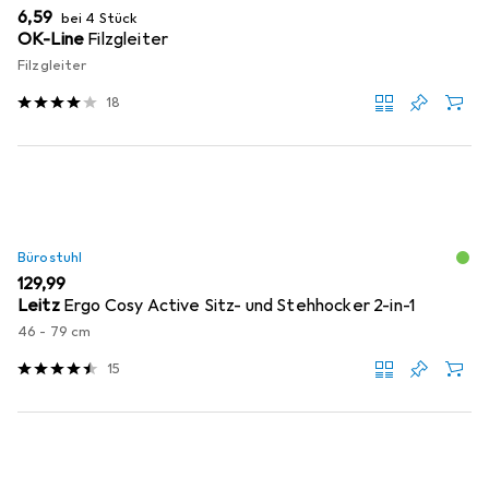
EUR
6,59
bei 4 Stück
OK-Line
Filzgleiter
Filzgleiter
18
Bürostuhl
EUR
129,99
Leitz
Ergo Cosy Active Sitz- und Stehhocker 2-in-1
46 - 79 cm
15