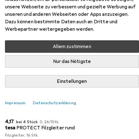
unsere Webseite zu verbessern und gezielte Werbung auf
Hier findest du passendes Zubehör zum Produkt Beliani
unseren und anderen Webseiten oder Apps anzuzeigen.
Destines aus den Kategorien Möbelgleiter +
Dazu können bestimmte Daten auch an Dritte und
Schutzpuffer und Bürostuhl.
Werbepartner weitergegeben werden.
Allem zustimmen
Beliebt
Möbelgleiter + Schutzpuffer
Bürostuhl
Nur das Nötigste
Relevanz
Produktliste
Einstellungen
Impressum
Datenschutzerklärung
MENGENRABATT
Möbelgleiter + Schutzpuffer
EUR
EUR
4,17
bei 4 Stück
0,26
/
1Stk.
tesa
PROTECT Filzgleiter rund
Filzgleiter, 16 Stk.