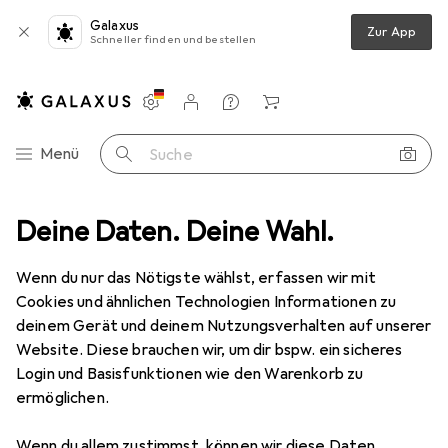
Galaxus
Zur App
Schneller finden und bestellen
Einstellungen
Kundenkonto
Vergleichslisten
Merklisten
Warenkorb
Navigation nach Kategorien
Menü
Suche
g
Deine Daten. Deine Wahl.
Möbelgleiter + Schutzpuffer
Scotch Extra weiche Filzgleiter
Wenn du nur das Nötigste wählst, erfassen wir mit
Cookies und ähnlichen Technologien Informationen zu
4 Bilder
deinem Gerät und deinem Nutzungsverhalten auf unserer
Website. Diese brauchen wir, um dir bspw. ein sicheres
MENGENRABATT
Login und Basisfunktionen wie den Warenkorb zu
ermöglichen.
EUR
8,18
Spare
EUR
5,12
EUR
2,05
/
1Stk.
Scotch
Extra weiche Filzgleiter
Wenn du allem zustimmst, können wir diese Daten