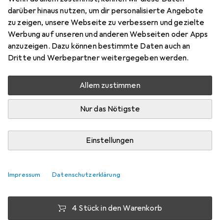
darüber hinaus nutzen, um dir personalisierte Angebote
Filzgleiter, 4 Stk.
zu zeigen, unsere Webseite zu verbessern und gezielte
Preis in EUR inkl. MwSt.
Werbung auf unseren und anderen Webseiten oder Apps
anzuzeigen. Dazu können bestimmte Daten auch an
Marke
Bewertungen
Dritte und Werbepartner weitergegeben werden.
Mehr von Scotch
19
Allem zustimmen
Di, 11.8. geliefert
Nur das Nötigste
Mehr als 10 Stück an Lager beim Lieferanten
Lieferort angeben für genaue Lieferzeit
Einstellungen
1 Stück
2 Stück
3 Stück
4 Stück
EUR
9,46
EUR
8,81
EUR
8,50
EUR
8,18
pro Stück
pro Stück
pro Stück
pro Stück
Impressum
Datenschutzerklärung
−
14
%
−
7
%
−
10
%
4 Stück in den Warenkorb