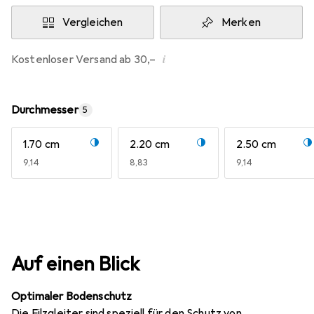
Vergleichen
Merken
i
Kostenloser Versand ab 30,–
Durchmesser
5
1.70 cm
2.20 cm
2.50 cm
EUR
9,14
EUR
8,83
EUR
9,14
Auf einen Blick
Optimaler Bodenschutz
Die Filzgleiter sind speziell für den Schutz von