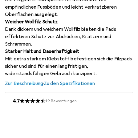
empfindlichen Fussböden und leicht verkratzbaren
Oberflächen ausgelegt.
Weicher Wollfilz Schutz
Dank dickem und weichem Wollfilz bieten die Pads
effektiven Schutz vor Abdrücken, Kratzern und
Schrammen.
Starker Halt und Dauerhaftigkeit
Mit extra starkem Klebstoff befestigen sich die Filzpads
sicher und sind für einen langfristigen,
widerstandsfähigen Gebrauch konzipiert.
Zur Beschreibung
·
Zu den Spezifikationen
4.7
19
Bewertungen