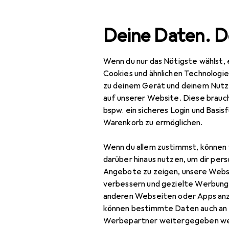
Suche
Deine Daten. D
Wenn du nur das Nötigste wählst, 
Navigation nach Kategorien
Gesamtsortiment
Baumarkt + Garten
Bauen + 
Gesamtsortiment
Cookies und ähnlichen Technologi
zu deinem Gerät und deinem Nutz
Baumarkt + Garten
auf unserer Website. Diese brauch
bspw. ein sicheres Login und Basis
Bauen + Renovieren
Warenkorb zu ermöglichen.
Eisenwaren
Wenn du allem zustimmst, können 
Möbelbeschlag
darüber hinaus nutzen, um dir pers
Angebote zu zeigen, unsere Webs
Möbelausstattung
verbessern und gezielte Werbung
anderen Webseiten oder Apps an
Möbelgleiter +
können bestimmte Daten auch an 
Schutzpuffer
Werbepartner weitergegeben we