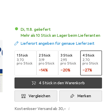
199
Di, 11.8. geliefert
Mehr als 10 Stück an Lager beim Lieferanten
Lieferort angeben für genaue Lieferzeit
1 Stück
2 Stück
3 Stück
4 Stück
EUR
3,70
EUR
3,19
EUR
2,95
EUR
2,70
pro Stück
pro Stück
pro Stück
pro Stück
−
14
%
−
20
%
−
27
%
4 Stück in den Warenkorb
Vergleichen
Merken
i
Kostenloser Versand ab 30,–