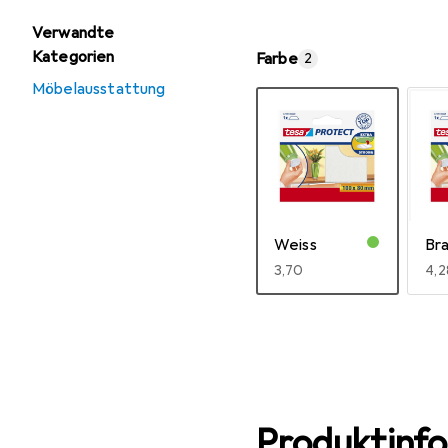
Verwandte
Kategorien
Farbe
2
Möbelausstattung
Weiss
Br
EUR
3,70
EU
4,2
Mehr anzeigen
Produktinf