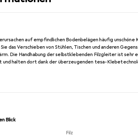
verursachen auf empfindlichen Bodenbelägen häufig unschöne 
rn Sie das Verschieben von Stühlen, Tischen und anderen Geg
rm. Die Handhabung der selbstklebenden Filzgleiter ist sehr e
und halten dort dank der überzeugenden tesa-Klebetechnologi
 Farben Braun und Weiss sowie in runder und rechteckiger Form er
n Blick
Filz