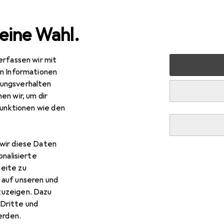
eine Wahl.
erfassen wir mit
Renovieren
Eisenwaren
Möbelbeschlag
Möbelgleiter 
en Informationen
ungsverhalten
en wir, um dir
funktionen wie den
wir diese Daten
onalisierte
eite zu
 auf unseren und
zuzeigen. Dazu
Dritte und
rden.