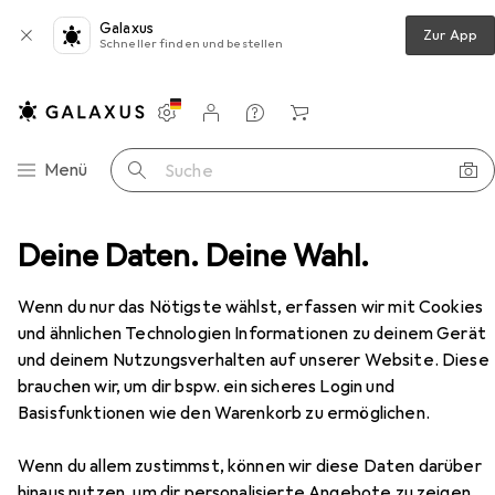
Galaxus
Zur App
Schneller finden und bestellen
Einstellungen
Kundenkonto
Vergleichslisten
Merklisten
Warenkorb
Navigation nach Kategorien
Menü
Suche
zimmer
Deine Daten. Deine Wahl.
Couchtisch + Beistelltisch
Beliani Emporia
Zubehör
Beliani
Emporia
Wenn du nur das Nötigste wählst, erfassen wir mit Cookies
100 x 50 x 40 cm
und ähnlichen Technologien Informationen zu deinem Gerät
und deinem Nutzungsverhalten auf unserer Website. Diese
brauchen wir, um dir bspw. ein sicheres Login und
Basisfunktionen wie den Warenkorb zu ermöglichen.
Zubehör für Beliani Emporia
Wenn du allem zustimmst, können wir diese Daten darüber
Hier findest du passendes Zubehör zum Produkt Beliani
hinaus nutzen, um dir personalisierte Angebote zu zeigen,