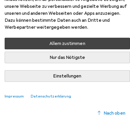
Emporia aus der Kategorie Möbelgleiter + Schutzpuffer.
unsere Webseite zu verbessern und gezielte Werbung auf
unseren und anderen Webseiten oder Apps anzuzeigen.
Relevanz
Dazu können bestimmte Daten auch an Dritte und
Produktliste
Werbepartner weitergegeben werden.
Allem zustimmen
Möbelgleiter + Schutzpuffer
Nur das Nötigste
EUR
EUR
9,41
1,18
/
1Stk.
Fix-o-moll
Teppich-Gleiter
Teppichgleiter, 8 Stk.
Einstellungen
Impressum
Datenschutzerklärung
Nach oben