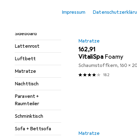
Produktliste
Kleiderschrank
Impressum
Datenschutzerklär
Zubehör
Kommode +
Sideboard
Matratze
Lattenrost
EUR
162,91
VitaliSpa
Foamy
Luftbett
Schaumstoffkern, 160 x 2
Matratze
182
Nachttisch
Paravent +
Raumteiler
Schminktisch
Sofa + Bettsofa
Matratze