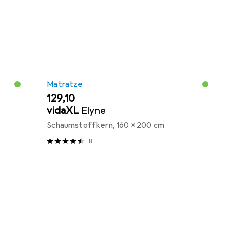
Matratze
EUR
129,10
vidaXL
Elyne
Schaumstoffkern, 160 x 200 cm
8