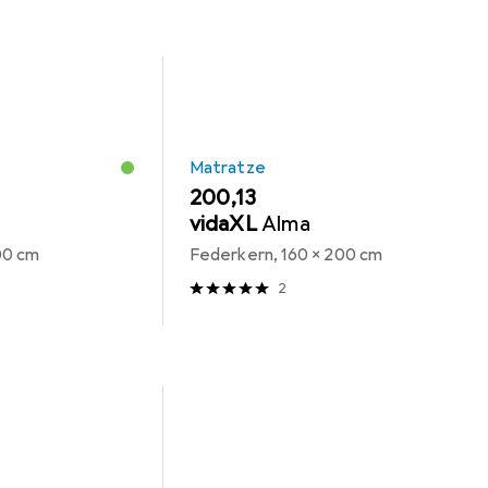
Matratze
EUR
200,13
vidaXL
Alma
00 cm
Federkern, 160 x 200 cm
2