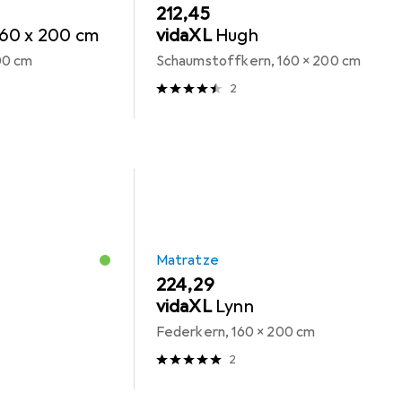
EUR
212,45
60 x 200 cm
vidaXL
Hugh
00 cm
Schaumstoffkern, 160 x 200 cm
2
Matratze
EUR
224,29
vidaXL
Lynn
Federkern, 160 x 200 cm
2