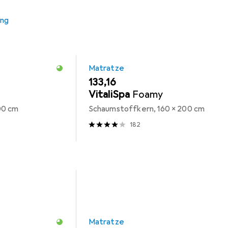
ung
Matratze
EUR
133,16
VitaliSpa
Foamy
00 cm
Schaumstoffkern, 160 x 200 cm
182
Matratze