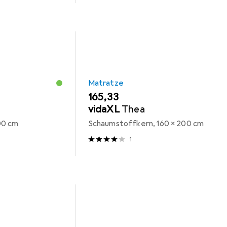
Matratze
EUR
165,33
vidaXL
Thea
00 cm
Schaumstoffkern, 160 x 200 cm
1