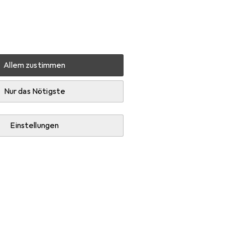
Einstellungen
Kundenkonto
Vergleichslisten
Merklisten
Warenkorb
Anmelden
Allem zustimmen
ubehör
Nur das Nötigste
Einstellungen
e.