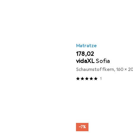
Matratze
EUR
178,02
vidaXL
Sofia
Schaumstoffkern, 160 x 2
1
−7%