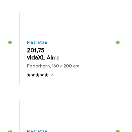
Matratze
EUR
201,75
vidaXL
Alma
Federkern, 160 x 200 cm
2
Matratze