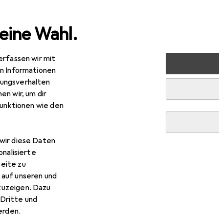
eine Wahl.
erfassen wir mit
nen
Möbel
Schlafzimmer
Bett
Beliani Istres
Z
en Informationen
ungsverhalten
en wir, um dir
iani
Istres
funktionen wie den
 x 200 cm
wir diese Daten
onalisierte
Beliani Istres
eite zu
 auf unseren und
 Zubehör zum Produkt Beliani Istres aus der Kategorie Matratz
zuzeigen. Dazu
Dritte und
rden.