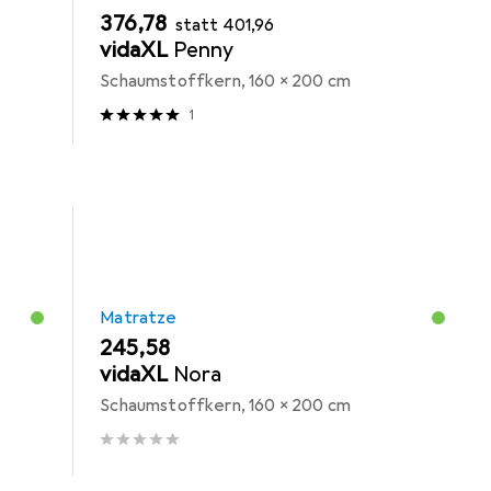
EUR
EUR
376,78
statt
401,96
vidaXL
Penny
Schaumstoffkern, 160 x 200 cm
1
Matratze
EUR
245,58
vidaXL
Nora
Schaumstoffkern, 160 x 200 cm