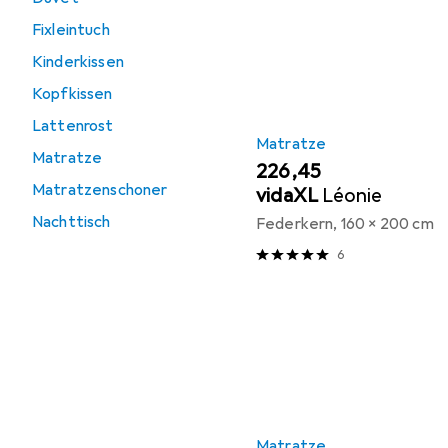
Fixleintuch
Kinderkissen
Kopfkissen
Lattenrost
Matratze
Matratze
EUR
226,45
Matratzenschoner
vidaXL
Léonie
Nachttisch
Federkern, 160 x 200 cm
6
Matratze