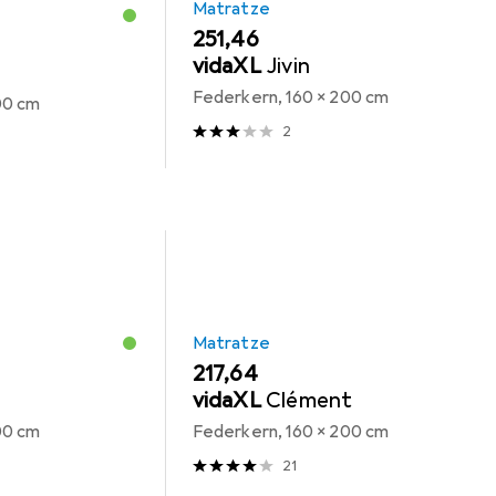
Matratze
EUR
251,46
vidaXL
Jivin
Federkern, 160 x 200 cm
00 cm
2
Matratze
EUR
217,64
vidaXL
Clément
00 cm
Federkern, 160 x 200 cm
21