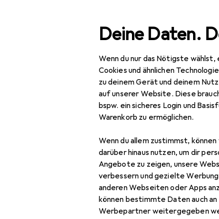
Suche
Deine Daten. D
Wenn du nur das Nötigste wählst, 
Navigation nach Kategorien
Gesamtsortiment
Woh
Gesamtsortiment
Cookies und ähnlichen Technologi
zu deinem Gerät und deinem Nutz
Wohnen
auf unserer Website. Diese brauch
Bel
bspw. ein sicheres Login und Basis
160
Möbel
Warenkorb zu ermöglichen.
Schlafzimmer
Wenn du allem zustimmst, können 
Bett
darüber hinaus nutzen, um dir pers
Zubehör für 
Angebote zu zeigen, unsere Webs
Bett Zubehör
verbessern und gezielte Werbung
Hier findest du passendes
anderen Webseiten oder Apps an
Boxspringbett
können bestimmte Daten auch an 
Sortieren nach
:
Relevanz
Kleiderschrank
Werbepartner weitergegeben we