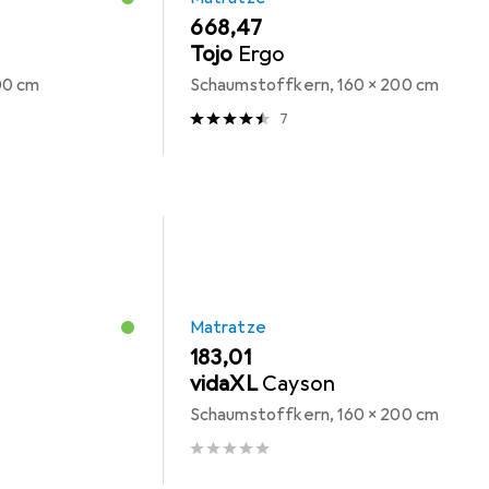
EUR
668,47
Tojo
Ergo
00 cm
Schaumstoffkern, 160 x 200 cm
7
Matratze
EUR
183,01
vidaXL
Cayson
Schaumstoffkern, 160 x 200 cm