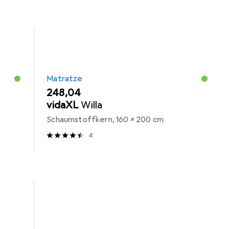
Matratze
EUR
248,04
vidaXL
Willa
Schaumstoffkern, 160 x 200 cm
4