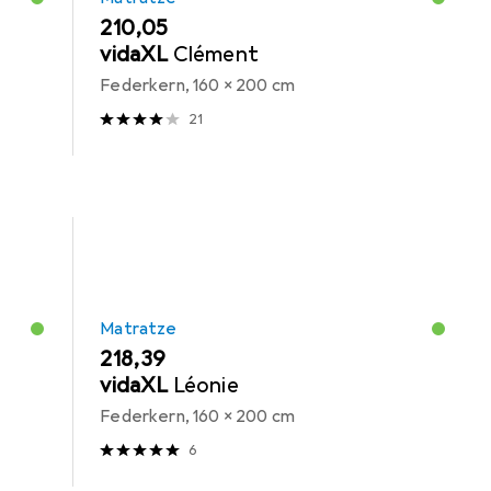
EUR
210,05
vidaXL
Clément
Federkern, 160 x 200 cm
21
Matratze
EUR
218,39
vidaXL
Léonie
Federkern, 160 x 200 cm
6