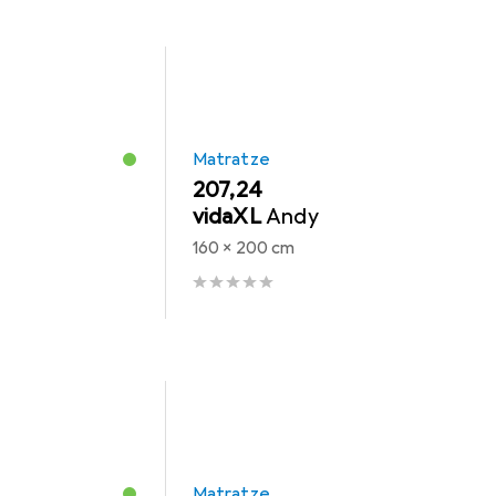
Matratze
EUR
207,24
vidaXL
Andy
160 x 200 cm
Matratze