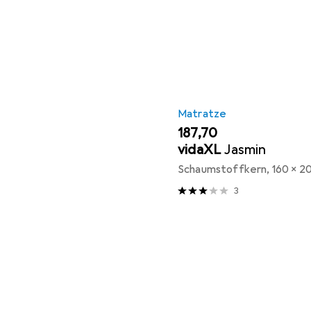
Matratze
EUR
187,70
vidaXL
Jasmin
Schaumstoffkern, 160 x 2
3