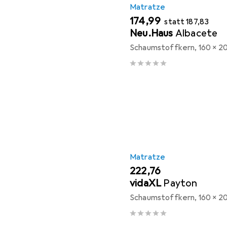
Matratze
EUR
EUR
174,99
statt
187,83
Neu.Haus
Albacete
Schaumstoffkern, 160 x 2
Matratze
EUR
222,76
vidaXL
Payton
Schaumstoffkern, 160 x 2