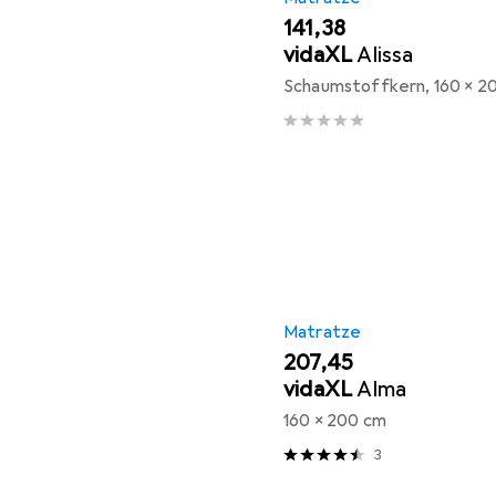
EUR
141,38
vidaXL
Alissa
Schaumstoffkern, 160 x 2
Matratze
EUR
207,45
vidaXL
Alma
160 x 200 cm
3