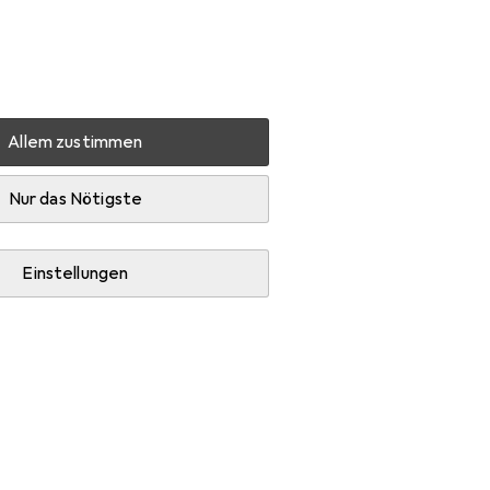
Einstellungen
Kundenkonto
Vergleichslisten
Merklisten
Warenkorb
Anmelden
Allem zustimmen
Beliani Tulare
Zubehör
Nur das Nötigste
Einstellungen
eiter + Schutzpuffer.