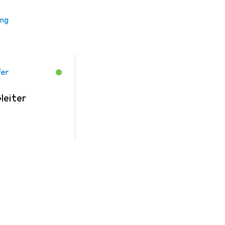
ung
fer
leiter