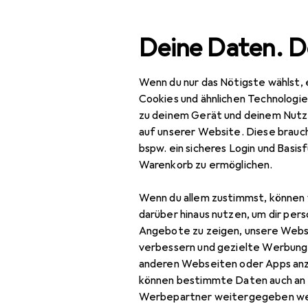
Suche
Deine Daten. D
Wenn du nur das Nötigste wählst, 
Navigation nach Kategorien
Gesamtsortiment
Woh
Gesamtsortiment
Cookies und ähnlichen Technologi
zu deinem Gerät und deinem Nutz
Wohnen
auf unserer Website. Diese brauch
Bel
bspw. ein sicheres Login und Basis
Möbel
100
Warenkorb zu ermöglichen.
Wohnzimmer
Wenn du allem zustimmst, können 
Couchtisch +
darüber hinaus nutzen, um dir pers
Zubehör für 
Beistelltisch
Angebote zu zeigen, unsere Webs
verbessern und gezielte Werbung
Hocker + Pouf
anderen Webseiten oder Apps an
Hier findest du passendes
können bestimmte Daten auch an 
Kommode +
Sortieren nach
:
Relevanz
Werbepartner weitergegeben we
Sideboard