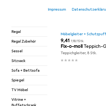
Produktliste
Konsolentisch
Impressum
Datenschutzerklär
Paravent +
Raumteiler
Regal
Möbelgleiter + Schutzpuf
EUR
EUR
9,41
1,18
/
1Stk.
Regal Zubehör
Fix-o-moll
Teppich-G
Sessel
Teppichgleiter, 8 Stk.
Sitzsack
Sofa + Bettsofa
Spiegel
TV Möbel
Vitrine +
Buffetschrank