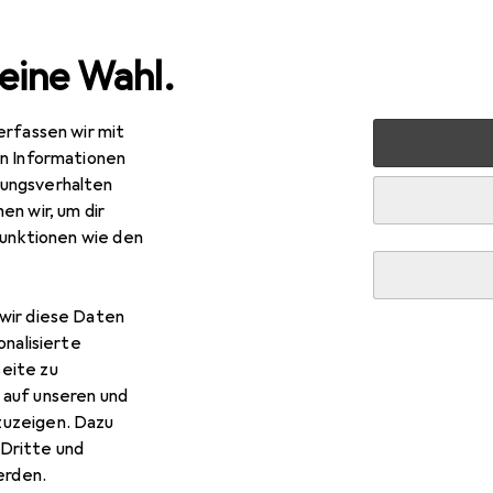
eine Wahl.
erfassen wir mit
nen
Möbel
Wohnzimmer
Couchtisch + Beistelltisch
en Informationen
ungsverhalten
en wir, um dir
iani
Tulare
funktionen wie den
 x 55 x 42 cm
wir diese Daten
onalisierte
Beliani Tulare
eite zu
 auf unseren und
zuzeigen. Dazu
 Zubehör zum Produkt Beliani Tulare aus der Kategorie Möbelgl
Dritte und
rden.