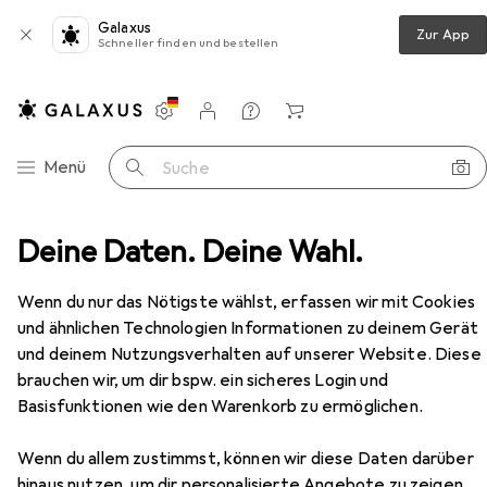
Galaxus
Zur App
Schneller finden und bestellen
Einstellungen
Kundenkonto
Vergleichslisten
Merklisten
Warenkorb
Navigation nach Kategorien
Menü
Suche
hnzimmer
Deine Daten. Deine Wahl.
Couchtisch + Beistelltisch
Beliani Twins
Zubehör
Wenn du nur das Nötigste wählst, erfassen wir mit Cookies
und ähnlichen Technologien Informationen zu deinem Gerät
Beliani
Twins
40 x 46 cm
und deinem Nutzungsverhalten auf unserer Website. Diese
brauchen wir, um dir bspw. ein sicheres Login und
Basisfunktionen wie den Warenkorb zu ermöglichen.
Wenn du allem zustimmst, können wir diese Daten darüber
Zubehör für Beliani Twins
hinaus nutzen, um dir personalisierte Angebote zu zeigen,