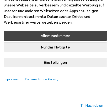
unsere Webseite zu verbessern und gezielte Werbung auf
Hier findest du passendes Zubehör zum Produkt Beliani
unseren und anderen Webseiten oder Apps anzuzeigen.
Twins aus der Kategorie Möbelgleiter + Schutzpuffer.
Dazu können bestimmte Daten auch an Dritte und
Werbepartner weitergegeben werden.
Relevanz
Produktliste
Allem zustimmen
Nur das Nötigste
Möbelgleiter + Schutzpuffer
EUR
EUR
9,41
1,18
/
1Stk.
Einstellungen
Fix-o-moll
Teppich-Gleiter
Teppichgleiter, 8 Stk.
Impressum
Datenschutzerklärung
Nach oben