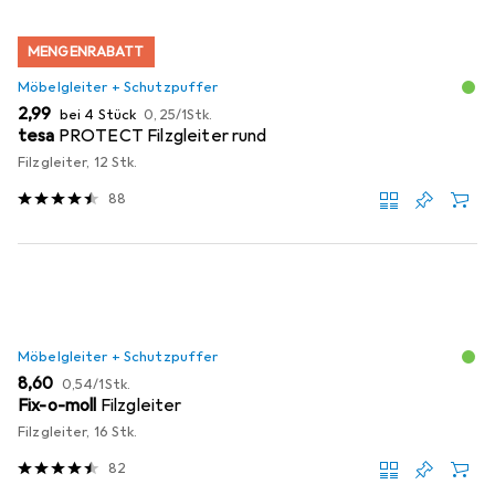
MENGENRABATT
Möbelgleiter + Schutzpuffer
EUR
EUR
2,99
bei 4 Stück
0,25
/
1Stk.
tesa
PROTECT Filzgleiter rund
Filzgleiter, 12 Stk.
88
Möbelgleiter + Schutzpuffer
EUR
EUR
8,60
0,54
/
1Stk.
Fix-o-moll
Filzgleiter
Filzgleiter, 16 Stk.
82