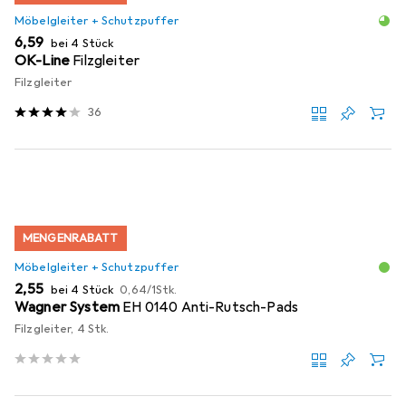
Möbelgleiter + Schutzpuffer
EUR
6,59
bei 4 Stück
OK-Line
Filzgleiter
Filzgleiter
36
MENGENRABATT
Möbelgleiter + Schutzpuffer
EUR
EUR
2,55
bei 4 Stück
0,64
/
1Stk.
Wagner System
EH 0140 Anti-Rutsch-Pads
Filzgleiter, 4 Stk.