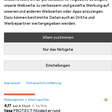
Sitz-Steh-Schreibtisch VXBHM
unsere Webseite zu verbessern und gezielte Werbung auf
unseren und anderen Webseiten oder Apps anzuzeigen.
Hier findest du passendes Zubehör zum Produkt
Dazu können bestimmte Daten auch an Dritte und
Hammerbacher Sitz-Steh-Schreibtisch VXBHM aus den
Werbepartner weitergegeben werden.
Kategorien Möbelgleiter + Schutzpuffer und Bürostuhl.
Allem zustimmen
Beliebt
Möbelgleiter + Schutzpuffer
Bürostuhl
Nur das Nötigste
Relevanz
Einstellungen
Produktliste
Impressum
Datenschutzerklärung
MENGENRABATT
Möbelgleiter + Schutzpuffer
EUR
EUR
4,17
bei 4 Stück
0,26
/
1Stk.
tesa
PROTECT Filzgleiter rund