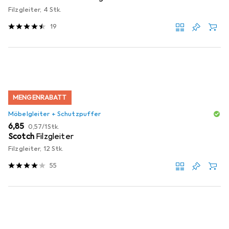
Filzgleiter, 4 Stk.
19
MENGENRABATT
Möbelgleiter + Schutzpuffer
EUR
EUR
6,85
0,57
/
1Stk.
Scotch
Filzgleiter
Filzgleiter, 12 Stk.
55