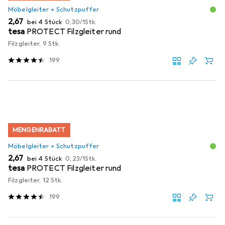
Möbelgleiter + Schutzpuffer
EUR
EUR
2,67
bei 4 Stück
0,30
/
1Stk.
tesa
PROTECT Filzgleiter rund
Filzgleiter, 9 Stk.
199
MENGENRABATT
Möbelgleiter + Schutzpuffer
EUR
EUR
2,67
bei 4 Stück
0,23
/
1Stk.
tesa
PROTECT Filzgleiter rund
Filzgleiter, 12 Stk.
199