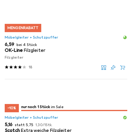
MENGENRABATT
Möbelgleiter + Schutzpuffer
EUR
6,59
bei 4 Stück
OK-Line
Filzgleiter
Filzgleiter
18
noch 1 Stück
nur noch 1 Stück
im Sale
im Sale
−10%
Möbelgleiter + Schutzpuffer
EUR
EUR
EUR
5,16
statt
5,75
1,30
/
1Stk.
Scotch
Extra weiche Filzgleiter