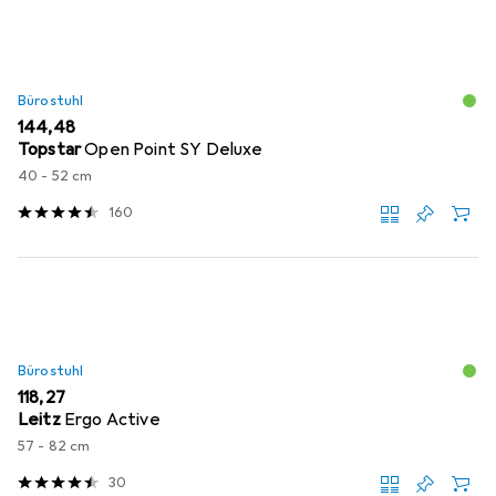
Bürostuhl
EUR
144,48
Topstar
Open Point SY Deluxe
40 - 52 cm
160
Bürostuhl
EUR
118,27
Leitz
Ergo Active
57 - 82 cm
30