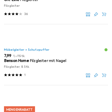
Filzgleiter
36
Möbelgleiter + Schutzpuffer
EUR
EUR
7,99
1,–
/
1Stk.
Benson Home
Filzgleiter mit Nagel
Filzgleiter, 8 Stk.
1
MENGENRABATT