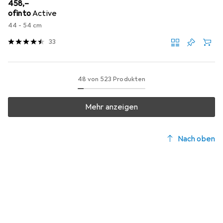
EUR
458,–
ofinto
Active
44 - 54 cm
33
48 von 523 Produkten
Mehr anzeigen
Nach oben