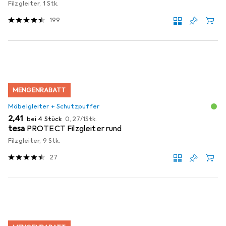
Filzgleiter, 1 Stk.
199
MENGENRABATT
Möbelgleiter + Schutzpuffer
EUR
EUR
2,41
bei 4 Stück
0,27
/
1Stk.
tesa
PROTECT Filzgleiter rund
Filzgleiter, 9 Stk.
27