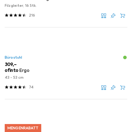
Filzgleiter, 16 Stk.
216
Bürostuhl
EUR
309,–
ofinto
Ergo
43 - 53 cm
74
MENGENRABATT