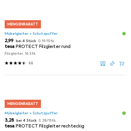
MENGENRABATT
Möbelgleiter + Schutzpuffer
EUR
EUR
2,99
bei 4 Stück
0,19
/
1Stk.
tesa
PROTECT Filzgleiter rund
Filzgleiter, 16 Stk.
88
MENGENRABATT
Möbelgleiter + Schutzpuffer
EUR
EUR
3,28
bei 4 Stück
3,28
/
1Stk.
tesa
PROTECT Filzgleiter rechteckig