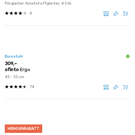
Filzgleiter, Kunststoffgleiter, 4 Stk.
4
Bürostuhl
EUR
309,–
ofinto
Ergo
43 - 53 cm
74
MENGENRABATT