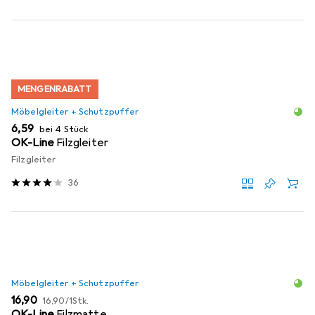
MENGENRABATT
Möbelgleiter + Schutzpuffer
EUR
6,59
bei 4 Stück
OK-Line
Filzgleiter
Filzgleiter
36
Möbelgleiter + Schutzpuffer
EUR
EUR
16,90
16,90
/
1Stk.
OK-Line
Filzmatte