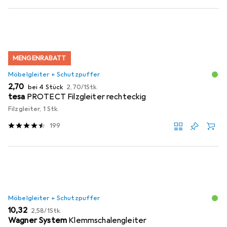
MENGENRABATT
Möbelgleiter + Schutzpuffer
EUR
EUR
2,70
bei 4 Stück
2,70
/
1Stk.
tesa
PROTECT Filzgleiter rechteckig
Filzgleiter, 1 Stk.
199
Möbelgleiter + Schutzpuffer
EUR
EUR
10,32
2,58
/
1Stk.
Wagner System
Klemmschalengleiter