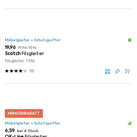
Möbelgleiter + Schutzpuffer
EUR
EUR
19,96
19,96
/
1Stk.
Scotch
Filzgleiter
Filzgleiter, 1 Stk.
55
MENGENRABATT
Möbelgleiter + Schutzpuffer
EUR
6,59
bei 4 Stück
OK-Line
Filzgleiter