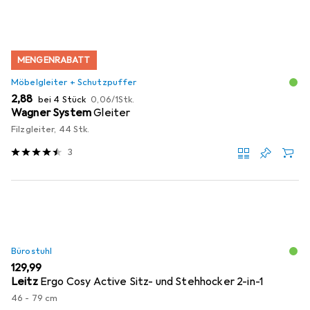
MENGENRABATT
Möbelgleiter + Schutzpuffer
EUR
EUR
2,88
bei 4 Stück
0,06
/
1Stk.
Wagner System
Gleiter
Filzgleiter, 44 Stk.
3
Bürostuhl
EUR
129,99
Leitz
Ergo Cosy Active Sitz- und Stehhocker 2-in-1
46 - 79 cm