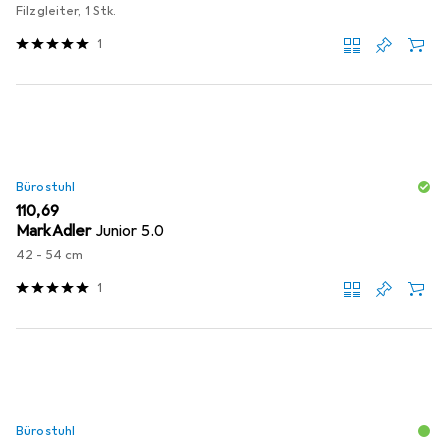
Filzgleiter, 1 Stk.
1
Bürostuhl
EUR
110,69
MarkAdler
Junior 5.0
42 - 54 cm
1
Bürostuhl