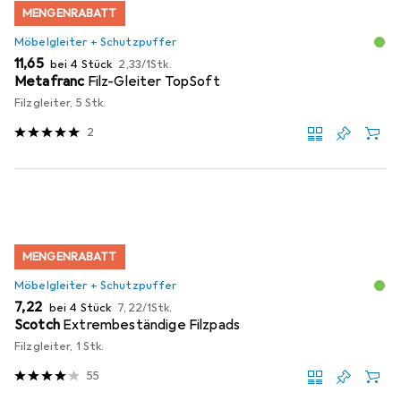
MENGENRABATT
Möbelgleiter + Schutzpuffer
EUR
EUR
11,65
bei 4 Stück
2,33
/
1Stk.
Metafranc
Filz-Gleiter TopSoft
Filzgleiter, 5 Stk.
2
MENGENRABATT
Möbelgleiter + Schutzpuffer
EUR
EUR
7,22
bei 4 Stück
7,22
/
1Stk.
Scotch
Extrembeständige Filzpads
Filzgleiter, 1 Stk.
55