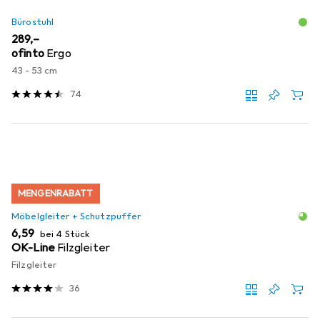
Bürostuhl
EUR
289,–
ofinto
Ergo
43 - 53 cm
74
MENGENRABATT
Möbelgleiter + Schutzpuffer
EUR
6,59
bei 4 Stück
OK-Line
Filzgleiter
Filzgleiter
36