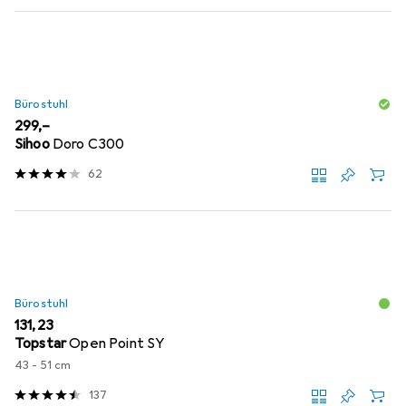
Bürostuhl
EUR
299,–
Sihoo
Doro C300
62
Bürostuhl
EUR
131,23
Topstar
Open Point SY
43 - 51 cm
137