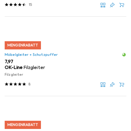
15
MENGENRABATT
Möbelgleiter + Schutzpuffer
EUR
7,97
OK-Line
Filzgleiter
Filzgleiter
8
MENGENRABATT