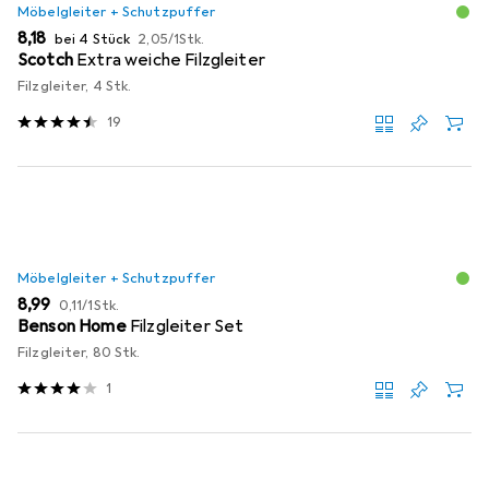
Möbelgleiter + Schutzpuffer
EUR
EUR
8,18
bei 4 Stück
2,05
/
1Stk.
Scotch
Extra weiche Filzgleiter
Filzgleiter, 4 Stk.
19
Möbelgleiter + Schutzpuffer
EUR
EUR
8,99
0,11
/
1Stk.
Benson Home
Filzgleiter Set
Filzgleiter, 80 Stk.
1