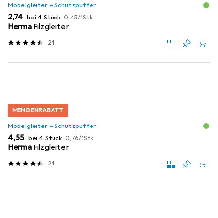
Möbelgleiter + Schutzpuffer
EUR
EUR
2,74
bei 4 Stück
0,45
/
1Stk.
Herma
Filzgleiter
21
MENGENRABATT
Möbelgleiter + Schutzpuffer
EUR
EUR
4,55
bei 4 Stück
0,76
/
1Stk.
Herma
Filzgleiter
21