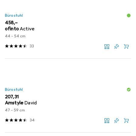
Bürostuhl
EUR
458,–
ofinto
Active
44 - 54 cm
33
Bürostuhl
EUR
207,31
Amstyle
David
47 - 59 cm
34