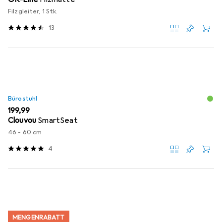
Filzgleiter, 1 Stk.
13
Bürostuhl
EUR
199,99
Clouvou
SmartSeat
46 - 60 cm
4
MENGENRABATT