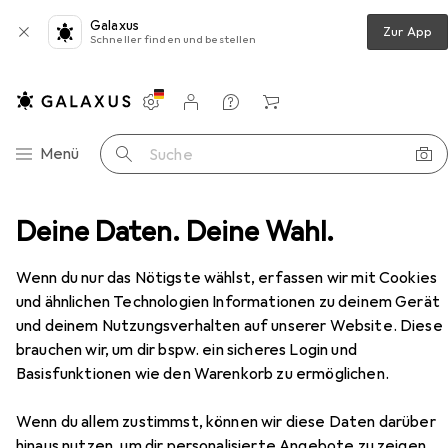
Galaxus
Zur App
Schneller finden und bestellen
Einstellungen
Kundenkonto
Vergleichslisten
Merklisten
Warenkorb
Navigation nach Kategorien
Menü
Suche
btisch
Deine Daten. Deine Wahl.
Hammerbacher Sitz-Steh-Schreibtisch VXBHM
Zubehör
Wenn du nur das Nötigste wählst, erfassen wir mit Cookies
EUR
766,50
und ähnlichen Technologien Informationen zu deinem Gerät
Hammerbacher
Sitz-Steh-
und deinem Nutzungsverhalten auf unserer Website. Diese
Schreibtisch VXBHM
brauchen wir, um dir bspw. ein sicheres Login und
Basisfunktionen wie den Warenkorb zu ermöglichen.
Wenn du allem zustimmst, können wir diese Daten darüber
Zubehör für Hammerbacher
hinaus nutzen, um dir personalisierte Angebote zu zeigen,