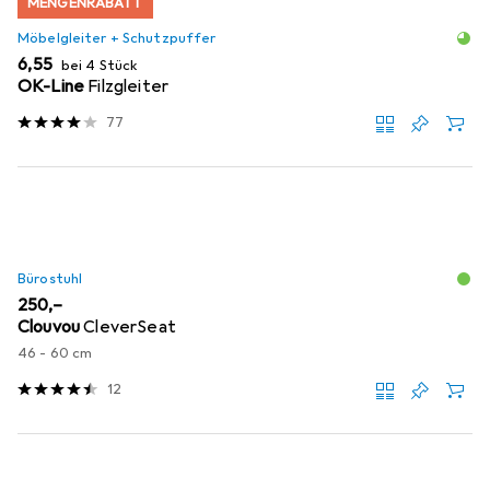
MENGENRABATT
Möbelgleiter + Schutzpuffer
EUR
6,55
bei 4 Stück
OK-Line
Filzgleiter
77
Bürostuhl
EUR
250,–
Clouvou
CleverSeat
46 - 60 cm
12