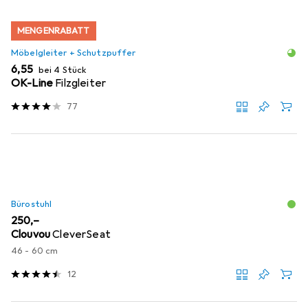
MENGENRABATT
Möbelgleiter + Schutzpuffer
EUR
6,55
bei 4 Stück
OK-Line
Filzgleiter
77
Bürostuhl
EUR
250,–
Clouvou
CleverSeat
46 - 60 cm
12