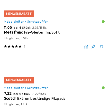
MENGENRABATT
Möbelgleiter + Schutzpuffer
EUR
EUR
11,65
bei 4 Stück
2,33
/
1Stk.
Metafranc
Filz-Gleiter TopSoft
Filzgleiter, 5 Stk.
2
MENGENRABATT
Möbelgleiter + Schutzpuffer
EUR
EUR
7,22
bei 4 Stück
7,22
/
1Stk.
Scotch
Extrembeständige Filzpads
Filzgleiter, 1 Stk.