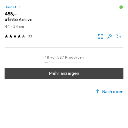
Bürostuhl
EUR
458,–
ofinto
Active
44 - 54 cm
33
48 von 527 Produkten
Mehr anzeigen
Nach oben