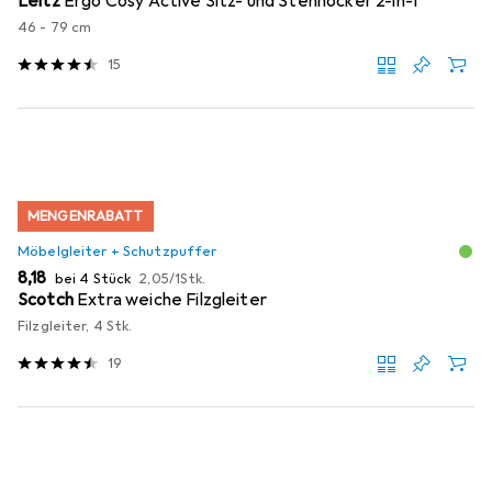
Leitz
Ergo Cosy Active Sitz- und Stehhocker 2-in-1
46 - 79 cm
15
MENGENRABATT
Möbelgleiter + Schutzpuffer
EUR
EUR
8,18
bei 4 Stück
2,05
/
1Stk.
Scotch
Extra weiche Filzgleiter
Filzgleiter, 4 Stk.
19