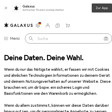
Galaxus
Zur App
Schneller finden und bestellen
Einstellungen
Kundenkonto
Vergleichslisten
Merklisten
Warenkorb
Navigation nach Kategorien
Menü
Suche
sch
Deine Daten. Deine Wahl.
Hammerbacher Schreibtisch höheneinstellbar VXB
Zubehör
EUR
491,–
Wenn du nur das Nötigste wählst, erfassen wir mit Cookies
Hammerbacher
Schreibtisch
und ähnlichen Technologien Informationen zu deinem Gerät
höheneinstellbar VXB
und deinem Nutzungsverhalten auf unserer Website. Diese
brauchen wir, um dir bspw. ein sicheres Login und
Basisfunktionen wie den Warenkorb zu ermöglichen.
Zubehör für Hammerbacher
Wenn du allem zustimmst, können wir diese Daten darüber
hinaus nutzen, um dir personalisierte Angebote zu zeigen,