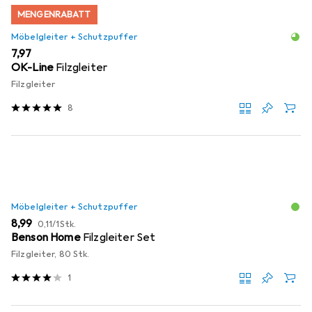
MENGENRABATT
Möbelgleiter + Schutzpuffer
EUR
7,97
OK-Line
Filzgleiter
Filzgleiter
8
Möbelgleiter + Schutzpuffer
EUR
EUR
8,99
0,11
/
1Stk.
Benson Home
Filzgleiter Set
Filzgleiter, 80 Stk.
1