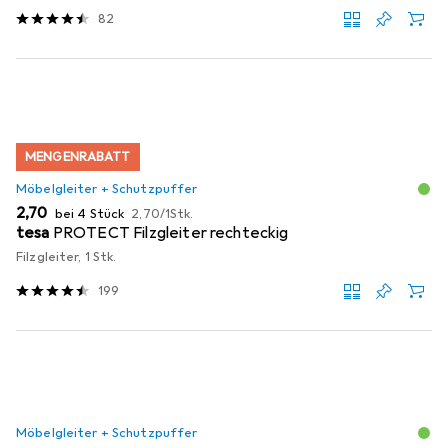
82
MENGENRABATT
Möbelgleiter + Schutzpuffer
EUR
EUR
2,70
bei 4 Stück
2,70
/
1Stk.
tesa
PROTECT Filzgleiter rechteckig
Filzgleiter, 1 Stk.
199
Möbelgleiter + Schutzpuffer