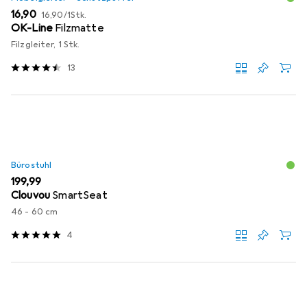
EUR
EUR
16,90
16,90
/
1Stk.
OK-Line
Filzmatte
Filzgleiter, 1 Stk.
13
Bürostuhl
EUR
199,99
Clouvou
SmartSeat
46 - 60 cm
4