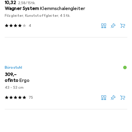
EUR
EUR
10,32
2,58
/
1Stk.
Wagner System
Klemmschalengleiter
Filzgleiter, Kunststoffgleiter, 4 Stk.
4
Bürostuhl
EUR
309,–
ofinto
Ergo
43 - 53 cm
75