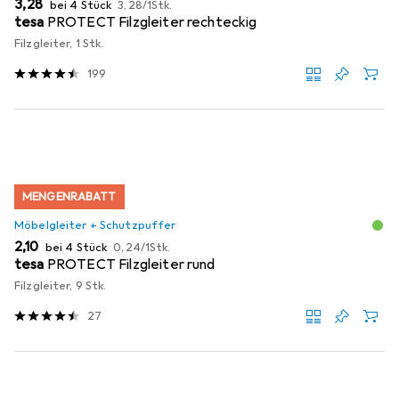
EUR
EUR
3,28
bei 4 Stück
3,28
/
1Stk.
tesa
PROTECT Filzgleiter rechteckig
Filzgleiter, 1 Stk.
199
MENGENRABATT
Möbelgleiter + Schutzpuffer
EUR
EUR
2,10
bei 4 Stück
0,24
/
1Stk.
tesa
PROTECT Filzgleiter rund
Filzgleiter, 9 Stk.
27