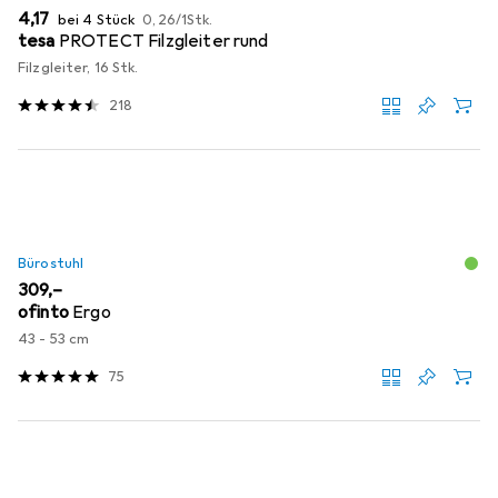
EUR
EUR
4,17
bei 4 Stück
0,26
/
1Stk.
tesa
PROTECT Filzgleiter rund
Filzgleiter, 16 Stk.
218
Bürostuhl
EUR
309,–
ofinto
Ergo
43 - 53 cm
75