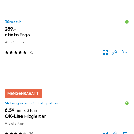
Bürostuhl
EUR
289,–
ofinto
Ergo
43 - 53 cm
75
MENGENRABATT
Möbelgleiter + Schutzpuffer
EUR
6,59
bei 4 Stück
OK-Line
Filzgleiter
Filzgleiter
36