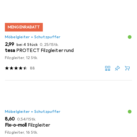
MENGENRABATT
Möbelgleiter + Schutzpuffer
EUR
EUR
2,99
bei 4 Stück
0,25
/
1Stk.
tesa
PROTECT Filzgleiter rund
Filzgleiter, 12 Stk.
88
Möbelgleiter + Schutzpuffer
EUR
EUR
8,60
0,54
/
1Stk.
Fix-o-moll
Filzgleiter
Filzgleiter, 16 Stk.