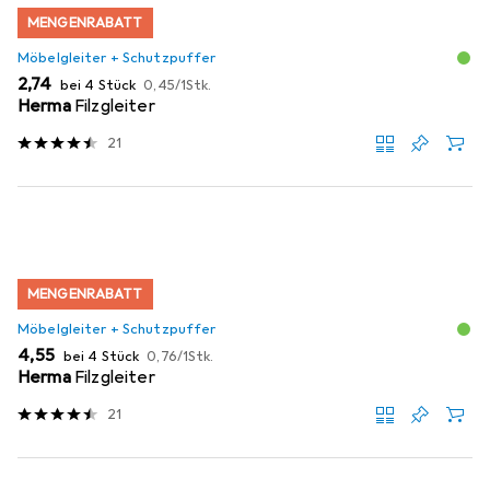
MENGENRABATT
Möbelgleiter + Schutzpuffer
EUR
EUR
2,74
bei 4 Stück
0,45
/
1Stk.
Herma
Filzgleiter
21
MENGENRABATT
Möbelgleiter + Schutzpuffer
EUR
EUR
4,55
bei 4 Stück
0,76
/
1Stk.
Herma
Filzgleiter
21