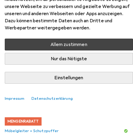
Schreibtisch höheneinstellbar
unsere Webseite zu verbessern und gezielte Werbung auf
VXB
unseren und anderen Webseiten oder Apps anzuzeigen.
Dazu können bestimmte Daten auch an Dritte und
Hier findest du passendes Zubehör zum Produkt
Werbepartner weitergegeben werden.
Hammerbacher Schreibtisch höheneinstellbar VXB aus
den Kategorien Möbelgleiter + Schutzpuffer und
Allem zustimmen
Bürostuhl.
Nur das Nötigste
Beliebt
Möbelgleiter + Schutzpuffer
Bürostuhl
Einstellungen
Relevanz
Produktliste
Impressum
Datenschutzerklärung
MENGENRABATT
Möbelgleiter + Schutzpuffer