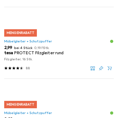
MENGENRABATT
Möbelgleiter + Schutzpuffer
EUR
EUR
2,99
bei 4 Stück
0,19
/
1Stk.
tesa
PROTECT Filzgleiter rund
Filzgleiter, 16 Stk.
88
MENGENRABATT
Möbelgleiter + Schutzpuffer