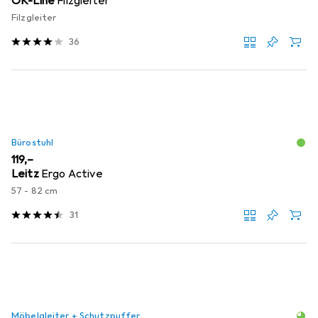
OK-Line
Filzgleiter
Filzgleiter
36
Bürostuhl
EUR
119,–
Leitz
Ergo Active
57 - 82 cm
31
Möbelgleiter + Schutzpuffer