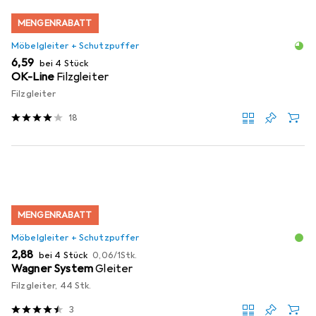
MENGENRABATT
Möbelgleiter + Schutzpuffer
EUR
6,59
bei 4 Stück
OK-Line
Filzgleiter
Filzgleiter
18
MENGENRABATT
Möbelgleiter + Schutzpuffer
EUR
EUR
2,88
bei 4 Stück
0,06
/
1Stk.
Wagner System
Gleiter
Filzgleiter, 44 Stk.
3