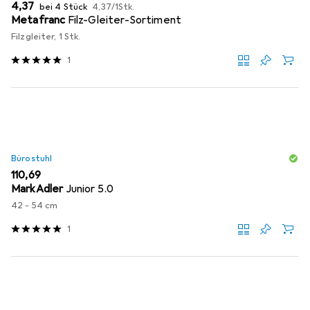
EUR
EUR
4,37
bei 4 Stück
4,37
/
1Stk.
Metafranc
Filz-Gleiter-Sortiment
Filzgleiter, 1 Stk.
1
Bürostuhl
EUR
110,69
MarkAdler
Junior 5.0
42 - 54 cm
1