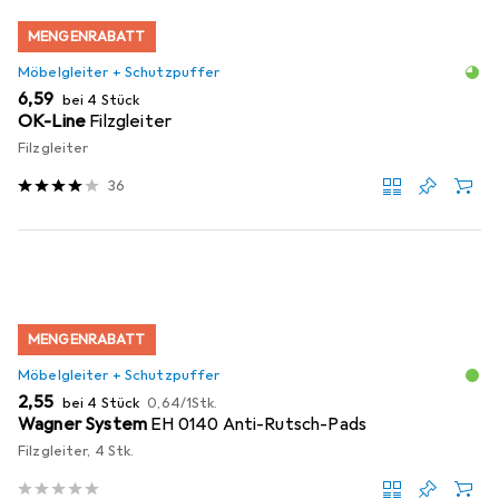
MENGENRABATT
Möbelgleiter + Schutzpuffer
EUR
6,59
bei 4 Stück
OK-Line
Filzgleiter
Filzgleiter
36
MENGENRABATT
Möbelgleiter + Schutzpuffer
EUR
EUR
2,55
bei 4 Stück
0,64
/
1Stk.
Wagner System
EH 0140 Anti-Rutsch-Pads
Filzgleiter, 4 Stk.