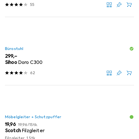
55
Bürostuhl
EUR
299,–
Sihoo
Doro C300
62
Möbelgleiter + Schutzpuffer
EUR
EUR
19,96
19,96
/
1Stk.
Scotch
Filzgleiter
Filzgleiter, 1 Stk.