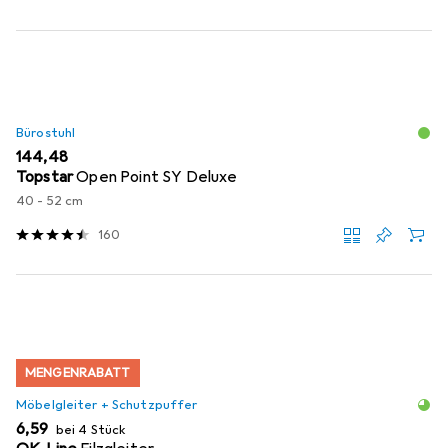
Bürostuhl
EUR
144,48
Topstar
Open Point SY Deluxe
40 - 52 cm
160
MENGENRABATT
Möbelgleiter + Schutzpuffer
EUR
6,59
bei 4 Stück