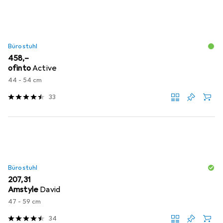
Bürostuhl
EUR
458,–
ofinto
Active
44 - 54 cm
33
Bürostuhl
EUR
207,31
Amstyle
David
47 - 59 cm
34