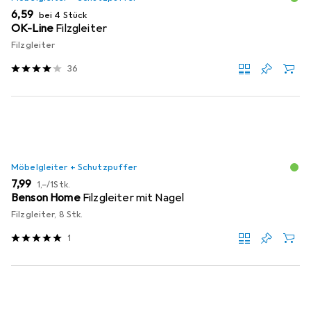
EUR
6,59
bei 4 Stück
OK-Line
Filzgleiter
Filzgleiter
36
Möbelgleiter + Schutzpuffer
EUR
EUR
7,99
1,–
/
1Stk.
Benson Home
Filzgleiter mit Nagel
Filzgleiter, 8 Stk.
1