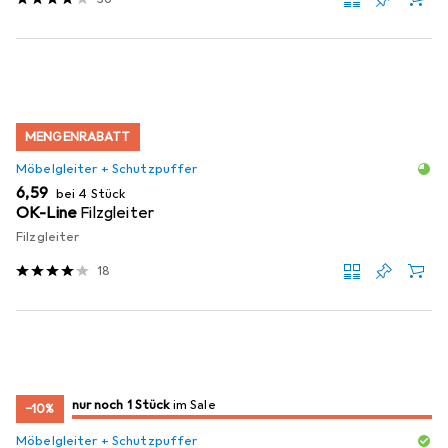
MENGENRABATT
Möbelgleiter + Schutzpuffer
EUR
6,59
bei 4 Stück
OK-Line
Filzgleiter
Filzgleiter
18
noch 1 Stück
nur noch 1 Stück
im Sale
im Sale
−10%
Möbelgleiter + Schutzpuffer