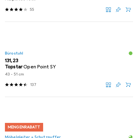
55
Bürostuhl
EUR
131,23
Topstar
Open Point SY
43 - 51 cm
137
MENGENRABATT
Möbelgleiter + Schutzpuffer