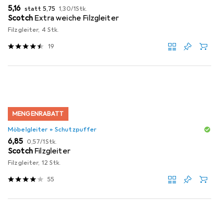
EUR
EUR
EUR
5,16
statt
5,75
1,30
/
1Stk.
Scotch
Extra weiche Filzgleiter
Filzgleiter, 4 Stk.
19
MENGENRABATT
Möbelgleiter + Schutzpuffer
EUR
EUR
6,85
0,57
/
1Stk.
Scotch
Filzgleiter
Filzgleiter, 12 Stk.
55