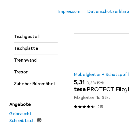
Rollcontainer
Beliebt
Möbelgleite
Impressum
Datenschutzerklär
Schreibtisch
Sortieren nach
:
Relevanz
Tischbeine +
Tischgestell
Produktliste
Tischplatte
Trennwand
Tresor
Möbelgleiter + Schutzpuf
EUR
EUR
5,31
0,33
/
1Stk.
Zubehör Büromöbel
tesa
PROTECT Filzgl
Filzgleiter, 16 Stk.
Angebote
215
Gebraucht
Schreibtisch