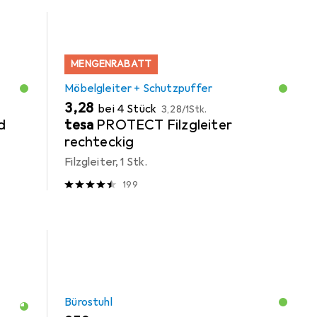
MENGENRABATT
Möbelgleiter + Schutzpuffer
EUR
EUR
3,28
bei 4 Stück
3,28
/
1Stk.
d
tesa
PROTECT Filzgleiter
rechteckig
Filzgleiter, 1 Stk.
199
Bürostuhl