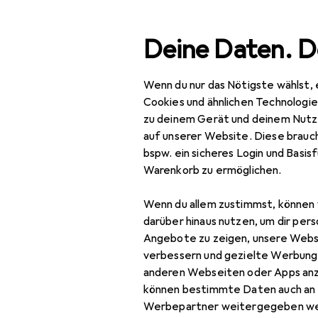
Suche
Deine Daten. D
Wenn du nur das Nötigste wählst, 
Navigation nach Kategorien
Gesamtsortiment
Woh
Gesamtsortiment
Cookies und ähnlichen Technologi
zu deinem Gerät und deinem Nutz
Wohnen
EU
54
auf unserer Website. Diese brauch
Ha
bspw. ein sicheres Login und Basis
Möbel
200
Warenkorb zu ermöglichen.
Arbeitszimmer
Wenn du allem zustimmst, können 
Aktenschrank
darüber hinaus nutzen, um dir pers
Zubehör für
Angebote zu zeigen, unsere Webs
Bodenschutzmatte
verbessern und gezielte Werbung
anderen Webseiten oder Apps an
Hier findest du passendes
Bürostuhl
können bestimmte Daten auch an 
Schutzpuffer und Bürostuh
Gymnastikball
Werbepartner weitergegeben we