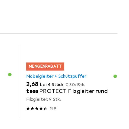
MENGENRABATT
Möbelgleiter + Schutzpuffer
EUR
EUR
2,68
bei 4 Stück
0,30
/
1Stk.
tesa
PROTECT Filzgleiter rund
Filzgleiter, 9 Stk.
199