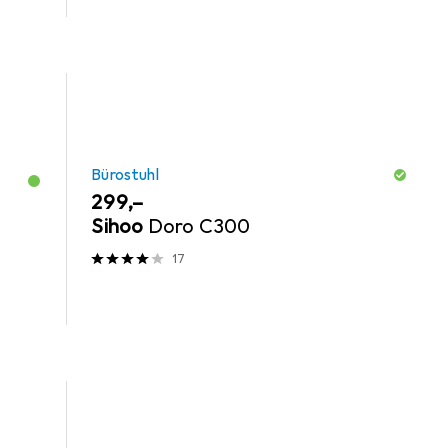
Bürostuhl
EUR
299,–
Sihoo
Doro C300
17