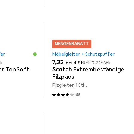
MENGENRABATT
fer
Möbelgleiter + Schutzpuffer
EUR
EUR
7,22
bei 4 Stück
k.
7,22
/
1Stk.
ter TopSoft
Scotch
Extrembeständige
Filzpads
Filzgleiter, 1 Stk.
55