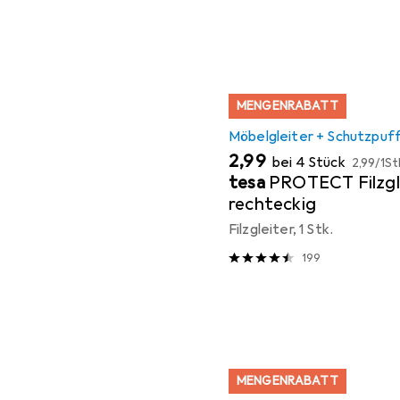
MENGENRABATT
Möbelgleiter + Schutzpuf
EUR
EUR
2,99
bei 4 Stück
2,99
/
1St
tesa
PROTECT Filzgl
rechteckig
Filzgleiter, 1 Stk.
199
MENGENRABATT