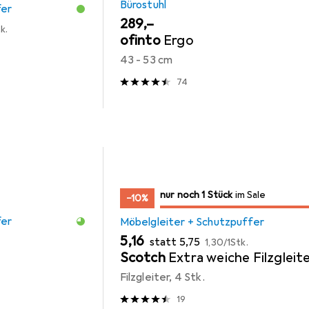
Bürostuhl
fer
EUR
289,–
k.
ofinto
Ergo
43 - 53 cm
74
noch 1 Stück
nur noch 1 Stück
im Sale
im Sale
−10%
fer
Möbelgleiter + Schutzpuffer
EUR
EUR
EUR
5,16
statt
5,75
1,30
/
1Stk.
Scotch
Extra weiche Filzgleit
Filzgleiter, 4 Stk.
19