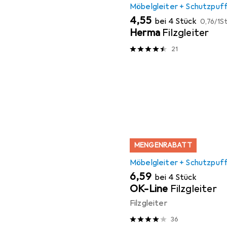
Möbelgleiter + Schutzpuf
EUR
EUR
4,55
bei 4 Stück
0,76
/
1St
Herma
Filzgleiter
21
MENGENRABATT
Möbelgleiter + Schutzpuf
EUR
6,59
bei 4 Stück
OK-Line
Filzgleiter
Filzgleiter
36