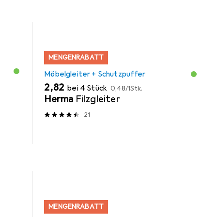
MENGENRABATT
Möbelgleiter + Schutzpuffer
EUR
EUR
2,82
bei 4 Stück
0,48
/
1Stk.
Herma
Filzgleiter
21
MENGENRABATT