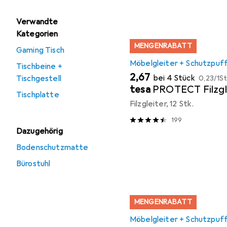
Verwandte
Kategorien
MENGENRABATT
Gaming Tisch
Möbelgleiter + Schutzpuf
Tischbeine +
EUR
EUR
2,67
bei 4 Stück
Tischgestell
0,23
/
1St
tesa
PROTECT Filzgl
Tischplatte
Filzgleiter, 12 Stk.
199
Dazugehörig
Bodenschutzmatte
Bürostuhl
MENGENRABATT
Möbelgleiter + Schutzpuf