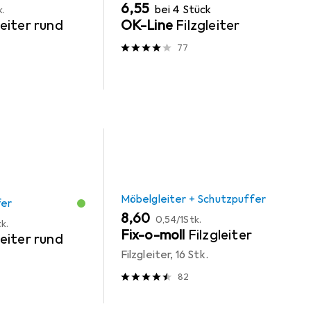
EUR
6,55
bei 4 Stück
k.
eiter rund
OK-Line
Filzgleiter
77
Möbelgleiter + Schutzpuffer
fer
EUR
EUR
8,60
0,54
/
1Stk.
k.
Fix-o-moll
Filzgleiter
eiter rund
Filzgleiter, 16 Stk.
82