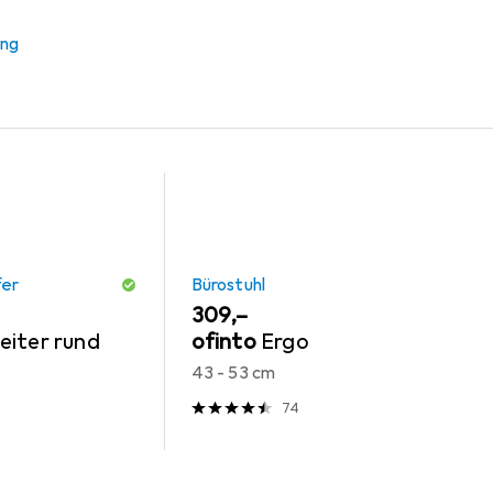
r + Schutzpuffer
Bürostuhl
ung
fer
Bürostuhl
EUR
309,–
eiter rund
ofinto
Ergo
43 - 53 cm
74