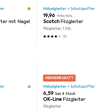
fer
Möbelgleiter + Schutzpuffer
EUR
EUR
19,96
19,96
/
1Stk.
iter mit Nagel
Scotch
Filzgleiter
Filzgleiter, 1 Stk.
55
MENGENRABATT
fer
Möbelgleiter + Schutzpuffer
EUR
6,59
bei 4 Stück
OK-Line
Filzgleiter
Filzgleiter