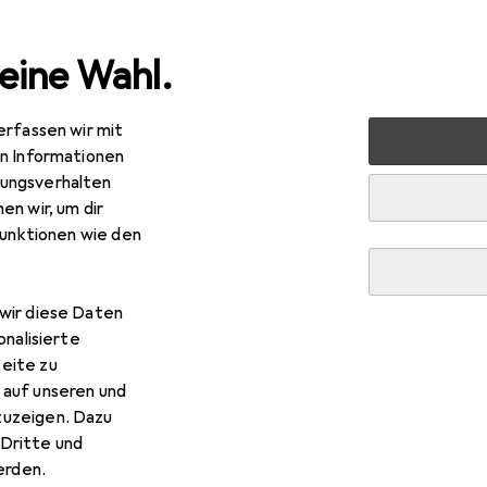
eine Wahl.
erfassen wir mit
nen
Möbel
Arbeitszimmer
Schreibtisch
Hammerba
en Informationen
ungsverhalten
R
2,29
en wir, um dir
mmerbacher
Schreibtisch höheneinstellbar VXB
funktionen wie den
 x 100 x 85 cm
wir diese Daten
onalisierte
 Hammerbacher Schreibtisch
eite zu
 auf unseren und
zuzeigen. Dazu
 Zubehör zum Produkt Hammerbacher Schreibtisch höheneinste
Dritte und
l.
rden.