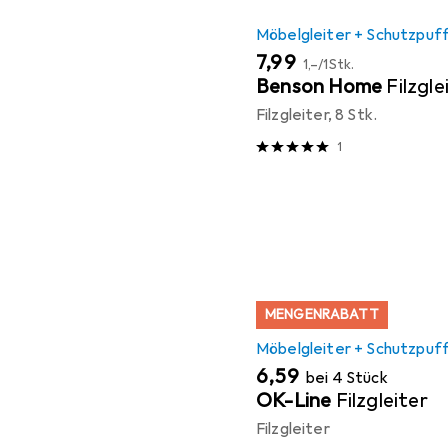
Möbelgleiter + Schutzpuf
EUR
EUR
7,99
1,–
/
1Stk.
Benson Home
Filzgle
Filzgleiter, 8 Stk.
1
MENGENRABATT
Möbelgleiter + Schutzpuf
EUR
6,59
bei 4 Stück
OK-Line
Filzgleiter
Filzgleiter