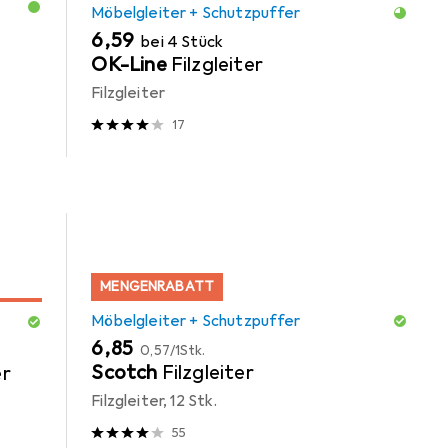
Möbelgleiter + Schutzpuffer
EUR
6,59
bei 4 Stück
OK-Line
Filzgleiter
Filzgleiter
17
MENGENRABATT
Möbelgleiter + Schutzpuffer
EUR
EUR
6,85
0,57
/
1Stk.
Scotch
Filzgleiter
er
Filzgleiter, 12 Stk.
55