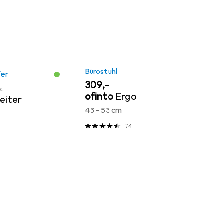
Bürostuhl
fer
EUR
309,–
k.
ofinto
Ergo
eiter
43 - 53 cm
74