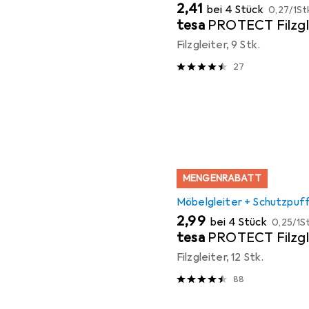
EUR
EUR
2,41
bei 4 Stück
0,27
/
1St
tesa
PROTECT Filzgl
Filzgleiter, 9 Stk.
27
MENGENRABATT
Möbelgleiter + Schutzpuf
EUR
EUR
2,99
bei 4 Stück
0,25
/
1St
tesa
PROTECT Filzgl
Filzgleiter, 12 Stk.
88