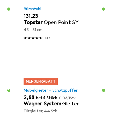
Bürostuhl
EUR
131,23
Topstar
Open Point SY
43 - 51 cm
137
MENGENRABATT
Möbelgleiter + Schutzpuffer
EUR
EUR
2,88
bei 4 Stück
0,06
/
1Stk.
Wagner System
Gleiter
Filzgleiter, 44 Stk.