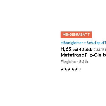
MENGENRABATT
Möbelgleiter + Schutzpuf
EUR
EUR
11,65
bei 4 Stück
2,33
/
1St
Metafranc
Filz-Glei
Filzgleiter, 5 Stk.
2