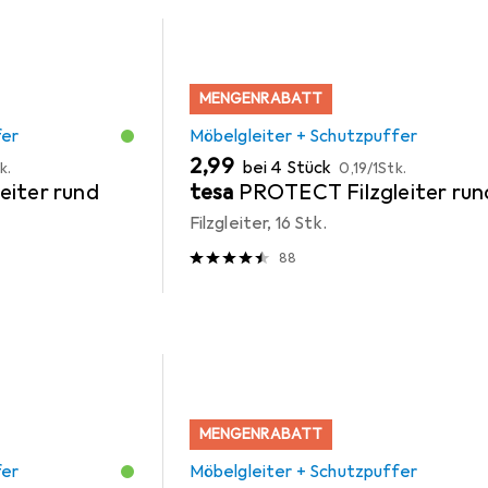
MENGENRABATT
fer
Möbelgleiter + Schutzpuffer
EUR
EUR
2,99
bei 4 Stück
k.
0,19
/
1Stk.
eiter rund
tesa
PROTECT Filzgleiter run
Filzgleiter, 16 Stk.
88
MENGENRABATT
fer
Möbelgleiter + Schutzpuffer