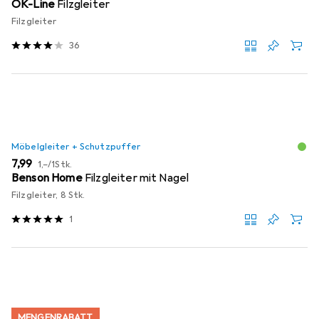
OK-Line
Filzgleiter
Filzgleiter
36
Möbelgleiter + Schutzpuffer
EUR
EUR
7,99
1,–
/
1Stk.
Benson Home
Filzgleiter mit Nagel
Filzgleiter, 8 Stk.
1
MENGENRABATT