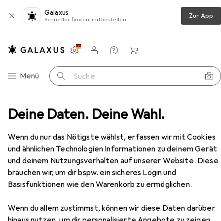
Galaxus
Zur App
Schneller finden und bestellen
Einstellungen
Kundenkonto
Vergleichslisten
Merklisten
Warenkorb
Navigation nach Kategorien
Menü
Suche
sch
Deine Daten. Deine Wahl.
Hammerbacher Schreibtisch höheneinstellbar VXB
Zubehör
EUR
692,73
Wenn du nur das Nötigste wählst, erfassen wir mit Cookies
Hammerbacher
Schreibtisch
und ähnlichen Technologien Informationen zu deinem Gerät
höheneinstellbar VXB
und deinem Nutzungsverhalten auf unserer Website. Diese
200 x 100 x 85 cm
brauchen wir, um dir bspw. ein sicheres Login und
Basisfunktionen wie den Warenkorb zu ermöglichen.
Zubehör für Hammerbacher
Wenn du allem zustimmst, können wir diese Daten darüber
Schreibtisch höheneinstellbar
hinaus nutzen, um dir personalisierte Angebote zu zeigen,