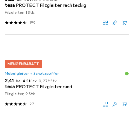
tesa
PROTECT Filzgleiter rechteckig
Filzgleiter, 1 Stk.
199
MENGENRABATT
Möbelgleiter + Schutzpuffer
EUR
EUR
2,41
bei 4 Stück
0,27
/
1Stk.
tesa
PROTECT Filzgleiter rund
Filzgleiter, 9 Stk.
27