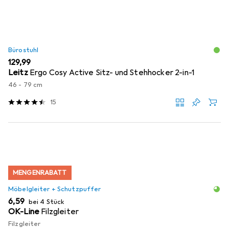
Bürostuhl
EUR
129,99
Leitz
Ergo Cosy Active Sitz- und Stehhocker 2-in-1
46 - 79 cm
15
MENGENRABATT
Möbelgleiter + Schutzpuffer
EUR
6,59
bei 4 Stück
OK-Line
Filzgleiter
Filzgleiter