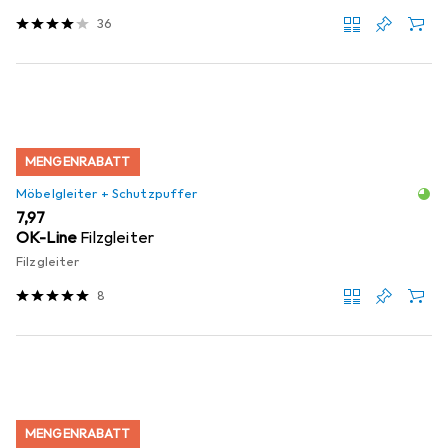
36
MENGENRABATT
Möbelgleiter + Schutzpuffer
EUR
7,97
OK-Line
Filzgleiter
Filzgleiter
8
MENGENRABATT