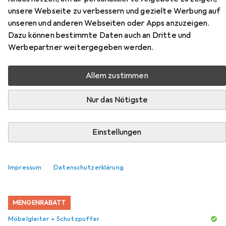
unsere Webseite zu verbessern und gezielte Werbung auf
VXB
unseren und anderen Webseiten oder Apps anzuzeigen.
Dazu können bestimmte Daten auch an Dritte und
Hier findest du passendes Zubehör zum Produkt
Werbepartner weitergegeben werden.
Hammerbacher Schreibtisch höheneinstellbar VXB aus
den Kategorien Möbelgleiter + Schutzpuffer und
Allem zustimmen
Bürostuhl.
Nur das Nötigste
Beliebt
Möbelgleiter + Schutzpuffer
Bürostuhl
Einstellungen
Relevanz
Produktliste
Impressum
Datenschutzerklärung
MENGENRABATT
Möbelgleiter + Schutzpuffer