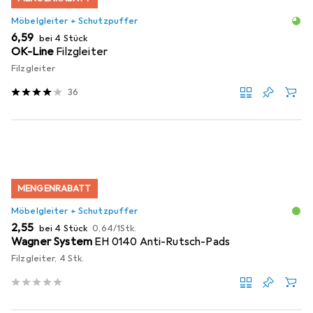
Möbelgleiter + Schutzpuffer
EUR
6,59
bei 4 Stück
OK-Line
Filzgleiter
Filzgleiter
36
MENGENRABATT
Möbelgleiter + Schutzpuffer
EUR
EUR
2,55
bei 4 Stück
0,64
/
1Stk.
Wagner System
EH 0140 Anti-Rutsch-Pads
Filzgleiter, 4 Stk.