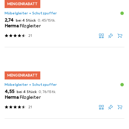
MENGENRABATT
Möbelgleiter + Schutzpuffer
EUR
EUR
2,74
bei 4 Stück
0,45
/
1Stk.
Herma
Filzgleiter
21
MENGENRABATT
Möbelgleiter + Schutzpuffer
EUR
EUR
4,55
bei 4 Stück
0,76
/
1Stk.
Herma
Filzgleiter
21