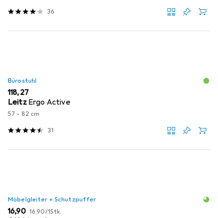
36
Bürostuhl
EUR
118,27
Leitz
Ergo Active
57 - 82 cm
31
Möbelgleiter + Schutzpuffer
EUR
EUR
16,90
16,90
/
1Stk.