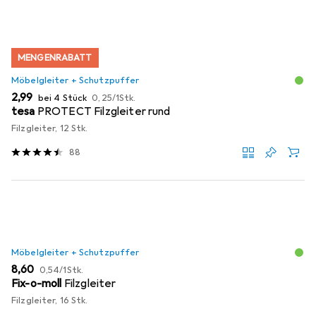
MENGENRABATT
Möbelgleiter + Schutzpuffer
EUR
EUR
2,99
bei 4 Stück
0,25
/
1Stk.
tesa
PROTECT Filzgleiter rund
Filzgleiter, 12 Stk.
88
Möbelgleiter + Schutzpuffer
EUR
EUR
8,60
0,54
/
1Stk.
Fix-o-moll
Filzgleiter
Filzgleiter, 16 Stk.