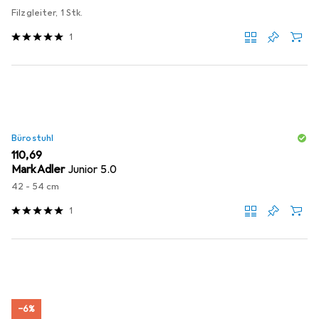
Filzgleiter, 1 Stk.
1
Bürostuhl
EUR
110,69
MarkAdler
Junior 5.0
42 - 54 cm
1
−6%