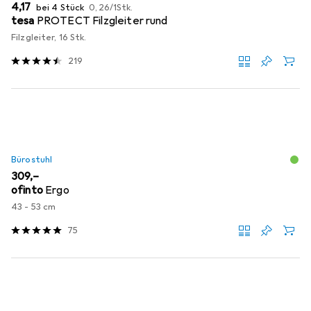
EUR
EUR
4,17
bei 4 Stück
0,26
/
1Stk.
tesa
PROTECT Filzgleiter rund
Filzgleiter, 16 Stk.
219
Bürostuhl
EUR
309,–
ofinto
Ergo
43 - 53 cm
75