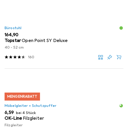
Bürostuhl
EUR
164,90
Topstar
Open Point SY Deluxe
40 - 52 cm
160
MENGENRABATT
Möbelgleiter + Schutzpuffer
EUR
6,59
bei 4 Stück
OK-Line
Filzgleiter
Filzgleiter