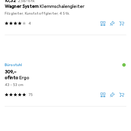
EUR
10,32
2,58
/
1Stk.
Wagner System
Klemmschalengleiter
Filzgleiter, Kunststoffgleiter, 4 Stk.
4
Bürostuhl
EUR
309,–
ofinto
Ergo
43 - 53 cm
75