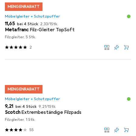
MENGENRABATT
Möbelgleiter + Schutzpuffer
EUR
EUR
11,65
bei 4 Stück
2,33
/
1Stk.
Metafranc
Filz-Gleiter TopSoft
Filzgleiter, 5 Stk.
2
MENGENRABATT
Möbelgleiter + Schutzpuffer
EUR
EUR
9,21
bei 4 Stück
9,21
/
1Stk.
Scotch
Extrembeständige Filzpads
Filzgleiter, 1 Stk.
55