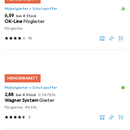
Möbelgleiter + Schutzpuffer
EUR
6,59
bei 4 Stück
OK-Line
Filzgleiter
Filzgleiter
18
MENGENRABATT
Möbelgleiter + Schutzpuffer
EUR
EUR
2,88
bei 4 Stück
0,06
/
1Stk.
Wagner System
Gleiter
Filzgleiter, 44 Stk.
3