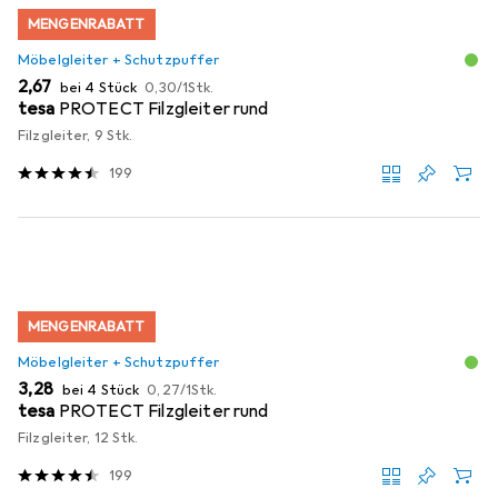
MENGENRABATT
Möbelgleiter + Schutzpuffer
EUR
EUR
2,67
bei 4 Stück
0,30
/
1Stk.
tesa
PROTECT Filzgleiter rund
Filzgleiter, 9 Stk.
199
MENGENRABATT
Möbelgleiter + Schutzpuffer
EUR
EUR
3,28
bei 4 Stück
0,27
/
1Stk.
tesa
PROTECT Filzgleiter rund
Filzgleiter, 12 Stk.
199