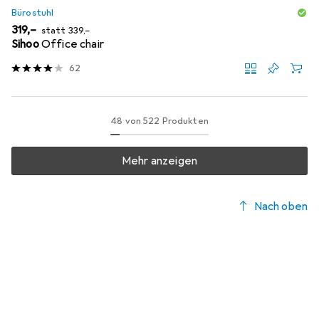
Bürostuhl
EUR
EUR
319,–
statt
339,–
Sihoo
Office chair
62
48 von 522 Produkten
Mehr anzeigen
Nach oben