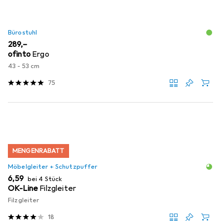
Bürostuhl
EUR
289,–
ofinto
Ergo
43 - 53 cm
75
MENGENRABATT
Möbelgleiter + Schutzpuffer
EUR
6,59
bei 4 Stück
OK-Line
Filzgleiter
Filzgleiter
18