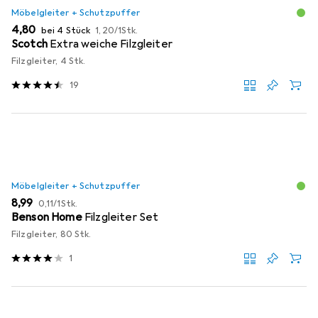
Möbelgleiter + Schutzpuffer
EUR
EUR
4,80
bei 4 Stück
1,20
/
1Stk.
Scotch
Extra weiche Filzgleiter
Filzgleiter, 4 Stk.
19
Möbelgleiter + Schutzpuffer
EUR
EUR
8,99
0,11
/
1Stk.
Benson Home
Filzgleiter Set
Filzgleiter, 80 Stk.
1