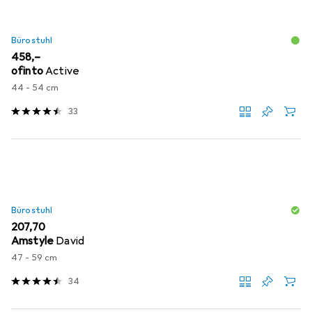
Bürostuhl
EUR
458,–
ofinto
Active
44 - 54 cm
33
Bürostuhl
EUR
207,70
Amstyle
David
47 - 59 cm
34