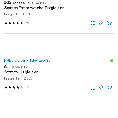
EUR
EUR
EUR
5,16
statt
5,75
1,30
/
1Stk.
Scotch
Extra weiche Filzgleiter
Filzgleiter, 4 Stk.
19
Möbelgleiter + Schutzpuffer
EUR
EUR
6,–
0,50
/
1Stk.
Scotch
Filzgleiter
Filzgleiter, 12 Stk.
55