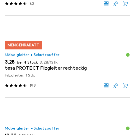
82
MENGENRABATT
Möbelgleiter + Schutzpuffer
EUR
EUR
3,28
bei 4 Stück
3,28
/
1Stk.
tesa
PROTECT Filzgleiter rechteckig
Filzgleiter, 1 Stk.
199
Möbelgleiter + Schutzpuffer
EUR