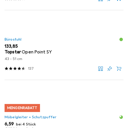
Bürostuhl
EUR
133,85
Topstar
Open Point SY
43 - 51 cm
137
MENGENRABATT
Möbelgleiter + Schutzpuffer
EUR
6,59
bei 4 Stück