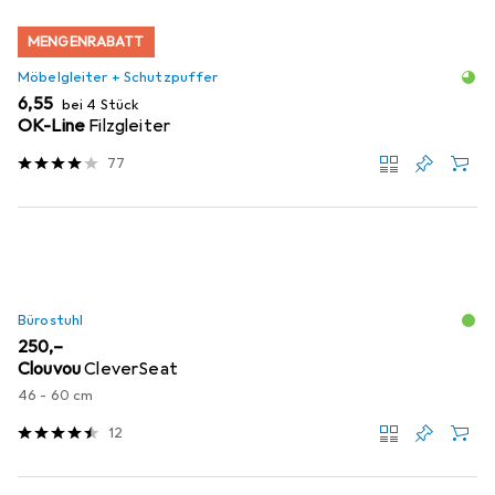
MENGENRABATT
Möbelgleiter + Schutzpuffer
EUR
6,55
bei 4 Stück
OK-Line
Filzgleiter
77
Bürostuhl
EUR
250,–
Clouvou
CleverSeat
46 - 60 cm
12