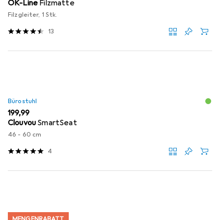
OK-Line
Filzmatte
Filzgleiter, 1 Stk.
13
Bürostuhl
EUR
199,99
Clouvou
SmartSeat
46 - 60 cm
4
MENGENRABATT