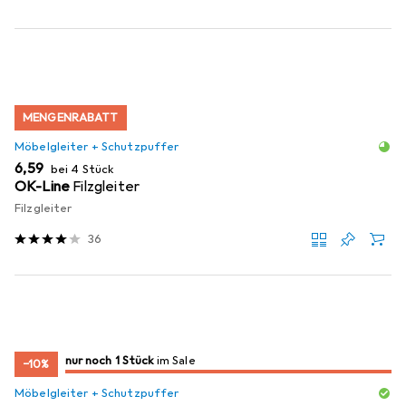
MENGENRABATT
Möbelgleiter + Schutzpuffer
EUR
6,59
bei 4 Stück
OK-Line
Filzgleiter
Filzgleiter
36
noch 1 Stück
nur noch 1 Stück
im Sale
im Sale
−10%
Möbelgleiter + Schutzpuffer