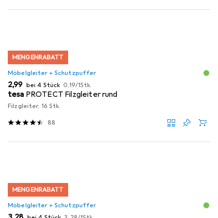
MENGENRABATT
Möbelgleiter + Schutzpuffer
EUR
EUR
2,99
bei 4 Stück
0,19
/
1Stk.
tesa
PROTECT Filzgleiter rund
Filzgleiter, 16 Stk.
88
MENGENRABATT
Möbelgleiter + Schutzpuffer
EUR
EUR
3,28
bei 4 Stück
3,28
/
1Stk.