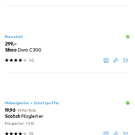
Bürostuhl
EUR
299,–
Sihoo
Doro C300
62
Möbelgleiter + Schutzpuffer
EUR
EUR
19,96
19,96
/
1Stk.
Scotch
Filzgleiter
Filzgleiter, 1 Stk.
55