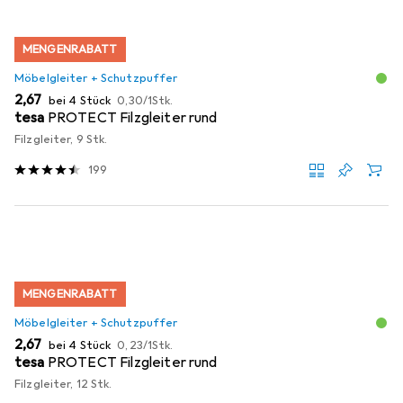
MENGENRABATT
Möbelgleiter + Schutzpuffer
EUR
EUR
2,67
bei 4 Stück
0,30
/
1Stk.
tesa
PROTECT Filzgleiter rund
Filzgleiter, 9 Stk.
199
MENGENRABATT
Möbelgleiter + Schutzpuffer
EUR
EUR
2,67
bei 4 Stück
0,23
/
1Stk.
tesa
PROTECT Filzgleiter rund
Filzgleiter, 12 Stk.