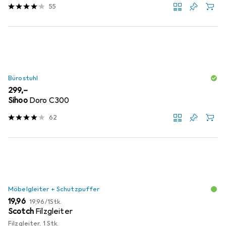
55
Bürostuhl
EUR
299,–
Sihoo
Doro C300
62
Möbelgleiter + Schutzpuffer
EUR
EUR
19,96
19,96
/
1Stk.
Scotch
Filzgleiter
Filzgleiter, 1 Stk.