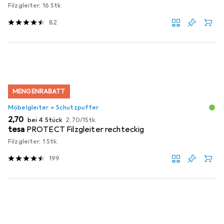
Filzgleiter, 16 Stk.
82
MENGENRABATT
Möbelgleiter + Schutzpuffer
EUR
EUR
2,70
bei 4 Stück
2,70
/
1Stk.
tesa
PROTECT Filzgleiter rechteckig
Filzgleiter, 1 Stk.
199