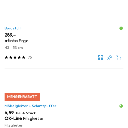
Bürostuhl
EUR
289,–
ofinto
Ergo
43 - 53 cm
75
MENGENRABATT
Möbelgleiter + Schutzpuffer
EUR
6,59
bei 4 Stück
OK-Line
Filzgleiter
Filzgleiter