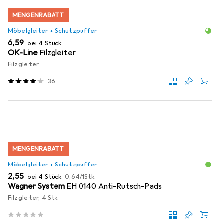
MENGENRABATT
Möbelgleiter + Schutzpuffer
EUR
6,59
bei 4 Stück
OK-Line
Filzgleiter
Filzgleiter
36
MENGENRABATT
Möbelgleiter + Schutzpuffer
EUR
EUR
2,55
bei 4 Stück
0,64
/
1Stk.
Wagner System
EH 0140 Anti-Rutsch-Pads
Filzgleiter, 4 Stk.