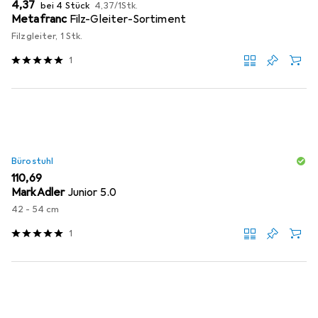
EUR
EUR
4,37
bei 4 Stück
4,37
/
1Stk.
Metafranc
Filz-Gleiter-Sortiment
Filzgleiter, 1 Stk.
1
Bürostuhl
EUR
110,69
MarkAdler
Junior 5.0
42 - 54 cm
1