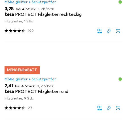
Möbelgleiter + Schutzpuffer
EUR
EUR
3,28
bei 4 Stück
3,28
/
1Stk.
tesa
PROTECT Filzgleiter rechteckig
Filzgleiter, 1 Stk.
199
MENGENRABATT
Möbelgleiter + Schutzpuffer
EUR
EUR
2,41
bei 4 Stück
0,27
/
1Stk.
tesa
PROTECT Filzgleiter rund
Filzgleiter, 9 Stk.
27