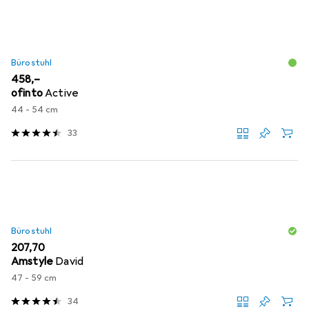
Bürostuhl
EUR
458,–
ofinto
Active
44 - 54 cm
33
Bürostuhl
EUR
207,70
Amstyle
David
47 - 59 cm
34