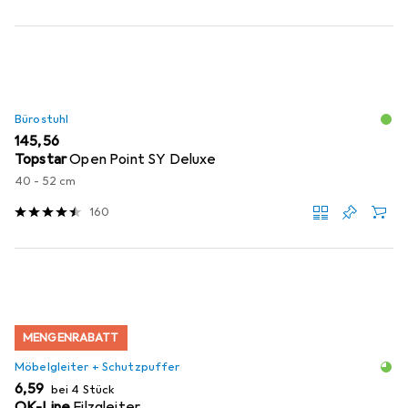
Bürostuhl
EUR
145,56
Topstar
Open Point SY Deluxe
40 - 52 cm
160
MENGENRABATT
Möbelgleiter + Schutzpuffer
EUR
6,59
bei 4 Stück
OK-Line
Filzgleiter