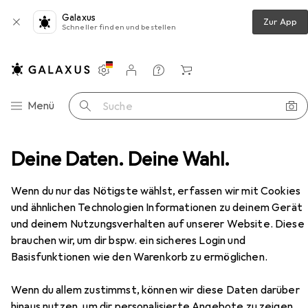
Galaxus
Zur App
Schneller finden und bestellen
Einstellungen
Kundenkonto
Vergleichslisten
Merklisten
Warenkorb
Navigation nach Kategorien
Menü
Suche
sch
Deine Daten. Deine Wahl.
Hammerbacher Schreibtisch höheneinstellbar VXB
Zubehör
Wenn du nur das Nötigste wählst, erfassen wir mit Cookies
EUR
423,20
Hammerbacher
Schreibtisch
und ähnlichen Technologien Informationen zu deinem Gerät
höheneinstellbar VXB
und deinem Nutzungsverhalten auf unserer Website. Diese
80 x 80 x 85 cm
brauchen wir, um dir bspw. ein sicheres Login und
Basisfunktionen wie den Warenkorb zu ermöglichen.
Wenn du allem zustimmst, können wir diese Daten darüber
Zubehör für Hammerbacher
hinaus nutzen, um dir personalisierte Angebote zu zeigen,