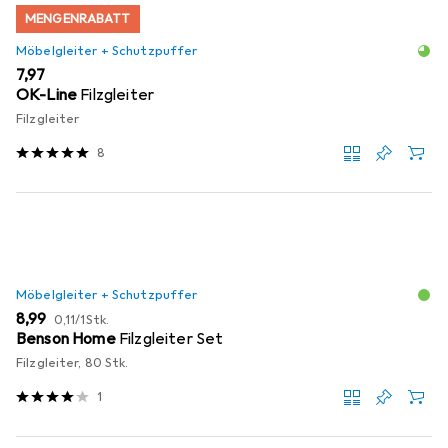
MENGENRABATT
Möbelgleiter + Schutzpuffer
EUR
7,97
OK-Line
Filzgleiter
Filzgleiter
8
Möbelgleiter + Schutzpuffer
EUR
EUR
8,99
0,11
/
1Stk.
Benson Home
Filzgleiter Set
Filzgleiter, 80 Stk.
1