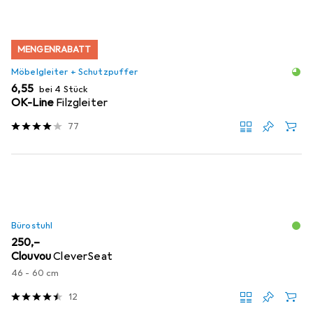
MENGENRABATT
Möbelgleiter + Schutzpuffer
EUR
6,55
bei 4 Stück
OK-Line
Filzgleiter
77
Bürostuhl
EUR
250,–
Clouvou
CleverSeat
46 - 60 cm
12