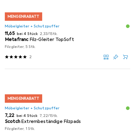
MENGENRABATT
Möbelgleiter + Schutzpuffer
EUR
EUR
11,65
bei 4 Stück
2,33
/
1Stk.
Metafranc
Filz-Gleiter TopSoft
Filzgleiter, 5 Stk.
2
MENGENRABATT
Möbelgleiter + Schutzpuffer
EUR
EUR
7,22
bei 4 Stück
7,22
/
1Stk.
Scotch
Extrembeständige Filzpads
Filzgleiter, 1 Stk.