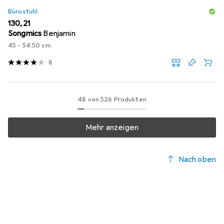
Bürostuhl
EUR
130,21
Songmics
Benjamin
45 - 54.50 cm
8
48 von 526 Produkten
Mehr anzeigen
Nach oben