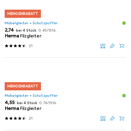
MENGENRABATT
Möbelgleiter + Schutzpuffer
EUR
EUR
2,74
bei 4 Stück
0,45
/
1Stk.
Herma
Filzgleiter
21
MENGENRABATT
Möbelgleiter + Schutzpuffer
EUR
EUR
4,55
bei 4 Stück
0,76
/
1Stk.
Herma
Filzgleiter
21