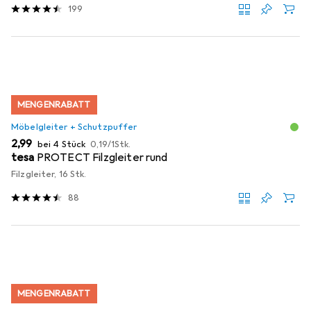
199
MENGENRABATT
Möbelgleiter + Schutzpuffer
EUR
EUR
2,99
bei 4 Stück
0,19
/
1Stk.
tesa
PROTECT Filzgleiter rund
Filzgleiter, 16 Stk.
88
MENGENRABATT