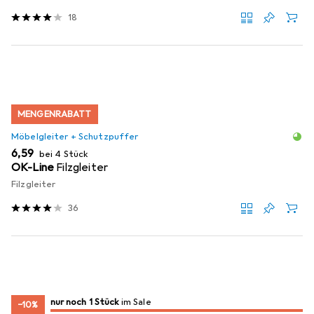
18
MENGENRABATT
Möbelgleiter + Schutzpuffer
EUR
6,59
bei 4 Stück
OK-Line
Filzgleiter
Filzgleiter
36
noch 1 Stück
nur noch 1 Stück
im Sale
im Sale
−10%