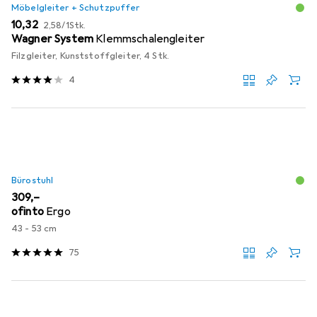
Möbelgleiter + Schutzpuffer
EUR
EUR
10,32
2,58
/
1Stk.
Wagner System
Klemmschalengleiter
Filzgleiter, Kunststoffgleiter, 4 Stk.
4
Bürostuhl
EUR
309,–
ofinto
Ergo
43 - 53 cm
75