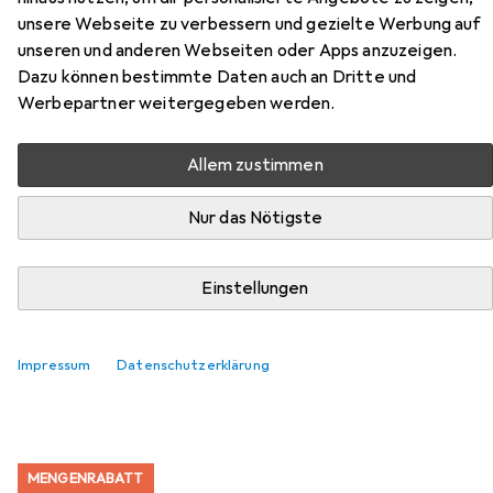
unsere Webseite zu verbessern und gezielte Werbung auf
Schreibtisch höheneinstellbar
unseren und anderen Webseiten oder Apps anzuzeigen.
VXB
Dazu können bestimmte Daten auch an Dritte und
Werbepartner weitergegeben werden.
Hier findest du passendes Zubehör zum Produkt
Hammerbacher Schreibtisch höheneinstellbar VXB aus
Allem zustimmen
den Kategorien Möbelgleiter + Schutzpuffer und
Bürostuhl.
Nur das Nötigste
Beliebt
Möbelgleiter + Schutzpuffer
Bürostuhl
Einstellungen
Relevanz
Impressum
Datenschutzerklärung
Produktliste
MENGENRABATT