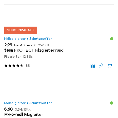
MENGENRABATT
Möbelgleiter + Schutzpuffer
EUR
EUR
2,99
bei 4 Stück
0,25
/
1Stk.
tesa
PROTECT Filzgleiter rund
Filzgleiter, 12 Stk.
88
Möbelgleiter + Schutzpuffer
EUR
EUR
8,60
0,54
/
1Stk.
Fix-o-moll
Filzgleiter