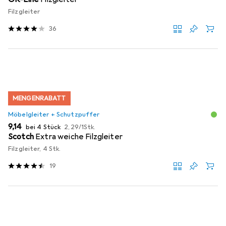
Filzgleiter
36
MENGENRABATT
Möbelgleiter + Schutzpuffer
EUR
EUR
9,14
bei 4 Stück
2,29
/
1Stk.
Scotch
Extra weiche Filzgleiter
Filzgleiter, 4 Stk.
19