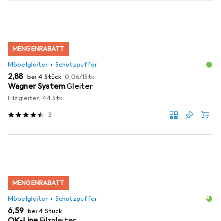
MENGENRABATT
Möbelgleiter + Schutzpuffer
EUR
EUR
2,88
bei 4 Stück
0,06
/
1Stk.
Wagner System
Gleiter
Filzgleiter, 44 Stk.
3
MENGENRABATT
Möbelgleiter + Schutzpuffer
EUR
6,59
bei 4 Stück
OK-Line
Filzgleiter