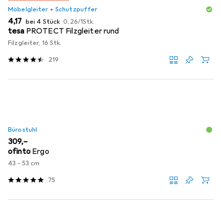
Möbelgleiter + Schutzpuffer
EUR
EUR
4,17
bei 4 Stück
0,26
/
1Stk.
tesa
PROTECT Filzgleiter rund
Filzgleiter, 16 Stk.
219
Bürostuhl
EUR
309,–
ofinto
Ergo
43 - 53 cm
75