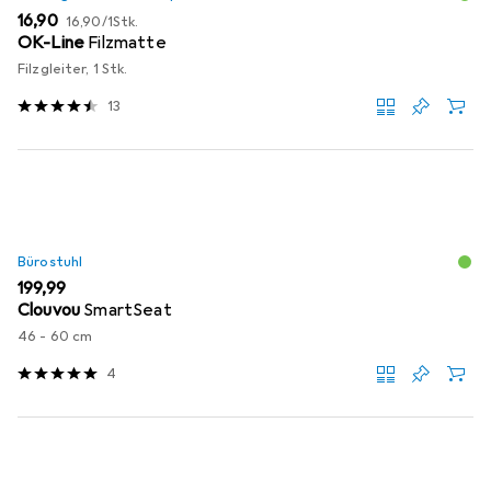
EUR
EUR
16,90
16,90
/
1Stk.
OK-Line
Filzmatte
Filzgleiter, 1 Stk.
13
Bürostuhl
EUR
199,99
Clouvou
SmartSeat
46 - 60 cm
4