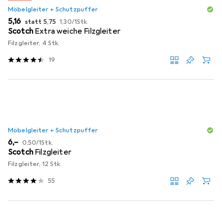
Möbelgleiter + Schutzpuffer
EUR
EUR
EUR
5,16
statt
5,75
1,30
/
1Stk.
Scotch
Extra weiche Filzgleiter
Filzgleiter, 4 Stk.
19
Möbelgleiter + Schutzpuffer
EUR
EUR
6,–
0,50
/
1Stk.
Scotch
Filzgleiter
Filzgleiter, 12 Stk.
55