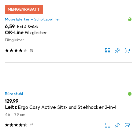
MENGENRABATT
Möbelgleiter + Schutzpuffer
EUR
6,59
bei 4 Stück
OK-Line
Filzgleiter
Filzgleiter
18
Bürostuhl
EUR
129,99
Leitz
Ergo Cosy Active Sitz- und Stehhocker 2-in-1
46 - 79 cm
15