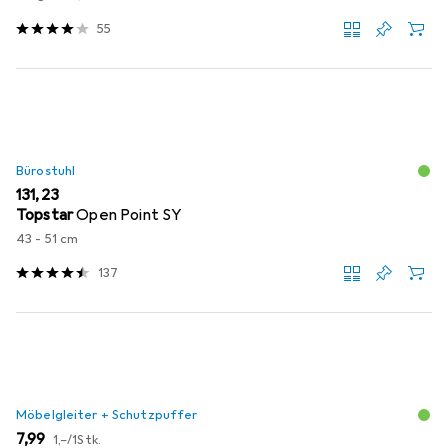
55
Bürostuhl
EUR
131,23
Topstar
Open Point SY
43 - 51 cm
137
Möbelgleiter + Schutzpuffer
EUR
EUR
7,99
1,–
/
1Stk.