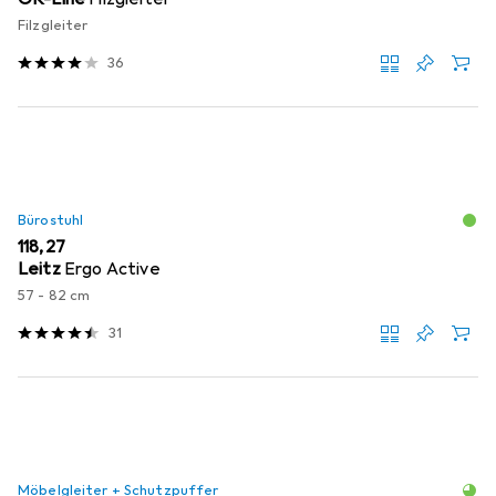
Filzgleiter
36
Bürostuhl
EUR
118,27
Leitz
Ergo Active
57 - 82 cm
31
Möbelgleiter + Schutzpuffer