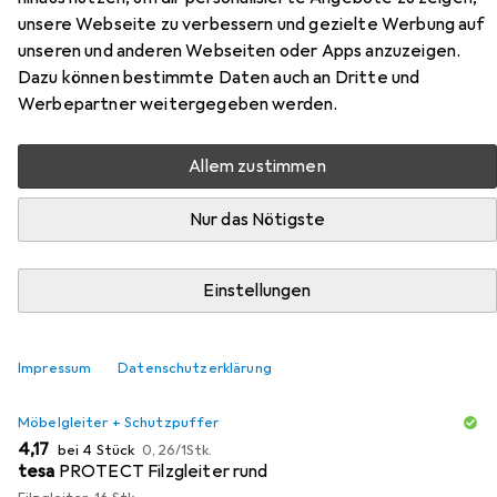
Sitz-Steh-Schreibtisch VXMKA
unsere Webseite zu verbessern und gezielte Werbung auf
unseren und anderen Webseiten oder Apps anzuzeigen.
Hier findest du passendes Zubehör zum Produkt
Dazu können bestimmte Daten auch an Dritte und
Hammerbacher Sitz-Steh-Schreibtisch VXMKA aus den
Werbepartner weitergegeben werden.
Kategorien Möbelgleiter + Schutzpuffer und Bürostuhl.
Allem zustimmen
Beliebt
Möbelgleiter + Schutzpuffer
Bürostuhl
Nur das Nötigste
Relevanz
Einstellungen
Produktliste
Impressum
Datenschutzerklärung
MENGENRABATT
Möbelgleiter + Schutzpuffer
EUR
EUR
4,17
bei 4 Stück
0,26
/
1Stk.
tesa
PROTECT Filzgleiter rund