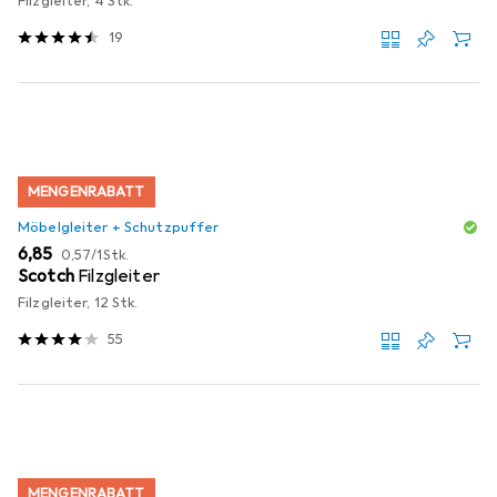
Filzgleiter, 4 Stk.
19
MENGENRABATT
Möbelgleiter + Schutzpuffer
EUR
EUR
6,85
0,57
/
1Stk.
Scotch
Filzgleiter
Filzgleiter, 12 Stk.
55
MENGENRABATT