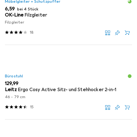
Möbelgleiter + Schutzpuffer
EUR
6,59
bei 4 Stück
OK-Line
Filzgleiter
Filzgleiter
18
Bürostuhl
EUR
129,99
Leitz
Ergo Cosy Active Sitz- und Stehhocker 2-in-1
46 - 79 cm
15