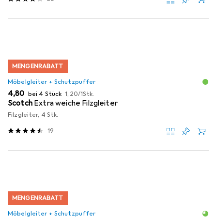
MENGENRABATT
Möbelgleiter + Schutzpuffer
EUR
EUR
4,80
bei 4 Stück
1,20
/
1Stk.
Scotch
Extra weiche Filzgleiter
Filzgleiter, 4 Stk.
19
MENGENRABATT
Möbelgleiter + Schutzpuffer