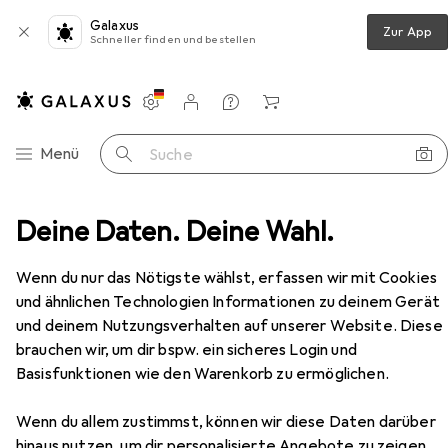
Galaxus
Zur App
Schneller finden und bestellen
Einstellungen
Kundenkonto
Vergleichslisten
Merklisten
Warenkorb
Navigation nach Kategorien
Menü
Suche
btisch
Deine Daten. Deine Wahl.
Hammerbacher Sitz-Steh-Schreibtisch VXMKA
Zubehör
EUR
468,56
Wenn du nur das Nötigste wählst, erfassen wir mit Cookies
Hammerbacher
Sitz-Steh-
und ähnlichen Technologien Informationen zu deinem Gerät
Schreibtisch VXMKA
und deinem Nutzungsverhalten auf unserer Website. Diese
160 x 80 x 120 cm
brauchen wir, um dir bspw. ein sicheres Login und
Basisfunktionen wie den Warenkorb zu ermöglichen.
Zubehör für Hammerbacher
Wenn du allem zustimmst, können wir diese Daten darüber
hinaus nutzen, um dir personalisierte Angebote zu zeigen,