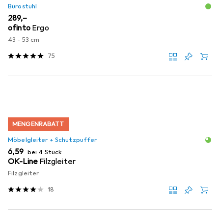
Bürostuhl
EUR
289,–
ofinto
Ergo
43 - 53 cm
75
MENGENRABATT
Möbelgleiter + Schutzpuffer
EUR
6,59
bei 4 Stück
OK-Line
Filzgleiter
Filzgleiter
18