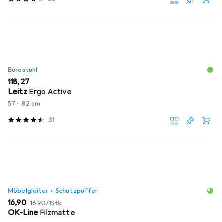
Bürostuhl
EUR
118,27
Leitz
Ergo Active
57 - 82 cm
31
Möbelgleiter + Schutzpuffer
EUR
EUR
16,90
16,90
/
1Stk.
OK-Line
Filzmatte