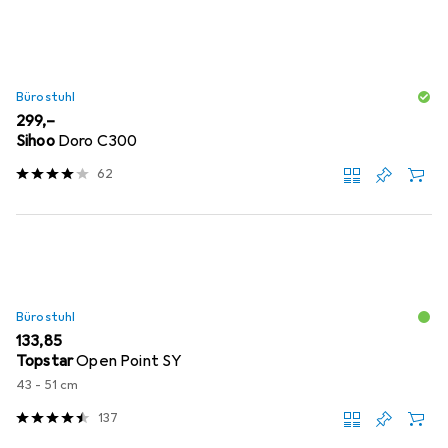
Bürostuhl
EUR
299,–
Sihoo
Doro C300
62
Bürostuhl
EUR
133,85
Topstar
Open Point SY
43 - 51 cm
137