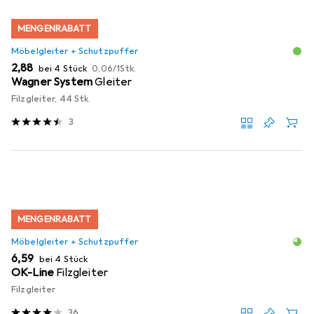
MENGENRABATT
Möbelgleiter + Schutzpuffer
EUR
EUR
2,88
bei 4 Stück
0,06
/
1Stk.
Wagner System
Gleiter
Filzgleiter, 44 Stk.
3
MENGENRABATT
Möbelgleiter + Schutzpuffer
EUR
6,59
bei 4 Stück
OK-Line
Filzgleiter
Filzgleiter
36