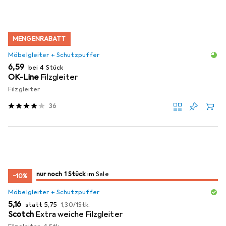
MENGENRABATT
Möbelgleiter + Schutzpuffer
EUR
6,59
bei 4 Stück
OK-Line
Filzgleiter
Filzgleiter
36
noch 1 Stück
nur noch 1 Stück
im Sale
im Sale
−10%
Möbelgleiter + Schutzpuffer
EUR
EUR
EUR
5,16
statt
5,75
1,30
/
1Stk.
Scotch
Extra weiche Filzgleiter