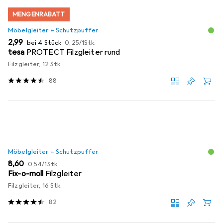
MENGENRABATT
Möbelgleiter + Schutzpuffer
EUR
EUR
2,99
bei 4 Stück
0,25
/
1Stk.
tesa
PROTECT Filzgleiter rund
Filzgleiter, 12 Stk.
88
Möbelgleiter + Schutzpuffer
EUR
EUR
8,60
0,54
/
1Stk.
Fix-o-moll
Filzgleiter
Filzgleiter, 16 Stk.
82