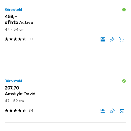
Bürostuhl
EUR
458,–
ofinto
Active
44 - 54 cm
33
Bürostuhl
EUR
207,70
Amstyle
David
47 - 59 cm
34