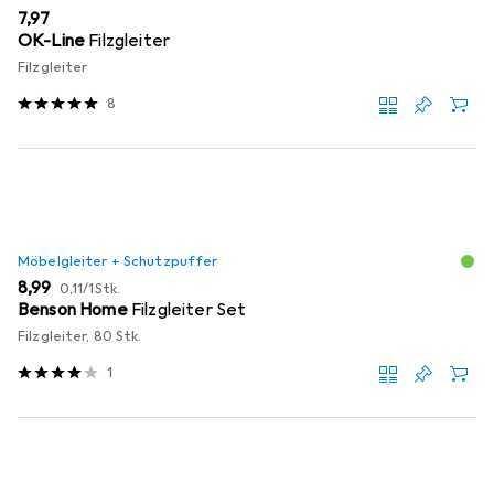
EUR
7,97
OK-Line
Filzgleiter
Filzgleiter
8
Möbelgleiter + Schutzpuffer
EUR
EUR
8,99
0,11
/
1Stk.
Benson Home
Filzgleiter Set
Filzgleiter, 80 Stk.
1