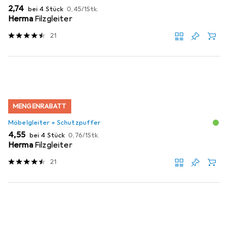
EUR
EUR
2,74
bei 4 Stück
0,45
/
1Stk.
Herma
Filzgleiter
21
MENGENRABATT
Möbelgleiter + Schutzpuffer
EUR
EUR
4,55
bei 4 Stück
0,76
/
1Stk.
Herma
Filzgleiter
21