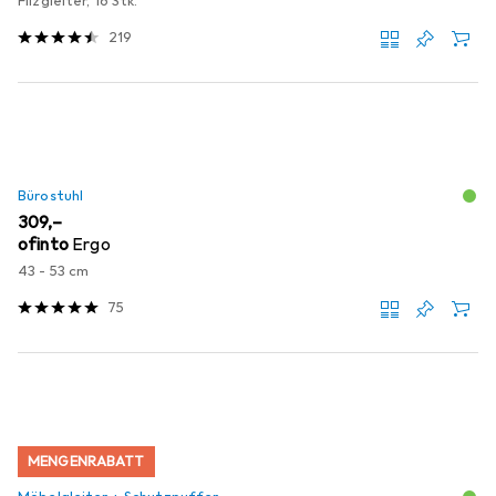
Filzgleiter, 16 Stk.
219
Bürostuhl
EUR
309,–
ofinto
Ergo
43 - 53 cm
75
MENGENRABATT