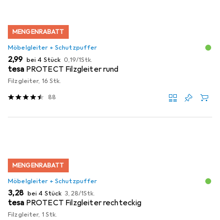
MENGENRABATT
Möbelgleiter + Schutzpuffer
EUR
EUR
2,99
bei 4 Stück
0,19
/
1Stk.
tesa
PROTECT Filzgleiter rund
Filzgleiter, 16 Stk.
88
MENGENRABATT
Möbelgleiter + Schutzpuffer
EUR
EUR
3,28
bei 4 Stück
3,28
/
1Stk.
tesa
PROTECT Filzgleiter rechteckig
Filzgleiter, 1 Stk.