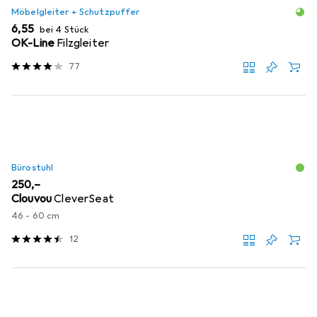
Möbelgleiter + Schutzpuffer
EUR
6,55
bei 4 Stück
OK-Line
Filzgleiter
77
Bürostuhl
EUR
250,–
Clouvou
CleverSeat
46 - 60 cm
12