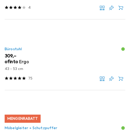
4
Bürostuhl
EUR
309,–
ofinto
Ergo
43 - 53 cm
75
MENGENRABATT
Möbelgleiter + Schutzpuffer