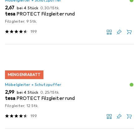
Möbelgleiter + Schutzpuffer
EUR
EUR
2,67
bei 4 Stück
0,30
/
1Stk.
tesa
PROTECT Filzgleiter rund
Filzgleiter, 9 Stk.
199
MENGENRABATT
Möbelgleiter + Schutzpuffer
EUR
EUR
2,99
bei 4 Stück
0,25
/
1Stk.
tesa
PROTECT Filzgleiter rund
Filzgleiter, 12 Stk.
199