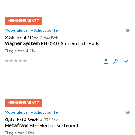
MENGENRABATT
Möbelgleiter + Schutzpuffer
EUR
EUR
2,55
bei 4 Stück
0,64
/
1Stk.
Wagner System
EH 0140 Anti-Rutsch-Pads
Filzgleiter, 4 Stk.
MENGENRABATT
Möbelgleiter + Schutzpuffer
EUR
EUR
4,37
bei 4 Stück
4,37
/
1Stk.
Metafranc
Filz-Gleiter-Sortiment
Filzgleiter, 1 Stk.