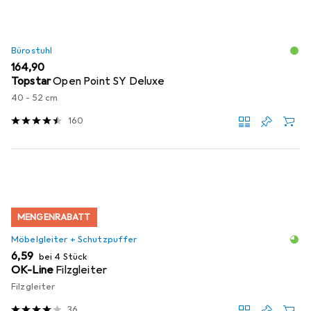
Bürostuhl
EUR
164,90
Topstar
Open Point SY Deluxe
40 - 52 cm
160
MENGENRABATT
Möbelgleiter + Schutzpuffer
EUR
6,59
bei 4 Stück
OK-Line
Filzgleiter
Filzgleiter
36