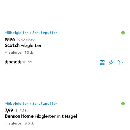
Möbelgleiter + Schutzpuffer
EUR
EUR
19,96
19,96
/
1Stk.
Scotch
Filzgleiter
Filzgleiter, 1 Stk.
55
Möbelgleiter + Schutzpuffer
EUR
EUR
7,99
1,–
/
1Stk.
Benson Home
Filzgleiter mit Nagel
Filzgleiter, 8 Stk.