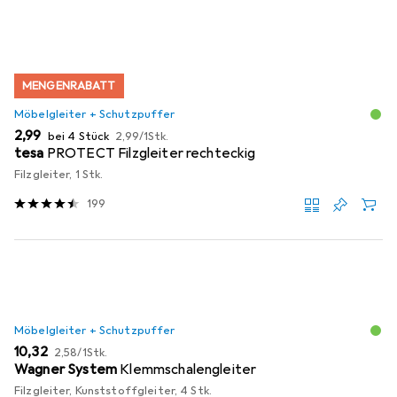
MENGENRABATT
Möbelgleiter + Schutzpuffer
EUR
EUR
2,99
bei 4 Stück
2,99
/
1Stk.
tesa
PROTECT Filzgleiter rechteckig
Filzgleiter, 1 Stk.
199
Möbelgleiter + Schutzpuffer
EUR
EUR
10,32
2,58
/
1Stk.
Wagner System
Klemmschalengleiter
Filzgleiter, Kunststoffgleiter, 4 Stk.