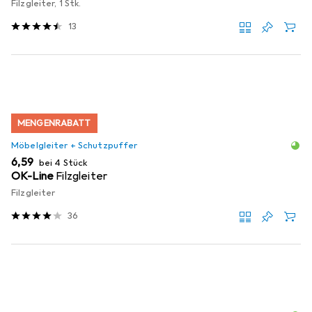
Filzgleiter, 1 Stk.
13
MENGENRABATT
Möbelgleiter + Schutzpuffer
EUR
6,59
bei 4 Stück
OK-Line
Filzgleiter
Filzgleiter
36