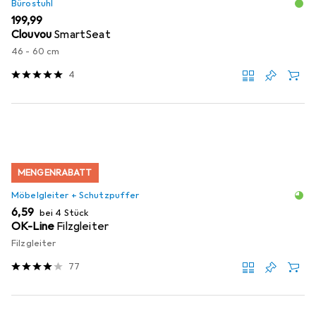
Bürostuhl
EUR
199,99
Clouvou
SmartSeat
46 - 60 cm
4
MENGENRABATT
Möbelgleiter + Schutzpuffer
EUR
6,59
bei 4 Stück
OK-Line
Filzgleiter
Filzgleiter
77