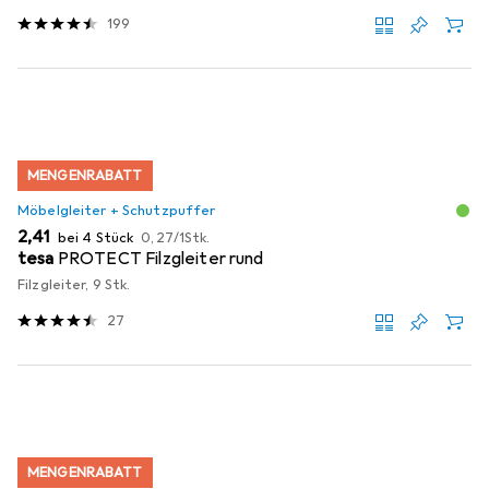
199
MENGENRABATT
Möbelgleiter + Schutzpuffer
EUR
EUR
2,41
bei 4 Stück
0,27
/
1Stk.
tesa
PROTECT Filzgleiter rund
Filzgleiter, 9 Stk.
27
MENGENRABATT