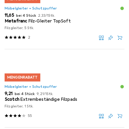
Möbelgleiter + Schutzpuffer
EUR
EUR
11,65
bei 4 Stück
2,33
/
1Stk.
Metafranc
Filz-Gleiter TopSoft
Filzgleiter, 5 Stk.
2
MENGENRABATT
Möbelgleiter + Schutzpuffer
EUR
EUR
9,21
bei 4 Stück
9,21
/
1Stk.
Scotch
Extrembeständige Filzpads
Filzgleiter, 1 Stk.
55