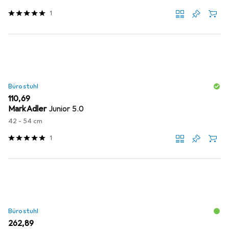
1
Bürostuhl
EUR
110,69
MarkAdler
Junior 5.0
42 - 54 cm
1
Bürostuhl
EUR
262,89