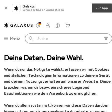
Galaxus
Zur App
Schneller finden und bestellen
Einstellungen
Kundenkonto
Vergleichslisten
Merklisten
Warenkorb
Navigation nach Kategorien
Menü
Suche
mmer
Deine Daten. Deine Wahl.
Couchtisch + Beistelltisch
Hanah Home Lyon
Zubehör
EUR
164,99
Wenn du nur das Nötigste wählst, erfassen wir mit Cookies
Hanah Home
Lyon
und ähnlichen Technologien Informationen zu deinem Gerät
60 x 105 x 32.60 cm
und deinem Nutzungsverhalten auf unserer Website. Diese
brauchen wir, um dir bspw. ein sicheres Login und
Basisfunktionen wie den Warenkorb zu ermöglichen.
Zubehör für Hanah Home Lyon
Wenn du allem zustimmst, können wir diese Daten darüber
hinaus nutzen, um dir personalisierte Angebote zu zeigen,