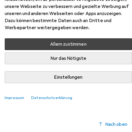
Hier findest du passendes Zubehör zum Produkt Hanah
unsere Webseite zu verbessern und gezielte Werbung auf
Home Lyon aus der Kategorie Möbelgleiter +
unseren und anderen Webseiten oder Apps anzuzeigen.
Schutzpuffer.
Dazu können bestimmte Daten auch an Dritte und
Relevanz
Werbepartner weitergegeben werden.
Produktliste
Allem zustimmen
Nur das Nötigste
Möbelgleiter + Schutzpuffer
EUR
EUR
9,41
1,18
/
1Stk.
Fix-o-moll
Teppich-Gleiter
Einstellungen
Teppichgleiter, 8 Stk.
Impressum
Datenschutzerklärung
Nach oben