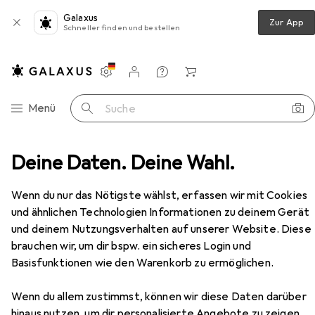
Galaxus
Zur App
Schneller finden und bestellen
Einstellungen
Kundenkonto
Vergleichslisten
Merklisten
Warenkorb
Navigation nach Kategorien
Menü
Suche
mmer
Deine Daten. Deine Wahl.
Couchtisch + Beistelltisch
Hanah Home Lyon
Zubehör
EUR
160,78
Wenn du nur das Nötigste wählst, erfassen wir mit Cookies
Hanah Home
Lyon
und ähnlichen Technologien Informationen zu deinem Gerät
60 x 105 x 34.60 cm
und deinem Nutzungsverhalten auf unserer Website. Diese
brauchen wir, um dir bspw. ein sicheres Login und
Basisfunktionen wie den Warenkorb zu ermöglichen.
Zubehör für Hanah Home Lyon
Wenn du allem zustimmst, können wir diese Daten darüber
Hier findest du passendes Zubehör zum Produkt Hanah
hinaus nutzen, um dir personalisierte Angebote zu zeigen,