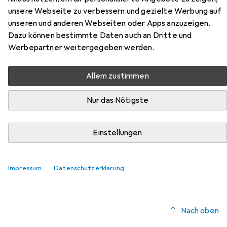
Home Lyon aus der Kategorie Möbelgleiter +
unsere Webseite zu verbessern und gezielte Werbung auf
Schutzpuffer.
unseren und anderen Webseiten oder Apps anzuzeigen.
Dazu können bestimmte Daten auch an Dritte und
Relevanz
Werbepartner weitergegeben werden.
Produktliste
Allem zustimmen
Nur das Nötigste
Möbelgleiter + Schutzpuffer
EUR
EUR
9,41
1,18
/
1Stk.
Fix-o-moll
Teppich-Gleiter
Einstellungen
Teppichgleiter, 8 Stk.
Impressum
Datenschutzerklärung
Nach oben