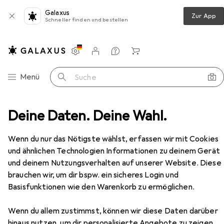
Galaxus
Zur App
Schneller finden und bestellen
Einstellungen
Kundenkonto
Vergleichslisten
Merklisten
Warenkorb
Navigation nach Kategorien
Menü
Suche
mer
Deine Daten. Deine Wahl.
Couchtisch + Beistelltisch
HTI-Living Raphael
Zubehör
Wenn du nur das Nötigste wählst, erfassen wir mit Cookies
EUR
29,99
und ähnlichen Technologien Informationen zu deinem Gerät
HTI-Living
Raphael
und deinem Nutzungsverhalten auf unserer Website. Diese
30 x 45 x 55 cm
brauchen wir, um dir bspw. ein sicheres Login und
Basisfunktionen wie den Warenkorb zu ermöglichen.
Wenn du allem zustimmst, können wir diese Daten darüber
hinaus nutzen, um dir personalisierte Angebote zu zeigen,