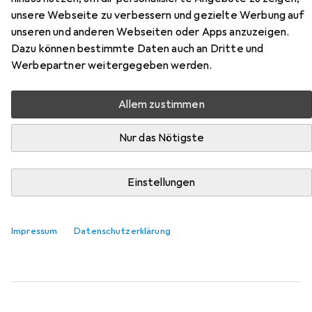
Zubehör für HTI-Living Raphael
unsere Webseite zu verbessern und gezielte Werbung auf
unseren und anderen Webseiten oder Apps anzuzeigen.
Hier findest du passendes Zubehör zum Produkt HTI-
Dazu können bestimmte Daten auch an Dritte und
Living Raphael aus der Kategorie Möbelgleiter +
Werbepartner weitergegeben werden.
Schutzpuffer.
Relevanz
Allem zustimmen
Produktliste
Nur das Nötigste
Einstellungen
Möbelgleiter + Schutzpuffer
EUR
EUR
9,41
1,18
/
1Stk.
Fix-o-moll
Teppich-Gleiter
Teppichgleiter, 8 Stk.
Impressum
Datenschutzerklärung