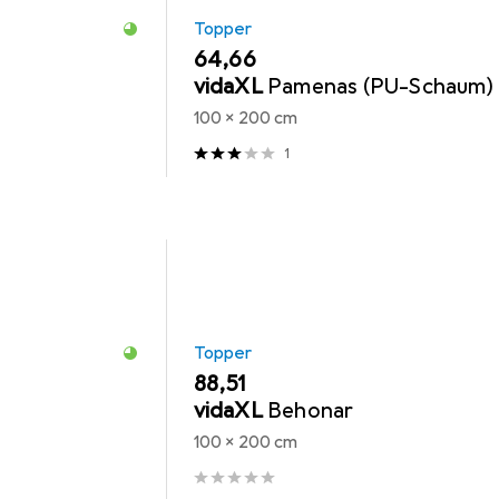
Topper
EUR
64,66
vidaXL
Pamenas (PU-Schaum)
100 x 200 cm
1
Topper
EUR
88,51
vidaXL
Behonar
100 x 200 cm