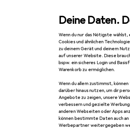
Suche
Deine Daten. D
Wenn du nur das Nötigste wählst, 
Navigation nach Kategorien
Gesamtsortiment
Woh
Gesamtsortiment
Cookies und ähnlichen Technologi
zu deinem Gerät und deinem Nutz
Wohnen
auf unserer Website. Diese brauch
EU
20
bspw. ein sicheres Login und Basis
Iri
Möbel
Warenkorb zu ermöglichen.
Fed
Schlafzimmer
Wenn du allem zustimmst, können 
Bett
darüber hinaus nutzen, um dir pers
Angebote zu zeigen, unsere Webs
Zubehör für
Bett Zubehör
verbessern und gezielte Werbung
anderen Webseiten oder Apps an
Boxspringbett
Hier findest du passendes
können bestimmte Daten auch an 
Kleiderschrank
Werbepartner weitergegeben we
Sortieren nach
:
Relevanz