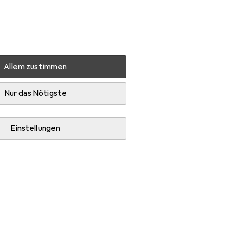
Einstellungen
Kundenkonto
Vergleichslisten
Merklisten
Warenkorb
Anmelden
Allem zustimmen
marn
Zubehör
Nur das Nötigste
Einstellungen
per.