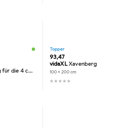
Topper
EUR
93,47
vidaXL
Xavenberg
für die 4 cm
100 x 200 cm