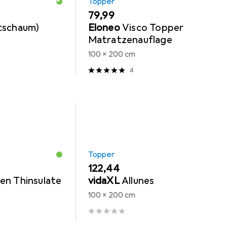
Topper
EUR
79,99
tschaum)
Eloneo
Visco Topper
Matratzenauflage
100 x 200 cm
4
Topper
EUR
122,44
en Thinsulate
vidaXL
Allunes
100 x 200 cm