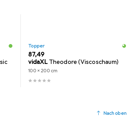
Topper
EUR
87,49
sic
vidaXL
Theodore (Viscoschaum)
100 x 200 cm
Nach oben