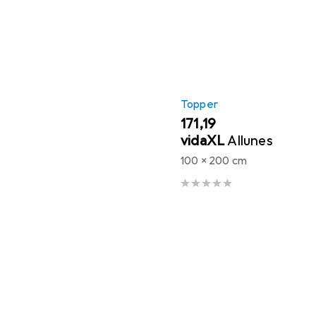
Topper
EUR
171,19
vidaXL
Allunes
100 x 200 cm