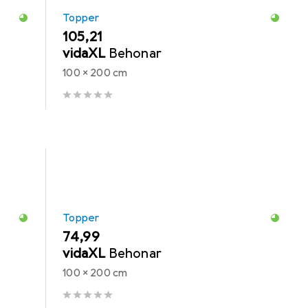
Topper
EUR
105,21
vidaXL
Behonar
100 x 200 cm
Topper
EUR
74,99
vidaXL
Behonar
100 x 200 cm