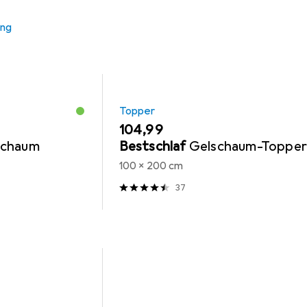
ung
Topper
EUR
104,99
schaum
Bestschlaf
Gelschaum-Toppe
100 x 200 cm
37