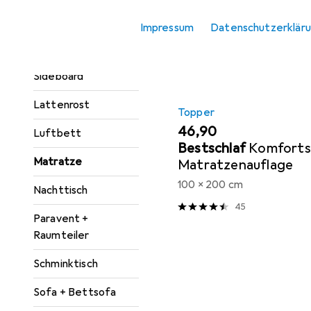
Kleiderschrank
Produktliste
Impressum
Datenschutzerklär
Zubehör
Kommode +
Sideboard
Lattenrost
Topper
EUR
46,90
Luftbett
Bestschlaf
Komfort
Matratze
Matratzenauflage
100 x 200 cm
Nachttisch
45
Paravent +
Raumteiler
Schminktisch
Sofa + Bettsofa