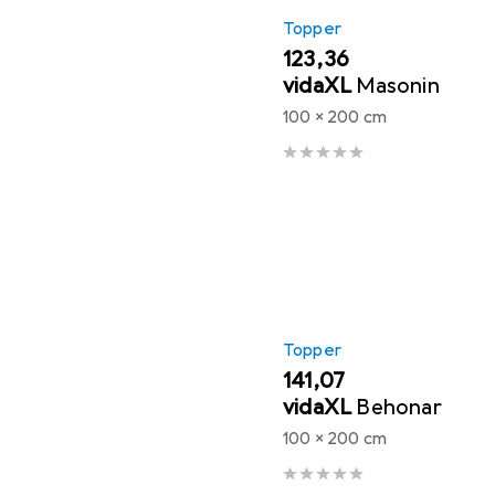
Topper
EUR
123,36
vidaXL
Masonin
100 x 200 cm
Topper
EUR
141,07
vidaXL
Behonar
100 x 200 cm