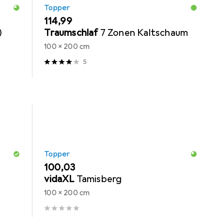
Topper
EUR
114,99
)
Traumschlaf
7 Zonen Kaltschaum
100 x 200 cm
5
Topper
EUR
100,03
vidaXL
Tamisberg
100 x 200 cm