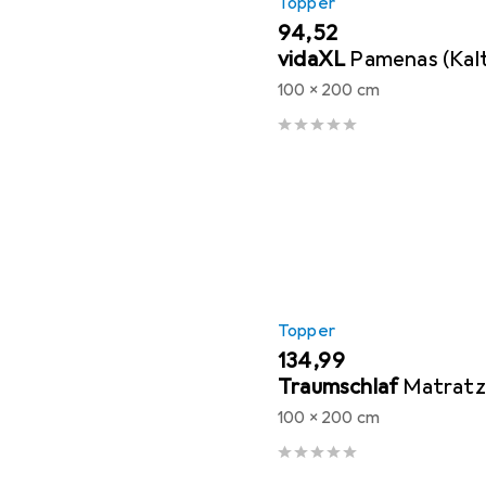
Topper
EUR
94,52
vidaXL
Pamenas (Kal
100 x 200 cm
Topper
EUR
134,99
Traumschlaf
Matratz
100 x 200 cm