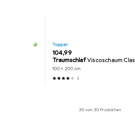
Topper
EUR
104,99
Traumschlaf
Viscoschaum Clas
100 x 200 cm
3
30 von 30 Produkten