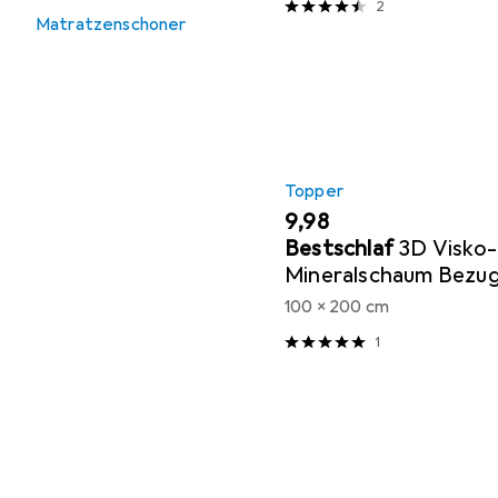
2
Matratzenschoner
Topper
EUR
9,98
Bestschlaf
3D Visko-
Mineralschaum Bezug 
Auflage
100 x 200 cm
1