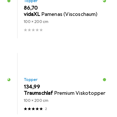
Topper
EUR
86,70
vidaXL
Pamenas (Viscoschaum)
100 x 200 cm
Topper
EUR
134,99
Traumschlaf
Premium Viskotopper
100 x 200 cm
2