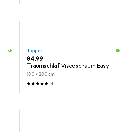
Topper
EUR
84,99
Traumschlaf
Viscoschaum Easy
100 x 200 cm
4