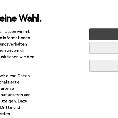
eine Wahl.
erfassen wir mit
nen
Möbel
Schlafzimmer
Matratze
Irisette Feh
en Informationen
ungsverhalten
en wir, um dir
R
9,–
funktionen wie den
sette
Fehmarn
erkern, 100 x 200 cm
wir diese Daten
onalisierte
eite zu
 Irisette Fehmarn
 auf unseren und
zuzeigen. Dazu
 Zubehör zum Produkt Irisette Fehmarn aus der Kategorie Top
Dritte und
rden.