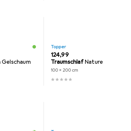
Topper
EUR
124,99
 Gelschaum
Traumschlaf
Nature
100 x 200 cm