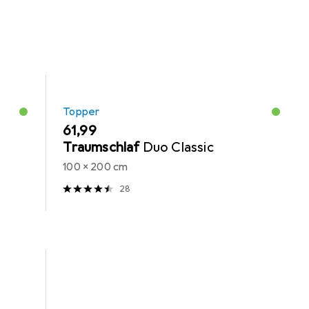
Topper
EUR
61,99
r
Traumschlaf
Duo Classic
100 x 200 cm
28