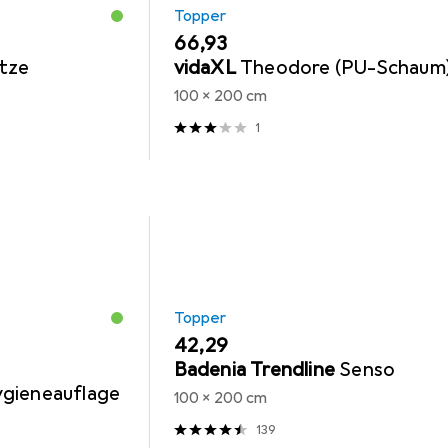
Topper
EUR
66,93
tze
vidaXL
Theodore (PU-Schaum
100 x 200 cm
1
Topper
EUR
42,29
Badenia Trendline
Senso
gieneauflage
100 x 200 cm
139