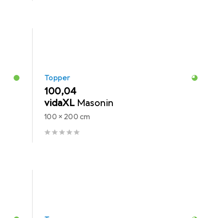
Topper
EUR
100,04
vidaXL
Masonin
100 x 200 cm