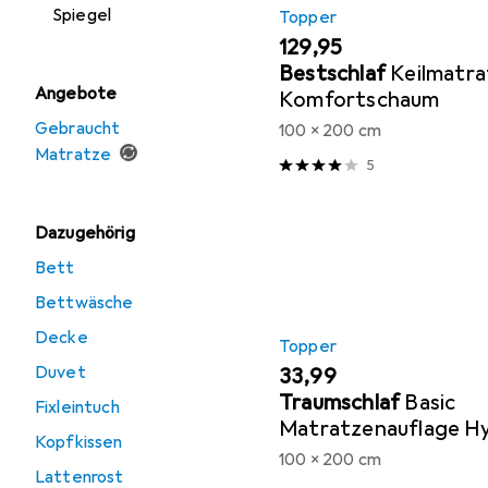
Spiegel
Topper
EUR
129,95
Bestschlaf
Keilmatra
Angebote
Komfortschaum
Gebraucht
100 x 200 cm
Matratze
5
Dazugehörig
Bett
Bettwäsche
Decke
Topper
Duvet
EUR
33,99
Traumschlaf
Basic
Fixleintuch
Matratzenauflage Hy
Kopfkissen
100 x 200 cm
Lattenrost