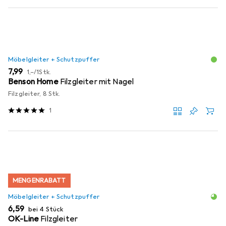
Möbelgleiter + Schutzpuffer
EUR
EUR
7,99
1,–
/
1Stk.
Benson Home
Filzgleiter mit Nagel
Filzgleiter, 8 Stk.
1
MENGENRABATT
Möbelgleiter + Schutzpuffer
EUR
6,59
bei 4 Stück
OK-Line
Filzgleiter