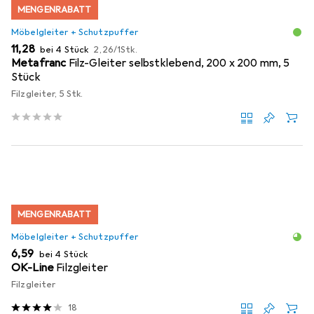
MENGENRABATT
Möbelgleiter + Schutzpuffer
EUR
EUR
11,28
bei 4 Stück
2,26
/
1Stk.
Metafranc
Filz-Gleiter selbstklebend, 200 x 200 mm, 5
Stück
Filzgleiter, 5 Stk.
MENGENRABATT
Möbelgleiter + Schutzpuffer
EUR
6,59
bei 4 Stück
OK-Line
Filzgleiter
Filzgleiter
18