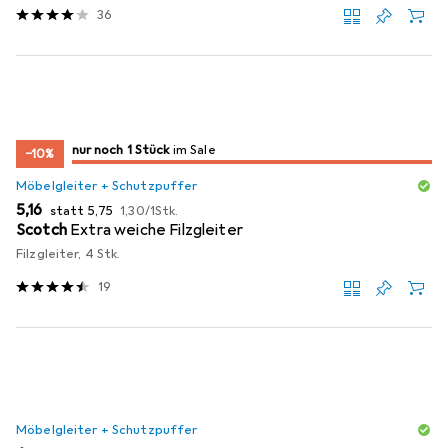
36
noch 1 Stück
nur noch 1 Stück
im Sale
im Sale
−10%
Möbelgleiter + Schutzpuffer
EUR
EUR
EUR
5,16
statt
5,75
1,30
/
1Stk.
Scotch
Extra weiche Filzgleiter
Filzgleiter, 4 Stk.
19
Möbelgleiter + Schutzpuffer