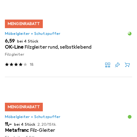
MENGENRABATT
Möbelgleiter + Schutzpuffer
EUR
6,59
bei 4 Stück
OK-Line
Filzgleiter rund, selbstklebend
Filzgleiter
18
MENGENRABATT
Möbelgleiter + Schutzpuffer
EUR
EUR
11,–
bei 4 Stück
2,20
/
1Stk.
Metafranc
Filz-Gleiter