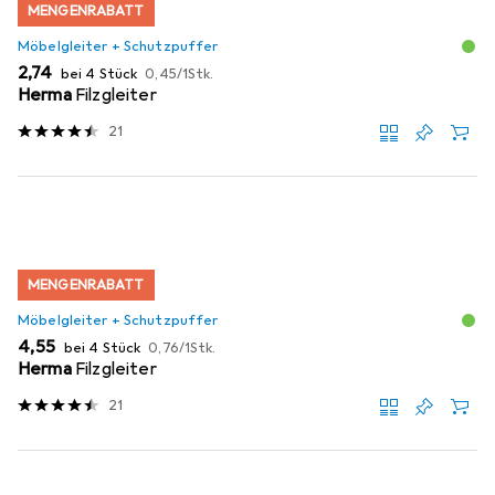
MENGENRABATT
Möbelgleiter + Schutzpuffer
EUR
EUR
2,74
bei 4 Stück
0,45
/
1Stk.
Herma
Filzgleiter
21
MENGENRABATT
Möbelgleiter + Schutzpuffer
EUR
EUR
4,55
bei 4 Stück
0,76
/
1Stk.
Herma
Filzgleiter
21