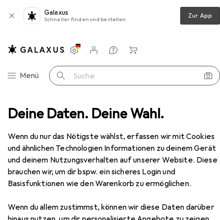
Galaxus
Zur App
Schneller finden und bestellen
Einstellungen
Kundenkonto
Vergleichslisten
Merklisten
Warenkorb
Navigation nach Kategorien
Menü
Suche
l
Deine Daten. Deine Wahl.
Arbeitszimmer
Aktenschrank
Keter Schrank
Zubehör
Wenn du nur das Nötigste wählst, erfassen wir mit Cookies
EUR
124,81
und ähnlichen Technologien Informationen zu deinem Gerät
Keter
Schrank
und deinem Nutzungsverhalten auf unserer Website. Diese
89 x 54 x 99 cm
brauchen wir, um dir bspw. ein sicheres Login und
Basisfunktionen wie den Warenkorb zu ermöglichen.
Wenn du allem zustimmst, können wir diese Daten darüber
hinaus nutzen, um dir personalisierte Angebote zu zeigen,