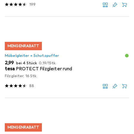
199
MENGENRABATT
Möbelgleiter + Schutzpuffer
EUR
EUR
2,99
bei 4 Stück
0,19
/
1Stk.
tesa
PROTECT Filzgleiter rund
Filzgleiter, 16 Stk.
88
MENGENRABATT