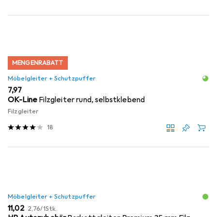
MENGENRABATT
Möbelgleiter + Schutzpuffer
EUR
7,97
OK-Line
Filzgleiter rund, selbstklebend
Filzgleiter
18
Möbelgleiter + Schutzpuffer
EUR
EUR
11,02
2,76
/
1Stk.