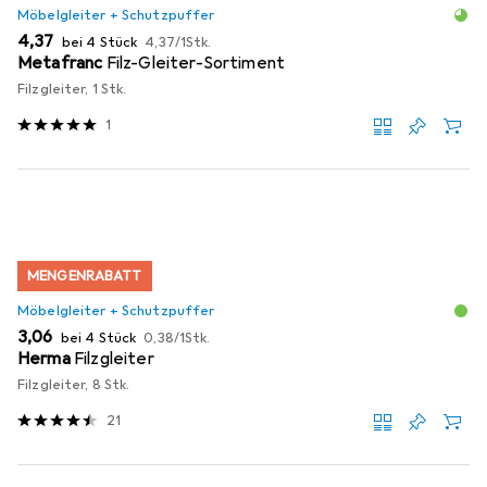
Möbelgleiter + Schutzpuffer
EUR
EUR
4,37
bei 4 Stück
4,37
/
1Stk.
Metafranc
Filz-Gleiter-Sortiment
Filzgleiter, 1 Stk.
1
MENGENRABATT
Möbelgleiter + Schutzpuffer
EUR
EUR
3,06
bei 4 Stück
0,38
/
1Stk.
Herma
Filzgleiter
Filzgleiter, 8 Stk.
21