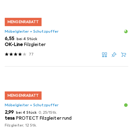
MENGENRABATT
Möbelgleiter + Schutzpuffer
EUR
6,55
bei 4 Stück
OK-Line
Filzgleiter
77
MENGENRABATT
Möbelgleiter + Schutzpuffer
EUR
EUR
2,99
bei 4 Stück
0,25
/
1Stk.
tesa
PROTECT Filzgleiter rund
Filzgleiter, 12 Stk.