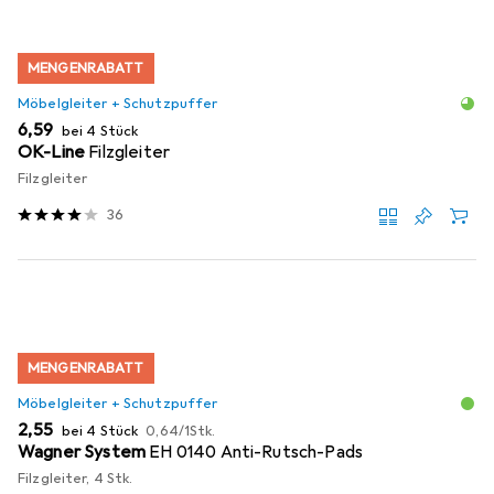
MENGENRABATT
Möbelgleiter + Schutzpuffer
EUR
6,59
bei 4 Stück
OK-Line
Filzgleiter
Filzgleiter
36
MENGENRABATT
Möbelgleiter + Schutzpuffer
EUR
EUR
2,55
bei 4 Stück
0,64
/
1Stk.
Wagner System
EH 0140 Anti-Rutsch-Pads
Filzgleiter, 4 Stk.