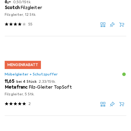
EUR
EUR
6,–
0,50
/
1Stk.
Scotch
Filzgleiter
Filzgleiter, 12 Stk.
55
MENGENRABATT
Möbelgleiter + Schutzpuffer
EUR
EUR
11,65
bei 4 Stück
2,33
/
1Stk.
Metafranc
Filz-Gleiter TopSoft
Filzgleiter, 5 Stk.
2