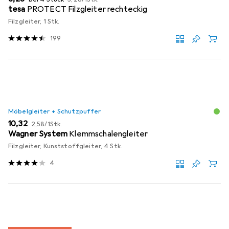
tesa
PROTECT Filzgleiter rechteckig
Filzgleiter, 1 Stk.
199
Möbelgleiter + Schutzpuffer
EUR
EUR
10,32
2,58
/
1Stk.
Wagner System
Klemmschalengleiter
Filzgleiter, Kunststoffgleiter, 4 Stk.
4