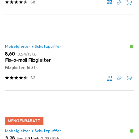
88
Möbelgleiter + Schutzpuffer
EUR
EUR
8,60
0,54
/
1Stk.
Fix-o-moll
Filzgleiter
Filzgleiter, 16 Stk.
82
MENGENRABATT
Möbelgleiter + Schutzpuffer
EUR
EUR
3,28
bei 4 Stück
3,28
/
1Stk.