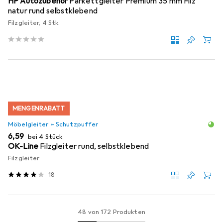
HP Autozubehör
Parkettgleiter Premium 35 mm Filz
natur rund selbstklebend
Filzgleiter, 4 Stk.
MENGENRABATT
Möbelgleiter + Schutzpuffer
EUR
6,59
bei 4 Stück
OK-Line
Filzgleiter rund, selbstklebend
Filzgleiter
18
48 von 172 Produkten