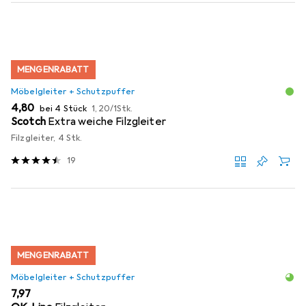
MENGENRABATT
Möbelgleiter + Schutzpuffer
EUR
EUR
4,80
bei 4 Stück
1,20
/
1Stk.
Scotch
Extra weiche Filzgleiter
Filzgleiter, 4 Stk.
19
MENGENRABATT
Möbelgleiter + Schutzpuffer
EUR
7,97