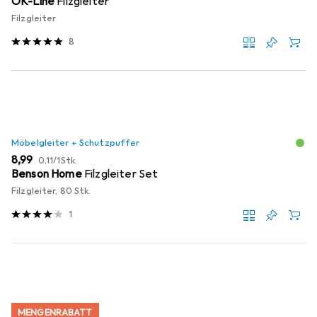
OK-Line
Filzgleiter
Filzgleiter
8
Möbelgleiter + Schutzpuffer
EUR
EUR
8,99
0,11
/
1Stk.
Benson Home
Filzgleiter Set
Filzgleiter, 80 Stk.
1
MENGENRABATT