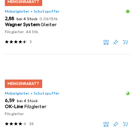
MENGENRABATT
Möbelgleiter + Schutzpuffer
EUR
EUR
2,88
bei 4 Stück
0,06
/
1Stk.
Wagner System
Gleiter
Filzgleiter, 44 Stk.
3
MENGENRABATT
Möbelgleiter + Schutzpuffer
EUR
6,59
bei 4 Stück
OK-Line
Filzgleiter
Filzgleiter
36