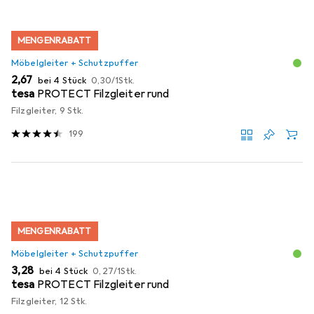
MENGENRABATT
Möbelgleiter + Schutzpuffer
EUR
EUR
2,67
bei 4 Stück
0,30
/
1Stk.
tesa
PROTECT Filzgleiter rund
Filzgleiter, 9 Stk.
199
MENGENRABATT
Möbelgleiter + Schutzpuffer
EUR
EUR
3,28
bei 4 Stück
0,27
/
1Stk.
tesa
PROTECT Filzgleiter rund
Filzgleiter, 12 Stk.