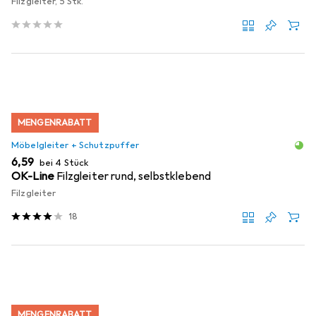
Filzgleiter, 5 Stk.
MENGENRABATT
Möbelgleiter + Schutzpuffer
EUR
6,59
bei 4 Stück
OK-Line
Filzgleiter rund, selbstklebend
Filzgleiter
18
MENGENRABATT