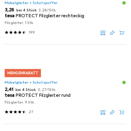
Möbelgleiter + Schutzpuffer
EUR
EUR
3,28
bei 4 Stück
3,28
/
1Stk.
tesa
PROTECT Filzgleiter rechteckig
Filzgleiter, 1 Stk.
199
MENGENRABATT
Möbelgleiter + Schutzpuffer
EUR
EUR
2,41
bei 4 Stück
0,27
/
1Stk.
tesa
PROTECT Filzgleiter rund
Filzgleiter, 9 Stk.
27