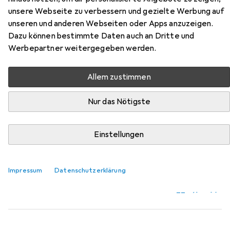
Zubehör für Keter Schrank
unsere Webseite zu verbessern und gezielte Werbung auf
unseren und anderen Webseiten oder Apps anzuzeigen.
Hier findest du passendes Zubehör zum Produkt Keter
Dazu können bestimmte Daten auch an Dritte und
Schrank aus der Kategorie Möbelgleiter + Schutzpuffer.
Werbepartner weitergegeben werden.
Relevanz
Produktliste
Allem zustimmen
Nur das Nötigste
MENGENRABATT
Einstellungen
Möbelgleiter + Schutzpuffer
EUR
EUR
4,17
bei 4 Stück
0,26
/
1Stk.
tesa
PROTECT Filzgleiter rund
Impressum
Datenschutzerklärung
Filzgleiter, 16 Stk.
219