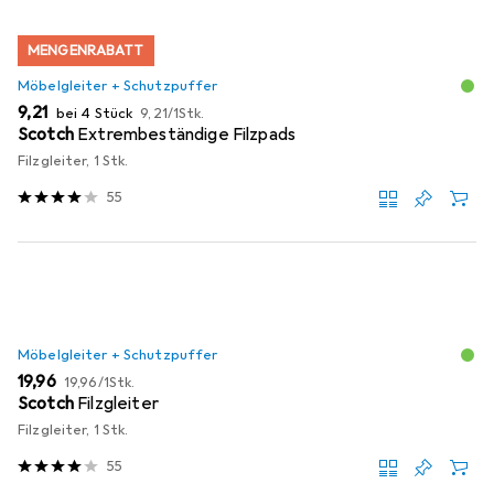
MENGENRABATT
Möbelgleiter + Schutzpuffer
EUR
EUR
9,21
bei 4 Stück
9,21
/
1Stk.
Scotch
Extrembeständige Filzpads
Filzgleiter, 1 Stk.
55
Möbelgleiter + Schutzpuffer
EUR
EUR
19,96
19,96
/
1Stk.
Scotch
Filzgleiter
Filzgleiter, 1 Stk.
55