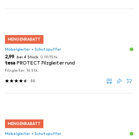
MENGENRABATT
Möbelgleiter + Schutzpuffer
EUR
EUR
2,99
bei 4 Stück
0,19
/
1Stk.
tesa
PROTECT Filzgleiter rund
Filzgleiter, 16 Stk.
88
MENGENRABATT
Möbelgleiter + Schutzpuffer