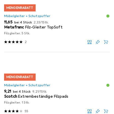
MENGENRABATT
Möbelgleiter + Schutzpuffer
EUR
EUR
11,65
bei 4 Stück
2,33
/
1Stk.
Metafranc
Filz-Gleiter TopSoft
Filzgleiter, 5 Stk.
2
MENGENRABATT
Möbelgleiter + Schutzpuffer
EUR
EUR
9,21
bei 4 Stück
9,21
/
1Stk.
Scotch
Extrembeständige Filzpads
Filzgleiter, 1 Stk.
55