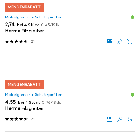
MENGENRABATT
Möbelgleiter + Schutzpuffer
EUR
EUR
2,74
bei 4 Stück
0,45
/
1Stk.
Herma
Filzgleiter
21
MENGENRABATT
Möbelgleiter + Schutzpuffer
EUR
EUR
4,55
bei 4 Stück
0,76
/
1Stk.
Herma
Filzgleiter
21