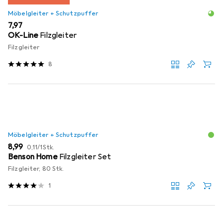
Möbelgleiter + Schutzpuffer
EUR
7,97
OK-Line
Filzgleiter
Filzgleiter
8
Möbelgleiter + Schutzpuffer
EUR
EUR
8,99
0,11
/
1Stk.
Benson Home
Filzgleiter Set
Filzgleiter, 80 Stk.
1