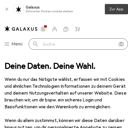
Galaxus
Zur App
Schneller finden und bestellen
Einstellungen
Kundenkonto
Vergleichslisten
Merklisten
Warenkorb
Navigation nach Kategorien
Menü
Suche
hreibtisch, Breite 1400 mm, Tiefe 800 / 1660 mm, weiss
Deine Daten. Deine Wahl.
Zubehör
Wenn du nur das Nötigste wählst, erfassen wir mit Cookies
EUR
676,66
Paperflow
2er-Teamschreibtisch,
und ähnlichen Technologien Informationen zu deinem Gerät
Breite 1400 mm, Tiefe 800 / 1660 mm,
und deinem Nutzungsverhalten auf unserer Website. Diese
weiss
brauchen wir, um dir bspw. ein sicheres Login und
Basisfunktionen wie den Warenkorb zu ermöglichen.
Zubehör für Paperflow 2er-
Wenn du allem zustimmst, können wir diese Daten darüber
hinaus nutzen, um dir personalisierte Angebote zu zeigen,