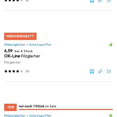
18
MENGENRABATT
Möbelgleiter + Schutzpuffer
EUR
6,59
bei 4 Stück
OK-Line
Filzgleiter
Filzgleiter
36
noch 1 Stück
nur noch 1 Stück
im Sale
im Sale
−10%
Möbelgleiter + Schutzpuffer