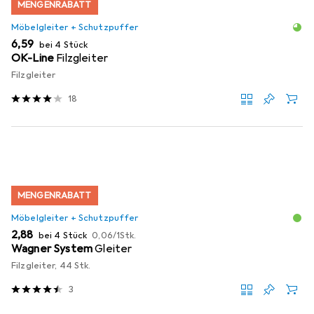
MENGENRABATT
Möbelgleiter + Schutzpuffer
EUR
6,59
bei 4 Stück
OK-Line
Filzgleiter
Filzgleiter
18
MENGENRABATT
Möbelgleiter + Schutzpuffer
EUR
EUR
2,88
bei 4 Stück
0,06
/
1Stk.
Wagner System
Gleiter
Filzgleiter, 44 Stk.
3