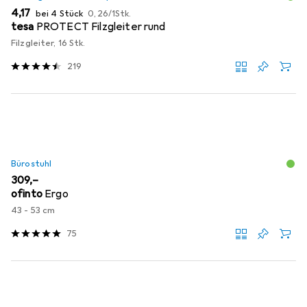
EUR
EUR
4,17
bei 4 Stück
0,26
/
1Stk.
tesa
PROTECT Filzgleiter rund
Filzgleiter, 16 Stk.
219
Bürostuhl
EUR
309,–
ofinto
Ergo
43 - 53 cm
75