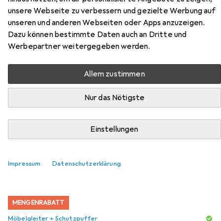
Teamschreibtisch, Breite 1400
unsere Webseite zu verbessern und gezielte Werbung auf
mm, Tiefe 800 / 1660 mm, weiss
unseren und anderen Webseiten oder Apps anzuzeigen.
Dazu können bestimmte Daten auch an Dritte und
Hier findest du passendes Zubehör zum Produkt
Werbepartner weitergegeben werden.
Paperflow 2er-Teamschreibtisch, Breite 1400 mm, Tiefe
800 / 1660 mm, weiss aus den Kategorien Möbelgleiter +
Allem zustimmen
Schutzpuffer und Bürostuhl.
Nur das Nötigste
Beliebt
Möbelgleiter + Schutzpuffer
Bürostuhl
Einstellungen
Relevanz
Produktliste
Impressum
Datenschutzerklärung
MENGENRABATT
Möbelgleiter + Schutzpuffer