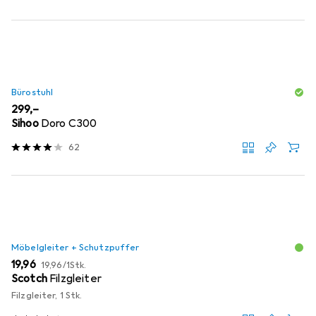
Bürostuhl
EUR
299,–
Sihoo
Doro C300
62
Möbelgleiter + Schutzpuffer
EUR
EUR
19,96
19,96
/
1Stk.
Scotch
Filzgleiter
Filzgleiter, 1 Stk.