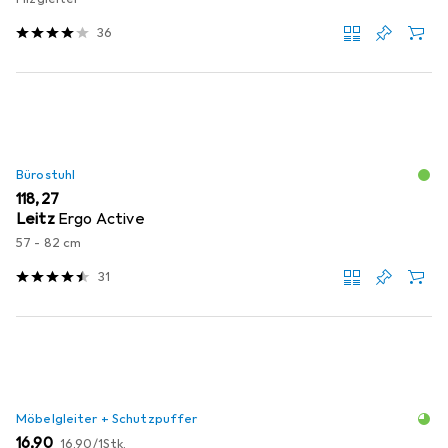
36
Bürostuhl
EUR
118,27
Leitz
Ergo Active
57 - 82 cm
31
Möbelgleiter + Schutzpuffer
EUR
EUR
16,90
16,90
/
1Stk.