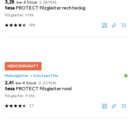
EUR
EUR
3,28
bei 4 Stück
3,28
/
1Stk.
tesa
PROTECT Filzgleiter rechteckig
Filzgleiter, 1 Stk.
199
MENGENRABATT
Möbelgleiter + Schutzpuffer
EUR
EUR
2,41
bei 4 Stück
0,27
/
1Stk.
tesa
PROTECT Filzgleiter rund
Filzgleiter, 9 Stk.
27