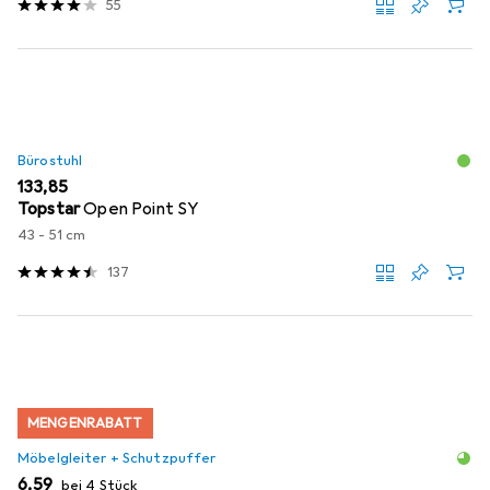
55
Bürostuhl
EUR
133,85
Topstar
Open Point SY
43 - 51 cm
137
MENGENRABATT
Möbelgleiter + Schutzpuffer
EUR
6,59
bei 4 Stück