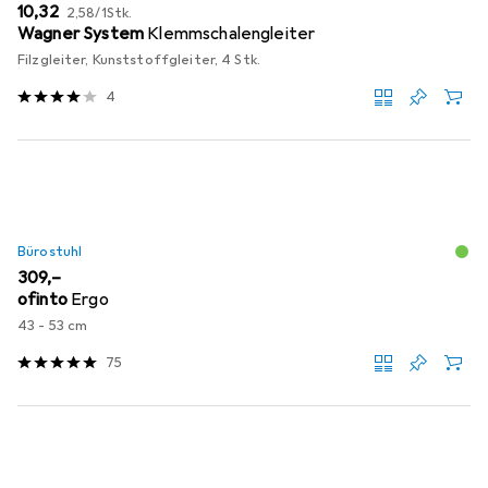
EUR
EUR
10,32
2,58
/
1Stk.
Wagner System
Klemmschalengleiter
Filzgleiter, Kunststoffgleiter, 4 Stk.
4
Bürostuhl
EUR
309,–
ofinto
Ergo
43 - 53 cm
75