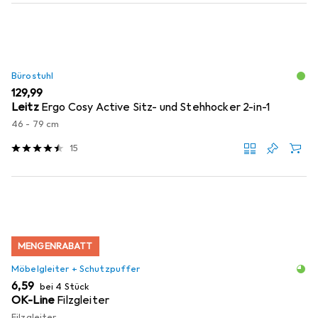
Bürostuhl
EUR
129,99
Leitz
Ergo Cosy Active Sitz- und Stehhocker 2-in-1
46 - 79 cm
15
MENGENRABATT
Möbelgleiter + Schutzpuffer
EUR
6,59
bei 4 Stück
OK-Line
Filzgleiter
Filzgleiter