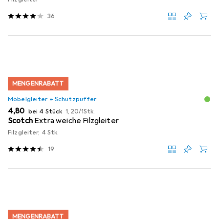
36
MENGENRABATT
Möbelgleiter + Schutzpuffer
EUR
EUR
4,80
bei 4 Stück
1,20
/
1Stk.
Scotch
Extra weiche Filzgleiter
Filzgleiter, 4 Stk.
19
MENGENRABATT