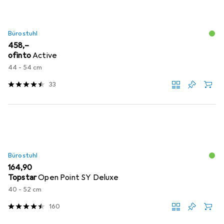
Bürostuhl
EUR
458,–
ofinto
Active
44 - 54 cm
33
Bürostuhl
EUR
164,90
Topstar
Open Point SY Deluxe
40 - 52 cm
160