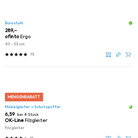
Bürostuhl
EUR
289,–
ofinto
Ergo
43 - 53 cm
75
MENGENRABATT
Möbelgleiter + Schutzpuffer
EUR
6,59
bei 4 Stück
OK-Line
Filzgleiter
Filzgleiter