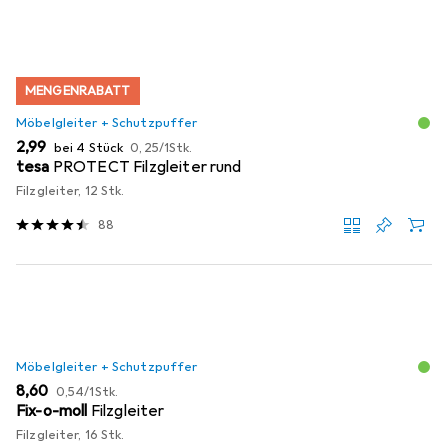
MENGENRABATT
Möbelgleiter + Schutzpuffer
EUR
EUR
2,99
bei 4 Stück
0,25
/
1Stk.
tesa
PROTECT Filzgleiter rund
Filzgleiter, 12 Stk.
88
Möbelgleiter + Schutzpuffer
EUR
EUR
8,60
0,54
/
1Stk.
Fix-o-moll
Filzgleiter
Filzgleiter, 16 Stk.