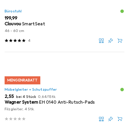
Bürostuhl
EUR
199,99
Clouvou
SmartSeat
46 - 60 cm
4
MENGENRABATT
Möbelgleiter + Schutzpuffer
EUR
EUR
2,55
bei 4 Stück
0,64
/
1Stk.
Wagner System
EH 0140 Anti-Rutsch-Pads
Filzgleiter, 4 Stk.