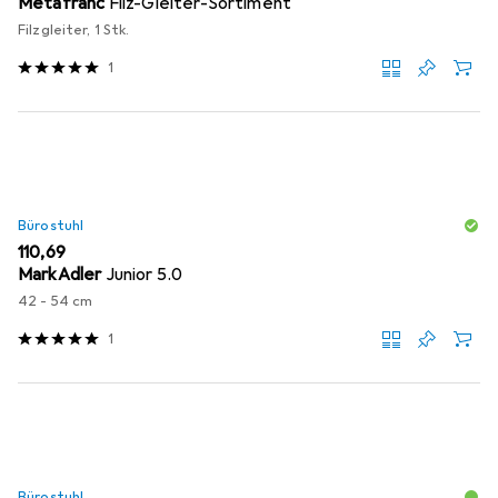
Metafranc
Filz-Gleiter-Sortiment
Filzgleiter, 1 Stk.
1
Bürostuhl
EUR
110,69
MarkAdler
Junior 5.0
42 - 54 cm
1
Bürostuhl