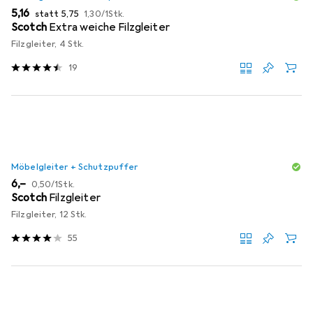
EUR
EUR
EUR
5,16
statt
5,75
1,30
/
1Stk.
Scotch
Extra weiche Filzgleiter
Filzgleiter, 4 Stk.
19
Möbelgleiter + Schutzpuffer
EUR
EUR
6,–
0,50
/
1Stk.
Scotch
Filzgleiter
Filzgleiter, 12 Stk.
55