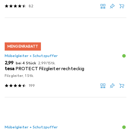
82
MENGENRABATT
Möbelgleiter + Schutzpuffer
EUR
EUR
2,99
bei 4 Stück
2,99
/
1Stk.
tesa
PROTECT Filzgleiter rechteckig
Filzgleiter, 1 Stk.
199
Möbelgleiter + Schutzpuffer