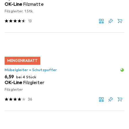
OK-Line
Filzmatte
Filzgleiter, 1 Stk.
13
MENGENRABATT
Möbelgleiter + Schutzpuffer
EUR
6,59
bei 4 Stück
OK-Line
Filzgleiter
Filzgleiter
36