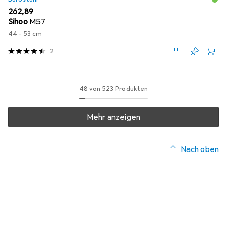
EUR
262,89
Sihoo
M57
44 - 53 cm
2
48 von 523 Produkten
Mehr anzeigen
Nach oben