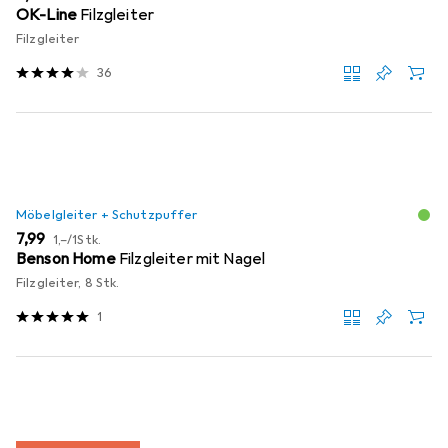
OK-Line
Filzgleiter
Filzgleiter
36
Möbelgleiter + Schutzpuffer
EUR
EUR
7,99
1,–
/
1Stk.
Benson Home
Filzgleiter mit Nagel
Filzgleiter, 8 Stk.
1