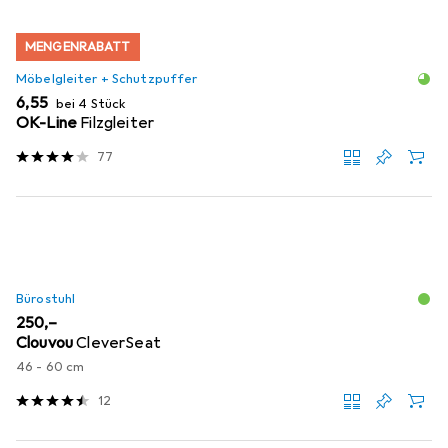
MENGENRABATT
Möbelgleiter + Schutzpuffer
EUR
6,55
bei 4 Stück
OK-Line
Filzgleiter
77
Bürostuhl
EUR
250,–
Clouvou
CleverSeat
46 - 60 cm
12