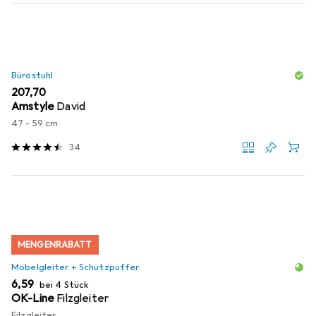
Bürostuhl
EUR
207,70
Amstyle
David
47 - 59 cm
34
MENGENRABATT
Möbelgleiter + Schutzpuffer
EUR
6,59
bei 4 Stück
OK-Line
Filzgleiter
Filzgleiter