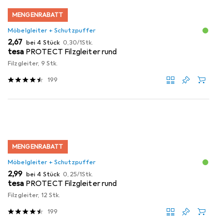
MENGENRABATT
Möbelgleiter + Schutzpuffer
EUR
EUR
2,67
bei 4 Stück
0,30
/
1Stk.
tesa
PROTECT Filzgleiter rund
Filzgleiter, 9 Stk.
199
MENGENRABATT
Möbelgleiter + Schutzpuffer
EUR
EUR
2,99
bei 4 Stück
0,25
/
1Stk.
tesa
PROTECT Filzgleiter rund
Filzgleiter, 12 Stk.
199