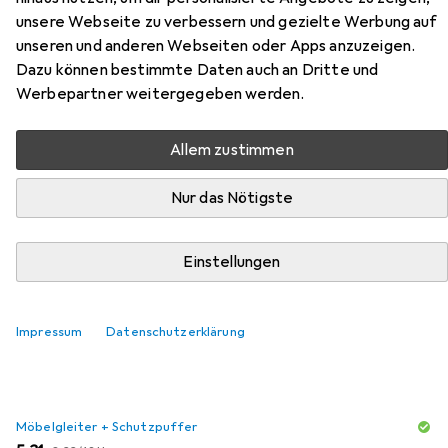
2800 mm, Tiefe 800 / 1660 mm,
unsere Webseite zu verbessern und gezielte Werbung auf
weiss / Buche
unseren und anderen Webseiten oder Apps anzuzeigen.
Dazu können bestimmte Daten auch an Dritte und
Werbepartner weitergegeben werden.
Hier findest du passendes Zubehör zum Produkt
Paperflow 4er-Teamschreibtisch, Breite 1400 / 2800
mm, Tiefe 800 / 1660 mm, weiss / Buche aus den
Allem zustimmen
Kategorien Möbelgleiter + Schutzpuffer und Bürostuhl.
Nur das Nötigste
Beliebt
Möbelgleiter + Schutzpuffer
Bürostuhl
Einstellungen
Relevanz
Impressum
Datenschutzerklärung
Produktliste
Möbelgleiter + Schutzpuffer
EUR