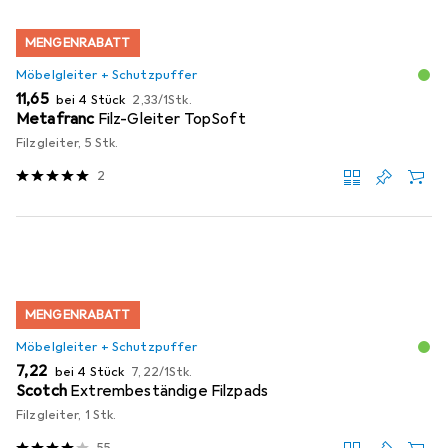
MENGENRABATT
Möbelgleiter + Schutzpuffer
EUR
EUR
11,65
bei 4 Stück
2,33
/
1Stk.
Metafranc
Filz-Gleiter TopSoft
Filzgleiter, 5 Stk.
2
MENGENRABATT
Möbelgleiter + Schutzpuffer
EUR
EUR
7,22
bei 4 Stück
7,22
/
1Stk.
Scotch
Extrembeständige Filzpads
Filzgleiter, 1 Stk.