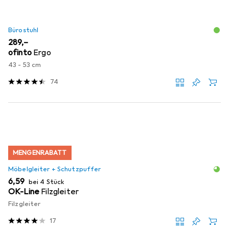
Bürostuhl
EUR
289,–
ofinto
Ergo
43 - 53 cm
74
MENGENRABATT
Möbelgleiter + Schutzpuffer
EUR
6,59
bei 4 Stück
OK-Line
Filzgleiter
Filzgleiter
17