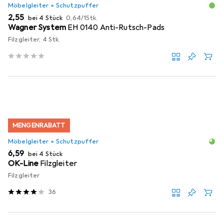
Möbelgleiter + Schutzpuffer
EUR
EUR
2,55
bei 4 Stück
0,64
/
1Stk.
Wagner System
EH 0140 Anti-Rutsch-Pads
Filzgleiter, 4 Stk.
MENGENRABATT
Möbelgleiter + Schutzpuffer
EUR
6,59
bei 4 Stück
OK-Line
Filzgleiter
Filzgleiter
36