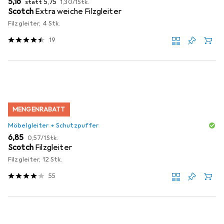
EUR
5,16
statt
5,75
1,30
/
1Stk.
Scotch
Extra weiche Filzgleiter
Filzgleiter, 4 Stk.
19
MENGENRABATT
Möbelgleiter + Schutzpuffer
EUR
EUR
6,85
0,57
/
1Stk.
Scotch
Filzgleiter
Filzgleiter, 12 Stk.
55