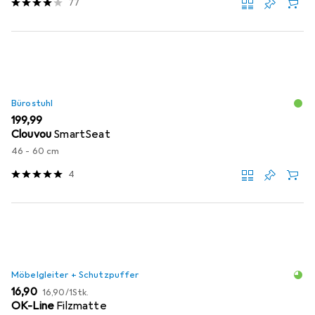
77
Bürostuhl
EUR
199,99
Clouvou
SmartSeat
46 - 60 cm
4
Möbelgleiter + Schutzpuffer
EUR
EUR
16,90
16,90
/
1Stk.
OK-Line
Filzmatte