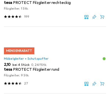
tesa
PROTECT Filzgleiter rechteckig
Filzgleiter, 1 Stk.
199
MENGENRABATT
Möbelgleiter + Schutzpuffer
EUR
EUR
2,10
bei 4 Stück
0,24
/
1Stk.
tesa
PROTECT Filzgleiter rund
Filzgleiter, 9 Stk.
27