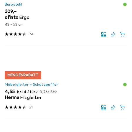
Bürostuhl
EUR
309,–
ofinto
Ergo
43 - 53 cm
74
MENGENRABATT
Möbelgleiter + Schutzpuffer
EUR
EUR
4,55
bei 4 Stück
0,76
/
1Stk.
Herma
Filzgleiter
21