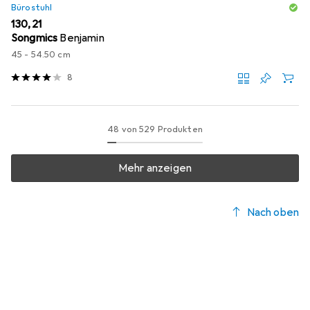
Bürostuhl
EUR
130,21
Songmics
Benjamin
45 - 54.50 cm
8
48 von 529 Produkten
Mehr anzeigen
Nach oben