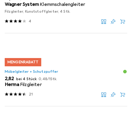
Wagner System
Klemmschalengleiter
Filzgleiter, Kunststoffgleiter, 4 Stk.
4
MENGENRABATT
Möbelgleiter + Schutzpuffer
EUR
EUR
2,82
bei 4 Stück
0,48
/
1Stk.
Herma
Filzgleiter
21