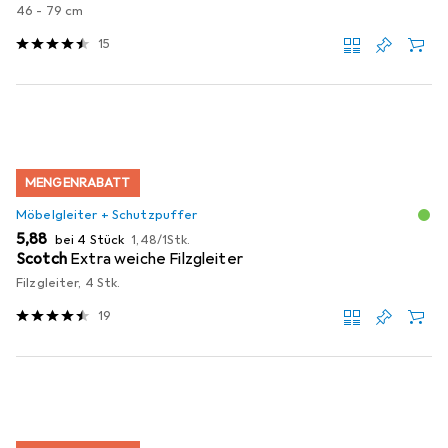
46 - 79 cm
15
MENGENRABATT
Möbelgleiter + Schutzpuffer
EUR
EUR
5,88
bei 4 Stück
1,48
/
1Stk.
Scotch
Extra weiche Filzgleiter
Filzgleiter, 4 Stk.
19