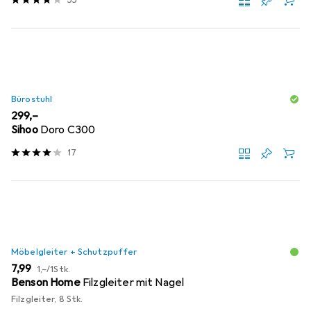
55
Bürostuhl
EUR
299,–
Sihoo
Doro C300
17
Möbelgleiter + Schutzpuffer
EUR
EUR
7,99
1,–
/
1Stk.
Benson Home
Filzgleiter mit Nagel
Filzgleiter, 8 Stk.