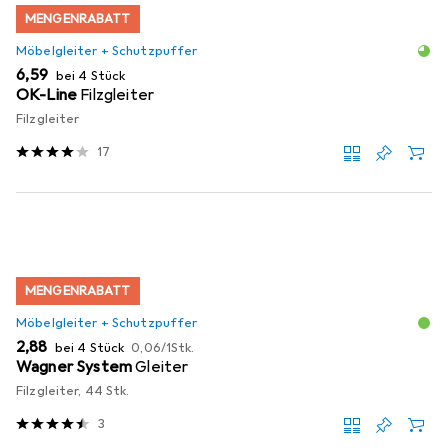
MENGENRABATT
Möbelgleiter + Schutzpuffer
EUR
6,59
bei 4 Stück
OK-Line
Filzgleiter
Filzgleiter
17
MENGENRABATT
Möbelgleiter + Schutzpuffer
EUR
EUR
2,88
bei 4 Stück
0,06
/
1Stk.
Wagner System
Gleiter
Filzgleiter, 44 Stk.
3