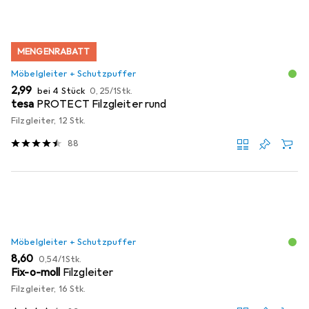
MENGENRABATT
Möbelgleiter + Schutzpuffer
EUR
EUR
2,99
bei 4 Stück
0,25
/
1Stk.
tesa
PROTECT Filzgleiter rund
Filzgleiter, 12 Stk.
88
Möbelgleiter + Schutzpuffer
EUR
EUR
8,60
0,54
/
1Stk.
Fix-o-moll
Filzgleiter
Filzgleiter, 16 Stk.