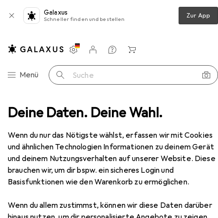
Galaxus
Zur App
Schneller finden und bestellen
Einstellungen
Kundenkonto
Vergleichslisten
Merklisten
Warenkorb
Navigation nach Kategorien
Menü
Suche
ite 1400 / 2800 mm, Tiefe 800 / 1660 mm, weiss / Buche
Deine Daten. Deine Wahl.
Zubehör
EUR
1136,89
Wenn du nur das Nötigste wählst, erfassen wir mit Cookies
Paperflow
4er-Teamschreibtisch,
und ähnlichen Technologien Informationen zu deinem Gerät
Breite 1400 / 2800 mm, Tiefe 800 /
und deinem Nutzungsverhalten auf unserer Website. Diese
1660 mm, weiss / Buche
brauchen wir, um dir bspw. ein sicheres Login und
Basisfunktionen wie den Warenkorb zu ermöglichen.
Zubehör für Paperflow 4er-
Teamschreibtisch, Breite 1400 /
Wenn du allem zustimmst, können wir diese Daten darüber
hinaus nutzen, um dir personalisierte Angebote zu zeigen,