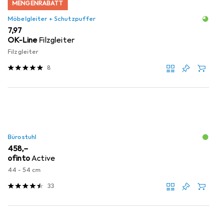
MENGENRABATT
Möbelgleiter + Schutzpuffer
EUR
7,97
OK-Line
Filzgleiter
Filzgleiter
8
Bürostuhl
EUR
458,–
ofinto
Active
44 - 54 cm
33