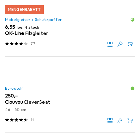
MENGENRABATT
Möbelgleiter + Schutzpuffer
EUR
6,55
bei 4 Stück
OK-Line
Filzgleiter
77
Bürostuhl
EUR
250,–
Clouvou
CleverSeat
46 - 60 cm
11