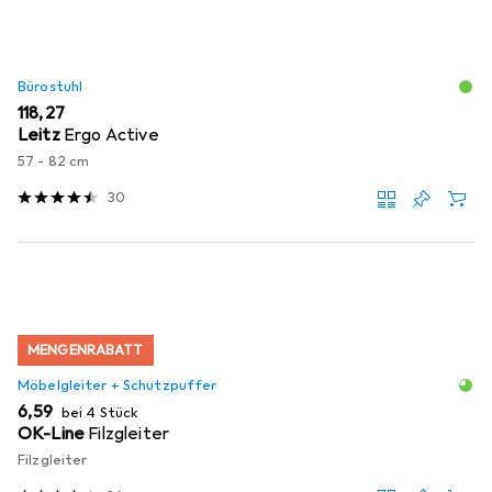
Bürostuhl
EUR
118,27
Leitz
Ergo Active
57 - 82 cm
30
MENGENRABATT
Möbelgleiter + Schutzpuffer
EUR
6,59
bei 4 Stück
OK-Line
Filzgleiter
Filzgleiter