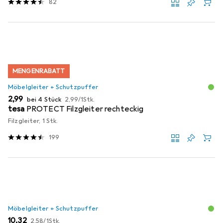
82
MENGENRABATT
Möbelgleiter + Schutzpuffer
EUR
EUR
2,99
bei 4 Stück
2,99
/
1Stk.
tesa
PROTECT Filzgleiter rechteckig
Filzgleiter, 1 Stk.
199
Möbelgleiter + Schutzpuffer
EUR
EUR
10,32
2,58
/
1Stk.