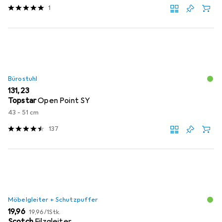
1
Bürostuhl
EUR
131,23
Topstar
Open Point SY
43 - 51 cm
137
Möbelgleiter + Schutzpuffer
EUR
EUR
19,96
19,96
/
1Stk.
Scotch
Filzgleiter