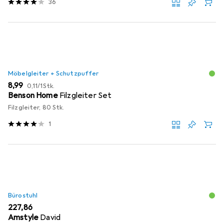
36
Möbelgleiter + Schutzpuffer
EUR
EUR
8,99
0,11
/
1Stk.
Benson Home
Filzgleiter Set
Filzgleiter, 80 Stk.
1
Bürostuhl
EUR
227,86
Amstyle
David