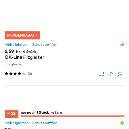
MENGENRABATT
Möbelgleiter + Schutzpuffer
EUR
6,59
bei 4 Stück
OK-Line
Filzgleiter
Filzgleiter
36
noch 1 Stück
nur noch 1 Stück
im Sale
im Sale
−10%
Möbelgleiter + Schutzpuffer
EUR
EUR