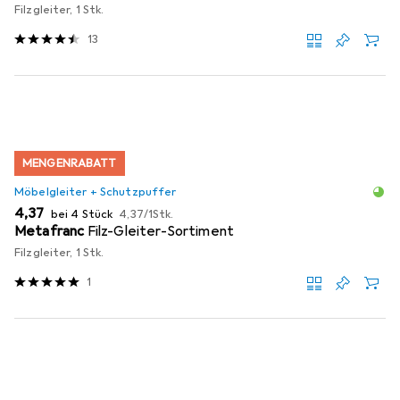
Filzgleiter, 1 Stk.
13
MENGENRABATT
Möbelgleiter + Schutzpuffer
EUR
EUR
4,37
bei 4 Stück
4,37
/
1Stk.
Metafranc
Filz-Gleiter-Sortiment
Filzgleiter, 1 Stk.
1