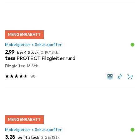
MENGENRABATT
Möbelgleiter + Schutzpuffer
EUR
EUR
2,99
bei 4 Stück
0,19
/
1Stk.
tesa
PROTECT Filzgleiter rund
Filzgleiter, 16 Stk.
88
MENGENRABATT
Möbelgleiter + Schutzpuffer
EUR
EUR
3,28
bei 4 Stück
3,28
/
1Stk.