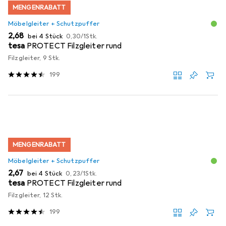
MENGENRABATT
Möbelgleiter + Schutzpuffer
EUR
EUR
2,68
bei 4 Stück
0,30
/
1Stk.
tesa
PROTECT Filzgleiter rund
Filzgleiter, 9 Stk.
199
MENGENRABATT
Möbelgleiter + Schutzpuffer
EUR
EUR
2,67
bei 4 Stück
0,23
/
1Stk.
tesa
PROTECT Filzgleiter rund
Filzgleiter, 12 Stk.
199