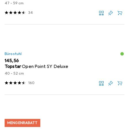
47 - 59 cm
34
Bürostuhl
EUR
145,56
Topstar
Open Point SY Deluxe
40 - 52 cm
160
MENGENRABATT