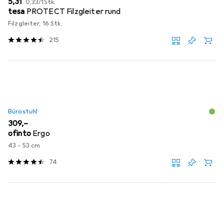
EUR
5,31
0,33
/
1Stk.
tesa
PROTECT Filzgleiter rund
Filzgleiter, 16 Stk.
215
Bürostuhl
EUR
309,–
ofinto
Ergo
43 - 53 cm
74