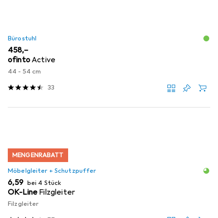
Bürostuhl
EUR
458,–
ofinto
Active
44 - 54 cm
33
MENGENRABATT
Möbelgleiter + Schutzpuffer
EUR
6,59
bei 4 Stück
OK-Line
Filzgleiter
Filzgleiter