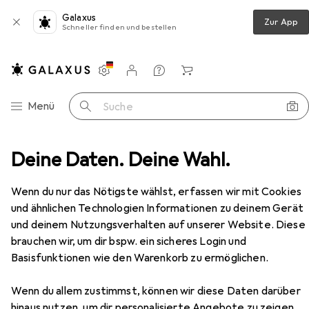
Galaxus
Zur App
Schneller finden und bestellen
Einstellungen
Kundenkonto
Vergleichslisten
Merklisten
Warenkorb
Navigation nach Kategorien
Menü
Suche
er
Deine Daten. Deine Wahl.
Couchtisch + Beistelltisch
Paperflow Coraline
Zubehör
Wenn du nur das Nötigste wählst, erfassen wir mit Cookies
und ähnlichen Technologien Informationen zu deinem Gerät
EUR
126,48
und deinem Nutzungsverhalten auf unserer Website. Diese
Paperflow
Coraline
brauchen wir, um dir bspw. ein sicheres Login und
40 x 57 cm
Basisfunktionen wie den Warenkorb zu ermöglichen.
Wenn du allem zustimmst, können wir diese Daten darüber
hinaus nutzen, um dir personalisierte Angebote zu zeigen,