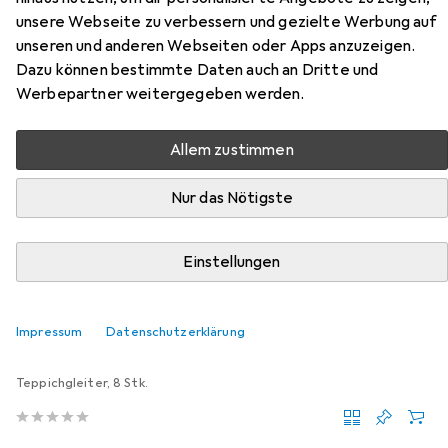
unsere Webseite zu verbessern und gezielte Werbung auf
unseren und anderen Webseiten oder Apps anzuzeigen.
Zubehör für Paperflow Coraline
Dazu können bestimmte Daten auch an Dritte und
Werbepartner weitergegeben werden.
Hier findest du passendes Zubehör zum Produkt
Paperflow Coraline aus der Kategorie Möbelgleiter +
Allem zustimmen
Schutzpuffer.
Relevanz
Nur das Nötigste
Produktliste
Einstellungen
Möbelgleiter + Schutzpuffer
Impressum
Datenschutzerklärung
EUR
EUR
9,41
1,18
/
1Stk.
Fix-o-moll
Teppich-Gleiter
Teppichgleiter, 8 Stk.