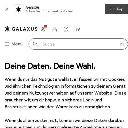
Galaxus
Zur App
Schneller finden und bestellen
Einstellungen
Kundenkonto
Vergleichslisten
Merklisten
Warenkorb
Navigation nach Kategorien
Menü
Suche
mmer
Deine Daten. Deine Wahl.
Couchtisch + Beistelltisch
Relaxdays Archer
Zubehör
Wenn du nur das Nötigste wählst, erfassen wir mit Cookies
EUR
65,08
und ähnlichen Technologien Informationen zu deinem Gerät
Relaxdays
Archer
und deinem Nutzungsverhalten auf unserer Website. Diese
50 x 90 x 50 cm
brauchen wir, um dir bspw. ein sicheres Login und
Basisfunktionen wie den Warenkorb zu ermöglichen.
Wenn du allem zustimmst, können wir diese Daten darüber
Zubehör für Relaxdays Archer
hinaus nutzen, um dir personalisierte Angebote zu zeigen,