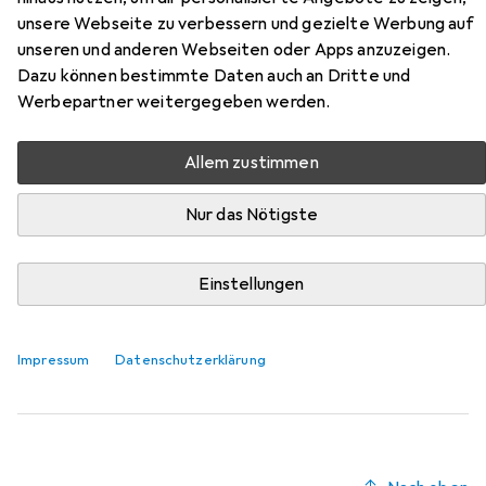
unsere Webseite zu verbessern und gezielte Werbung auf
Hier findest du passendes Zubehör zum Produkt
unseren und anderen Webseiten oder Apps anzuzeigen.
Relaxdays Archer aus der Kategorie Möbelgleiter +
Dazu können bestimmte Daten auch an Dritte und
Schutzpuffer.
Werbepartner weitergegeben werden.
Relevanz
Allem zustimmen
Produktliste
Nur das Nötigste
Möbelgleiter + Schutzpuffer
Einstellungen
EUR
EUR
9,41
1,18
/
1Stk.
Fix-o-moll
Teppich-Gleiter
Teppichgleiter, 8 Stk.
Impressum
Datenschutzerklärung