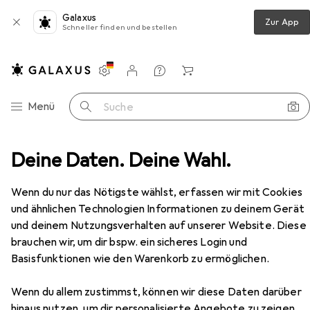
Galaxus
Zur App
Schneller finden und bestellen
Einstellungen
Kundenkonto
Vergleichslisten
Merklisten
Warenkorb
Navigation nach Kategorien
Menü
Suche
r
Deine Daten. Deine Wahl.
Couchtisch + Beistelltisch
Relaxdays Couchtisch
Zubehör
Wenn du nur das Nötigste wählst, erfassen wir mit Cookies
EUR
117,15
und ähnlichen Technologien Informationen zu deinem Gerät
Relaxdays
Couchtisch
und deinem Nutzungsverhalten auf unserer Website. Diese
43.50 x 77 x 50 cm
brauchen wir, um dir bspw. ein sicheres Login und
Basisfunktionen wie den Warenkorb zu ermöglichen.
Wenn du allem zustimmst, können wir diese Daten darüber
hinaus nutzen, um dir personalisierte Angebote zu zeigen,