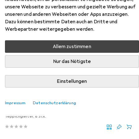
Zubehör für Relaxdays
unsere Webseite zu verbessern und gezielte Werbung auf
Couchtisch
unseren und anderen Webseiten oder Apps anzuzeigen.
Dazu können bestimmte Daten auch an Dritte und
Werbepartner weitergegeben werden.
Hier findest du passendes Zubehör zum Produkt
Relaxdays Couchtisch aus der Kategorie Möbelgleiter +
Schutzpuffer.
Allem zustimmen
Relevanz
Nur das Nötigste
Produktliste
Einstellungen
Möbelgleiter + Schutzpuffer
EUR
EUR
9,41
1,18
/
1Stk.
Impressum
Datenschutzerklärung
Fix-o-moll
Teppich-Gleiter
Teppichgleiter, 8 Stk.