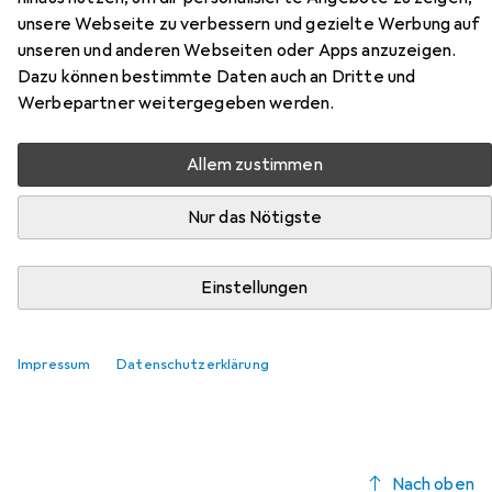
Hier findest du passendes Zubehör zum Produkt
unsere Webseite zu verbessern und gezielte Werbung auf
Relaxdays Dante aus der Kategorie Möbelgleiter +
unseren und anderen Webseiten oder Apps anzuzeigen.
Schutzpuffer.
Dazu können bestimmte Daten auch an Dritte und
Werbepartner weitergegeben werden.
Relevanz
Produktliste
Allem zustimmen
Nur das Nötigste
Möbelgleiter + Schutzpuffer
EUR
EUR
9,41
1,18
/
1Stk.
Einstellungen
Fix-o-moll
Teppich-Gleiter
Teppichgleiter, 8 Stk.
Impressum
Datenschutzerklärung
Nach oben