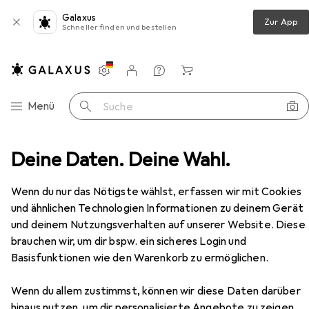
Galaxus
Zur App
Schneller finden und bestellen
Einstellungen
Kundenkonto
Vergleichslisten
Merklisten
Warenkorb
Navigation nach Kategorien
Menü
Suche
mmer
Deine Daten. Deine Wahl.
Couchtisch + Beistelltisch
Relaxdays Dante
Zubehör
Wenn du nur das Nötigste wählst, erfassen wir mit Cookies
EUR
106,59
Relaxdays
Dante
und ähnlichen Technologien Informationen zu deinem Gerät
60 x 110 x 45 cm
und deinem Nutzungsverhalten auf unserer Website. Diese
brauchen wir, um dir bspw. ein sicheres Login und
Basisfunktionen wie den Warenkorb zu ermöglichen.
Zubehör für Relaxdays Dante
Wenn du allem zustimmst, können wir diese Daten darüber
hinaus nutzen, um dir personalisierte Angebote zu zeigen,