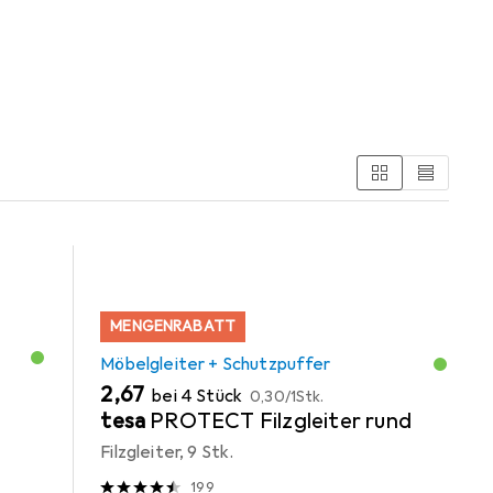
egorien Möbelgleiter + Schutzpuffer und Bürostuhl.
MENGENRABATT
Möbelgleiter + Schutzpuffer
EUR
EUR
2,67
bei 4 Stück
0,30
/
1Stk.
tesa
PROTECT Filzgleiter rund
Filzgleiter, 9 Stk.
199