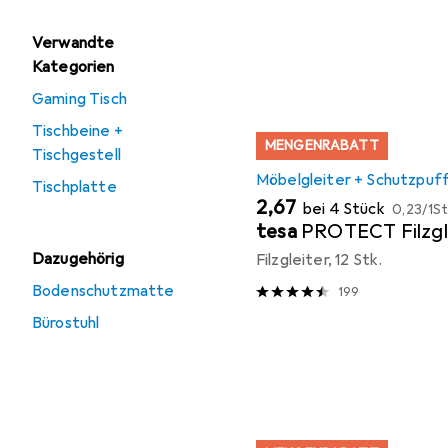
Verwandte
Kategorien
Gaming Tisch
Tischbeine +
MENGENRABATT
Tischgestell
Möbelgleiter + Schutzpuf
Tischplatte
EUR
EUR
2,67
bei 4 Stück
0,23
/
1St
tesa
PROTECT Filzgl
Dazugehörig
Filzgleiter, 12 Stk.
Bodenschutzmatte
199
Bürostuhl