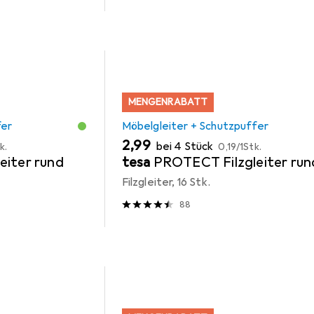
MENGENRABATT
fer
Möbelgleiter + Schutzpuffer
EUR
EUR
2,99
bei 4 Stück
k.
0,19
/
1Stk.
eiter rund
tesa
PROTECT Filzgleiter run
Filzgleiter, 16 Stk.
88