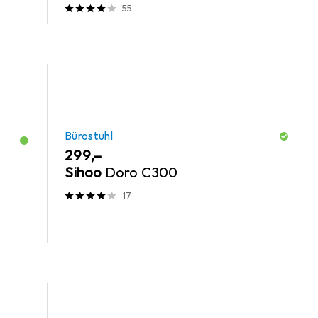
55
Bürostuhl
EUR
299,–
Sihoo
Doro C300
17