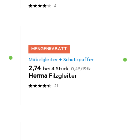
4
MENGENRABATT
Möbelgleiter + Schutzpuffer
EUR
EUR
2,74
bei 4 Stück
0,45
/
1Stk.
Herma
Filzgleiter
21