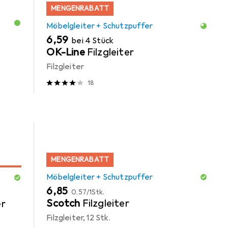
MENGENRABATT
Möbelgleiter + Schutzpuffer
EUR
6,59
bei 4 Stück
OK-Line
Filzgleiter
Filzgleiter
18
MENGENRABATT
Möbelgleiter + Schutzpuffer
EUR
EUR
6,85
0,57
/
1Stk.
Scotch
Filzgleiter
er
Filzgleiter, 12 Stk.