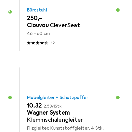
Bürostuhl
EUR
250,–
Clouvou
CleverSeat
46 - 60 cm
12
Möbelgleiter + Schutzpuffer
EUR
EUR
10,32
2,58
/
1Stk.
Wagner System
Klemmschalengleiter
Filzgleiter, Kunststoffgleiter, 4 Stk.