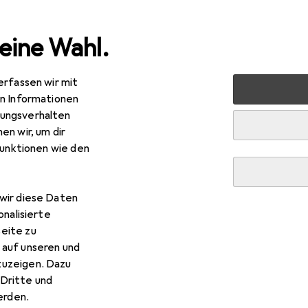
eine Wahl.
erfassen wir mit
nen
Möbel
Arbeitszimmer
Schreibtisch
Roline P
en Informationen
ungsverhalten
en wir, um dir
funktionen wie den
R
,15
ine
PC-Steh-Arbeitsplatz
x 70.50 x 81 cm
wir diese Daten
onalisierte
eite zu
 auf unseren und
zuzeigen. Dazu
Dritte und
 Roline PC-Steh-Arbeitsplat
rden.