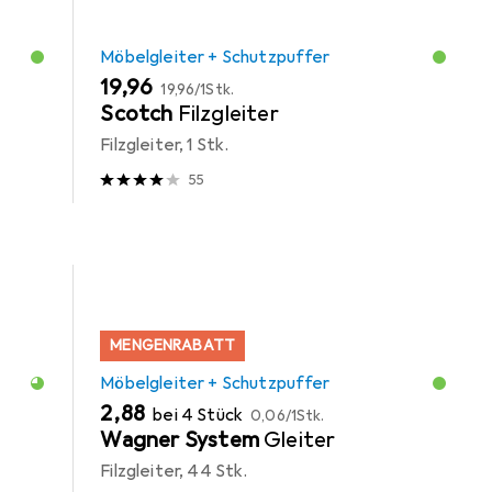
Möbelgleiter + Schutzpuffer
EUR
EUR
19,96
19,96
/
1Stk.
Scotch
Filzgleiter
Filzgleiter, 1 Stk.
55
MENGENRABATT
Möbelgleiter + Schutzpuffer
EUR
EUR
2,88
bei 4 Stück
0,06
/
1Stk.
Wagner System
Gleiter
Filzgleiter, 44 Stk.