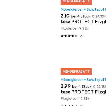
MENGENRABATT
Möbelgleiter + Schutzpuf
EUR
EUR
2,10
bei 4 Stück
0,24
/
1St
tesa
PROTECT Filzgl
Filzgleiter, 9 Stk.
27
MENGENRABATT
Möbelgleiter + Schutzpuf
EUR
EUR
2,99
bei 4 Stück
0,25
/
1St
tesa
PROTECT Filzgl
Filzgleiter, 12 Stk.