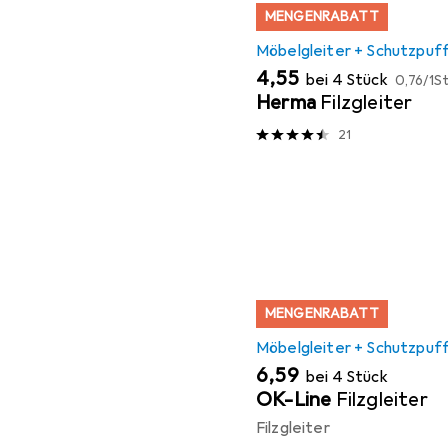
MENGENRABATT
Möbelgleiter + Schutzpuf
EUR
EUR
4,55
bei 4 Stück
0,76
/
1St
Herma
Filzgleiter
21
MENGENRABATT
Möbelgleiter + Schutzpuf
EUR
6,59
bei 4 Stück
OK-Line
Filzgleiter
Filzgleiter