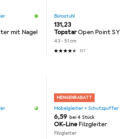
fer
Bürostuhl
EUR
131,23
iter mit Nagel
Topstar
Open Point SY
43 - 51 cm
137
MENGENRABATT
fer
Möbelgleiter + Schutzpuffer
EUR
6,59
bei 4 Stück
OK-Line
Filzgleiter
Filzgleiter