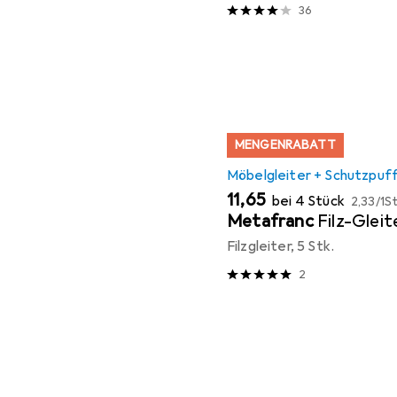
36
MENGENRABATT
Möbelgleiter + Schutzpuf
EUR
EUR
11,65
bei 4 Stück
2,33
/
1St
Metafranc
Filz-Glei
Filzgleiter, 5 Stk.
2