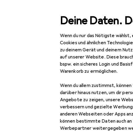
Suche
Deine Daten. D
Wenn du nur das Nötigste wählst, 
Navigation nach Kategorien
Gesamtsortiment
Woh
Gesamtsortiment
Cookies und ähnlichen Technologi
zu deinem Gerät und deinem Nutz
Wohnen
auf unserer Website. Diese brauch
bspw. ein sicheres Login und Basis
Möbel
EU
139
Warenkorb zu ermöglichen.
Rol
Arbeitszimmer
70 
Wenn du allem zustimmst, können 
Aktenschrank
darüber hinaus nutzen, um dir pers
Angebote zu zeigen, unsere Webs
Bodenschutzmatte
verbessern und gezielte Werbung
anderen Webseiten oder Apps an
Bürostuhl
können bestimmte Daten auch an 
Zubehör für
Gymnastikball
Werbepartner weitergegeben we