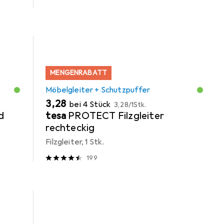
MENGENRABATT
Möbelgleiter + Schutzpuffer
EUR
EUR
3,28
bei 4 Stück
3,28
/
1Stk.
d
tesa
PROTECT Filzgleiter
rechteckig
Filzgleiter, 1 Stk.
199