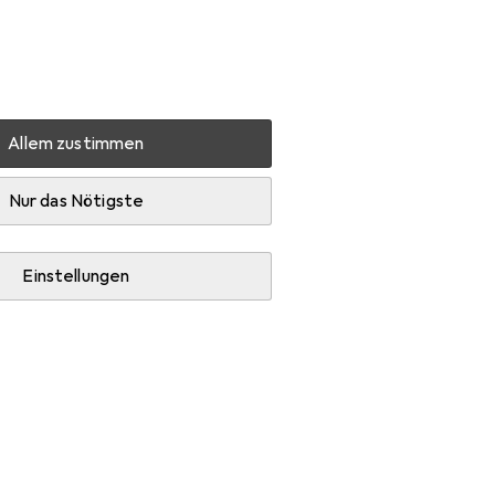
Einstellungen
Kundenkonto
Vergleichslisten
Merklisten
Warenkorb
Anmelden
Allem zustimmen
C-Steh-Arbeitsplatz
Zubehör
Nur das Nötigste
Einstellungen
z