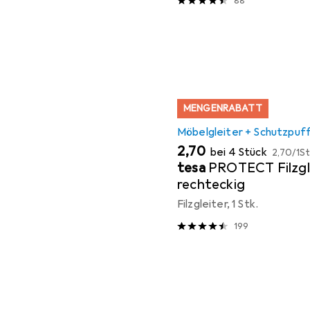
88
MENGENRABATT
Möbelgleiter + Schutzpuf
EUR
EUR
2,70
bei 4 Stück
2,70
/
1St
tesa
PROTECT Filzgl
rechteckig
Filzgleiter, 1 Stk.
199