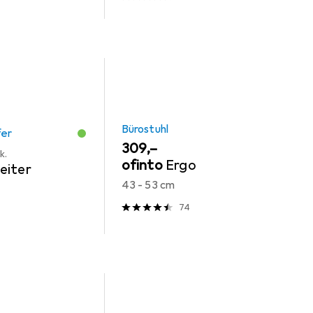
Bürostuhl
fer
EUR
309,–
k.
ofinto
Ergo
eiter
43 - 53 cm
74