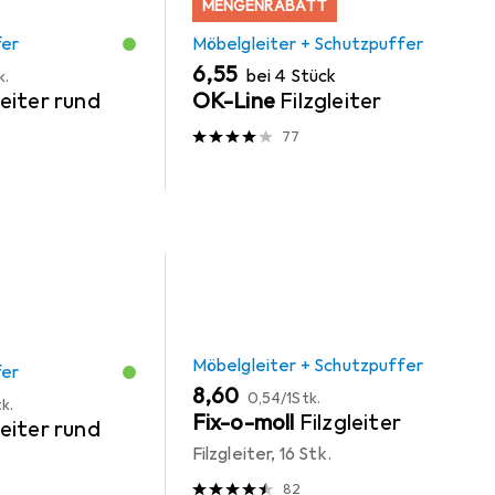
MENGENRABATT
fer
Möbelgleiter + Schutzpuffer
EUR
6,55
bei 4 Stück
k.
eiter rund
OK-Line
Filzgleiter
77
Möbelgleiter + Schutzpuffer
fer
EUR
EUR
8,60
0,54
/
1Stk.
k.
Fix-o-moll
Filzgleiter
eiter rund
Filzgleiter, 16 Stk.
82