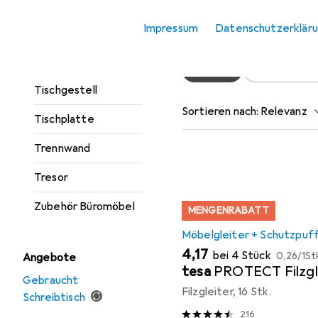
Rollcontainer
Hier findest du passendes
Impressum
Datenschutzerklär
Schreibtisch
Beliebt
Möbelgleite
Tischbeine +
Tischgestell
Sortieren nach
:
Relevanz
Tischplatte
Produktliste
Trennwand
Tresor
Zubehör Büromöbel
MENGENRABATT
Möbelgleiter + Schutzpuf
EUR
EUR
4,17
bei 4 Stück
0,26
/
1St
Angebote
tesa
PROTECT Filzgl
Gebraucht
Filzgleiter, 16 Stk.
Schreibtisch
216