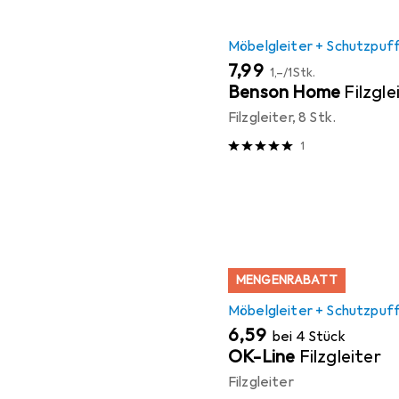
Möbelgleiter + Schutzpuf
EUR
EUR
7,99
1,–
/
1Stk.
Benson Home
Filzgle
Filzgleiter, 8 Stk.
1
MENGENRABATT
Möbelgleiter + Schutzpuf
EUR
6,59
bei 4 Stück
OK-Line
Filzgleiter
Filzgleiter