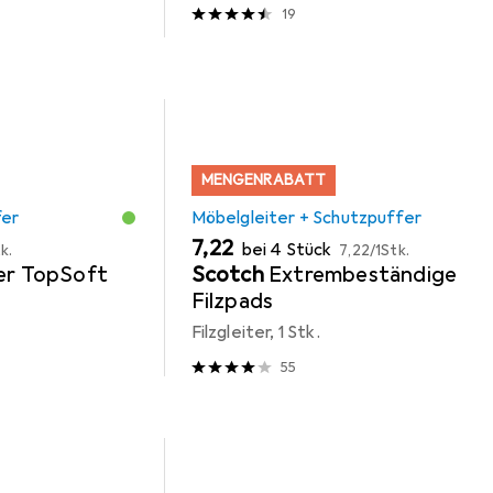
19
MENGENRABATT
fer
Möbelgleiter + Schutzpuffer
EUR
EUR
7,22
bei 4 Stück
k.
7,22
/
1Stk.
ter TopSoft
Scotch
Extrembeständige
Filzpads
Filzgleiter, 1 Stk.
55