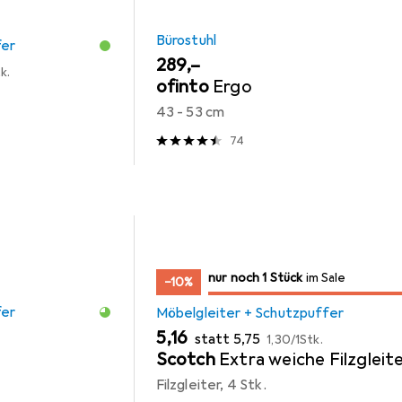
Bürostuhl
fer
EUR
289,–
k.
ofinto
Ergo
43 - 53 cm
74
noch 1 Stück
nur noch 1 Stück
im Sale
im Sale
−10%
fer
Möbelgleiter + Schutzpuffer
EUR
EUR
EUR
5,16
statt
5,75
1,30
/
1Stk.
Scotch
Extra weiche Filzgleit
Filzgleiter, 4 Stk.