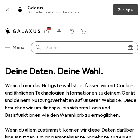
Galaxus
Zur App
Schneller finden und bestellen
Einstellungen
Kundenkonto
Vergleichslisten
Merklisten
Warenkorb
Navigation nach Kategorien
Menü
Suche
mmer
Deine Daten. Deine Wahl.
Couchtisch + Beistelltisch
Skye Decor Luxe
Zubehör
EUR
120,48
Wenn du nur das Nötigste wählst, erfassen wir mit Cookies
Skye Decor
Luxe
und ähnlichen Technologien Informationen zu deinem Gerät
60 x 90 x 40 cm
und deinem Nutzungsverhalten auf unserer Website. Diese
brauchen wir, um dir bspw. ein sicheres Login und
Basisfunktionen wie den Warenkorb zu ermöglichen.
Zubehör für Skye Decor Luxe
Wenn du allem zustimmst, können wir diese Daten darüber
hinaus nutzen, um dir personalisierte Angebote zu zeigen,