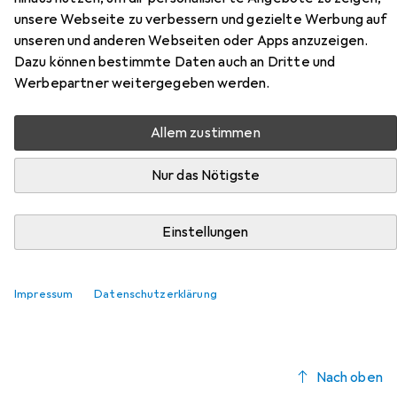
Hier findest du passendes Zubehör zum Produkt Skye
unsere Webseite zu verbessern und gezielte Werbung auf
Decor Luxe aus der Kategorie Möbelgleiter +
unseren und anderen Webseiten oder Apps anzuzeigen.
Schutzpuffer.
Dazu können bestimmte Daten auch an Dritte und
Relevanz
Werbepartner weitergegeben werden.
Produktliste
Allem zustimmen
Nur das Nötigste
Möbelgleiter + Schutzpuffer
EUR
EUR
9,41
1,18
/
1Stk.
Fix-o-moll
Teppich-Gleiter
Einstellungen
Teppichgleiter, 8 Stk.
Impressum
Datenschutzerklärung
Nach oben