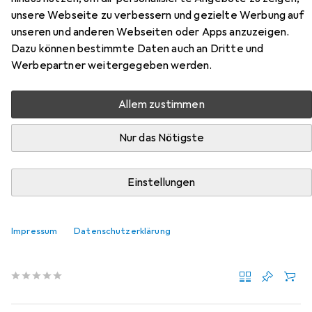
unsere Webseite zu verbessern und gezielte Werbung auf
Zubehör für Skye Decor Onyx
unseren und anderen Webseiten oder Apps anzuzeigen.
Dazu können bestimmte Daten auch an Dritte und
Hier findest du passendes Zubehör zum Produkt Skye
Werbepartner weitergegeben werden.
Decor Onyx aus der Kategorie Möbelgleiter +
Schutzpuffer.
Allem zustimmen
Relevanz
Nur das Nötigste
Produktliste
Einstellungen
Möbelgleiter + Schutzpuffer
EUR
EUR
9,41
1,18
/
1Stk.
Impressum
Datenschutzerklärung
Fix-o-moll
Teppich-Gleiter
Teppichgleiter, 8 Stk.