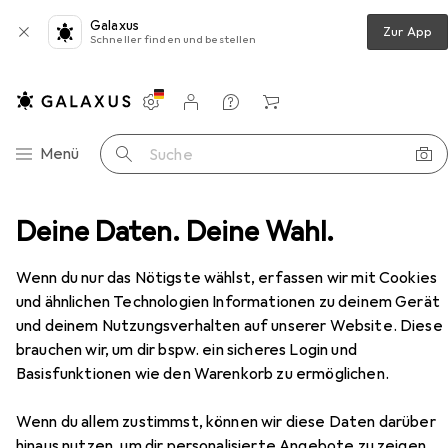
Galaxus
Zur App
Schneller finden und bestellen
Einstellungen
Kundenkonto
Vergleichslisten
Merklisten
Warenkorb
Navigation nach Kategorien
Menü
Suche
mmer
Deine Daten. Deine Wahl.
Couchtisch + Beistelltisch
Skye Decor Onyx
Zubehör
Wenn du nur das Nötigste wählst, erfassen wir mit Cookies
und ähnlichen Technologien Informationen zu deinem Gerät
EUR
93,90
und deinem Nutzungsverhalten auf unserer Website. Diese
Skye Decor
Onyx
brauchen wir, um dir bspw. ein sicheres Login und
40 x 50 cm
Basisfunktionen wie den Warenkorb zu ermöglichen.
Wenn du allem zustimmst, können wir diese Daten darüber
hinaus nutzen, um dir personalisierte Angebote zu zeigen,