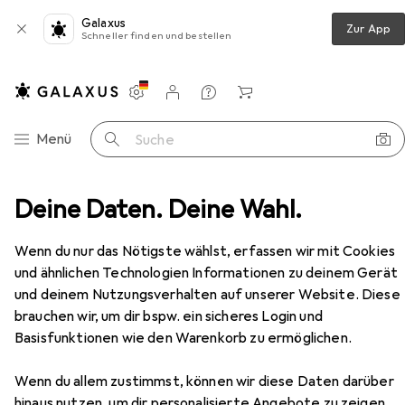
Galaxus
Zur App
Schneller finden und bestellen
Einstellungen
Kundenkonto
Vergleichslisten
Merklisten
Warenkorb
Navigation nach Kategorien
Menü
Suche
r
Deine Daten. Deine Wahl.
Couchtisch + Beistelltisch
Skye Decor Treasure
Zubehör
Wenn du nur das Nötigste wählst, erfassen wir mit Cookies
EUR
184,37
Skye Decor
Treasure
und ähnlichen Technologien Informationen zu deinem Gerät
65 x 105 x 40 cm
und deinem Nutzungsverhalten auf unserer Website. Diese
brauchen wir, um dir bspw. ein sicheres Login und
Basisfunktionen wie den Warenkorb zu ermöglichen.
Zubehör für Skye Decor Treasure
Wenn du allem zustimmst, können wir diese Daten darüber
hinaus nutzen, um dir personalisierte Angebote zu zeigen,