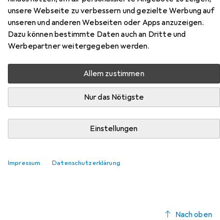
Hier findest du passendes Zubehör zum Produkt Skye
unsere Webseite zu verbessern und gezielte Werbung auf
Decor Treasure aus der Kategorie Möbelgleiter +
unseren und anderen Webseiten oder Apps anzuzeigen.
Schutzpuffer.
Dazu können bestimmte Daten auch an Dritte und
Werbepartner weitergegeben werden.
Relevanz
Produktliste
Allem zustimmen
Nur das Nötigste
Möbelgleiter + Schutzpuffer
EUR
EUR
9,41
1,18
/
1Stk.
Einstellungen
Fix-o-moll
Teppich-Gleiter
Teppichgleiter, 8 Stk.
Impressum
Datenschutzerklärung
Nach oben