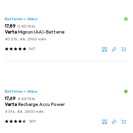
Batterien + Akkus
EUR
EUR
17,89
0,45
/
1Stk.
Varta
Mignon (AA)-Batterie
40 Stk., AA, 2960 mAh
567
Batterien + Akkus
EUR
EUR
17,69
4,43
/
1Stk.
Varta
Recharge Accu Power
4 Stk., AA, 2600 mAh
1611