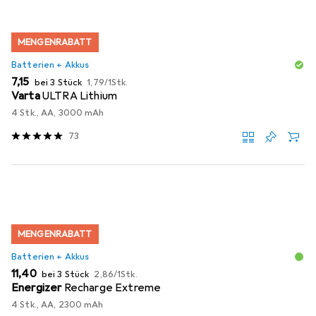
MENGENRABATT
Batterien + Akkus
EUR
EUR
7,15
bei 3 Stück
1,79
/
1Stk.
Varta
ULTRA Lithium
4 Stk., AA, 3000 mAh
73
MENGENRABATT
Batterien + Akkus
EUR
EUR
11,40
bei 3 Stück
2,86
/
1Stk.
Energizer
Recharge Extreme
4 Stk., AA, 2300 mAh