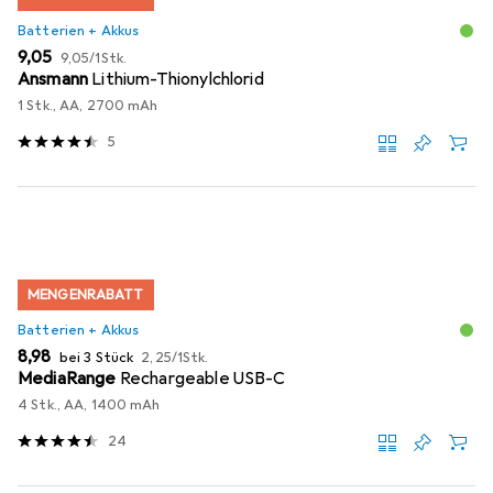
Batterien + Akkus
EUR
EUR
9,05
9,05
/
1Stk.
Ansmann
Lithium-Thionylchlorid
1 Stk., AA, 2700 mAh
5
MENGENRABATT
Batterien + Akkus
EUR
EUR
8,98
bei 3 Stück
2,25
/
1Stk.
MediaRange
Rechargeable USB-C
4 Stk., AA, 1400 mAh
24