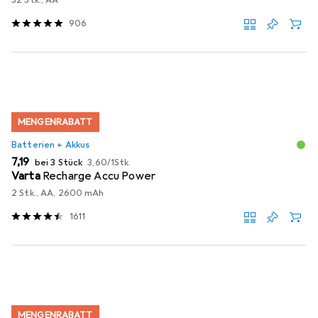
906
MENGENRABATT
Batterien + Akkus
EUR
EUR
7,19
bei 3 Stück
3,60
/
1Stk.
Varta
Recharge Accu Power
2 Stk., AA, 2600 mAh
1611
MENGENRABATT