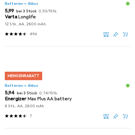
Batterien + Akkus
EUR
EUR
5,99
bei 3 Stück
0,50
/
1Stk.
Varta
Longlife
12 Stk., AA, 2800 mAh
496
MENGENRABATT
Batterien + Akkus
EUR
EUR
5,94
bei 3 Stück
0,74
/
1Stk.
Energizer
Max Plus AA battery
8 Stk., AA, 2800 mAh
7