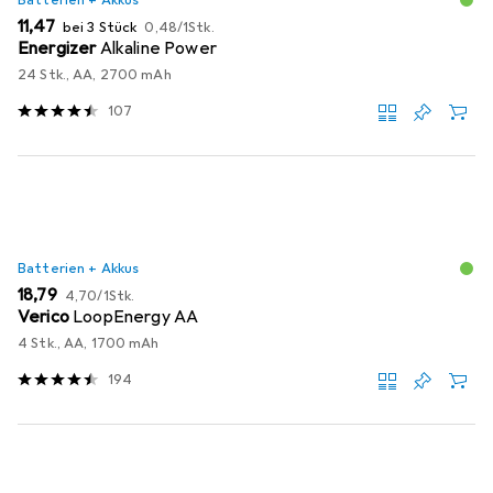
EUR
EUR
11,47
bei 3 Stück
0,48
/
1Stk.
Energizer
Alkaline Power
24 Stk., AA, 2700 mAh
107
Batterien + Akkus
EUR
EUR
18,79
4,70
/
1Stk.
Verico
LoopEnergy AA
4 Stk., AA, 1700 mAh
194