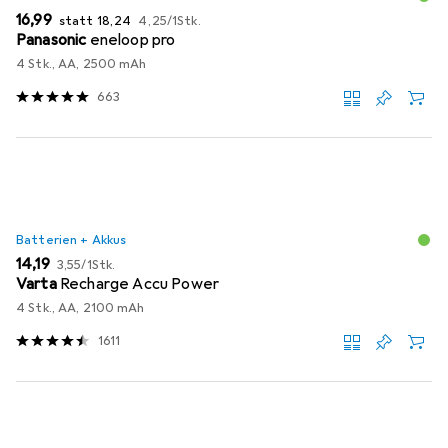
EUR
EUR
EUR
16,99
statt
18,24
4,25
/
1Stk.
Panasonic
eneloop pro
4 Stk., AA, 2500 mAh
663
Batterien + Akkus
EUR
EUR
14,19
3,55
/
1Stk.
Varta
Recharge Accu Power
4 Stk., AA, 2100 mAh
1611