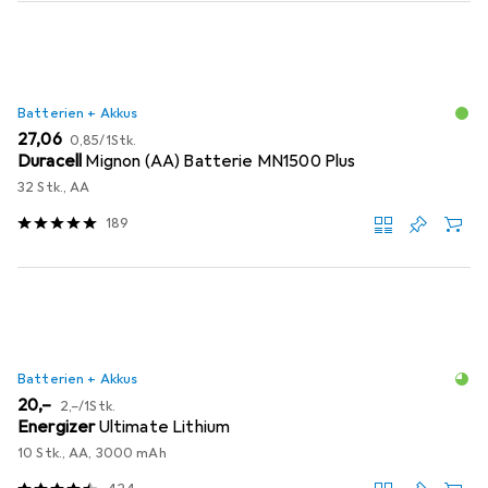
Batterien + Akkus
EUR
EUR
27,06
0,85
/
1Stk.
Duracell
Mignon (AA) Batterie MN1500 Plus
32 Stk., AA
189
Batterien + Akkus
EUR
EUR
20,–
2,–
/
1Stk.
Energizer
Ultimate Lithium
10 Stk., AA, 3000 mAh