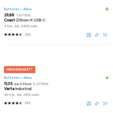
Batterien + Akkus
EUR
EUR
29,88
7,47
/
1Stk.
Coast
Zithion-X USB-C
4 Stk., AA, 2400 mAh
236
MENGENRABATT
Batterien + Akkus
EUR
EUR
11,05
bei 3 Stück
0,27
/
1Stk.
Varta
Industrial
40 Stk., AA, 2950 mAh
395