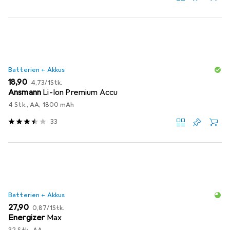
Batterien + Akkus
EUR
EUR
18,90
4,73
/
1Stk.
Ansmann
Li-Ion Premium Accu
4 Stk., AA, 1800 mAh
33
Batterien + Akkus
EUR
EUR
27,90
0,87
/
1Stk.
Energizer
Max
32 Stk., AA