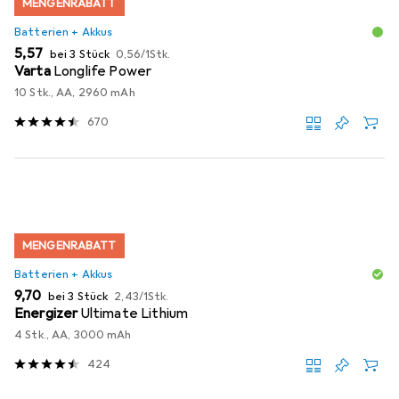
MENGENRABATT
Batterien + Akkus
EUR
EUR
5,57
bei 3 Stück
0,56
/
1Stk.
Varta
Longlife Power
10 Stk., AA, 2960 mAh
670
MENGENRABATT
Batterien + Akkus
EUR
EUR
9,70
bei 3 Stück
2,43
/
1Stk.
Energizer
Ultimate Lithium
4 Stk., AA, 3000 mAh
424