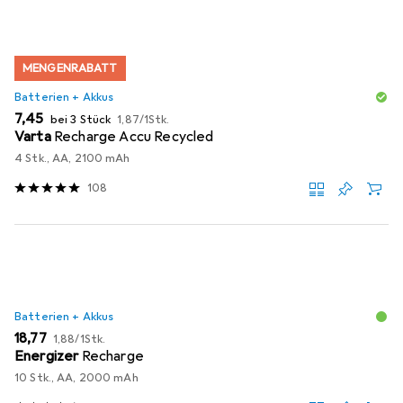
MENGENRABATT
Batterien + Akkus
EUR
EUR
7,45
bei 3 Stück
1,87
/
1Stk.
Varta
Recharge Accu Recycled
4 Stk., AA, 2100 mAh
108
Batterien + Akkus
EUR
EUR
18,77
1,88
/
1Stk.
Energizer
Recharge
10 Stk., AA, 2000 mAh