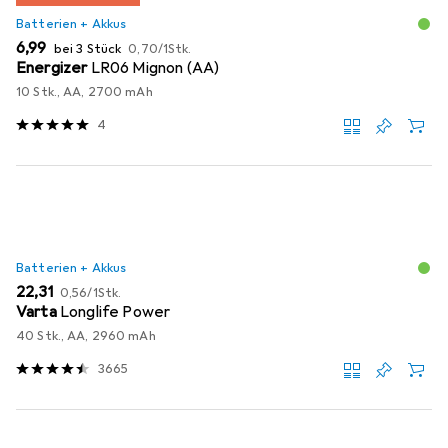
Batterien + Akkus
EUR
EUR
6,99
bei 3 Stück
0,70
/
1Stk.
Energizer
LR06 Mignon (AA)
10 Stk., AA, 2700 mAh
4
Batterien + Akkus
EUR
EUR
22,31
0,56
/
1Stk.
Varta
Longlife Power
40 Stk., AA, 2960 mAh
3665