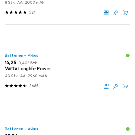
8 Stk., AA, 2000 mAh
521
Batterien + Akkus
EUR
EUR
16,25
0,40
/
1Stk.
Varta
Longlife Power
40 Stk., AA, 2960 mAh
3665
Batterien + Akkus
EUR