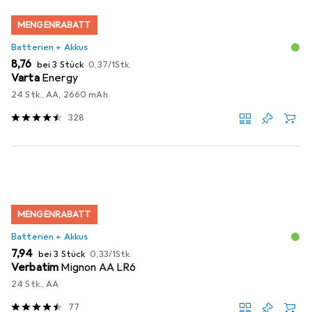
MENGENRABATT
Batterien + Akkus
EUR
EUR
8,76
bei 3 Stück
0,37
/
1Stk.
Varta
Energy
24 Stk., AA, 2660 mAh
328
MENGENRABATT
Batterien + Akkus
EUR
EUR
7,94
bei 3 Stück
0,33
/
1Stk.
Verbatim
Mignon AA LR6
24 Stk., AA
77