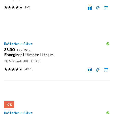
160
Batterien + Akkus
EUR
EUR
38,30
1,92
/
1Stk.
Energizer
Ultimate Lithium
20 Stk., AA, 3000 mAh
424
−7%
Batterien + Akkus