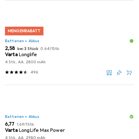
MENGENRABATT
Batterien + Akkus
EUR
EUR
2,58
bei 3 Stück
0,64
/
1Stk.
Varta
Longlife
4 Stk., AA, 2800 mAh
496
Batterien + Akkus
EUR
EUR
6,77
1,69
/
1Stk.
Varta
LongLife Max Power
4 Stk., AA, 2980 mAh