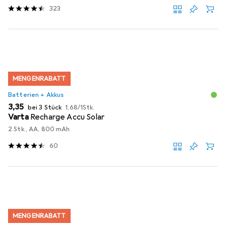
323
MENGENRABATT
Batterien + Akkus
EUR
EUR
3,35
bei 3 Stück
1,68
/
1Stk.
Varta
Recharge Accu Solar
2 Stk., AA, 800 mAh
60
MENGENRABATT