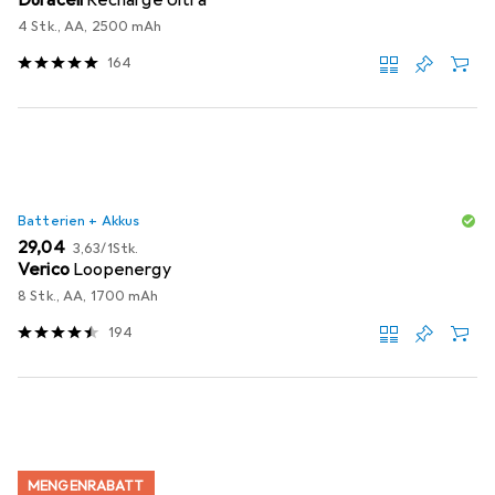
4 Stk., AA, 2500 mAh
164
Batterien + Akkus
EUR
EUR
29,04
3,63
/
1Stk.
Verico
Loopenergy
8 Stk., AA, 1700 mAh
194
MENGENRABATT