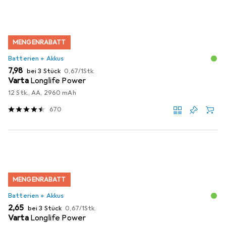
MENGENRABATT
Batterien + Akkus
EUR
EUR
7,98
bei 3 Stück
0,67
/
1Stk.
Varta
Longlife Power
12 Stk., AA, 2960 mAh
670
MENGENRABATT
Batterien + Akkus
EUR
EUR
2,65
bei 3 Stück
0,67
/
1Stk.
Varta
Longlife Power