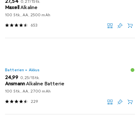
EUR
27,54
0,27
/
1Stk.
Maxell
Alkaline
100 Stk., AA, 2500 mAh
653
Batterien + Akkus
EUR
EUR
24,99
0,25
/
1Stk.
Ansmann
Alkaline Batterie
100 Stk., AA, 2700 mAh
229