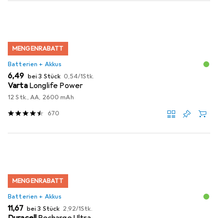
MENGENRABATT
Batterien + Akkus
EUR
EUR
6,49
bei 3 Stück
0,54
/
1Stk.
Varta
Longlife Power
12 Stk., AA, 2600 mAh
670
MENGENRABATT
Batterien + Akkus
EUR
EUR
11,67
bei 3 Stück
2,92
/
1Stk.
Duracell
Recharge Ultra