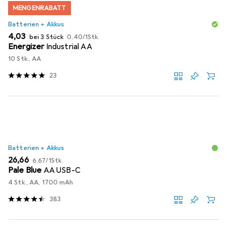
MENGENRABATT
Batterien + Akkus
EUR
EUR
4,03
bei 3 Stück
0,40
/
1Stk.
Energizer
Industrial AA
10 Stk., AA
23
Batterien + Akkus
EUR
EUR
26,66
6,67
/
1Stk.
Pale Blue
AA USB-C
4 Stk., AA, 1700 mAh
383