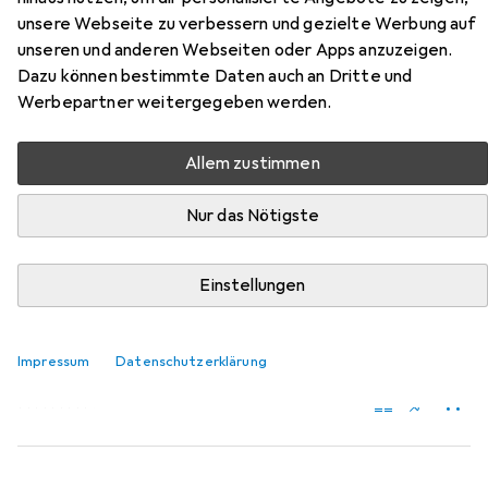
Zubehör für TFA Wanduhr
unsere Webseite zu verbessern und gezielte Werbung auf
unseren und anderen Webseiten oder Apps anzuzeigen.
Hier findest du passendes Zubehör zum Produkt TFA
Dazu können bestimmte Daten auch an Dritte und
Wanduhr aus der Kategorie Batterien + Akkus.
Werbepartner weitergegeben werden.
Relevanz
Produktliste
Allem zustimmen
Nur das Nötigste
MENGENRABATT
Einstellungen
Batterien + Akkus
EUR
EUR
13,61
bei 3 Stück
0,57
/
1Stk.
Varta
Longlife Power
Impressum
Datenschutzerklärung
24 Stk., AA, 2960 mAh
3665