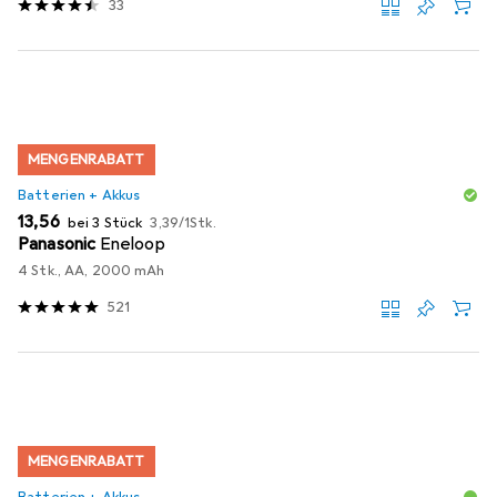
33
MENGENRABATT
Batterien + Akkus
EUR
EUR
13,56
bei 3 Stück
3,39
/
1Stk.
Panasonic
Eneloop
4 Stk., AA, 2000 mAh
521
MENGENRABATT
Batterien + Akkus