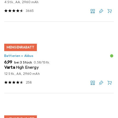
4 Stk., AA, 2960 mAh
3665
MENGENRABATT
Batterien + Akkus
EUR
EUR
6,99
bei 3 Stück
0,58
/
1Stk.
Varta
High Energy
12 Stk., AA, 2960 mAh
258