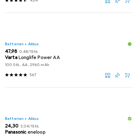
424
Batterien + Akkus
EUR
EUR
47,98
0,48
/
1Stk.
Varta
Longlife Power AA
100 Stk., AA, 2960 mAh
567
Batterien + Akkus
EUR
EUR
24,30
3,04
/
1Stk.
Panasonic
eneloop