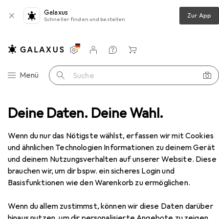
Galaxus
Zur App
Schneller finden und bestellen
Einstellungen
Kundenkonto
Vergleichslisten
Merklisten
Warenkorb
Navigation nach Kategorien
Menü
Suche
soires
Deine Daten. Deine Wahl.
Wecker + Uhren
Wanduhr
TFA Wanduhr
Zubehör
Wenn du nur das Nötigste wählst, erfassen wir mit Cookies
EUR
20,63
und ähnlichen Technologien Informationen zu deinem Gerät
TFA
Wanduhr
und deinem Nutzungsverhalten auf unserer Website. Diese
29.80 cm
brauchen wir, um dir bspw. ein sicheres Login und
Basisfunktionen wie den Warenkorb zu ermöglichen.
Wenn du allem zustimmst, können wir diese Daten darüber
hinaus nutzen, um dir personalisierte Angebote zu zeigen,