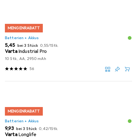
MENGENRABATT
Batterien + Akkus
EUR
EUR
5,45
bei 3 Stück
0,55
/
1Stk.
Varta
Industrial Pro
10 Stk., AA, 2950 mAh
56
MENGENRABATT
Batterien + Akkus
EUR
EUR
9,93
bei 3 Stück
0,42
/
1Stk.
Varta
Longlife