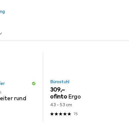
ung
r + Schutzpuffer
Bürostuhl
Bürostuhl
fer
EUR
309,–
k.
ofinto
Ergo
eiter rund
43 - 53 cm
75