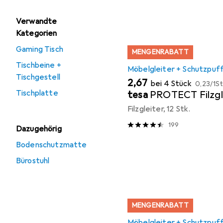
Verwandte
Kategorien
Gaming Tisch
MENGENRABATT
Tischbeine +
Möbelgleiter + Schutzpuf
Tischgestell
EUR
EUR
2,67
bei 4 Stück
0,23
/
1St
Tischplatte
tesa
PROTECT Filzgl
Filzgleiter, 12 Stk.
199
Dazugehörig
Bodenschutzmatte
Bürostuhl
MENGENRABATT
Möbelgleiter + Schutzpuf