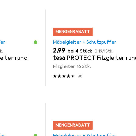
MENGENRABATT
fer
Möbelgleiter + Schutzpuffer
EUR
EUR
2,99
bei 4 Stück
k.
0,19
/
1Stk.
eiter rund
tesa
PROTECT Filzgleiter run
Filzgleiter, 16 Stk.
88
MENGENRABATT
fer
Möbelgleiter + Schutzpuffer