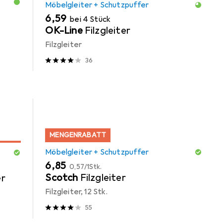
Möbelgleiter + Schutzpuffer
EUR
6,59
bei 4 Stück
OK-Line
Filzgleiter
Filzgleiter
36
MENGENRABATT
Möbelgleiter + Schutzpuffer
EUR
EUR
6,85
0,57
/
1Stk.
Scotch
Filzgleiter
er
Filzgleiter, 12 Stk.
55