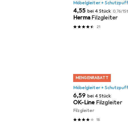
Möbelgleiter + Schutzpuf
EUR
EUR
4,55
bei 4 Stück
0,76
/
1St
Herma
Filzgleiter
21
MENGENRABATT
Möbelgleiter + Schutzpuf
EUR
6,59
bei 4 Stück
OK-Line
Filzgleiter
Filzgleiter
18