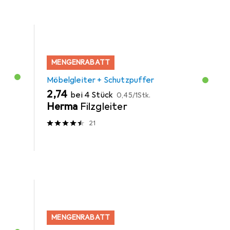
MENGENRABATT
Möbelgleiter + Schutzpuffer
EUR
EUR
2,74
bei 4 Stück
0,45
/
1Stk.
Herma
Filzgleiter
21
MENGENRABATT