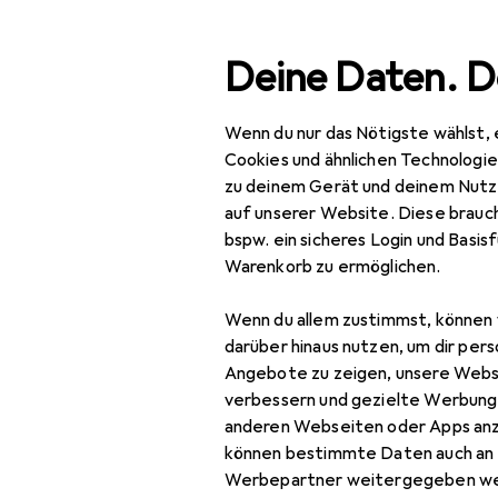
Suche
Deine Daten. D
Wenn du nur das Nötigste wählst, 
Navigation nach Kategorien
Gesamtsortiment
Woh
Gesamtsortiment
Cookies und ähnlichen Technologi
zu deinem Gerät und deinem Nutz
Wohnen
auf unserer Website. Diese brauch
EU
168
bspw. ein sicheres Login und Basis
Möbel
To
Warenkorb zu ermöglichen.
130 
Arbeitszimmer
Wenn du allem zustimmst, können 
Aktenschrank
darüber hinaus nutzen, um dir pers
Angebote zu zeigen, unsere Webs
Bodenschutzmatte
verbessern und gezielte Werbung
Zubehör fü
anderen Webseiten oder Apps an
Bürostuhl
können bestimmte Daten auch an 
Gymnastikball
Werbepartner weitergegeben we
Hier findest du passendes