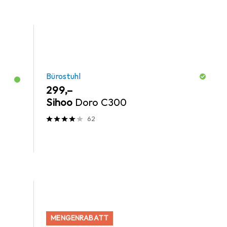
Bürostuhl
EUR
299,–
Sihoo
Doro C300
62
MENGENRABATT