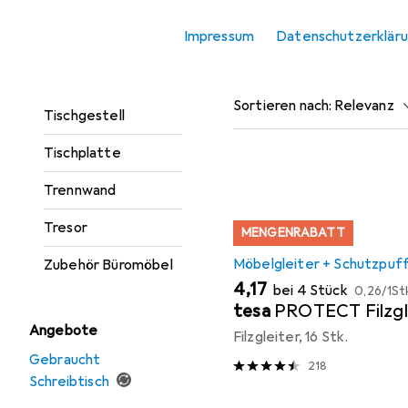
Rollcontainer
Impressum
Datenschutzerklär
Beliebt
Möbelgleite
Schreibtisch
Tischbeine +
Sortieren nach
:
Relevanz
Tischgestell
Produktliste
Tischplatte
Trennwand
Tresor
MENGENRABATT
Möbelgleiter + Schutzpuf
Zubehör Büromöbel
EUR
EUR
4,17
bei 4 Stück
0,26
/
1St
tesa
PROTECT Filzgl
Angebote
Filzgleiter, 16 Stk.
Gebraucht
218
Schreibtisch