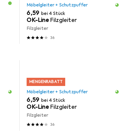
Möbelgleiter + Schutzpuffer
EUR
6,59
bei 4 Stück
OK-Line
Filzgleiter
Filzgleiter
36
MENGENRABATT
Möbelgleiter + Schutzpuffer
EUR
6,59
bei 4 Stück
OK-Line
Filzgleiter
Filzgleiter
36