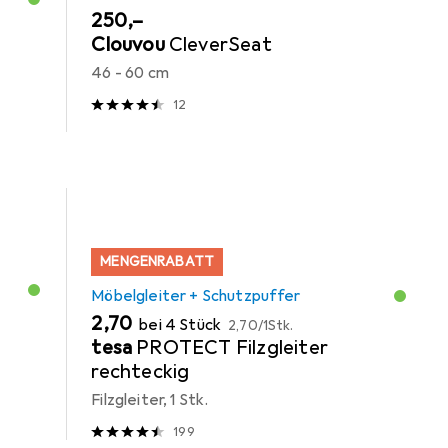
EUR
250,–
Clouvou
CleverSeat
46 - 60 cm
12
MENGENRABATT
Möbelgleiter + Schutzpuffer
EUR
EUR
2,70
bei 4 Stück
2,70
/
1Stk.
tesa
PROTECT Filzgleiter
rechteckig
Filzgleiter, 1 Stk.
199