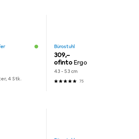
fer
Bürostuhl
EUR
309,–
ofinto
Ergo
43 - 53 cm
ter, 4 Stk.
75