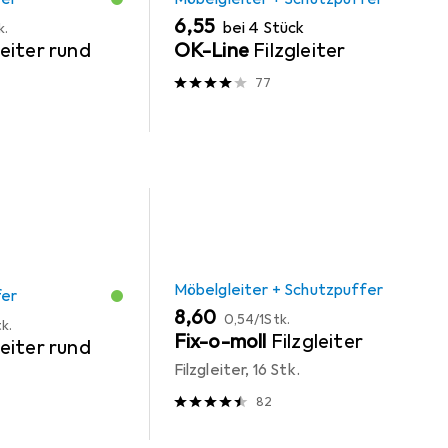
EUR
6,55
bei 4 Stück
k.
eiter rund
OK-Line
Filzgleiter
77
Möbelgleiter + Schutzpuffer
fer
EUR
EUR
8,60
0,54
/
1Stk.
k.
Fix-o-moll
Filzgleiter
eiter rund
Filzgleiter, 16 Stk.
82