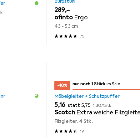
Bürostuhl
fer
EUR
289,–
k.
ofinto
Ergo
43 - 53 cm
75
noch 1 Stück
nur noch 1 Stück
im Sale
im Sale
−10%
fer
Möbelgleiter + Schutzpuffer
EUR
EUR
EUR
5,16
statt
5,75
1,30
/
1Stk.
Scotch
Extra weiche Filzgleit
Filzgleiter, 4 Stk.
19