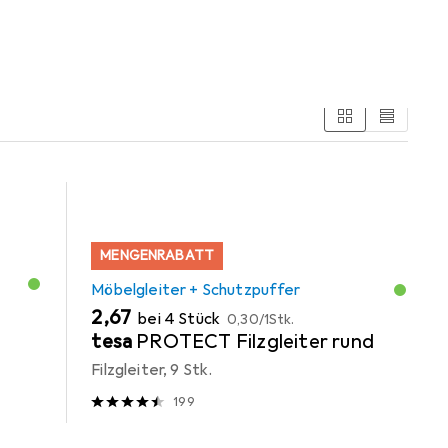
MENGENRABATT
Möbelgleiter + Schutzpuffer
EUR
EUR
2,67
bei 4 Stück
0,30
/
1Stk.
tesa
PROTECT Filzgleiter rund
Filzgleiter, 9 Stk.
199