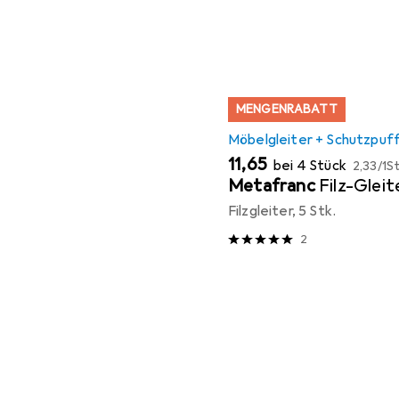
MENGENRABATT
Möbelgleiter + Schutzpuf
EUR
EUR
11,65
bei 4 Stück
2,33
/
1St
Metafranc
Filz-Glei
Filzgleiter, 5 Stk.
2