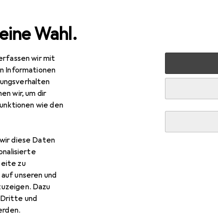
eine Wahl.
erfassen wir mit
nen
Möbel
Arbeitszimmer
Schreibtisch
Topesho
en Informationen
ungsverhalten
en wir, um dir
R
,13
funktionen wie den
peshop
Kuba
x 51 x 76 cm
wir diese Daten
onalisierte
eite zu
 auf unseren und
r Topeshop Kuba
zuzeigen. Dazu
Dritte und
rden.
 Zubehör zum Produkt Topeshop Kuba aus den Kategorien Möbel