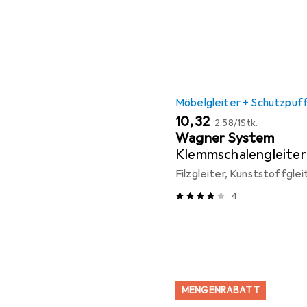
Möbelgleiter + Schutzpuf
EUR
EUR
10,32
2,58
/
1Stk.
Wagner System
Klemmschalengleiter
Filzgleiter, Kunststoffglei
4
MENGENRABATT