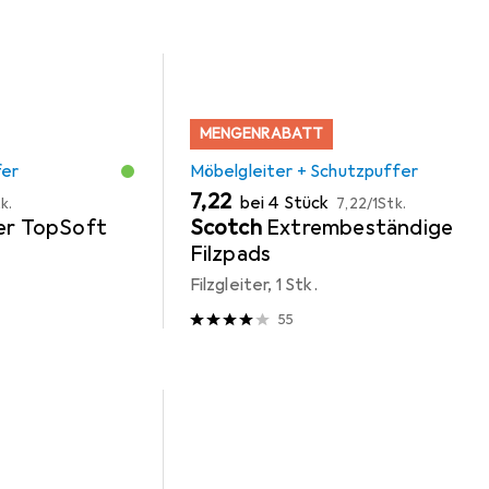
MENGENRABATT
fer
Möbelgleiter + Schutzpuffer
EUR
EUR
7,22
bei 4 Stück
k.
7,22
/
1Stk.
ter TopSoft
Scotch
Extrembeständige
Filzpads
Filzgleiter, 1 Stk.
55