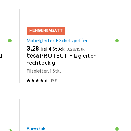
MENGENRABATT
Möbelgleiter + Schutzpuffer
EUR
EUR
3,28
bei 4 Stück
3,28
/
1Stk.
d
tesa
PROTECT Filzgleiter
rechteckig
Filzgleiter, 1 Stk.
199
Bürostuhl