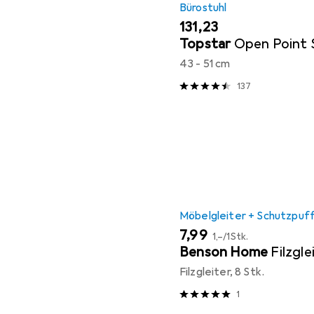
Bürostuhl
EUR
131,23
Topstar
Open Point
43 - 51 cm
137
Möbelgleiter + Schutzpuf
EUR
EUR
7,99
1,–
/
1Stk.
Benson Home
Filzgle
Filzgleiter, 8 Stk.
1