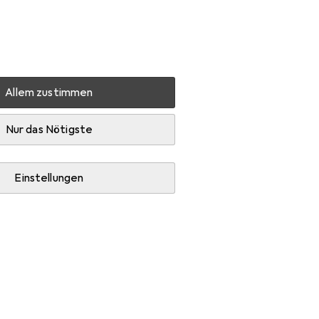
Einstellungen
Kundenkonto
Vergleichslisten
Merklisten
Warenkorb
Anmelden
Allem zustimmen
p Kuba
Zubehör
Nur das Nötigste
Einstellungen
gleiter + Schutzpuffer und Bürostuhl.