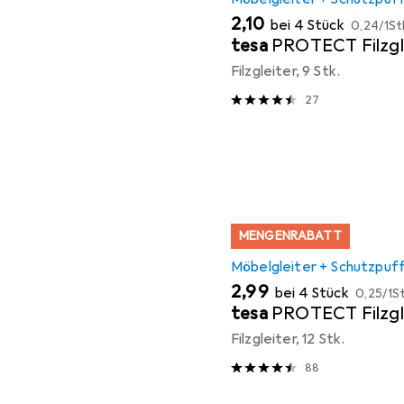
EUR
EUR
2,10
bei 4 Stück
0,24
/
1St
tesa
PROTECT Filzgl
Filzgleiter, 9 Stk.
27
MENGENRABATT
Möbelgleiter + Schutzpuf
EUR
EUR
2,99
bei 4 Stück
0,25
/
1St
tesa
PROTECT Filzgl
Filzgleiter, 12 Stk.
88