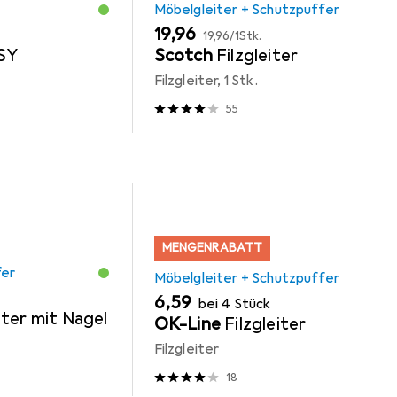
Möbelgleiter + Schutzpuffer
EUR
EUR
19,96
19,96
/
1Stk.
 SY
Scotch
Filzgleiter
Filzgleiter, 1 Stk.
55
MENGENRABATT
fer
Möbelgleiter + Schutzpuffer
EUR
6,59
bei 4 Stück
iter mit Nagel
OK-Line
Filzgleiter
Filzgleiter
18