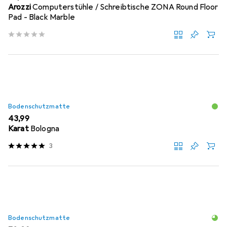
Arozzi
Computerstühle / Schreibtische ZONA Round Floor
Pad - Black Marble
Bodenschutzmatte
EUR
43,99
Karat
Bologna
3
Bodenschutzmatte