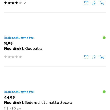
2
Bodenschutzmatte
EUR
19,99
Floordirekt
Kleopatra
Bodenschutzmatte
EUR
44,99
Floordirekt
Bodenschutzmatte Secura
118 x 80 cm