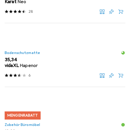
Karat
Neo
28
Bodenschutzmatte
EUR
35,34
vidaXL
Hapenor
6
MENGENRABATT
Zubehör Büromöbel