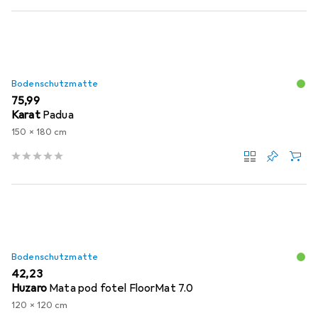
Bodenschutzmatte
EUR
75,99
Karat
Padua
150 x 180 cm
Bodenschutzmatte
EUR
42,23
Huzaro
Mata pod fotel FloorMat 7.0
120 x 120 cm