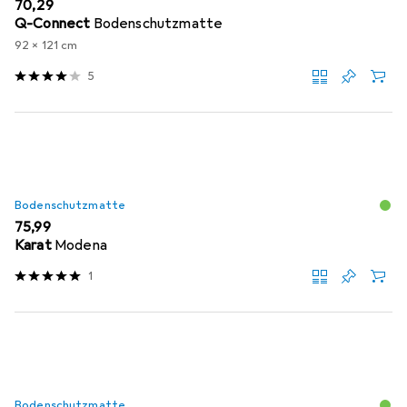
EUR
70,29
Q-Connect
Bodenschutzmatte
92 x 121 cm
5
Bodenschutzmatte
EUR
75,99
Karat
Modena
1
Bodenschutzmatte