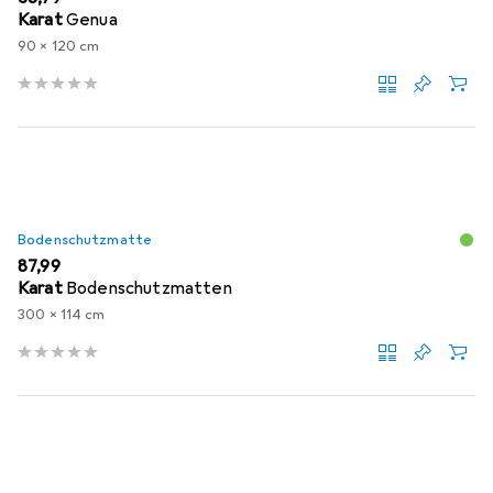
Karat
Genua
90 x 120 cm
Bodenschutzmatte
EUR
87,99
Karat
Bodenschutzmatten
300 x 114 cm