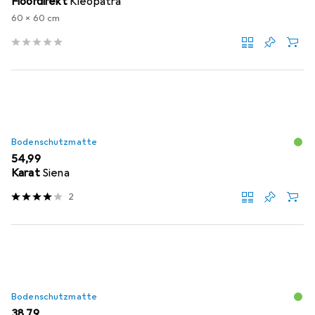
Floordirekt
Kleopatra
60 x 60 cm
Bodenschutzmatte
EUR
54,99
Karat
Siena
2
Bodenschutzmatte
EUR
38,79