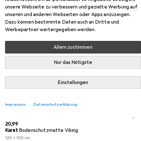
Basic
unsere Webseite zu verbessern und gezielte Werbung auf
unseren und anderen Webseiten oder Apps anzuzeigen.
Hier findest du passendes Zubehör zum Produkt Topstar
Dazu können bestimmte Daten auch an Dritte und
Alustar Basic aus den Kategorien Bodenschutzmatte,
Werbepartner weitergegeben werden.
Zubehör Büromöbel und Zubehör Gaming Möbel.
Allem zustimmen
Beliebt
Bodenschutzmatte
Zubehör Büromöbel
Tops
Nur das Nötigste
Relevanz
Einstellungen
Produktliste
Impressum
Datenschutzerklärung
Bodenschutzmatte
EUR
20,99
Karat
Bodenschutzmatte Viking
120 x 100 cm