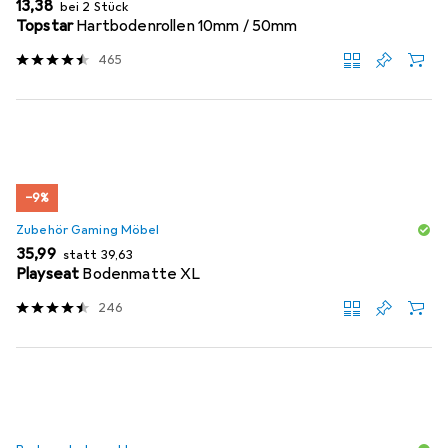
EUR
13,38
bei 2 Stück
Topstar
Hartbodenrollen 10mm / 50mm
465
−9%
Zubehör Gaming Möbel
EUR
EUR
35,99
statt
39,63
Playseat
Bodenmatte XL
246