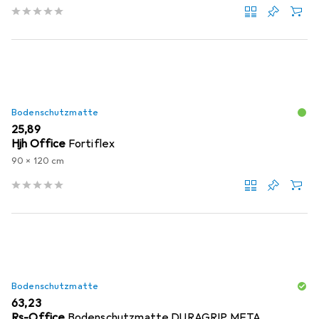
Bodenschutzmatte
EUR
25,89
Hjh Office
Fortiflex
90 x 120 cm
Bodenschutzmatte
EUR
63,23
Rs-Office
Bodenschutzmatte DURAGRIP META