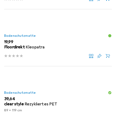
Bodenschutzmatte
EUR
19,99
Floordirekt
Kleopatra
Bodenschutzmatte
EUR
39,64
clear style
Rezykliertes PET
89 x 119 cm