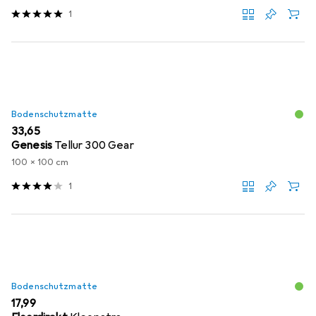
1
Bodenschutzmatte
EUR
33,65
Genesis
Tellur 300 Gear
100 x 100 cm
1
Bodenschutzmatte
EUR
17,99