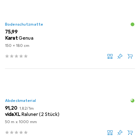
Bodenschutzmatte
EUR
75,99
Karat
Genua
150 x 180 cm
Abdeckmaterial
EUR
EUR
91,20
1,82
/
1m
vidaXL
Raluner (2 Stück)
50 m x 1000 mm