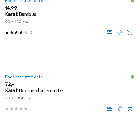
Bodenschutzmatte
EUR
14,99
Karat
Bambus
90 x 120 cm
6
Bodenschutzmatte
EUR
72,–
Karat
Bodenschutzmatte
200 x 114 cm