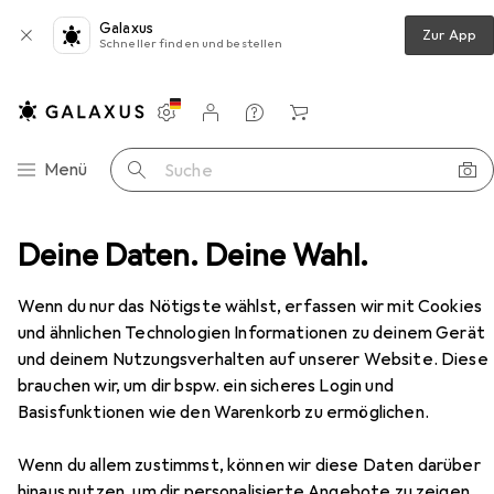
Galaxus
Zur App
Schneller finden und bestellen
Einstellungen
Kundenkonto
Vergleichslisten
Merklisten
Warenkorb
Navigation nach Kategorien
Menü
Suche
Arbeitszimmer
Deine Daten. Deine Wahl.
Bürostuhl
Topstar Alustar Basic
Zubehör
Wenn du nur das Nötigste wählst, erfassen wir mit Cookies
EUR
209,–
und ähnlichen Technologien Informationen zu deinem Gerät
Topstar
Alustar Basic
und deinem Nutzungsverhalten auf unserer Website. Diese
42 - 55 cm
brauchen wir, um dir bspw. ein sicheres Login und
Basisfunktionen wie den Warenkorb zu ermöglichen.
Wenn du allem zustimmst, können wir diese Daten darüber
Zubehör für Topstar Alustar
hinaus nutzen, um dir personalisierte Angebote zu zeigen,