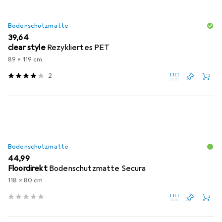
Bodenschutzmatte
EUR
39,64
clear style
Rezykliertes PET
89 x 119 cm
2
Bodenschutzmatte
EUR
44,99
Floordirekt
Bodenschutzmatte Secura
118 x 80 cm