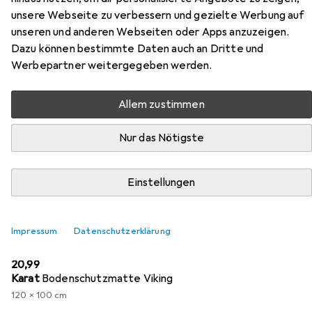
unsere Webseite zu verbessern und gezielte Werbung auf
unseren und anderen Webseiten oder Apps anzuzeigen.
Zubehör für Topstar
Dazu können bestimmte Daten auch an Dritte und
Bürodrehstuhl AirWork G
Werbepartner weitergegeben werden.
Hier findest du passendes Zubehör zum Produkt Topstar
Allem zustimmen
Bürodrehstuhl AirWork G aus der Kategorie
Bodenschutzmatte.
Nur das Nötigste
Relevanz
Einstellungen
Produktliste
Impressum
Datenschutzerklärung
Bodenschutzmatte
EUR
20,99
Karat
Bodenschutzmatte Viking
120 x 100 cm