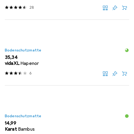
28
Bodenschutzmatte
EUR
35,34
vidaXL
Hapenor
6
Bodenschutzmatte
EUR
14,99
Karat
Bambus