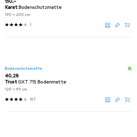
EUR
150,–
Karat
Bodenschutzmatte
190 x 200 cm
1
Bodenschutzmatte
EUR
40,28
Trust
GXT 715 Bodenmatte
120 x 99 cm
157