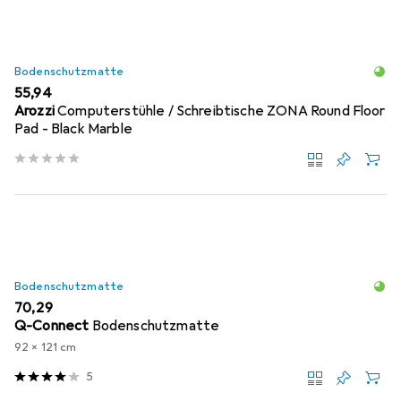
Bodenschutzmatte
EUR
55,94
Arozzi
Computerstühle / Schreibtische ZONA Round Floor
Pad - Black Marble
Bodenschutzmatte
EUR
70,29
Q-Connect
Bodenschutzmatte
92 x 121 cm
5