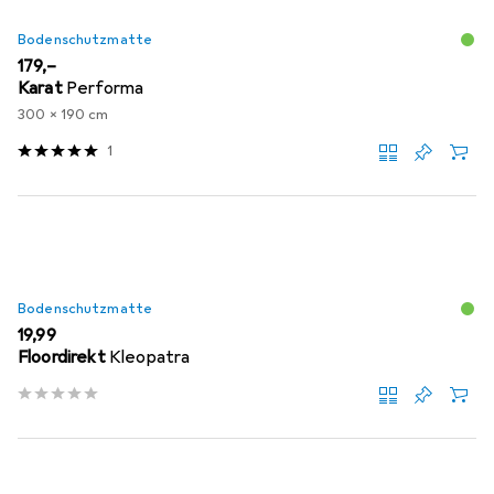
Bodenschutzmatte
EUR
179,–
Karat
Performa
300 x 190 cm
1
Bodenschutzmatte
EUR
19,99
Floordirekt
Kleopatra