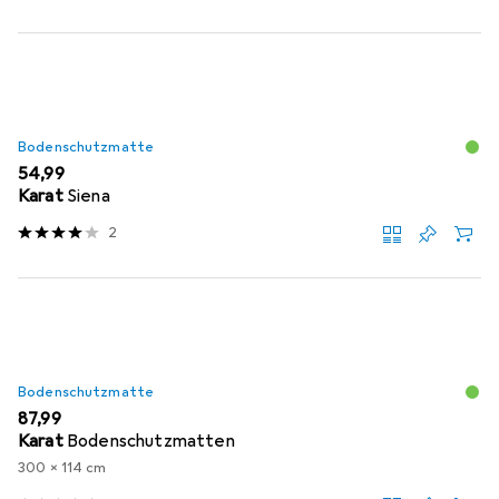
Bodenschutzmatte
EUR
54,99
Karat
Siena
2
Bodenschutzmatte
EUR
87,99
Karat
Bodenschutzmatten
300 x 114 cm