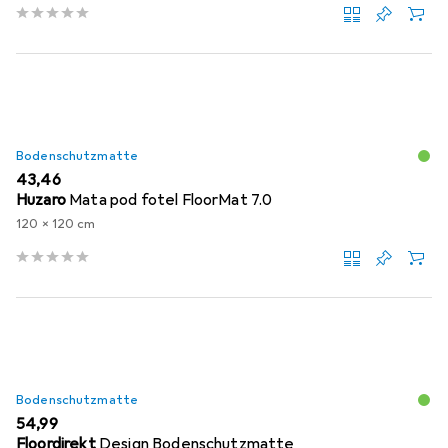
Bodenschutzmatte
EUR
43,46
Huzaro
Mata pod fotel FloorMat 7.0
120 x 120 cm
Bodenschutzmatte
EUR
54,99
Floordirekt
Design Bodenschutzmatte