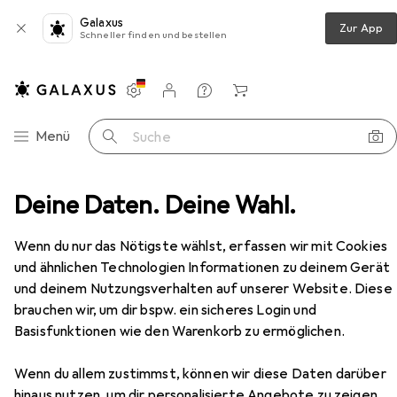
Galaxus
Zur App
Schneller finden und bestellen
Einstellungen
Kundenkonto
Vergleichslisten
Merklisten
Warenkorb
Navigation nach Kategorien
Menü
Suche
immer
Deine Daten. Deine Wahl.
Bürostuhl
Topstar Bürodrehstuhl AirWork G
Zubehör
Wenn du nur das Nötigste wählst, erfassen wir mit Cookies
und ähnlichen Technologien Informationen zu deinem Gerät
EUR
375,53
und deinem Nutzungsverhalten auf unserer Website. Diese
Topstar
Bürodrehstuhl AirWork G
brauchen wir, um dir bspw. ein sicheres Login und
42 - 54 cm
Basisfunktionen wie den Warenkorb zu ermöglichen.
Wenn du allem zustimmst, können wir diese Daten darüber
hinaus nutzen, um dir personalisierte Angebote zu zeigen,