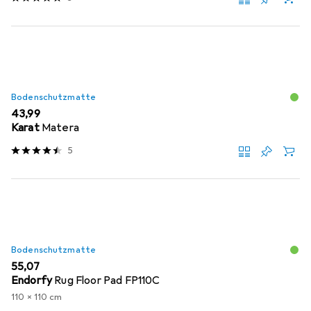
Bodenschutzmatte
EUR
43,99
Karat
Matera
5
Bodenschutzmatte
EUR
55,07
Endorfy
Rug Floor Pad FP110C
110 x 110 cm