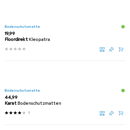
Bodenschutzmatte
EUR
19,99
Floordirekt
Kleopatra
Bodenschutzmatte
EUR
44,99
Karat
Bodenschutzmatten
1