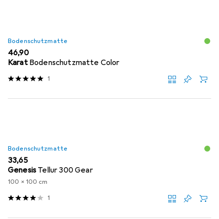
Bodenschutzmatte
EUR
46,90
Karat
Bodenschutzmatte Color
1
Bodenschutzmatte
EUR
33,65
Genesis
Tellur 300 Gear
100 x 100 cm
1