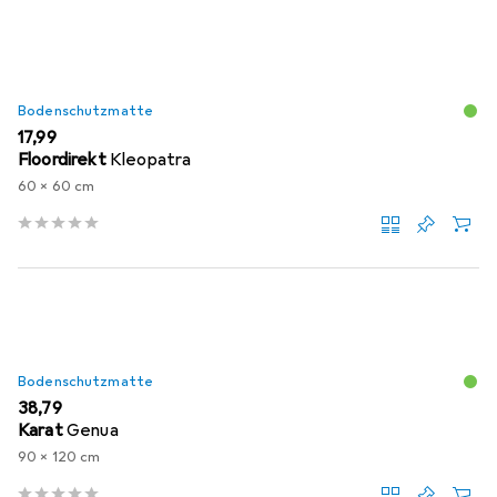
Bodenschutzmatte
EUR
17,99
Floordirekt
Kleopatra
60 x 60 cm
Bodenschutzmatte
EUR
38,79
Karat
Genua
90 x 120 cm