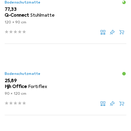
Bodenschutzmatte
EUR
77,33
Q-Connect
Stuhlmatte
120 x 90 cm
Bodenschutzmatte
EUR
25,89
Hjh Office
Fortiflex
90 x 120 cm