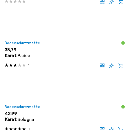
Bodenschutzmatte
EUR
38,79
Karat
Padua
1
Bodenschutzmatte
EUR
43,99
Karat
Bologna
3