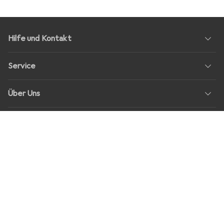
Hilfe und Kontakt
Service
Über Uns
Rückgabe
Soziale Medien
Stellenangebote
Preise
Alle Preise in EUR inkl. MwSt., zzgl.
Versandkosten
bei Bestellungen