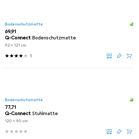
Bodenschutzmatte
EUR
69,91
Q-Connect
Bodenschutzmatte
92 x 121 cm
5
Bodenschutzmatte
EUR
77,71
Q-Connect
Stuhlmatte
120 x 90 cm