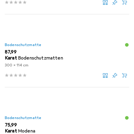
Bodenschutzmatte
EUR
87,99
Karat
Bodenschutzmatten
300 x 114 cm
Bodenschutzmatte
EUR
75,99
Karat
Modena