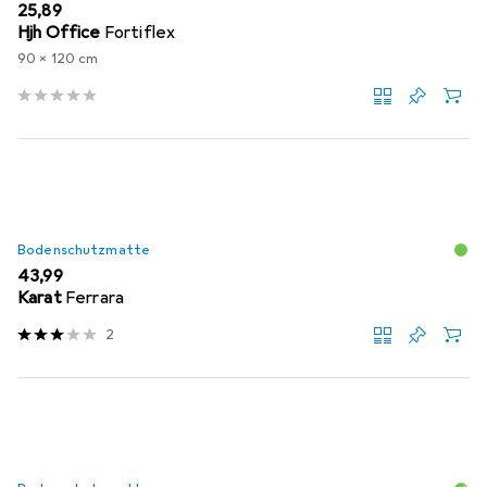
EUR
25,89
Hjh Office
Fortiflex
90 x 120 cm
Bodenschutzmatte
EUR
43,99
Karat
Ferrara
2