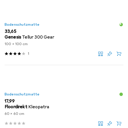
Bodenschutzmatte
EUR
33,65
Genesis
Tellur 300 Gear
100 x 100 cm
1
Bodenschutzmatte
EUR
17,99
Floordirekt
Kleopatra
60 x 60 cm