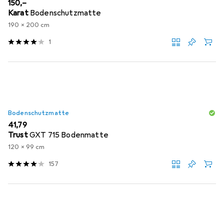
EUR
150,–
Karat
Bodenschutzmatte
190 x 200 cm
1
Bodenschutzmatte
EUR
41,79
Trust
GXT 715 Bodenmatte
120 x 99 cm
157