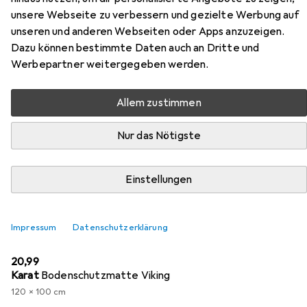
unsere Webseite zu verbessern und gezielte Werbung auf
unseren und anderen Webseiten oder Apps anzuzeigen.
Zubehör für Topstar Bürostuhl
Dazu können bestimmte Daten auch an Dritte und
Smart Point schwarz
Werbepartner weitergegeben werden.
Hier findest du passendes Zubehör zum Produkt Topstar
Allem zustimmen
Bürostuhl Smart Point schwarz aus der Kategorie
Bodenschutzmatte.
Nur das Nötigste
Relevanz
Einstellungen
Produktliste
Impressum
Datenschutzerklärung
Bodenschutzmatte
EUR
20,99
Karat
Bodenschutzmatte Viking
120 x 100 cm