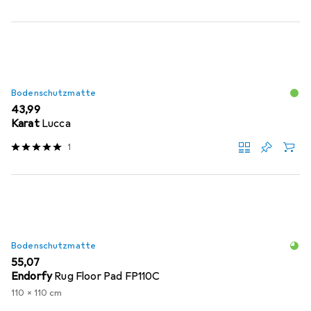
Bodenschutzmatte
EUR
43,99
Karat
Lucca
1
Bodenschutzmatte
EUR
55,07
Endorfy
Rug Floor Pad FP110C
110 x 110 cm