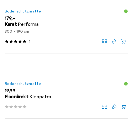
Bodenschutzmatte
EUR
179,–
Karat
Performa
300 x 190 cm
1
Bodenschutzmatte
EUR
19,99
Floordirekt
Kleopatra