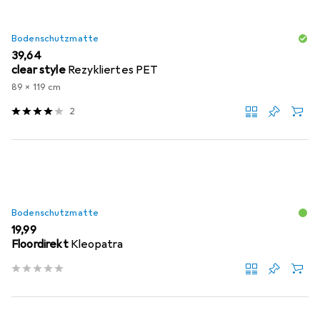
Bodenschutzmatte
EUR
39,64
clear style
Rezykliertes PET
89 x 119 cm
2
Bodenschutzmatte
EUR
19,99
Floordirekt
Kleopatra