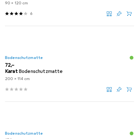
90 x 120 cm
6
Bodenschutzmatte
EUR
72,–
Karat
Bodenschutzmatte
200 x 114 cm
Bodenschutzmatte