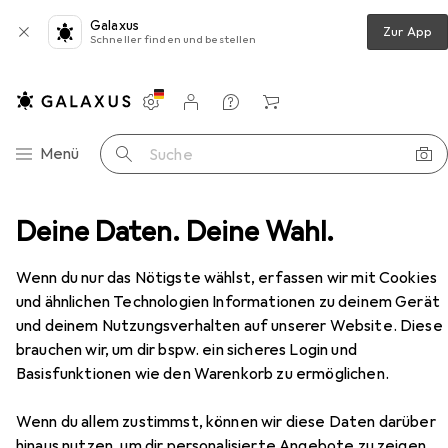
Galaxus
Zur App
Schneller finden und bestellen
Einstellungen
Kundenkonto
Vergleichslisten
Merklisten
Warenkorb
Navigation nach Kategorien
Menü
Suche
Deine Daten. Deine Wahl.
Bürostuhl
Topstar Bürostuhl Smart Point schwarz
Zubehör
Wenn du nur das Nötigste wählst, erfassen wir mit Cookies
und ähnlichen Technologien Informationen zu deinem Gerät
und deinem Nutzungsverhalten auf unserer Website. Diese
EUR
139,18
Topstar
Bürostuhl Smart Point schwarz
brauchen wir, um dir bspw. ein sicheres Login und
42 - 55 cm
Basisfunktionen wie den Warenkorb zu ermöglichen.
Wenn du allem zustimmst, können wir diese Daten darüber
hinaus nutzen, um dir personalisierte Angebote zu zeigen,