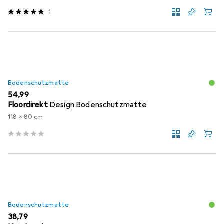
1
Bodenschutzmatte
EUR
54,99
Floordirekt
Design Bodenschutzmatte
118 x 80 cm
Bodenschutzmatte
EUR
38,79