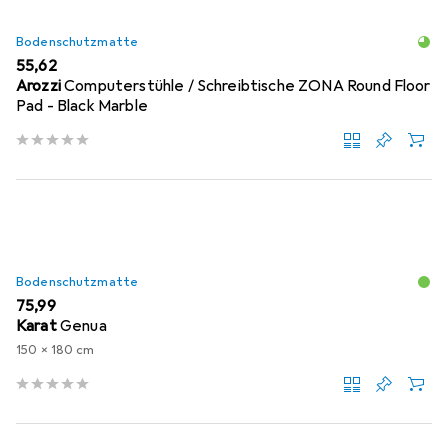
Bodenschutzmatte
EUR
55,62
Arozzi
Computerstühle / Schreibtische ZONA Round Floor
Pad - Black Marble
Bodenschutzmatte
EUR
75,99
Karat
Genua
150 x 180 cm