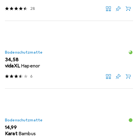
28
Bodenschutzmatte
EUR
34,58
vidaXL
Hapenor
6
Bodenschutzmatte
EUR
14,99
Karat
Bambus