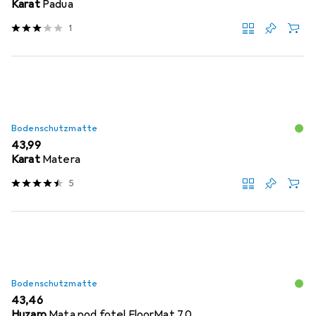
Karat
Padua
1
Bodenschutzmatte
EUR
43,99
Karat
Matera
5
Bodenschutzmatte
EUR
43,46
Huzaro
Mata pod fotel FloorMat 7.0