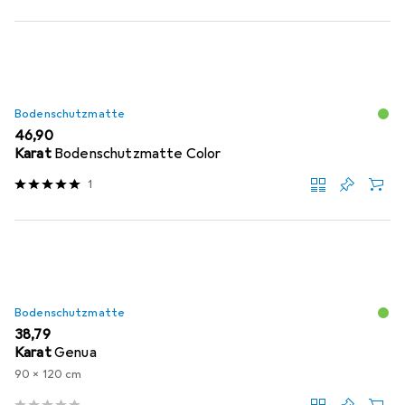
Bodenschutzmatte
EUR
46,90
Karat
Bodenschutzmatte Color
1
Bodenschutzmatte
EUR
38,79
Karat
Genua
90 x 120 cm