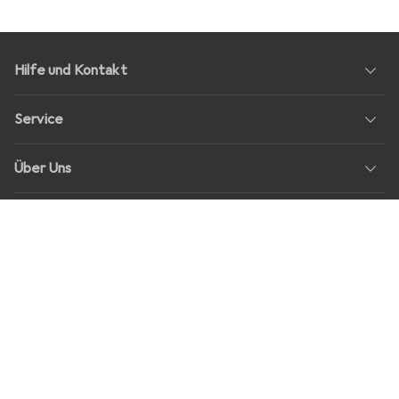
Hilfe und Kontakt
Service
Über Uns
Rückgabe
Soziale Medien
Stellenangebote
Preise
Alle Preise in EUR inkl. MwSt., zzgl.
Versandkosten
bei Bestellungen