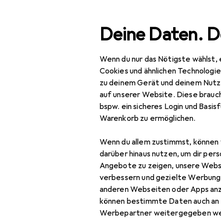
Suche
Deine Daten. D
Wenn du nur das Nötigste wählst, 
Navigation nach Kategorien
Gesamtsortiment
Woh
Gesamtsortiment
Cookies und ähnlichen Technologi
zu deinem Gerät und deinem Nutz
Wohnen
auf unserer Website. Diese brauch
bspw. ein sicheres Login und Basis
Möbel
EU
129
Warenkorb zu ermöglichen.
To
Wohnzimmer
45 
Wenn du allem zustimmst, können 
Couchtisch +
darüber hinaus nutzen, um dir pers
Beistelltisch
Angebote zu zeigen, unsere Webs
verbessern und gezielte Werbung
Hocker + Pouf
anderen Webseiten oder Apps an
Zubehör für
können bestimmte Daten auch an 
Kommode +
Werbepartner weitergegeben we
Sideboard