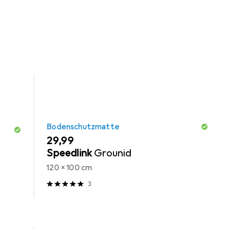
 Bodenschutzmatte, Zubehör Gaming Möbel und
Bodenschutzmatte
EUR
29,99
Speedlink
Grounid
120 x 100 cm
3