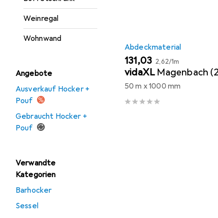
Weinregal
Wohnwand
Abdeckmaterial
EUR
EUR
131,03
2,62
/
1m
vidaXL
Magenbach (2
Angebote
50 m x 1000 mm
Ausverkauf Hocker +
Pouf
Gebraucht Hocker +
Pouf
Verwandte
Kategorien
Barhocker
Sessel