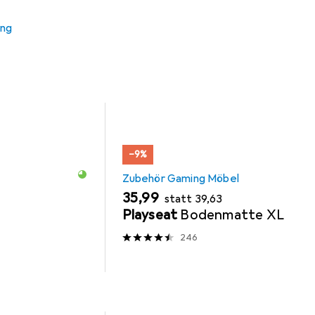
s Zubehör zum Produkt Topstar Sitness 5 aus den Kategorien
ung
−9%
Zubehör Gaming Möbel
EUR
EUR
35,99
statt
39,63
Playseat
Bodenmatte XL
246