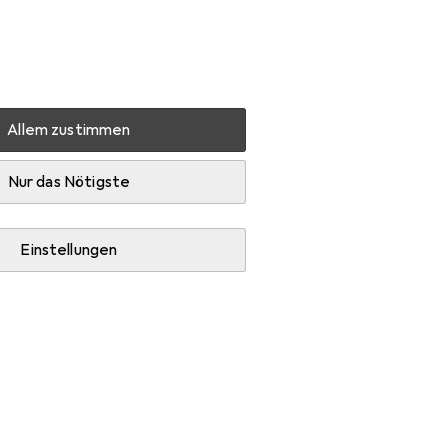
Einstellungen
Kundenkonto
Vergleichslisten
Merklisten
Warenkorb
Anmelden
Allem zustimmen
Sitness 5
Zubehör
Nur das Nötigste
Einstellungen