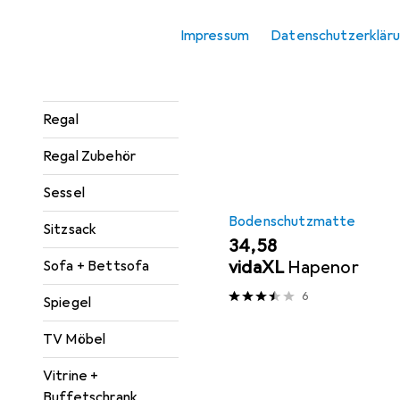
Hier findest du passende
Konsolentisch
Impressum
Datenschutzerklär
Abdeckmaterial.
Paravent +
Sortieren nach
:
Relevanz
Raumteiler
Produktliste
Regal
Regal Zubehör
Sessel
Bodenschutzmatte
Sitzsack
EUR
34,58
vidaXL
Hapenor
Sofa + Bettsofa
6
Spiegel
TV Möbel
Vitrine +
Buffetschrank