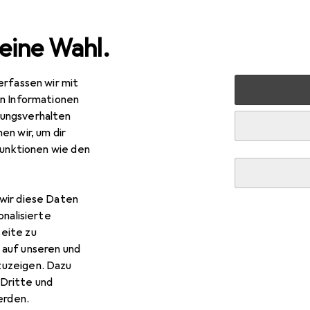
eine Wahl.
erfassen wir mit
nen
Möbel
Wohnzimmer
Hocker + Pouf
Topstar 
en Informationen
ungsverhalten
en wir, um dir
funktionen wie den
R
,81
pstar
Sitness 5
x 55 cm
wir diese Daten
onalisierte
eite zu
 auf unseren und
zuzeigen. Dazu
 Topstar Sitness 5
Dritte und
rden.