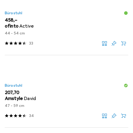
Bürostuhl
EUR
458,–
ofinto
Active
44 - 54 cm
33
Bürostuhl
EUR
207,70
Amstyle
David
47 - 59 cm
34