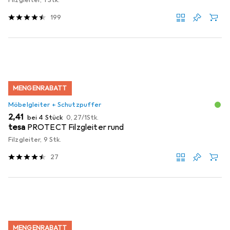
Filzgleiter, 1 Stk.
199
MENGENRABATT
Möbelgleiter + Schutzpuffer
EUR
EUR
2,41
bei 4 Stück
0,27
/
1Stk.
tesa
PROTECT Filzgleiter rund
Filzgleiter, 9 Stk.
27
MENGENRABATT