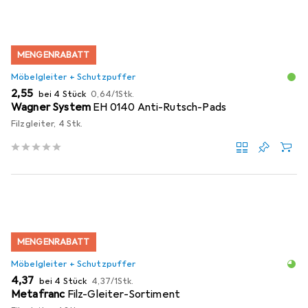
MENGENRABATT
Möbelgleiter + Schutzpuffer
EUR
EUR
2,55
bei 4 Stück
0,64
/
1Stk.
Wagner System
EH 0140 Anti-Rutsch-Pads
Filzgleiter, 4 Stk.
MENGENRABATT
Möbelgleiter + Schutzpuffer
EUR
EUR
4,37
bei 4 Stück
4,37
/
1Stk.
Metafranc
Filz-Gleiter-Sortiment