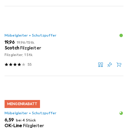
Möbelgleiter + Schutzpuffer
EUR
EUR
19,96
19,96
/
1Stk.
Scotch
Filzgleiter
Filzgleiter, 1 Stk.
55
MENGENRABATT
Möbelgleiter + Schutzpuffer
EUR
6,59
bei 4 Stück
OK-Line
Filzgleiter