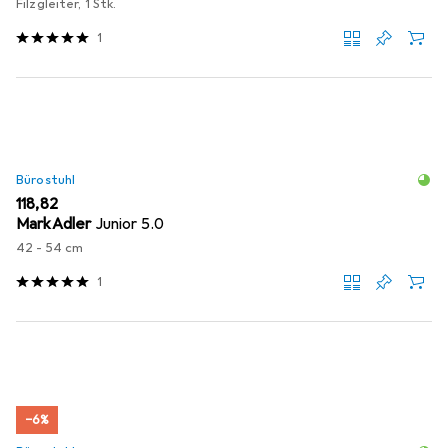
Filzgleiter, 1 Stk.
1
Bürostuhl
EUR
118,82
MarkAdler
Junior 5.0
42 - 54 cm
1
−6%