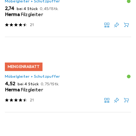
Möbelgleiter + Schutzpuffer
EUR
EUR
2,74
bei 4 Stück
0,45
/
1Stk.
Herma
Filzgleiter
21
MENGENRABATT
Möbelgleiter + Schutzpuffer
EUR
EUR
4,52
bei 4 Stück
0,75
/
1Stk.
Herma
Filzgleiter
21