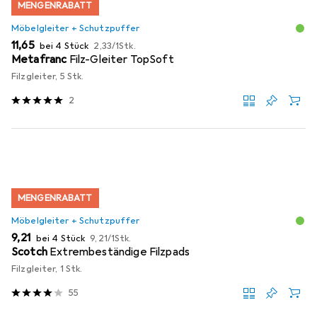
MENGENRABATT
Möbelgleiter + Schutzpuffer
EUR
EUR
11,65
bei 4 Stück
2,33
/
1Stk.
Metafranc
Filz-Gleiter TopSoft
Filzgleiter, 5 Stk.
2
MENGENRABATT
Möbelgleiter + Schutzpuffer
EUR
EUR
9,21
bei 4 Stück
9,21
/
1Stk.
Scotch
Extrembeständige Filzpads
Filzgleiter, 1 Stk.
55