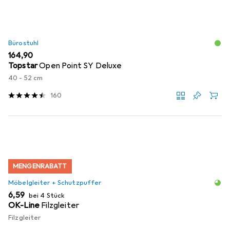
Bürostuhl
EUR
164,90
Topstar
Open Point SY Deluxe
40 - 52 cm
160
MENGENRABATT
Möbelgleiter + Schutzpuffer
EUR
6,59
bei 4 Stück
OK-Line
Filzgleiter
Filzgleiter