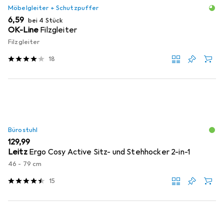
Möbelgleiter + Schutzpuffer
EUR
6,59
bei 4 Stück
OK-Line
Filzgleiter
Filzgleiter
18
Bürostuhl
EUR
129,99
Leitz
Ergo Cosy Active Sitz- und Stehhocker 2-in-1
46 - 79 cm
15