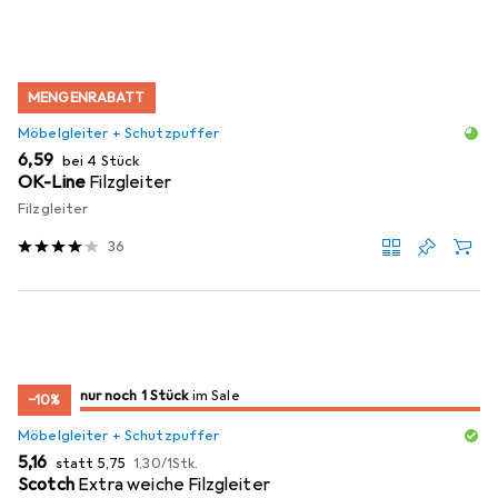
MENGENRABATT
Möbelgleiter + Schutzpuffer
EUR
6,59
bei 4 Stück
OK-Line
Filzgleiter
Filzgleiter
36
noch 1 Stück
nur noch 1 Stück
im Sale
im Sale
−10%
Möbelgleiter + Schutzpuffer
EUR
EUR
EUR
5,16
statt
5,75
1,30
/
1Stk.
Scotch
Extra weiche Filzgleiter