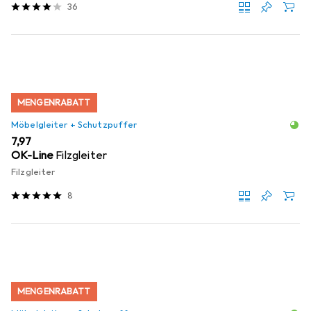
36
MENGENRABATT
Möbelgleiter + Schutzpuffer
EUR
7,97
OK-Line
Filzgleiter
Filzgleiter
8
MENGENRABATT