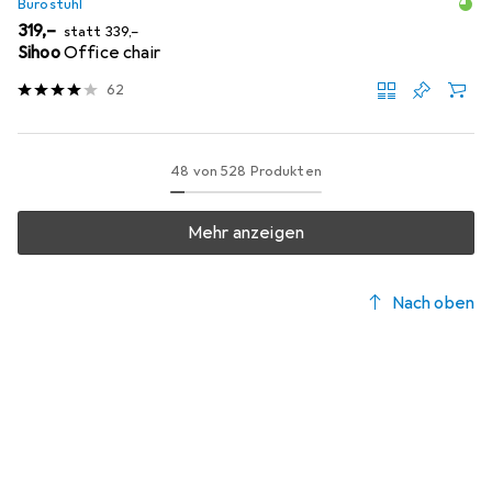
Bürostuhl
EUR
EUR
319,–
statt
339,–
Sihoo
Office chair
62
48 von 528 Produkten
Mehr anzeigen
Nach oben