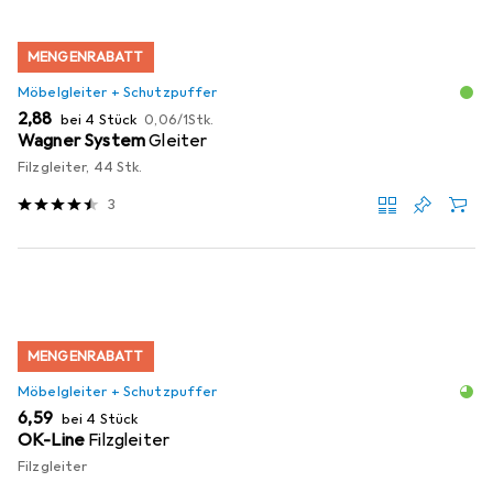
MENGENRABATT
Möbelgleiter + Schutzpuffer
EUR
EUR
2,88
bei 4 Stück
0,06
/
1Stk.
Wagner System
Gleiter
Filzgleiter, 44 Stk.
3
MENGENRABATT
Möbelgleiter + Schutzpuffer
EUR
6,59
bei 4 Stück
OK-Line
Filzgleiter
Filzgleiter