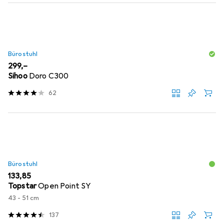
Bürostuhl
EUR
299,–
Sihoo
Doro C300
62
Bürostuhl
EUR
133,85
Topstar
Open Point SY
43 - 51 cm
137