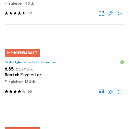
Filzgleiter, 4 Stk.
19
MENGENRABATT
Möbelgleiter + Schutzpuffer
EUR
EUR
6,85
0,57
/
1Stk.
Scotch
Filzgleiter
Filzgleiter, 12 Stk.
55