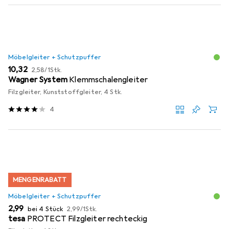
Möbelgleiter + Schutzpuffer
EUR
EUR
10,32
2,58
/
1Stk.
Wagner System
Klemmschalengleiter
Filzgleiter, Kunststoffgleiter, 4 Stk.
4
MENGENRABATT
Möbelgleiter + Schutzpuffer
EUR
EUR
2,99
bei 4 Stück
2,99
/
1Stk.
tesa
PROTECT Filzgleiter rechteckig