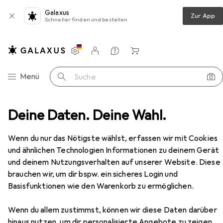
Galaxus
Zur App
Schneller finden und bestellen
Einstellungen
Kundenkonto
Vergleichslisten
Merklisten
Warenkorb
Navigation nach Kategorien
Menü
Suche
VCM Büromöbel Eckschreibtisch Lona T. 80 cm X Silber
Deine Daten. Deine Wahl.
Zubehör
EUR
499,–
Wenn du nur das Nötigste wählst, erfassen wir mit Cookies
VCM
Büromöbel Eckschreibtisch Lona
und ähnlichen Technologien Informationen zu deinem Gerät
T. 80 cm X Silber
und deinem Nutzungsverhalten auf unserer Website. Diese
brauchen wir, um dir bspw. ein sicheres Login und
Basisfunktionen wie den Warenkorb zu ermöglichen.
Zubehör für VCM Büromöbel
Eckschreibtisch Lona T. 80 cm X
Wenn du allem zustimmst, können wir diese Daten darüber
hinaus nutzen, um dir personalisierte Angebote zu zeigen,