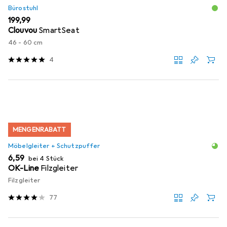
Bürostuhl
EUR
199,99
Clouvou
SmartSeat
46 - 60 cm
4
MENGENRABATT
Möbelgleiter + Schutzpuffer
EUR
6,59
bei 4 Stück
OK-Line
Filzgleiter
Filzgleiter
77