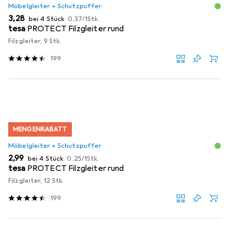
Möbelgleiter + Schutzpuffer
EUR
EUR
3,28
bei 4 Stück
0,37
/
1Stk.
tesa
PROTECT Filzgleiter rund
Filzgleiter, 9 Stk.
199
MENGENRABATT
Möbelgleiter + Schutzpuffer
EUR
EUR
2,99
bei 4 Stück
0,25
/
1Stk.
tesa
PROTECT Filzgleiter rund
Filzgleiter, 12 Stk.
199