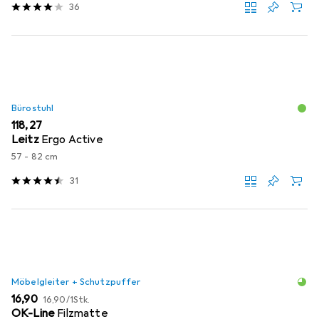
36
Bürostuhl
EUR
118,27
Leitz
Ergo Active
57 - 82 cm
31
Möbelgleiter + Schutzpuffer
EUR
EUR
16,90
16,90
/
1Stk.
OK-Line
Filzmatte