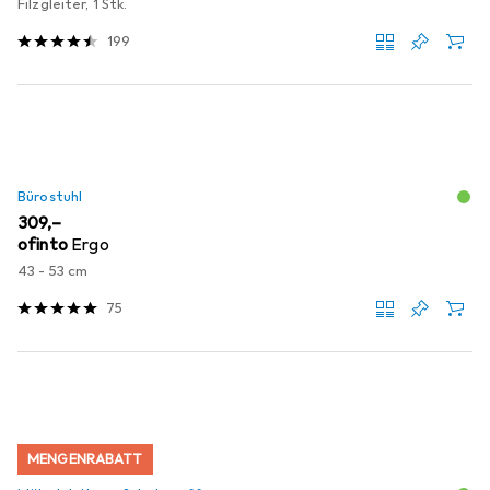
Filzgleiter, 1 Stk.
199
Bürostuhl
EUR
309,–
ofinto
Ergo
43 - 53 cm
75
MENGENRABATT