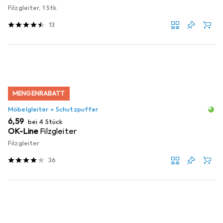
Filzgleiter, 1 Stk.
13
MENGENRABATT
Möbelgleiter + Schutzpuffer
EUR
6,59
bei 4 Stück
OK-Line
Filzgleiter
Filzgleiter
36