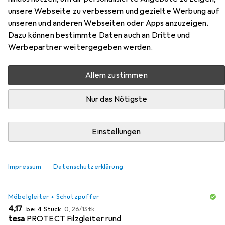
Silber
unsere Webseite zu verbessern und gezielte Werbung auf
unseren und anderen Webseiten oder Apps anzuzeigen.
Hier findest du passendes Zubehör zum Produkt VCM
Dazu können bestimmte Daten auch an Dritte und
Büromöbel Eckschreibtisch Lona T. 80 cm X Silber aus den
Werbepartner weitergegeben werden.
Kategorien Möbelgleiter + Schutzpuffer und Bürostuhl.
Allem zustimmen
Beliebt
Möbelgleiter + Schutzpuffer
Bürostuhl
Nur das Nötigste
Relevanz
Einstellungen
Produktliste
Impressum
Datenschutzerklärung
MENGENRABATT
Möbelgleiter + Schutzpuffer
EUR
EUR
4,17
bei 4 Stück
0,26
/
1Stk.
tesa
PROTECT Filzgleiter rund