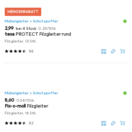
MENGENRABATT
Möbelgleiter + Schutzpuffer
EUR
EUR
2,99
bei 4 Stück
0,25
/
1Stk.
tesa
PROTECT Filzgleiter rund
Filzgleiter, 12 Stk.
88
Möbelgleiter + Schutzpuffer
EUR
EUR
8,60
0,54
/
1Stk.
Fix-o-moll
Filzgleiter
Filzgleiter, 16 Stk.
82