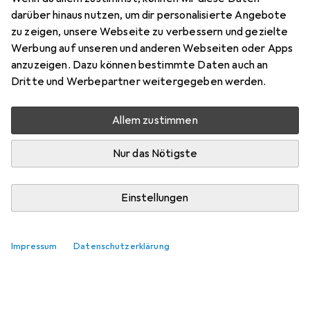
cm X Silber
darüber hinaus nutzen, um dir personalisierte Angebote
zu zeigen, unsere Webseite zu verbessern und gezielte
Hier findest du passendes Zubehör zum Produkt VCM
Werbung auf unseren und anderen Webseiten oder Apps
Büromöbel Eckschreibtisch Lona Tiefe 50 cm X Silber.
anzuzeigen. Dazu können bestimmte Daten auch an
Dritte und Werbepartner weitergegeben werden.
Relevanz
Produktliste
Allem zustimmen
Keine Produkte gefunden
Nur das Nötigste
Einstellungen
Impressum
Datenschutzerklärung