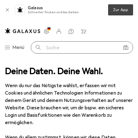
Galaxus
Zur App
Schneller finden und bestellen
Einstellungen
Kundenkonto
Vergleichslisten
Merklisten
Warenkorb
Navigation nach Kategorien
Menü
Suche
CM Büromöbel Eckschreibtisch Lona Tiefe 50 cm X Silber
Deine Daten. Deine Wahl.
Zubehör
VCM
Büromöbel Eckschreibtisch Lona
Wenn du nur das Nötigste wählst, erfassen wir mit
Tiefe 50 cm X Silber
Cookies und ähnlichen Technologien Informationen zu
190 x 130 x 76 cm
deinem Gerät und deinem Nutzungsverhalten auf unserer
Website. Diese brauchen wir, um dir bspw. ein sicheres
Login und Basisfunktionen wie den Warenkorb zu
Zubehör für VCM Büromöbel
ermöglichen.
Eckschreibtisch Lona Tiefe 50
Wenn du allem zustimmst, können wir diese Daten