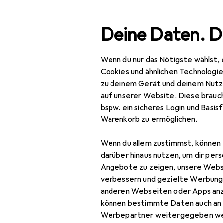
Suche
Deine Daten. D
Wenn du nur das Nötigste wählst, 
Navigation nach Kategorien
Gesamtsortiment
Woh
Gesamtsortiment
Cookies und ähnlichen Technologi
zu deinem Gerät und deinem Nutz
Wohnen
auf unserer Website. Diese brauch
bspw. ein sicheres Login und Basis
Möbel
Warenkorb zu ermöglichen.
Arbeitszimmer
Wenn du allem zustimmst, können 
Aktenschrank
darüber hinaus nutzen, um dir pers
EU
118
Angebote zu zeigen, unsere Webs
Bodenschutzmatte
V
verbessern und gezielte Werbung
35 
anderen Webseiten oder Apps an
Bürostuhl
können bestimmte Daten auch an 
Gymnastikball
Werbepartner weitergegeben we