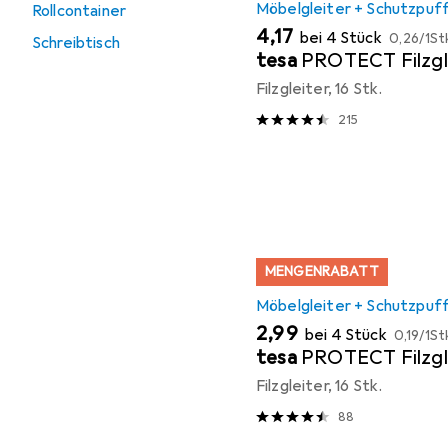
Möbelgleiter + Schutzpuf
Rollcontainer
EUR
EUR
4,17
bei 4 Stück
0,26
/
1St
Schreibtisch
tesa
PROTECT Filzgl
Filzgleiter, 16 Stk.
215
MENGENRABATT
Möbelgleiter + Schutzpuf
EUR
EUR
2,99
bei 4 Stück
0,19
/
1St
tesa
PROTECT Filzgl
Filzgleiter, 16 Stk.
88