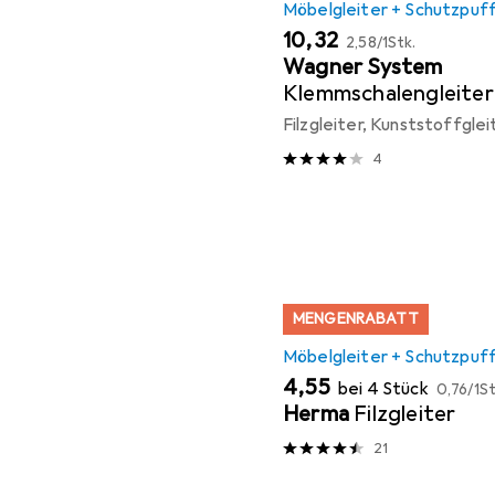
Möbelgleiter + Schutzpuf
EUR
EUR
10,32
2,58
/
1Stk.
Wagner System
Klemmschalengleiter
Filzgleiter, Kunststoffglei
4
MENGENRABATT
Möbelgleiter + Schutzpuf
EUR
EUR
4,55
bei 4 Stück
0,76
/
1St
Herma
Filzgleiter
21