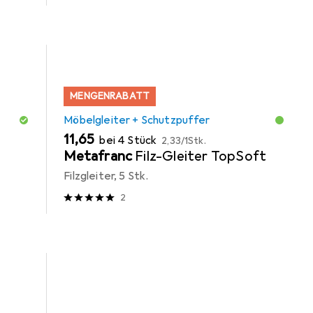
MENGENRABATT
Möbelgleiter + Schutzpuffer
EUR
EUR
11,65
bei 4 Stück
2,33
/
1Stk.
Metafranc
Filz-Gleiter TopSoft
Filzgleiter, 5 Stk.
2