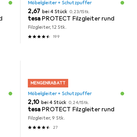
Möbelgleiter + Schutzpuffer
EUR
EUR
2,67
bei 4 Stück
0,23
/
1Stk.
d
tesa
PROTECT Filzgleiter rund
Filzgleiter, 12 Stk.
199
MENGENRABATT
Möbelgleiter + Schutzpuffer
EUR
EUR
2,10
bei 4 Stück
0,24
/
1Stk.
tesa
PROTECT Filzgleiter rund
Filzgleiter, 9 Stk.
27