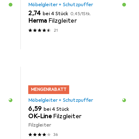
Möbelgleiter + Schutzpuffer
EUR
EUR
2,74
bei 4 Stück
0,45
/
1Stk.
Herma
Filzgleiter
21
MENGENRABATT
Möbelgleiter + Schutzpuffer
EUR
6,59
bei 4 Stück
OK-Line
Filzgleiter
Filzgleiter
36