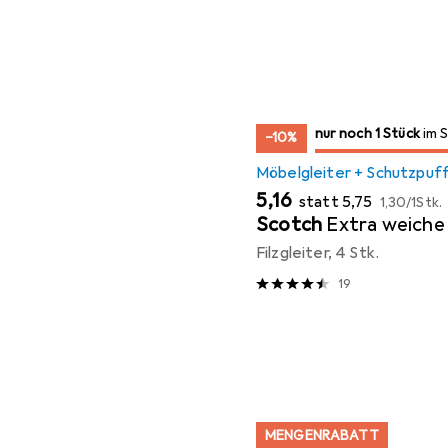
noch 1 Stück
nur noch 1 Stück
im Sale
im 
−10%
Möbelgleiter + Schutzpuf
EUR
EUR
EUR
5,16
statt
5,75
1,30
/
1Stk.
Scotch
Extra weiche 
Filzgleiter, 4 Stk.
19
MENGENRABATT