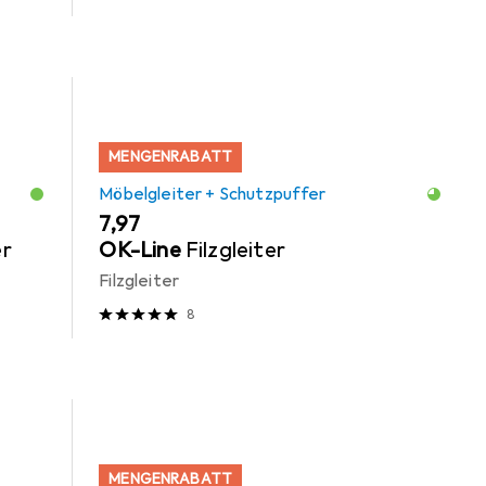
MENGENRABATT
Möbelgleiter + Schutzpuffer
EUR
7,97
er
OK-Line
Filzgleiter
Filzgleiter
8
MENGENRABATT