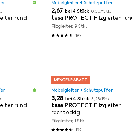
fer
Möbelgleiter + Schutzpuffer
EUR
EUR
2,67
bei 4 Stück
k.
0,30
/
1Stk.
eiter rund
tesa
PROTECT Filzgleiter run
Filzgleiter, 9 Stk.
199
MENGENRABATT
fer
Möbelgleiter + Schutzpuffer
EUR
EUR
3,28
bei 4 Stück
k.
3,28
/
1Stk.
eiter rund
tesa
PROTECT Filzgleiter
rechteckig
Filzgleiter, 1 Stk.
199