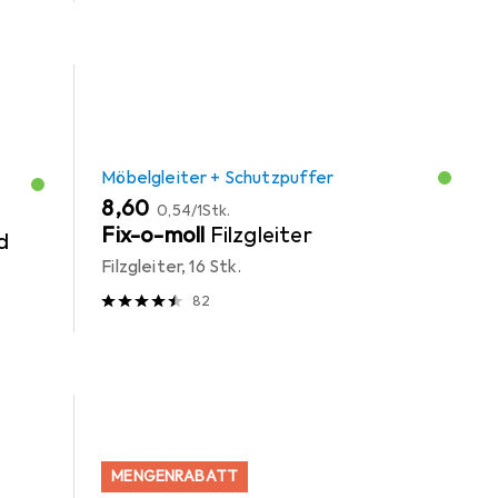
Möbelgleiter + Schutzpuffer
EUR
EUR
8,60
0,54
/
1Stk.
Fix-o-moll
Filzgleiter
d
Filzgleiter, 16 Stk.
82
MENGENRABATT