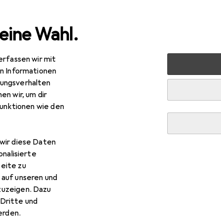
eine Wahl.
erfassen wir mit
nen
Möbel
Arbeitszimmer
Aktenschrank
VCM Hol
en Informationen
ungsverhalten
en wir, um dir
funktionen wie den
wir diese Daten
onalisierte
R
,–
eite zu
CM
Holz Büroschrank Aktenregal Lona l 5 Fächer
 auf unseren und
x 37 x 183 cm
zuzeigen. Dazu
Dritte und
rden.