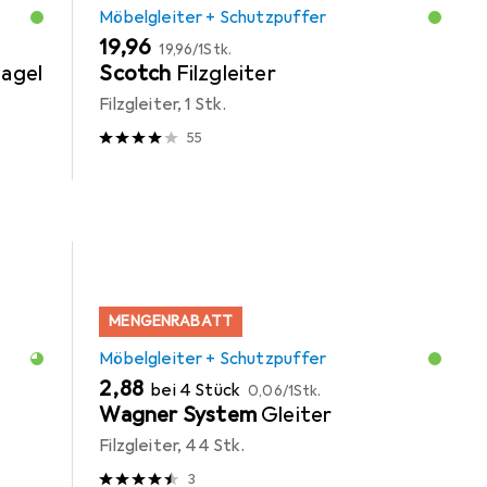
Möbelgleiter + Schutzpuffer
EUR
EUR
19,96
19,96
/
1Stk.
Nagel
Scotch
Filzgleiter
Filzgleiter, 1 Stk.
55
MENGENRABATT
Möbelgleiter + Schutzpuffer
EUR
EUR
2,88
bei 4 Stück
0,06
/
1Stk.
Wagner System
Gleiter
Filzgleiter, 44 Stk.
3