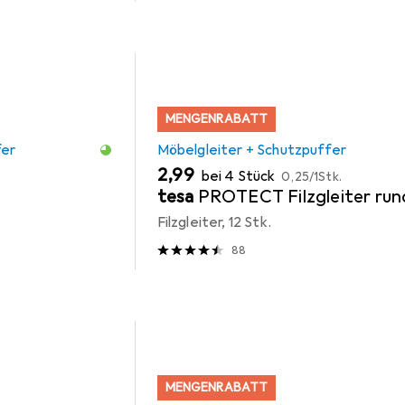
MENGENRABATT
fer
Möbelgleiter + Schutzpuffer
EUR
EUR
2,99
bei 4 Stück
0,25
/
1Stk.
tesa
PROTECT Filzgleiter run
Filzgleiter, 12 Stk.
88
MENGENRABATT