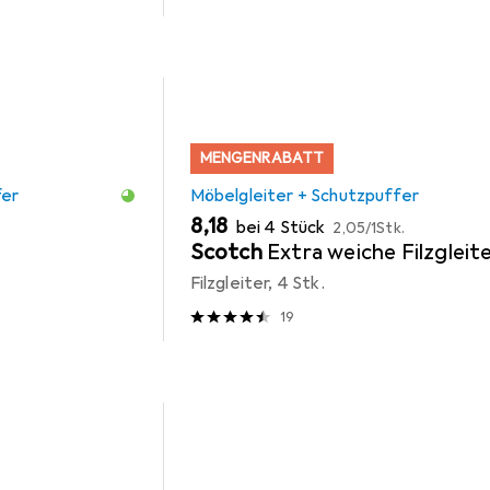
MENGENRABATT
fer
Möbelgleiter + Schutzpuffer
EUR
EUR
8,18
bei 4 Stück
2,05
/
1Stk.
Scotch
Extra weiche Filzgleit
Filzgleiter, 4 Stk.
19