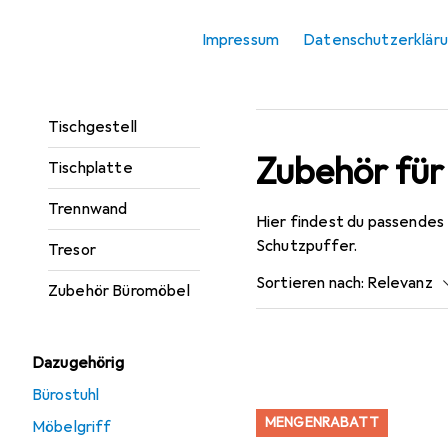
Rollcontainer
Impressum
Datenschutzerklär
Schreibtisch
Tischbeine +
Tischgestell
Zubehör für
Tischplatte
Trennwand
Hier findest du passendes
Schutzpuffer.
Tresor
Sortieren nach
:
Relevanz
Zubehör Büromöbel
Produktliste
Dazugehörig
Bürostuhl
MENGENRABATT
Möbelgriff