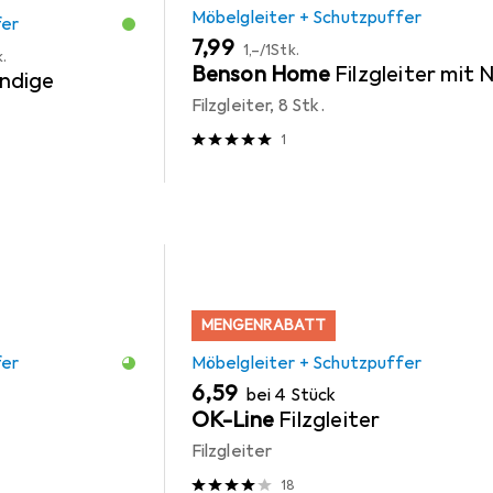
Möbelgleiter + Schutzpuffer
fer
EUR
EUR
7,99
1,–
/
1Stk.
k.
Benson Home
Filzgleiter mit 
ndige
Filzgleiter, 8 Stk.
1
MENGENRABATT
fer
Möbelgleiter + Schutzpuffer
EUR
6,59
bei 4 Stück
OK-Line
Filzgleiter
Filzgleiter
18