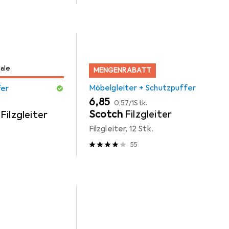
Sale
MENGENRABATT
Möbelgleiter + Schutzpuffer
fer
EUR
EUR
6,85
0,57
/
1Stk.
Scotch
Filzgleiter
Filzgleiter
Filzgleiter, 12 Stk.
55