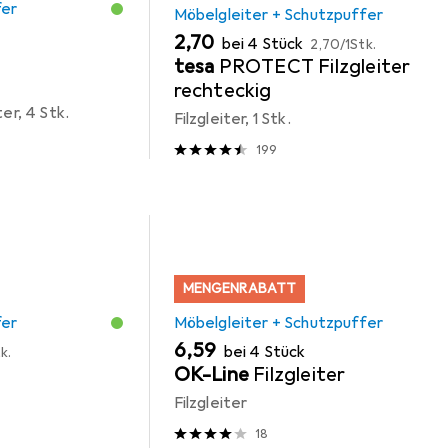
fer
Möbelgleiter + Schutzpuffer
EUR
EUR
2,70
bei 4 Stück
2,70
/
1Stk.
tesa
PROTECT Filzgleiter
rechteckig
ter, 4 Stk.
Filzgleiter, 1 Stk.
199
MENGENRABATT
fer
Möbelgleiter + Schutzpuffer
EUR
6,59
bei 4 Stück
k.
OK-Line
Filzgleiter
Filzgleiter
18