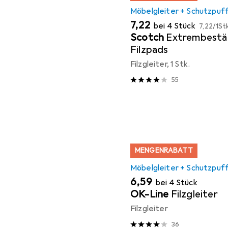
Möbelgleiter + Schutzpuf
EUR
EUR
7,22
bei 4 Stück
7,22
/
1St
Scotch
Extrembestä
Filzpads
Filzgleiter, 1 Stk.
55
MENGENRABATT
Möbelgleiter + Schutzpuf
EUR
6,59
bei 4 Stück
OK-Line
Filzgleiter
Filzgleiter
36