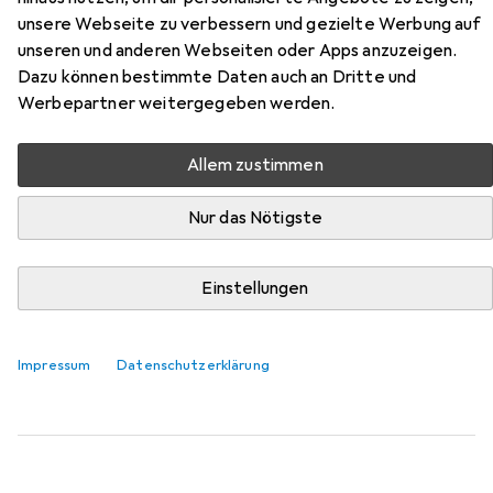
Zubehör für VCM Kobila
unsere Webseite zu verbessern und gezielte Werbung auf
unseren und anderen Webseiten oder Apps anzuzeigen.
Hier findest du passendes Zubehör zum Produkt VCM
Dazu können bestimmte Daten auch an Dritte und
Kobila aus der Kategorie Möbelgleiter + Schutzpuffer.
Werbepartner weitergegeben werden.
Relevanz
Allem zustimmen
Produktliste
Nur das Nötigste
Möbelgleiter + Schutzpuffer
Einstellungen
EUR
EUR
9,41
1,18
/
1Stk.
Fix-o-moll
Teppich-Gleiter
Teppichgleiter, 8 Stk.
Impressum
Datenschutzerklärung