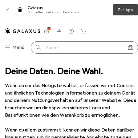
Galaxus
Zur App
Schneller finden und bestellen
Einstellungen
Kundenkonto
Vergleichslisten
Merklisten
Warenkorb
Navigation nach Kategorien
Menü
Suche
ohnzimmer
Deine Daten. Deine Wahl.
Couchtisch + Beistelltisch
VCM Kobila
Zubehör
Wenn du nur das Nötigste wählst, erfassen wir mit Cookies
und ähnlichen Technologien Informationen zu deinem Gerät
EUR
195,01
VCM
Kobila
und deinem Nutzungsverhalten auf unserer Website. Diese
58 x 115 x 52 cm
brauchen wir, um dir bspw. ein sicheres Login und
Basisfunktionen wie den Warenkorb zu ermöglichen.
Wenn du allem zustimmst, können wir diese Daten darüber
hinaus nutzen, um dir personalisierte Angebote zu zeigen,