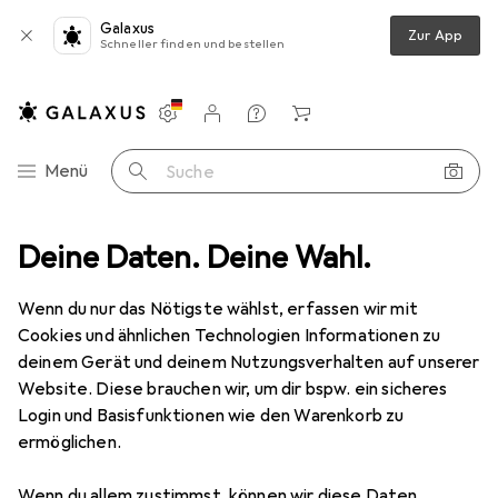
Galaxus
Zur App
Schneller finden und bestellen
Einstellungen
Kundenkonto
Vergleichslisten
Merklisten
Warenkorb
Navigation nach Kategorien
Menü
Suche
ohnzimmer
Deine Daten. Deine Wahl.
Couchtisch + Beistelltisch
VCM Kobila
Zubehör
Wenn du nur das Nötigste wählst, erfassen wir mit
VCM
Kobila
Cookies und ähnlichen Technologien Informationen zu
deinem Gerät und deinem Nutzungsverhalten auf unserer
Website. Diese brauchen wir, um dir bspw. ein sicheres
Login und Basisfunktionen wie den Warenkorb zu
ermöglichen.
Zubehör für VCM Kobila
Wenn du allem zustimmst, können wir diese Daten