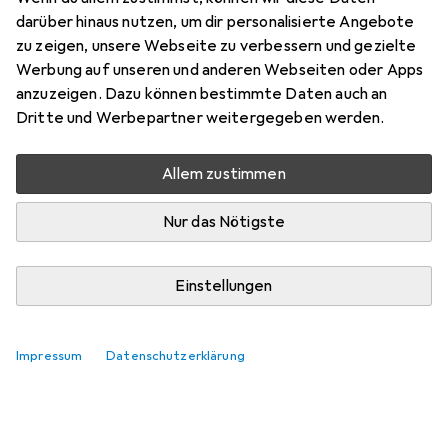
Hier findest du passendes Zubehör zum Produkt VCM
darüber hinaus nutzen, um dir personalisierte Angebote
Kobila.
zu zeigen, unsere Webseite zu verbessern und gezielte
Werbung auf unseren und anderen Webseiten oder Apps
Relevanz
anzuzeigen. Dazu können bestimmte Daten auch an
Produktliste
Dritte und Werbepartner weitergegeben werden.
Keine Produkte gefunden
Allem zustimmen
Nur das Nötigste
Einstellungen
Impressum
Datenschutzerklärung