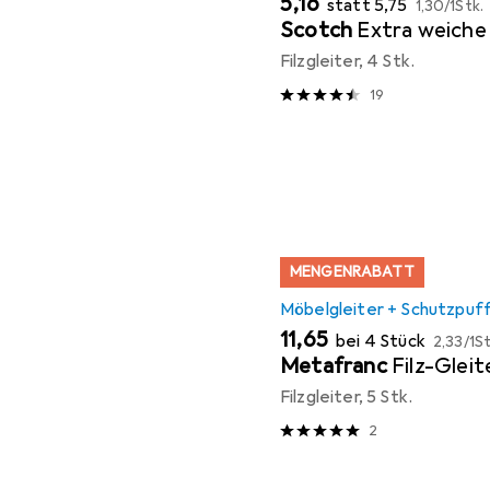
EUR
5,16
statt
5,75
1,30
/
1Stk.
Scotch
Extra weiche 
Filzgleiter, 4 Stk.
19
MENGENRABATT
Möbelgleiter + Schutzpuf
EUR
EUR
11,65
bei 4 Stück
2,33
/
1St
Metafranc
Filz-Glei
Filzgleiter, 5 Stk.
2