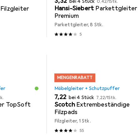
EUR
3,32
bei 4 Stück
0,42
/
1Stk.
Hansi-Siebert
Parkettgleiter
Filzgleiter
Premium
Parkettgleiter, 8 Stk.
5
MENGENRABATT
fer
Möbelgleiter + Schutzpuffer
EUR
EUR
7,22
bei 4 Stück
k.
7,22
/
1Stk.
ter TopSoft
Scotch
Extrembeständige
Filzpads
Filzgleiter, 1 Stk.
55