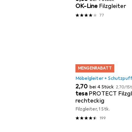
OK-Line
Filzgleiter
77
MENGENRABATT
Möbelgleiter + Schutzpuf
EUR
EUR
2,70
bei 4 Stück
2,70
/
1St
tesa
PROTECT Filzgl
rechteckig
Filzgleiter, 1 Stk.
199