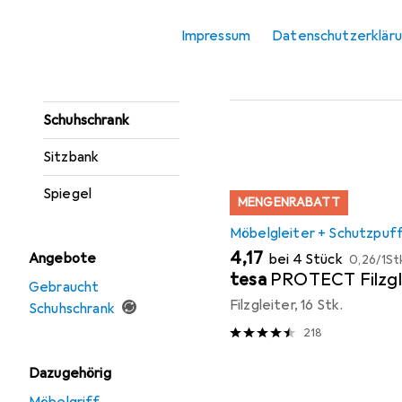
Sideboard
Impressum
Datenschutzerklär
Hier findest du passendes
Konsolentisch
Sortieren nach
:
Relevanz
Regenschirmständer
Produktliste
Schuhschrank
Sitzbank
Spiegel
MENGENRABATT
Möbelgleiter + Schutzpuf
EUR
EUR
4,17
Angebote
bei 4 Stück
0,26
/
1St
tesa
PROTECT Filzgl
Gebraucht
Filzgleiter, 16 Stk.
Schuhschrank
218
Dazugehörig