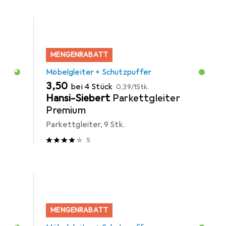
MENGENRABATT
Möbelgleiter + Schutzpuffer
EUR
EUR
3,50
bei 4 Stück
0,39
/
1Stk.
Hansi-Siebert
Parkettgleiter
Premium
Parkettgleiter, 9 Stk.
5
MENGENRABATT