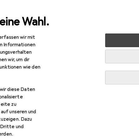
eine Wahl.
erfassen wir mit
nen
Möbel
Eingangsbereich
Schuhschrank
VCM L
en Informationen
ungsverhalten
en wir, um dir
funktionen wie den
R
,–
CM
Lona
wir diese Daten
onalisierte
eite zu
 auf unseren und
zuzeigen. Dazu
Dritte und
rden.
r VCM Lona