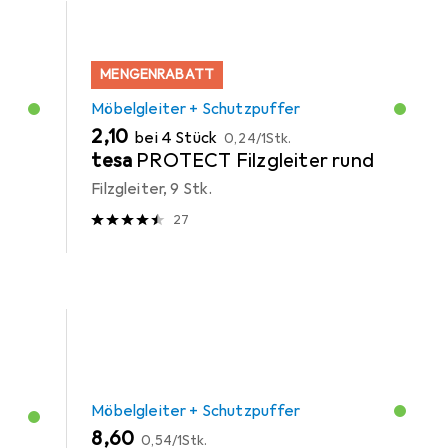
MENGENRABATT
Möbelgleiter + Schutzpuffer
EUR
EUR
2,10
bei 4 Stück
0,24
/
1Stk.
tesa
PROTECT Filzgleiter rund
Filzgleiter, 9 Stk.
27
Möbelgleiter + Schutzpuffer
EUR
EUR
8,60
0,54
/
1Stk.