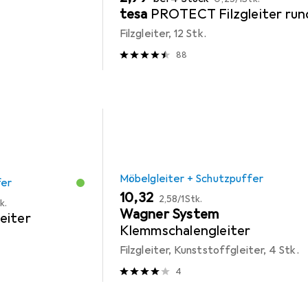
tesa
PROTECT Filzgleiter run
Filzgleiter, 12 Stk.
88
Möbelgleiter + Schutzpuffer
fer
EUR
EUR
10,32
2,58
/
1Stk.
k.
Wagner System
eiter
Klemmschalengleiter
Filzgleiter, Kunststoffgleiter, 4 Stk.
4