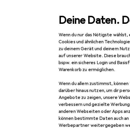
Suche
Deine Daten. D
Wenn du nur das Nötigste wählst, 
Navigation nach Kategorien
Gesamtsortiment
Woh
Gesamtsortiment
Cookies und ähnlichen Technologi
zu deinem Gerät und deinem Nutz
Wohnen
auf unserer Website. Diese brauch
bspw. ein sicheres Login und Basis
Möbel
Warenkorb zu ermöglichen.
EU
115
Eingangsbereich
V
Wenn du allem zustimmst, können 
Garderobe +
darüber hinaus nutzen, um dir pers
Kleiderstange
Angebote zu zeigen, unsere Webs
verbessern und gezielte Werbung
Kleiderhaken +
anderen Webseiten oder Apps an
Wandgarderobe
können bestimmte Daten auch an 
Werbepartner weitergegeben we
Zubehör fü
Kommode +