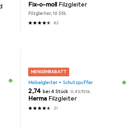
Fix-o-moll
Filzgleiter
d
Filzgleiter, 16 Stk.
82
MENGENRABATT
Möbelgleiter + Schutzpuffer
EUR
EUR
2,74
bei 4 Stück
0,45
/
1Stk.
Herma
Filzgleiter
21