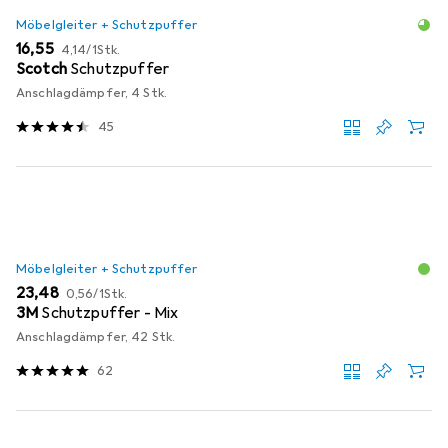
Möbelgleiter + Schutzpuffer
EUR
EUR
16,55
4,14
/
1Stk.
Scotch
Schutzpuffer
Anschlagdämpfer, 4 Stk.
45
Möbelgleiter + Schutzpuffer
EUR
EUR
23,48
0,56
/
1Stk.
3M
Schutzpuffer - Mix
Anschlagdämpfer, 42 Stk.
62