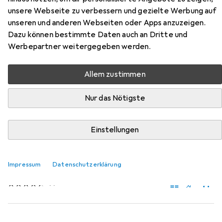
Zubehör für Vicco Eliza
unsere Webseite zu verbessern und gezielte Werbung auf
unseren und anderen Webseiten oder Apps anzuzeigen.
Hier findest du passendes Zubehör zum Produkt Vicco
Dazu können bestimmte Daten auch an Dritte und
Eliza aus der Kategorie Möbelgleiter + Schutzpuffer.
Werbepartner weitergegeben werden.
Relevanz
Allem zustimmen
Produktliste
Nur das Nötigste
MENGENRABATT
Einstellungen
Möbelgleiter + Schutzpuffer
EUR
EUR
4,39
bei 4 Stück
0,55
/
1Stk.
tesa
PROTECT Türschutzpuffer
Impressum
Datenschutzerklärung
Anschlagdämpfer, 8 Stk.
97