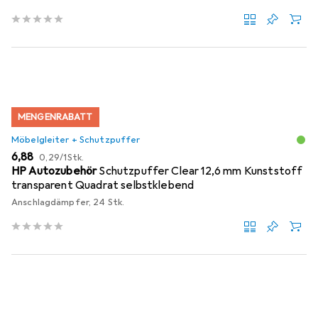
MENGENRABATT
Möbelgleiter + Schutzpuffer
EUR
EUR
6,88
0,29
/
1Stk.
HP Autozubehör
Schutzpuffer Clear 12,6 mm Kunststoff
transparent Quadrat selbstklebend
Anschlagdämpfer, 24 Stk.