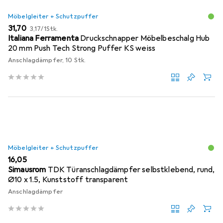
Möbelgleiter + Schutzpuffer
EUR
EUR
31,70
3,17
/
1Stk.
Italiana Ferramenta
Druckschnapper Möbelbeschalg Hub
20 mm Push Tech Strong Puffer KS weiss
Anschlagdämpfer, 10 Stk.
Möbelgleiter + Schutzpuffer
EUR
16,05
Simausrom
TDK Türanschlagdämpfer selbstklebend, rund,
Ø10 x 1.5, Kunststoff transparent
Anschlagdämpfer