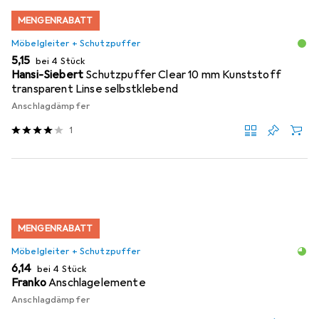
MENGENRABATT
Möbelgleiter + Schutzpuffer
EUR
5,15
bei 4 Stück
Hansi-Siebert
Schutzpuffer Clear 10 mm Kunststoff
transparent Linse selbstklebend
Anschlagdämpfer
1
MENGENRABATT
Möbelgleiter + Schutzpuffer
EUR
6,14
bei 4 Stück
Franko
Anschlagelemente
Anschlagdämpfer