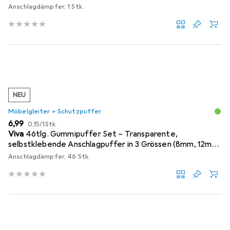
Anschlagdämpfer, 1 Stk.
NEU
Möbelgleiter + Schutzpuffer
EUR
EUR
6,99
0,15
/
1Stk.
Viva
46tlg. Gummipuffer Set – Transparente,
selbstklebende Anschlagpuffer in 3 Grössen (8mm, 12mm,
18mm)
Anschlagdämpfer, 46 Stk.