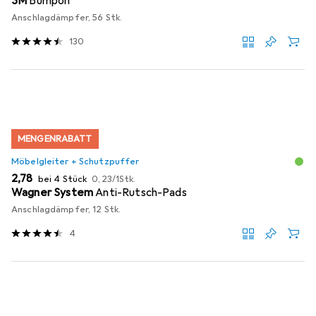
3M
Bumpon
Anschlagdämpfer, 56 Stk.
130
MENGENRABATT
Möbelgleiter + Schutzpuffer
EUR
EUR
2,78
bei 4 Stück
0,23
/
1Stk.
Wagner System
Anti-Rutsch-Pads
Anschlagdämpfer, 12 Stk.
4