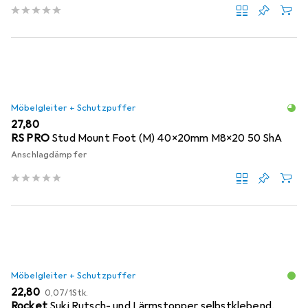
Möbelgleiter + Schutzpuffer
EUR
27,80
RS PRO
Stud Mount Foot (M) 40x20mm M8x20 50 ShA
Anschlagdämpfer
Möbelgleiter + Schutzpuffer
EUR
EUR
22,80
0,07
/
1Stk.
Rocket
Suki Rutsch- und Lärmstopper selbstklebend,