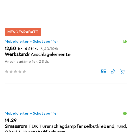
MENGENRABATT
Möbelgleiter + Schutzpuffer
EUR
EUR
12,80
bei 4 Stück
6,40
/
1Stk.
Werkstarck
Anschlagelemente
Anschlagdämpfer, 2 Stk.
Möbelgleiter + Schutzpuffer
EUR
14,29
Simausrom
TDK Türanschlagdämpfer selbstklebend, rund,