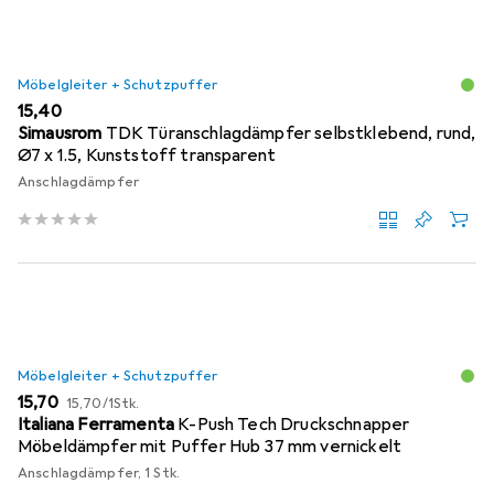
Möbelgleiter + Schutzpuffer
EUR
15,40
Simausrom
TDK Türanschlagdämpfer selbstklebend, rund,
Ø7 x 1.5, Kunststoff transparent
Anschlagdämpfer
Möbelgleiter + Schutzpuffer
EUR
EUR
15,70
15,70
/
1Stk.
Italiana Ferramenta
K-Push Tech Druckschnapper
Möbeldämpfer mit Puffer Hub 37 mm vernickelt
Anschlagdämpfer, 1 Stk.