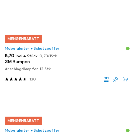
MENGENRABATT
Möbelgleiter + Schutzpuffer
EUR
EUR
8,70
bei 4 Stück
0,73
/
1Stk.
3M
Bumpon
Anschlagdämpfer, 12 Stk.
130
MENGENRABATT
Möbelgleiter + Schutzpuffer