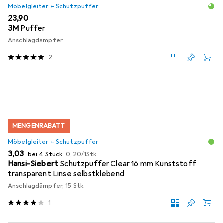
Möbelgleiter + Schutzpuffer
EUR
23,90
3M
Puffer
Anschlagdämpfer
2
MENGENRABATT
Möbelgleiter + Schutzpuffer
EUR
EUR
3,03
bei 4 Stück
0,20
/
1Stk.
Hansi-Siebert
Schutzpuffer Clear 16 mm Kunststoff
transparent Linse selbstklebend
Anschlagdämpfer, 15 Stk.
1