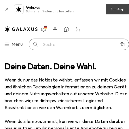
Galaxus
Zur App
Schneller finden und bestellen
Einstellungen
Kundenkonto
Vergleichslisten
Merklisten
Warenkorb
Navigation nach Kategorien
Menü
Suche
ingangsbereich
Deine Daten. Deine Wahl.
Kommode + Sideboard
Vicco Eliza
Zubehör
Wenn du nur das Nötigste wählst, erfassen wir mit Cookies
EUR
160,53
und ähnlichen Technologien Informationen zu deinem Gerät
Vicco
Eliza
und deinem Nutzungsverhalten auf unserer Website. Diese
80 x 42 x 81.50 cm
brauchen wir, um dir bspw. ein sicheres Login und
Basisfunktionen wie den Warenkorb zu ermöglichen.
Wenn du allem zustimmst, können wir diese Daten darüber
hinaus nutzen, um dir personalisierte Angebote zu zeigen,