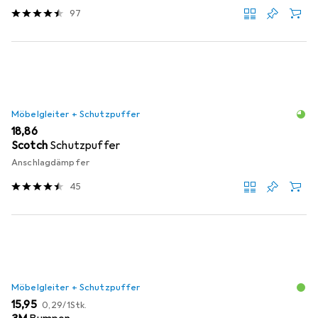
97
Möbelgleiter + Schutzpuffer
EUR
18,86
Scotch
Schutzpuffer
Anschlagdämpfer
45
Möbelgleiter + Schutzpuffer
EUR
EUR
15,95
0,29
/
1Stk.