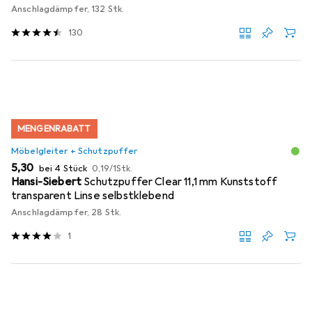
Anschlagdämpfer, 132 Stk.
130
MENGENRABATT
Möbelgleiter + Schutzpuffer
EUR
EUR
5,30
bei 4 Stück
0,19
/
1Stk.
Hansi-Siebert
Schutzpuffer Clear 11,1 mm Kunststoff
transparent Linse selbstklebend
Anschlagdämpfer, 28 Stk.
1