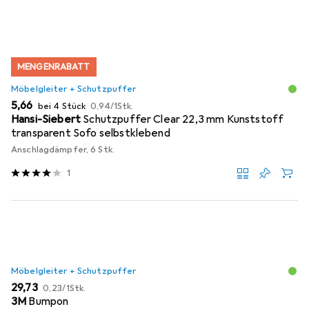
MENGENRABATT
Möbelgleiter + Schutzpuffer
EUR
EUR
5,66
bei 4 Stück
0,94
/
1Stk.
Hansi-Siebert
Schutzpuffer Clear 22,3 mm Kunststoff
transparent Sofo selbstklebend
Anschlagdämpfer, 6 Stk.
1
Möbelgleiter + Schutzpuffer
EUR
EUR
29,73
0,23
/
1Stk.
3M
Bumpon