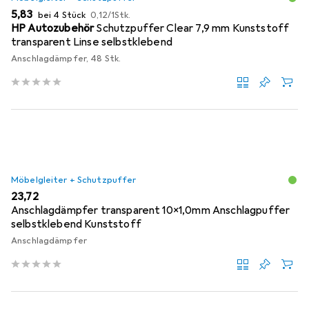
EUR
EUR
5,83
bei 4 Stück
0,12
/
1Stk.
HP Autozubehör
Schutzpuffer Clear 7,9 mm Kunststoff
transparent Linse selbstklebend
Anschlagdämpfer, 48 Stk.
Möbelgleiter + Schutzpuffer
EUR
23,72
Anschlagdämpfer transparent 10x1,0mm Anschlagpuffer
selbstklebend Kunststoff
Anschlagdämpfer