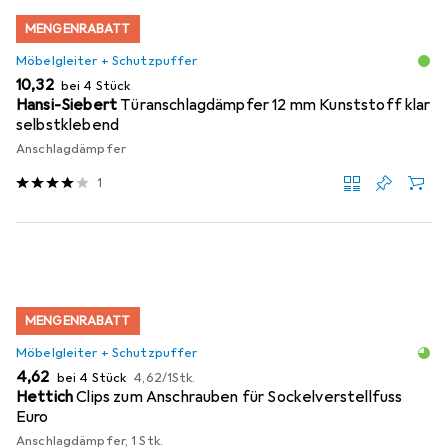
MENGENRABATT
Möbelgleiter + Schutzpuffer
EUR
10,32
bei 4 Stück
Hansi-Siebert
Türanschlagdämpfer 12 mm Kunststoff klar
selbstklebend
Anschlagdämpfer
1
MENGENRABATT
Möbelgleiter + Schutzpuffer
EUR
EUR
4,62
bei 4 Stück
4,62
/
1Stk.
Hettich
Clips zum Anschrauben für Sockelverstellfuss
Euro
Anschlagdämpfer, 1 Stk.