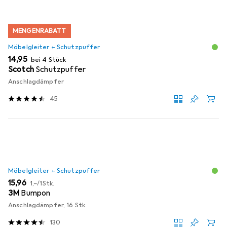
MENGENRABATT
Möbelgleiter + Schutzpuffer
EUR
14,95
bei 4 Stück
Scotch
Schutzpuffer
Anschlagdämpfer
45
Möbelgleiter + Schutzpuffer
EUR
EUR
15,96
1,–
/
1Stk.
3M
Bumpon
Anschlagdämpfer, 16 Stk.
130