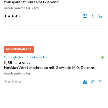
transparent Koni selbstklebend
Anschlagdämpfer, 9 Stk.
1
MENGENRABATT
Möbelgleiter + Schutzpuffer
EUR
11,55
bei 4 Stück
Hettich
Verstellschraube mit Gewinde M10, Durchm
Anschlagdämpfer