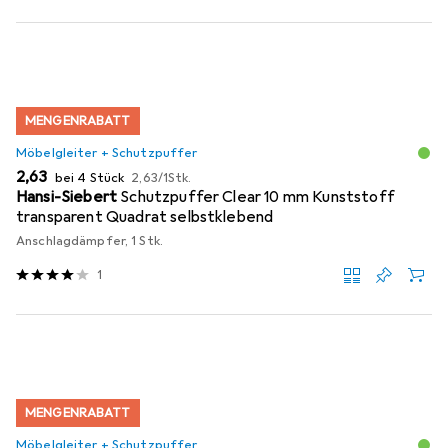
MENGENRABATT
Möbelgleiter + Schutzpuffer
EUR
EUR
2,63
bei 4 Stück
2,63
/
1Stk.
Hansi-Siebert
Schutzpuffer Clear 10 mm Kunststoff
transparent Quadrat selbstklebend
Anschlagdämpfer, 1 Stk.
1
MENGENRABATT
Möbelgleiter + Schutzpuffer