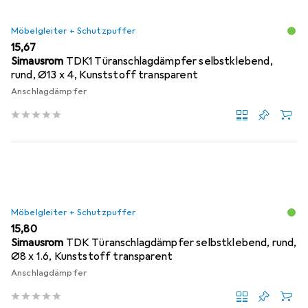
Möbelgleiter + Schutzpuffer
EUR
15,67
Simausrom
TDK1 Türanschlagdämpfer selbstklebend,
rund, Ø13 x 4, Kunststoff transparent
Anschlagdämpfer
Möbelgleiter + Schutzpuffer
EUR
15,80
Simausrom
TDK Türanschlagdämpfer selbstklebend, rund,
Ø8 x 1.6, Kunststoff transparent
Anschlagdämpfer