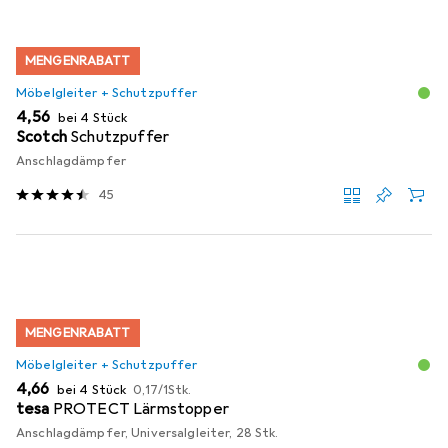
MENGENRABATT
Möbelgleiter + Schutzpuffer
EUR
4,56
bei 4 Stück
Scotch
Schutzpuffer
Anschlagdämpfer
45
MENGENRABATT
Möbelgleiter + Schutzpuffer
EUR
EUR
4,66
bei 4 Stück
0,17
/
1Stk.
tesa
PROTECT Lärmstopper
Anschlagdämpfer, Universalgleiter, 28 Stk.