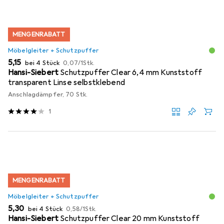
MENGENRABATT
Möbelgleiter + Schutzpuffer
EUR
EUR
5,15
bei 4 Stück
0,07
/
1Stk.
Hansi-Siebert
Schutzpuffer Clear 6,4 mm Kunststoff
transparent Linse selbstklebend
Anschlagdämpfer, 70 Stk.
1
MENGENRABATT
Möbelgleiter + Schutzpuffer
EUR
EUR
5,30
bei 4 Stück
0,58
/
1Stk.
Hansi-Siebert
Schutzpuffer Clear 20 mm Kunststoff