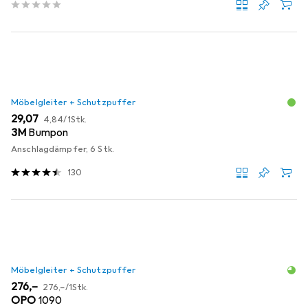
Möbelgleiter + Schutzpuffer
EUR
EUR
29,07
4,84
/
1Stk.
3M
Bumpon
Anschlagdämpfer, 6 Stk.
130
Möbelgleiter + Schutzpuffer
EUR
EUR
276,–
276,–
/
1Stk.
OPO
1090