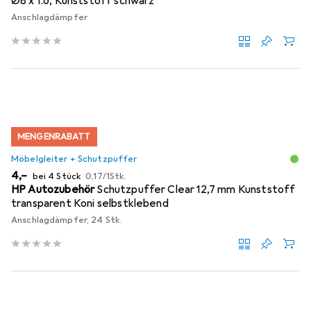
Ø8 x 1.6, Kunststoff schwarz
Anschlagdämpfer
MENGENRABATT
Möbelgleiter + Schutzpuffer
EUR
EUR
4,–
bei 4 Stück
0,17
/
1Stk.
HP Autozubehör
Schutzpuffer Clear 12,7 mm Kunststoff
transparent Koni selbstklebend
Anschlagdämpfer, 24 Stk.