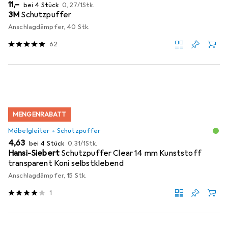
EUR
EUR
11,–
bei 4 Stück
0,27
/
1Stk.
3M
Schutzpuffer
Anschlagdämpfer, 40 Stk.
62
MENGENRABATT
Möbelgleiter + Schutzpuffer
EUR
EUR
4,63
bei 4 Stück
0,31
/
1Stk.
Hansi-Siebert
Schutzpuffer Clear 14 mm Kunststoff
transparent Koni selbstklebend
Anschlagdämpfer, 15 Stk.
1