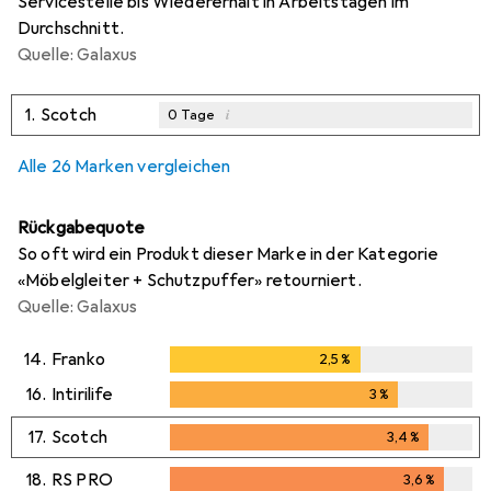
Servicestelle bis Wiedererhalt in Arbeitstagen im
Durchschnitt.
Quelle: Galaxus
1.
Scotch
i
0
Tage
Alle 26 Marken vergleichen
Rückgabequote
So oft wird ein Produkt dieser Marke in der Kategorie
«Möbelgleiter + Schutzpuffer» retourniert.
Quelle: Galaxus
14.
Franko
2,5
%
2,5
%
16.
Intirilife
3
%
3
%
17.
Scotch
3,4
%
3,4
%
18.
RS PRO
3,6
%