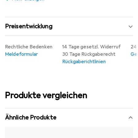
dieser Eigenschaften sind sie ideal als langfristige
Lärmdämpfer und Stossschutz geeignet.
Preisentwicklung
Rechtliche Bedenken
14 Tage gesetzl. Widerruf
24 
Meldeformular
30 Tage Rückgaberecht
Gew
Rückgaberichtlinien
Produkte vergleichen
Ähnliche Produkte