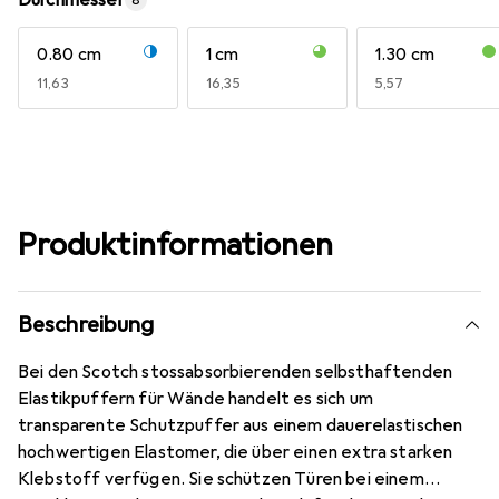
Durchmesser
8
0.80 cm
1 cm
1.30 cm
EUR
11,63
EUR
16,35
EUR
5,57
Produktinformationen
Beschreibung
Bei den Scotch stossabsorbierenden selbsthaftenden
Elastikpuffern für Wände handelt es sich um
transparente Schutzpuffer aus einem dauerelastischen
hochwertigen Elastomer, die über einen extra starken
Klebstoff verfügen. Sie schützen Türen bei einem