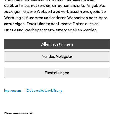
Preis in EUR inkl. MwSt.
darüber hinaus nutzen, um dir personalisierte Angebote
zu zeigen, unsere Webseite zu verbessern und gezielte
Marke
Bewertungen
Werbung auf unseren und anderen Webseiten oder Apps
Mehr von Scotch
45
anzuzeigen. Dazu können bestimmte Daten auch an
Dritte und Werbepartner weitergegeben werden.
Zwischen Fr, 14.8. und Sa, 15.8. geliefert
Allem zustimmen
Mehr als 10 Stück an Lager beim Lieferanten
Lieferort angeben für genaue Lieferzeit
Nur das Nötigste
In den Warenkorb
Einstellungen
Vergleichen
Merken
Impressum
Datenschutzerklärung
i
Kostenloser Versand ab 30,–