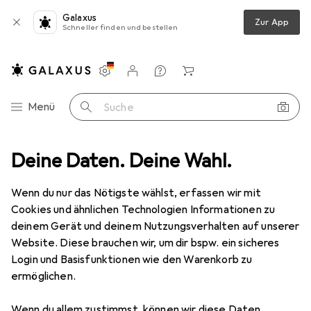
Galaxus
Zur App
Schneller finden und bestellen
Einstellungen
Kundenkonto
Vergleichslisten
Merklisten
Warenkorb
Navigation nach Kategorien
Menü
Suche
lbeschlag
Deine Daten. Deine Wahl.
Möbelgleiter + Schutzpuffer
Scotch Schutzpuffer
Wenn du nur das Nötigste wählst, erfassen wir mit
Cookies und ähnlichen Technologien Informationen zu
5 Bilder
deinem Gerät und deinem Nutzungsverhalten auf unserer
Website. Diese brauchen wir, um dir bspw. ein sicheres
EUR
16,55
EUR
4,14
/
1Stk.
Login und Basisfunktionen wie den Warenkorb zu
Scotch
Schutzpuffer
ermöglichen.
Anschlagdämpfer, 4 Stk.
Wenn du allem zustimmst, können wir diese Daten