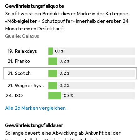
Gewährleistungsfallquote
So oft weist ein Produkt dieser Marke in der Kategorie
«Möbelgleiter + Schutzpuffer» innerhalb der ersten 24
Monate einen Defekt auf.
Quelle: Galaxus
19.
Relaxdays
0,1
%
0,1
%
21.
Franko
0,2
%
0,2
%
21.
Scotch
0,2
%
0,2
%
21.
Wagner System
0,2
%
0,2
%
24.
ISO
0,3
%
0,3
%
Alle 26 Marken vergleichen
Gewährleistungsfalldauer
So lange dauert eine Abwicklung ab Ankunft bei der