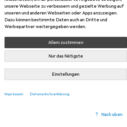
Hier findest du passendes Zubehör zum Produkt vidaXL
unsere Webseite zu verbessern und gezielte Werbung auf
Donovan aus der Kategorie Möbelgleiter + Schutzpuffer.
unseren und anderen Webseiten oder Apps anzuzeigen.
Relevanz
Dazu können bestimmte Daten auch an Dritte und
Werbepartner weitergegeben werden.
Produktliste
Allem zustimmen
Möbelgleiter + Schutzpuffer
Nur das Nötigste
EUR
EUR
9,41
1,18
/
1Stk.
Fix-o-moll
Teppich-Gleiter
Einstellungen
Teppichgleiter, 8 Stk.
Impressum
Datenschutzerklärung
Nach oben