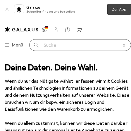
Galaxus
Zur App
Schneller finden und bestellen
Einstellungen
Kundenkonto
Vergleichslisten
Merklisten
Warenkorb
Navigation nach Kategorien
Menü
Suche
immer
Deine Daten. Deine Wahl.
Couchtisch + Beistelltisch
vidaXL Donovan
Zubehör
EUR
88,62
Wenn du nur das Nötigste wählst, erfassen wir mit Cookies
vidaXL
Donovan
und ähnlichen Technologien Informationen zu deinem Gerät
90 x 40 x 50 cm
und deinem Nutzungsverhalten auf unserer Website. Diese
brauchen wir, um dir bspw. ein sicheres Login und
Basisfunktionen wie den Warenkorb zu ermöglichen.
Zubehör für vidaXL Donovan
Wenn du allem zustimmst, können wir diese Daten darüber
hinaus nutzen, um dir personalisierte Angebote zu zeigen,