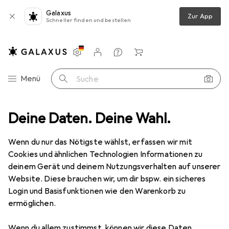
Galaxus
Zur App
Schneller finden und bestellen
Einstellungen
Kundenkonto
Vergleichslisten
Merklisten
Warenkorb
Navigation nach Kategorien
Menü
Suche
Deine Daten. Deine Wahl.
Möbel
Schlafzimmer
Bett
vidaXL Olfonis
Zubehör
vidaXL
Olfonis
Wenn du nur das Nötigste wählst, erfassen wir mit
120 x 190 cm
Cookies und ähnlichen Technologien Informationen zu
deinem Gerät und deinem Nutzungsverhalten auf unserer
Website. Diese brauchen wir, um dir bspw. ein sicheres
Zubehör für vidaXL Olfonis
Login und Basisfunktionen wie den Warenkorb zu
ermöglichen.
Hier findest du passendes Zubehör zum Produkt vidaXL
Wenn du allem zustimmst, können wir diese Daten