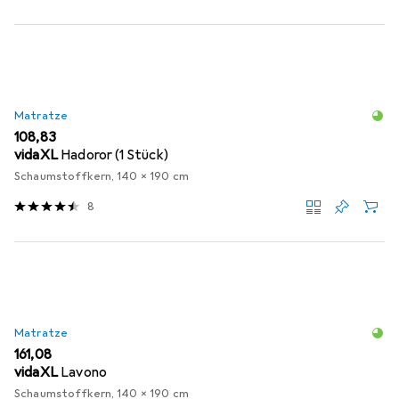
Matratze
EUR
108,83
vidaXL
Hadoror (1 Stück)
Schaumstoffkern, 140 x 190 cm
8
Matratze
EUR
161,08
vidaXL
Lavono
Schaumstoffkern, 140 x 190 cm