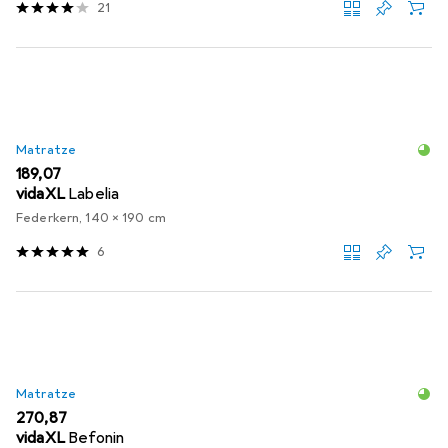
21
Matratze
EUR
189,07
vidaXL
Labelia
Federkern, 140 x 190 cm
6
Matratze
EUR
270,87
vidaXL
Befonin