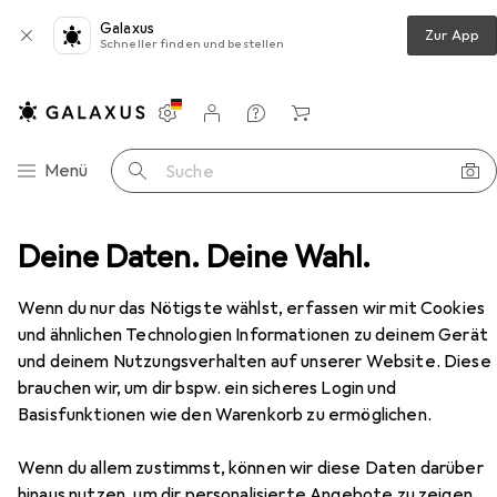
Galaxus
Zur App
Schneller finden und bestellen
Einstellungen
Kundenkonto
Vergleichslisten
Merklisten
Warenkorb
Navigation nach Kategorien
Menü
Suche
Möbel
Deine Daten. Deine Wahl.
Schlafzimmer
Bett
vidaXL Oldonina
Zubehör
EUR
138,71
Wenn du nur das Nötigste wählst, erfassen wir mit Cookies
vidaXL
Oldonina
und ähnlichen Technologien Informationen zu deinem Gerät
140 x 190 cm
und deinem Nutzungsverhalten auf unserer Website. Diese
brauchen wir, um dir bspw. ein sicheres Login und
Basisfunktionen wie den Warenkorb zu ermöglichen.
Zubehör für vidaXL Oldonina
Wenn du allem zustimmst, können wir diese Daten darüber
Hier findest du passendes Zubehör zum Produkt vidaXL
hinaus nutzen, um dir personalisierte Angebote zu zeigen,