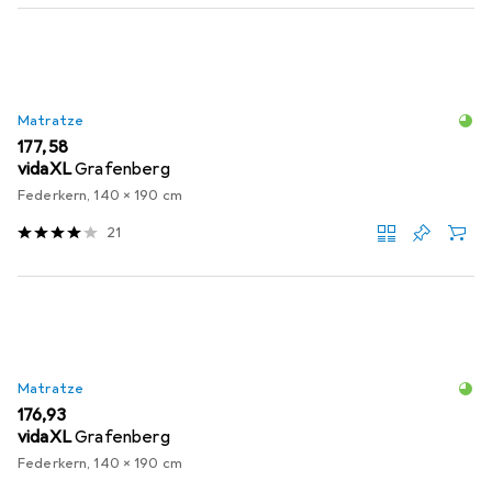
Matratze
EUR
177,58
vidaXL
Grafenberg
Federkern, 140 x 190 cm
21
Matratze
EUR
176,93
vidaXL
Grafenberg
Federkern, 140 x 190 cm