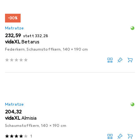
−30%
Matratze
EUR
EUR
232,59
statt
332,28
vidaXL
Betarus
Federkern, Schaumstoffkern, 140 x 190 cm
Matratze
EUR
204,32
vidaXL
Almisia
Schaumstoffkern, 140 x 190 cm
1