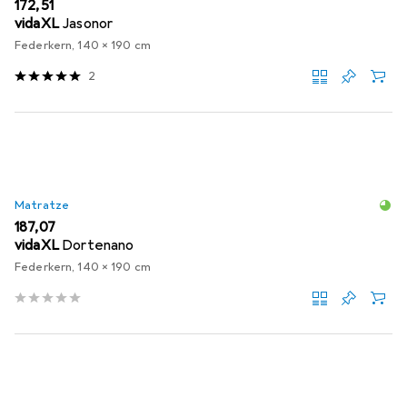
EUR
172,51
vidaXL
Jasonor
Federkern, 140 x 190 cm
2
Matratze
EUR
187,07
vidaXL
Dortenano
Federkern, 140 x 190 cm