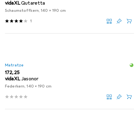
vidaXL
Qutaretta
Schaumstoffkern, 140 x 190 cm
1
Matratze
EUR
172,25
vidaXL
Jasonor
Federkern, 140 x 190 cm