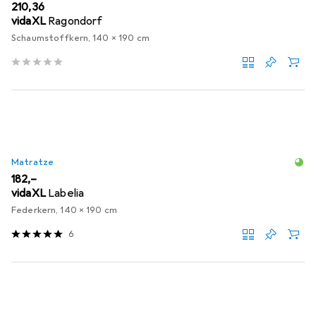
EUR
210,36
vidaXL
Ragondorf
Schaumstoffkern, 140 x 190 cm
Matratze
EUR
182,–
vidaXL
Labelia
Federkern, 140 x 190 cm
6