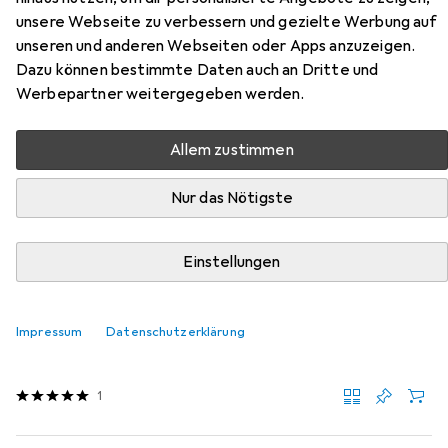
Oldonina aus der Kategorie Matratze.
unsere Webseite zu verbessern und gezielte Werbung auf
unseren und anderen Webseiten oder Apps anzuzeigen.
Dazu können bestimmte Daten auch an Dritte und
Beliebt
VidaXL
Werbepartner weitergegeben werden.
Relevanz
Allem zustimmen
Produktliste
Nur das Nötigste
Einstellungen
−41%
Matratze
EUR
EUR
325,88
statt
553,–
Impressum
Datenschutzerklärung
vidaXL
Yamisum
Schaumstoffkern, 140 x 190 cm
1