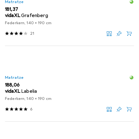
Matratze
EUR
181,37
vidaXL
Grafenberg
Federkern, 140 x 190 cm
21
Matratze
EUR
188,06
vidaXL
Labelia
Federkern, 140 x 190 cm
6