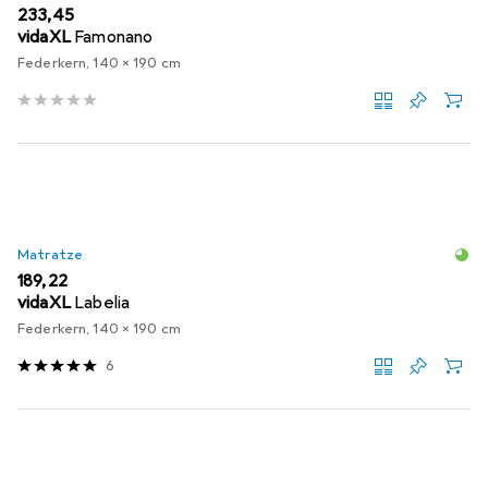
EUR
233,45
vidaXL
Famonano
Federkern, 140 x 190 cm
Matratze
EUR
189,22
vidaXL
Labelia
Federkern, 140 x 190 cm
6