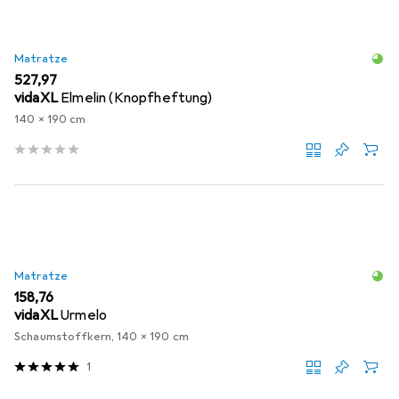
Matratze
EUR
527,97
vidaXL
Elmelin (Knopfheftung)
140 x 190 cm
Matratze
EUR
158,76
vidaXL
Urmelo
Schaumstoffkern, 140 x 190 cm
1