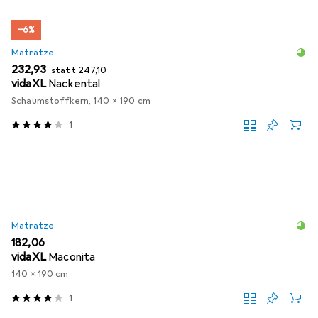
−6%
Matratze
EUR
EUR
232,93
statt
247,10
vidaXL
Nackental
Schaumstoffkern, 140 x 190 cm
1
Matratze
EUR
182,06
vidaXL
Maconita
140 x 190 cm
1