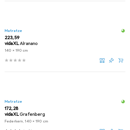
Matratze
EUR
223,59
vidaXL
Alranano
140 x 190 cm
Matratze
EUR
172,28
vidaXL
Grafenberg
Federkern, 140 x 190 cm