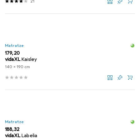
21
Matratze
EUR
179,20
vidaXL
Kaisley
140 x 190 cm
Matratze
EUR
188,32
vidaXL
Labelia