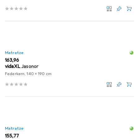
Matratze
EUR
163,96
vidaXL
Jasonor
Federkern, 140 x 190 cm
Matratze
EUR
155,77