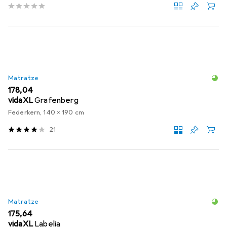
Matratze
EUR
178,04
vidaXL
Grafenberg
Federkern, 140 x 190 cm
21
Matratze
EUR
175,64
vidaXL
Labelia