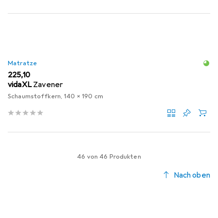
Matratze
EUR
225,10
vidaXL
Zavener
Schaumstoffkern, 140 x 190 cm
46 von 46 Produkten
Nach oben