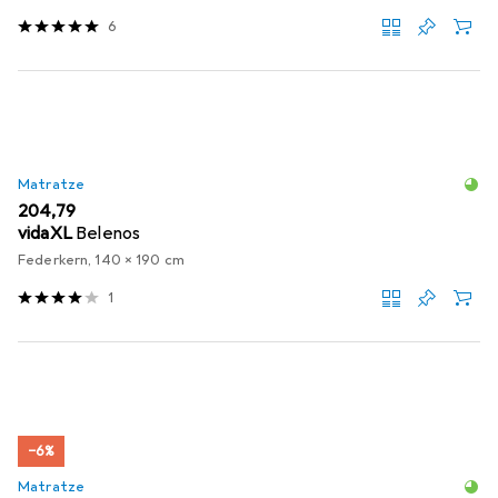
6
Matratze
EUR
204,79
vidaXL
Belenos
Federkern, 140 x 190 cm
1
−6%
Matratze