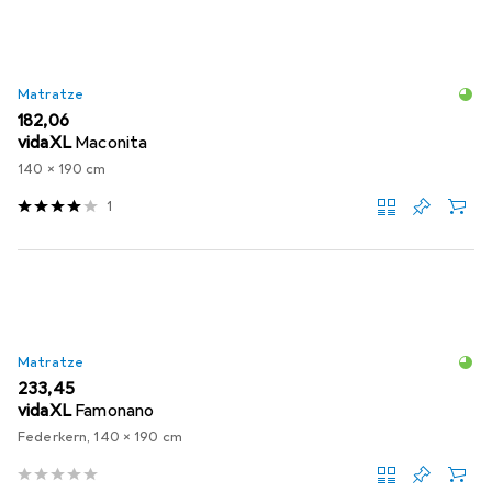
Matratze
EUR
182,06
vidaXL
Maconita
140 x 190 cm
1
Matratze
EUR
233,45
vidaXL
Famonano
Federkern, 140 x 190 cm