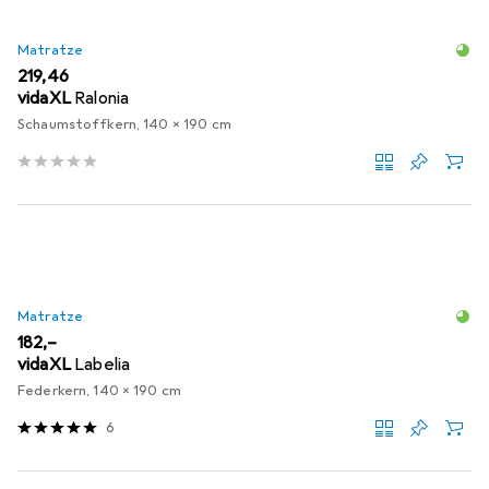
Matratze
EUR
219,46
vidaXL
Ralonia
Schaumstoffkern, 140 x 190 cm
Matratze
EUR
182,–
vidaXL
Labelia
Federkern, 140 x 190 cm
6