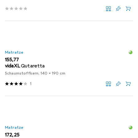
Matratze
EUR
155,77
vidaXL
Qutaretta
Schaumstoffkern, 140 x 190 cm
1
Matratze
EUR
172,25