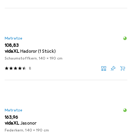
Matratze
EUR
108,83
vidaXL
Hadoror (1 Stück)
Schaumstoffkern, 140 x 190 cm
8
Matratze
EUR
163,96
vidaXL
Jasonor
Federkern, 140 x 190 cm