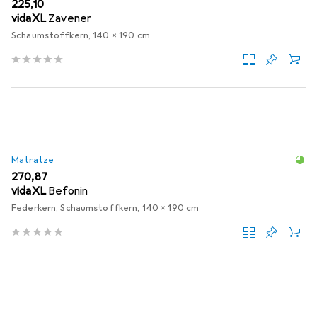
EUR
225,10
vidaXL
Zavener
Schaumstoffkern, 140 x 190 cm
Matratze
EUR
270,87
vidaXL
Befonin
Federkern, Schaumstoffkern, 140 x 190 cm