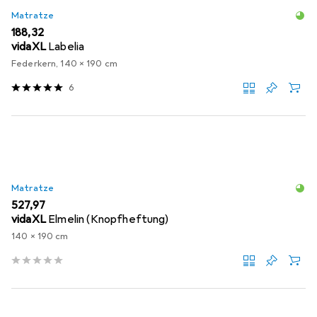
Matratze
EUR
188,32
vidaXL
Labelia
Federkern, 140 x 190 cm
6
Matratze
EUR
527,97
vidaXL
Elmelin (Knopfheftung)
140 x 190 cm