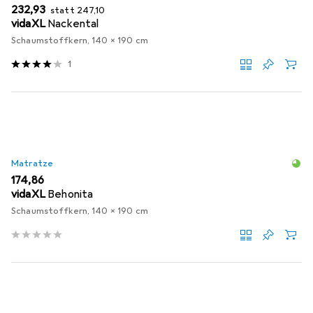
EUR
EUR
232,93
statt
247,10
vidaXL
Nackental
Schaumstoffkern, 140 x 190 cm
1
Matratze
EUR
174,86
vidaXL
Behonita
Schaumstoffkern, 140 x 190 cm