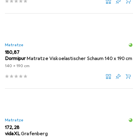
Matratze
EUR
180,87
Dormipur
Matratze Viskoelastischer Schaum 140 x 190 cm
140 x 190 cm
Matratze
EUR
172,28
vidaXL
Grafenberg