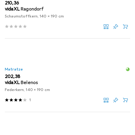
EUR
210,36
vidaXL
Ragondorf
Schaumstoffkern, 140 x 190 cm
Matratze
EUR
202,38
vidaXL
Belenos
Federkern, 140 x 190 cm
1