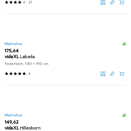
21
Matratze
EUR
175,64
vidaXL
Labelia
Federkern, 140 x 190 cm
6
Matratze
EUR
149,62
vidaXL
Hillesborn