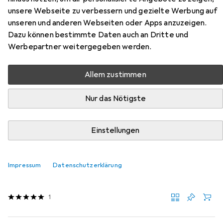
Naldenried aus der Kategorie Matratze.
unsere Webseite zu verbessern und gezielte Werbung auf
unseren und anderen Webseiten oder Apps anzuzeigen.
Dazu können bestimmte Daten auch an Dritte und
Beliebt
VidaXL
Werbepartner weitergegeben werden.
Relevanz
Allem zustimmen
Produktliste
Nur das Nötigste
Einstellungen
−41%
Matratze
EUR
EUR
325,88
statt
553,–
Impressum
Datenschutzerklärung
vidaXL
Yamisum
Schaumstoffkern, 140 x 190 cm
1