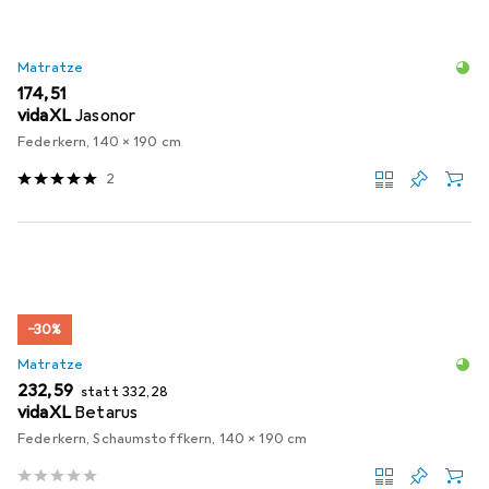
Matratze
EUR
174,51
vidaXL
Jasonor
Federkern, 140 x 190 cm
2
−30%
Matratze
EUR
EUR
232,59
statt
332,28
vidaXL
Betarus
Federkern, Schaumstoffkern, 140 x 190 cm