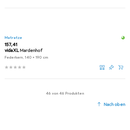
Matratze
EUR
157,41
vidaXL
Mardenhof
Federkern, 140 x 190 cm
46 von 46 Produkten
Nach oben