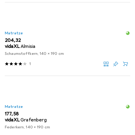
Matratze
EUR
204,32
vidaXL
Almisia
Schaumstoffkern, 140 x 190 cm
1
Matratze
EUR
177,58
vidaXL
Grafenberg
Federkern, 140 x 190 cm