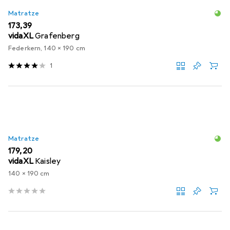
Matratze
EUR
173,39
vidaXL
Grafenberg
Federkern, 140 x 190 cm
1
Matratze
EUR
179,20
vidaXL
Kaisley
140 x 190 cm