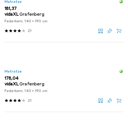
Matratze
EUR
181,37
vidaXL
Grafenberg
Federkern, 140 x 190 cm
21
Matratze
EUR
178,04
vidaXL
Grafenberg
Federkern, 140 x 190 cm
21