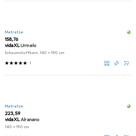
Matratze
EUR
158,76
vidaXL
Urmelo
Schaumstoffkern, 140 x 190 cm
1
Matratze
EUR
223,59
vidaXL
Alranano
140 x 190 cm