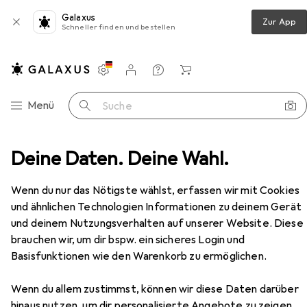
Galaxus
Zur App
Schneller finden und bestellen
Einstellungen
Kundenkonto
Vergleichslisten
Merklisten
Warenkorb
Navigation nach Kategorien
Menü
Suche
Möbel
Deine Daten. Deine Wahl.
Schlafzimmer
Bett
vidaXL Naldenried
Zubehör
EUR
230,57
Wenn du nur das Nötigste wählst, erfassen wir mit Cookies
vidaXL
Naldenried
und ähnlichen Technologien Informationen zu deinem Gerät
140 x 190 cm
und deinem Nutzungsverhalten auf unserer Website. Diese
brauchen wir, um dir bspw. ein sicheres Login und
Basisfunktionen wie den Warenkorb zu ermöglichen.
Zubehör für vidaXL Naldenried
Wenn du allem zustimmst, können wir diese Daten darüber
Hier findest du passendes Zubehör zum Produkt vidaXL
hinaus nutzen, um dir personalisierte Angebote zu zeigen,