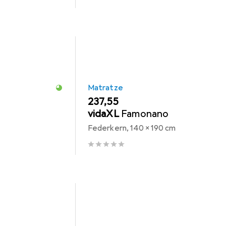
Matratze
EUR
237,55
vidaXL
Famonano
Federkern, 140 x 190 cm