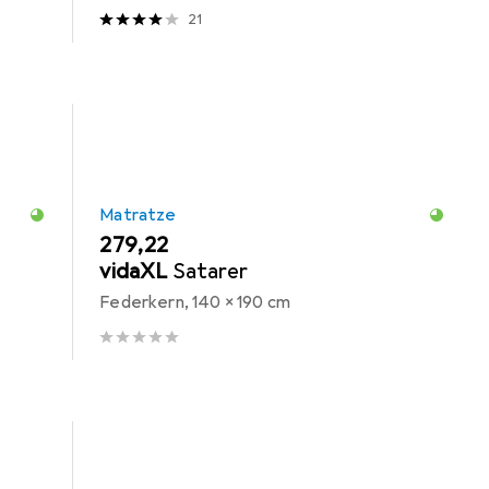
21
Matratze
EUR
279,22
vidaXL
Satarer
Federkern, 140 x 190 cm