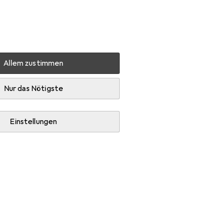
Einstellungen
Kundenkonto
Vergleichslisten
Merklisten
Warenkorb
Anmelden
Allem zustimmen
Zubehör
Nur das Nötigste
Einstellungen
atze.