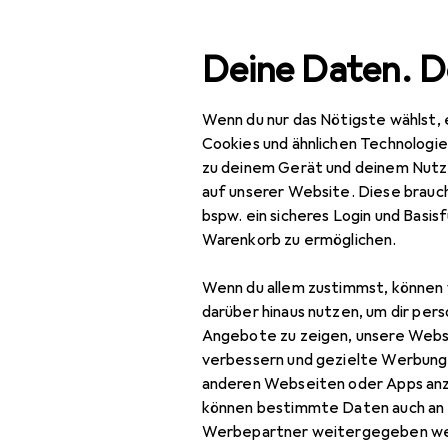
Suche
Deine Daten. D
Wenn du nur das Nötigste wählst, 
Navigation nach Kategorien
Gesamtsortiment
Woh
Gesamtsortiment
Cookies und ähnlichen Technologi
zu deinem Gerät und deinem Nutz
EU
15
Wohnen
auf unserer Website. Diese brauch
vi
bspw. ein sicheres Login und Basis
Möbel
140
Warenkorb zu ermöglichen.
Schlafzimmer
Wenn du allem zustimmst, können 
Bett
Zubehör für
darüber hinaus nutzen, um dir pers
Angebote zu zeigen, unsere Webs
Bett Zubehör
verbessern und gezielte Werbung
Hier findest du passendes
anderen Webseiten oder Apps an
Boxspringbett
können bestimmte Daten auch an 
Kleiderschrank
Werbepartner weitergegeben we
Beliebt
VidaXL