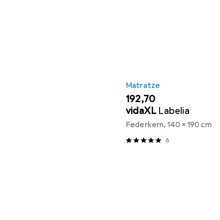
Matratze
EUR
192,70
vidaXL
Labelia
Federkern, 140 x 190 cm
6