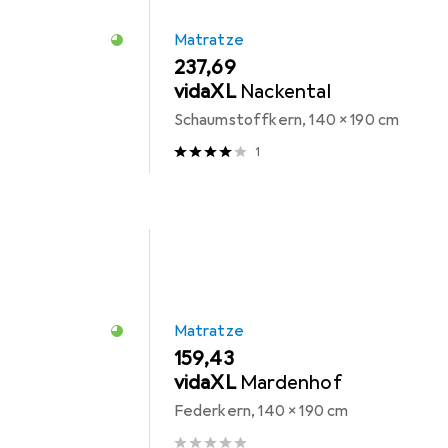
Matratze
EUR
237,69
vidaXL
Nackental
Schaumstoffkern, 140 x 190 cm
1
Matratze
EUR
159,43
vidaXL
Mardenhof
Federkern, 140 x 190 cm