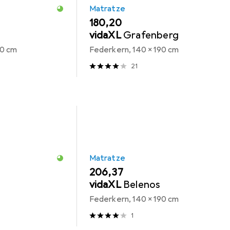
Matratze
EUR
180,20
vidaXL
Grafenberg
90 cm
Federkern, 140 x 190 cm
21
Matratze
EUR
206,37
vidaXL
Belenos
Federkern, 140 x 190 cm
1