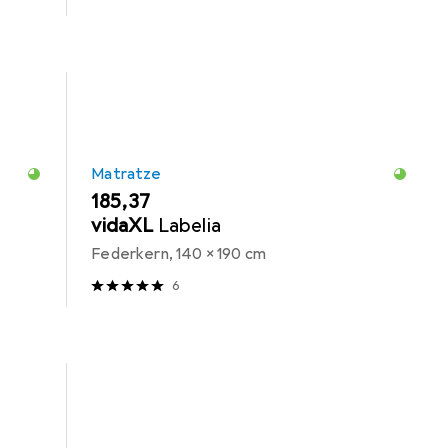
Matratze
EUR
185,37
vidaXL
Labelia
Federkern, 140 x 190 cm
6