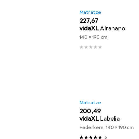
Matratze
EUR
227,67
vidaXL
Alranano
140 x 190 cm
Matratze
EUR
200,49
vidaXL
Labelia
Federkern, 140 x 190 cm
6