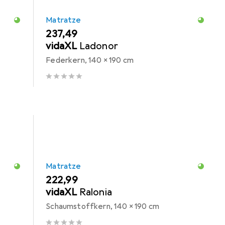
Matratze
EUR
237,49
vidaXL
Ladonor
Federkern, 140 x 190 cm
Matratze
EUR
222,99
vidaXL
Ralonia
Schaumstoffkern, 140 x 190 cm