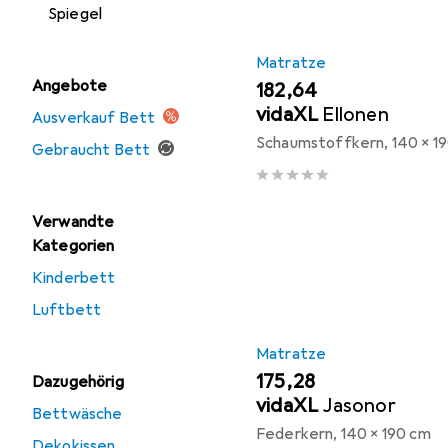
Spiegel
Matratze
Angebote
EUR
182,64
vidaXL
Ellonen
Ausverkauf Bett
Schaumstoffkern, 140 x 1
Gebraucht Bett
Verwandte
Kategorien
Kinderbett
Luftbett
Matratze
EUR
175,28
Dazugehörig
vidaXL
Jasonor
Bettwäsche
Federkern, 140 x 190 cm
Dekokissen