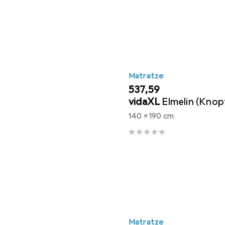
Matratze
EUR
537,59
vidaXL
Elmelin (Kno
140 x 190 cm
Matratze