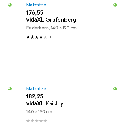
Matratze
EUR
176,55
vidaXL
Grafenberg
Federkern, 140 x 190 cm
1
Matratze
EUR
182,25
vidaXL
Kaisley
140 x 190 cm