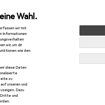
eine Wahl.
erfassen wir mit
nen
Möbel
Schlafzimmer
Bett
vidaXL Gasenar
en Informationen
ungsverhalten
R
8,44
en wir, um dir
daXL
Gasenar
funktionen wie den
 x 190 cm
wir diese Daten
 vidaXL Gasenar
onalisierte
eite zu
 auf unseren und
 Zubehör zum Produkt vidaXL Gasenar aus der Kategorie Matr
zuzeigen. Dazu
Dritte und
rden.