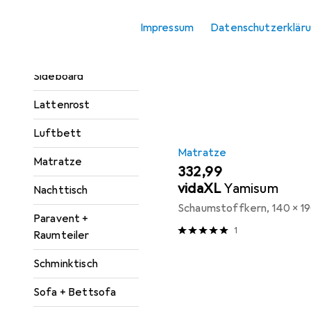
Kleiderschrank
Impressum
Datenschutzerklär
Zubehör
Sortieren nach
:
Relevanz
Kommode +
Produktliste
Sideboard
Lattenrost
Luftbett
Matratze
Matratze
EUR
332,99
vidaXL
Yamisum
Nachttisch
Schaumstoffkern, 140 x 1
Paravent +
1
Raumteiler
Schminktisch
Sofa + Bettsofa