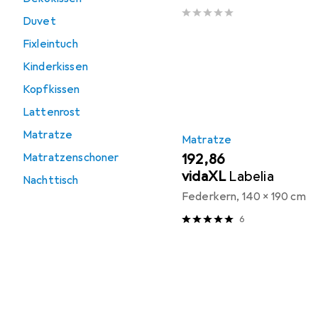
Duvet
Fixleintuch
Kinderkissen
Kopfkissen
Lattenrost
Matratze
Matratze
Matratzenschoner
EUR
192,86
vidaXL
Labelia
Nachttisch
Federkern, 140 x 190 cm
6