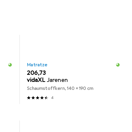
Matratze
EUR
206,73
vidaXL
Jarenen
Schaumstoffkern, 140 x 190 cm
4