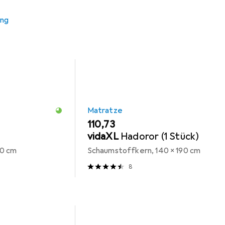
ung
Matratze
EUR
110,73
vidaXL
Hadoror (1 Stück)
90 cm
Schaumstoffkern, 140 x 190 cm
8