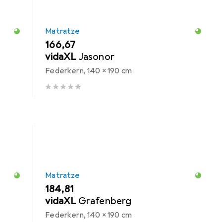
Matratze
EUR
166,67
vidaXL
Jasonor
Federkern, 140 x 190 cm
Matratze
EUR
184,81
vidaXL
Grafenberg
Federkern, 140 x 190 cm