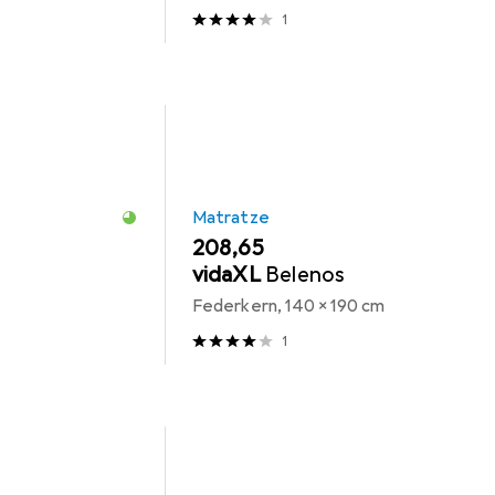
1
Matratze
EUR
208,65
vidaXL
Belenos
Federkern, 140 x 190 cm
1