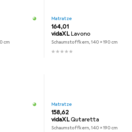
Matratze
EUR
164,01
vidaXL
Lavono
90 cm
Schaumstoffkern, 140 x 190 cm
Matratze
EUR
158,62
vidaXL
Qutaretta
Schaumstoffkern, 140 x 190 cm