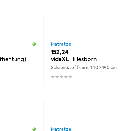
Matratze
EUR
152,24
pfheftung)
vidaXL
Hillesborn
Schaumstoffkern, 140 x 190 cm
Matratze