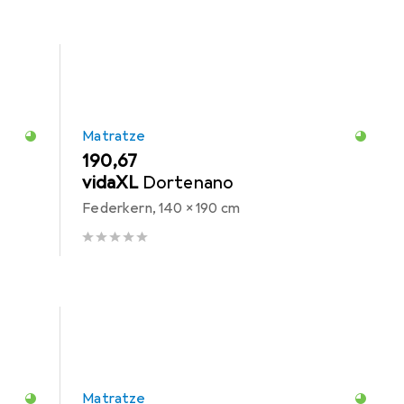
Matratze
EUR
190,67
vidaXL
Dortenano
Federkern, 140 x 190 cm
Matratze