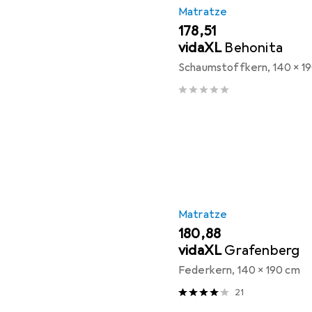
Matratze
EUR
178,51
vidaXL
Behonita
Schaumstoffkern, 140 x 1
Matratze
EUR
180,88
vidaXL
Grafenberg
Federkern, 140 x 190 cm
21