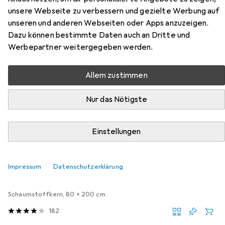
unsere Webseite zu verbessern und gezielte Werbung auf
Hier findest du passendes Zubehör zum Produkt vidaXL
unseren und anderen Webseiten oder Apps anzuzeigen.
Enoch (mit Kopfteil) aus der Kategorie Matratze.
Dazu können bestimmte Daten auch an Dritte und
Werbepartner weitergegeben werden.
Beliebt
VidaXL
Allem zustimmen
Relevanz
Nur das Nötigste
Produktliste
Einstellungen
Matratze
Impressum
Datenschutzerklärung
EUR
80,80
VitaliSpa
Foamy
Schaumstoffkern, 80 x 200 cm
182