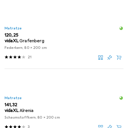
Matratze
EUR
120,25
vidaXL
Grafenberg
Federkern, 80 x 200 cm
21
Matratze
EUR
141,32
vidaXL
Alrenia
Schaumstoffkern, 80 x 200 cm
3