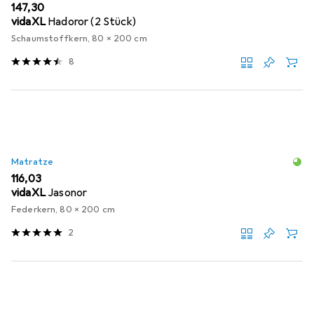
EUR
147,30
vidaXL
Hadoror (2 Stück)
Schaumstoffkern, 80 x 200 cm
8
Matratze
EUR
116,03
vidaXL
Jasonor
Federkern, 80 x 200 cm
2