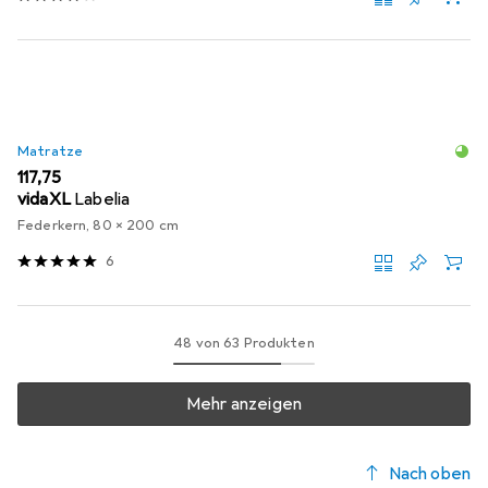
Matratze
EUR
117,75
vidaXL
Labelia
Federkern, 80 x 200 cm
6
48 von 63 Produkten
Mehr anzeigen
Nach oben