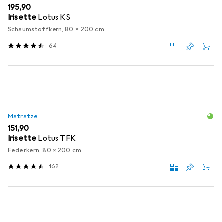
EUR
195,90
Irisette
Lotus KS
Schaumstoffkern, 80 x 200 cm
64
Matratze
EUR
151,90
Irisette
Lotus TFK
Federkern, 80 x 200 cm
162