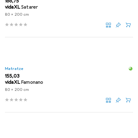
EUR
166,75
vidaXL
Satarer
80 x 200 cm
Matratze
EUR
155,03
vidaXL
Famonano
80 x 200 cm