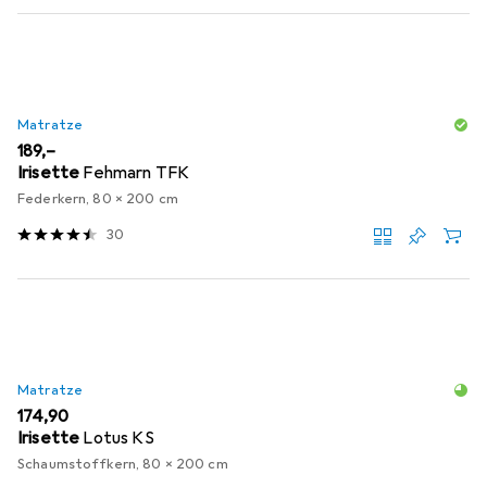
Matratze
EUR
189,–
Irisette
Fehmarn TFK
Federkern, 80 x 200 cm
30
Matratze
EUR
174,90
Irisette
Lotus KS
Schaumstoffkern, 80 x 200 cm