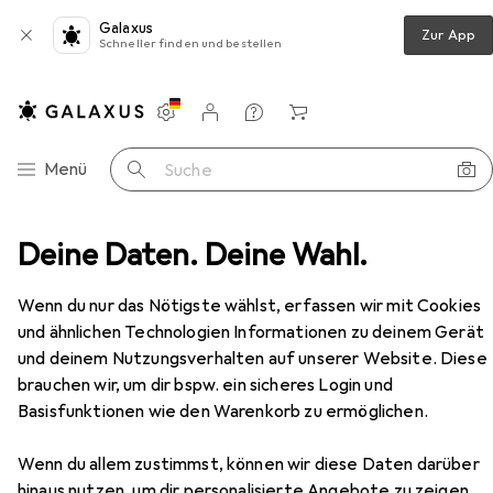
Galaxus
Zur App
Schneller finden und bestellen
Einstellungen
Kundenkonto
Vergleichslisten
Merklisten
Warenkorb
Navigation nach Kategorien
Menü
Suche
Schlafzimmer
Deine Daten. Deine Wahl.
Bett
vidaXL Enoch (mit Kopfteil)
Zubehör
EUR
63,56
Wenn du nur das Nötigste wählst, erfassen wir mit Cookies
vidaXL
Enoch (mit Kopfteil)
und ähnlichen Technologien Informationen zu deinem Gerät
80 x 200 cm
und deinem Nutzungsverhalten auf unserer Website. Diese
brauchen wir, um dir bspw. ein sicheres Login und
Basisfunktionen wie den Warenkorb zu ermöglichen.
Zubehör für vidaXL Enoch (mit
Wenn du allem zustimmst, können wir diese Daten darüber
Kopfteil)
hinaus nutzen, um dir personalisierte Angebote zu zeigen,