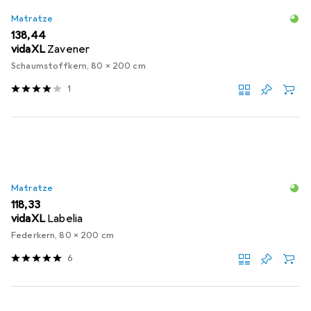
Matratze
EUR
138,44
vidaXL
Zavener
Schaumstoffkern, 80 x 200 cm
1
Matratze
EUR
118,33
vidaXL
Labelia
Federkern, 80 x 200 cm
6