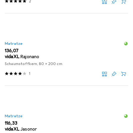
2
Matratze
EUR
136,07
vidaXL
Rajonano
Schaumstoffkern, 80 x 200 cm
1
Matratze
EUR
116,33
vidaXL
Jasonor