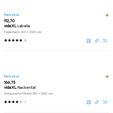
Matratze
EUR
112,70
vidaXL
Labelia
Federkern, 80 x 200 cm
6
Matratze
EUR
166,75
vidaXL
Nackental
Schaumstoffkern, 80 x 200 cm
1