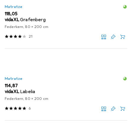
Matratze
EUR
118,05
vidaXL
Grafenberg
Federkern, 80 x 200 cm
21
Matratze
EUR
114,87
vidaXL
Labelia
Federkern, 80 x 200 cm
6