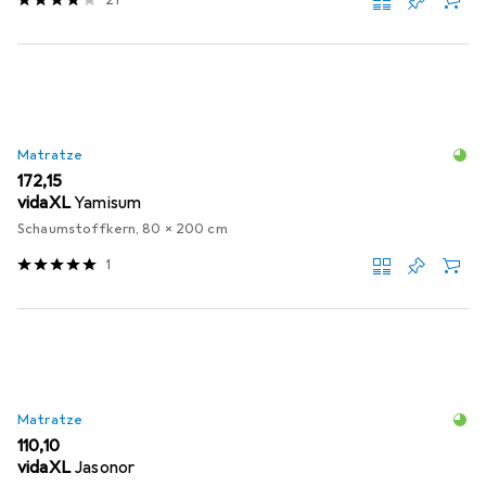
21
Matratze
EUR
172,15
vidaXL
Yamisum
Schaumstoffkern, 80 x 200 cm
1
Matratze
EUR
110,10
vidaXL
Jasonor