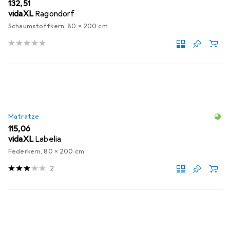
EUR
132,51
vidaXL
Ragondorf
Schaumstoffkern, 80 x 200 cm
Matratze
EUR
115,06
vidaXL
Labelia
Federkern, 80 x 200 cm
2