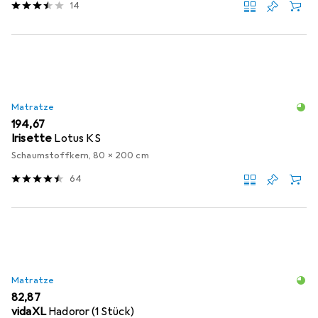
14
Matratze
EUR
194,67
Irisette
Lotus KS
Schaumstoffkern, 80 x 200 cm
64
Matratze
EUR
82,87
vidaXL
Hadoror (1 Stück)