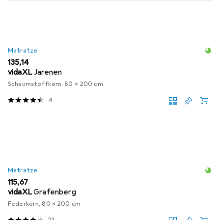
Matratze
EUR
135,14
vidaXL
Jarenen
Schaumstoffkern, 80 x 200 cm
4
Matratze
EUR
115,67
vidaXL
Grafenberg
Federkern, 80 x 200 cm