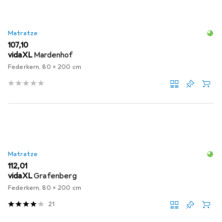
Matratze
EUR
107,10
vidaXL
Mardenhof
Federkern, 80 x 200 cm
Matratze
EUR
112,01
vidaXL
Grafenberg
Federkern, 80 x 200 cm
21