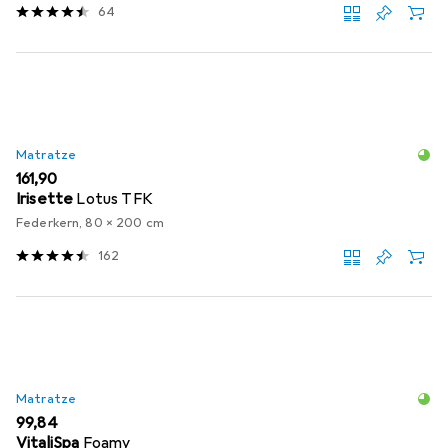
64
Matratze
EUR
161,90
Irisette
Lotus TFK
Federkern, 80 x 200 cm
162
Matratze
EUR
99,84
VitaliSpa
Foamy