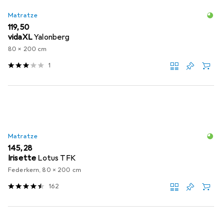
Matratze
EUR
119,50
vidaXL
Yalonberg
80 x 200 cm
1
Matratze
EUR
145,28
Irisette
Lotus TFK
Federkern, 80 x 200 cm
162