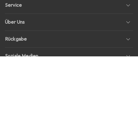
Service
Über Uns
Rückgabe
Soziale Medien
Stellenangebote
Preise
Alle Preise in EUR inkl. MwSt., zzgl.
Versandkosten
bei Bestellungen
unter
30,–
Shop Version
master-20260807-2039-31207921115-1
Unsere Onlineshops
digitec.ch
galaxus.ch
galaxus.at
galaxus.fr
galaxus.it
galaxus.nl
galaxus.be