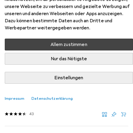
Hier findest du passendes Zubehör zum Produkt vidaXL
unsere Webseite zu verbessern und gezielte Werbung auf
Shepherd aus der Kategorie Matratze.
unseren und anderen Webseiten oder Apps anzuzeigen.
Dazu können bestimmte Daten auch an Dritte und
Werbepartner weitergegeben werden.
Beliebt
VidaXL
Allem zustimmen
Relevanz
Produktliste
Nur das Nötigste
Einstellungen
Matratze
EUR
119,99
Bestschlaf
Visko Gästematratze
Impressum
Datenschutzerklärung
Schaumstoffkern, 90 x 200 cm
43