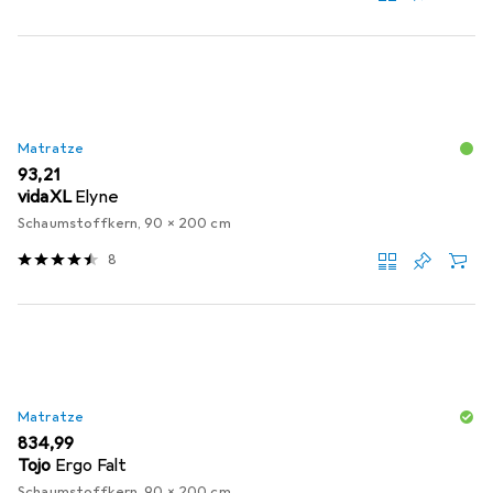
Matratze
EUR
93,21
vidaXL
Elyne
Schaumstoffkern, 90 x 200 cm
8
Matratze
EUR
834,99
Tojo
Ergo Falt
Schaumstoffkern, 90 x 200 cm