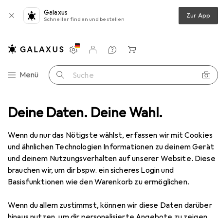
Galaxus
Zur App
Schneller finden und bestellen
Einstellungen
Kundenkonto
Vergleichslisten
Merklisten
Warenkorb
Navigation nach Kategorien
Menü
Suche
Möbel
Deine Daten. Deine Wahl.
Schlafzimmer
Bett
vidaXL Shepherd
Zubehör
EUR
125,63
Wenn du nur das Nötigste wählst, erfassen wir mit Cookies
vidaXL
Shepherd
und ähnlichen Technologien Informationen zu deinem Gerät
90 x 200 cm
und deinem Nutzungsverhalten auf unserer Website. Diese
brauchen wir, um dir bspw. ein sicheres Login und
Basisfunktionen wie den Warenkorb zu ermöglichen.
Zubehör für vidaXL Shepherd
Wenn du allem zustimmst, können wir diese Daten darüber
hinaus nutzen, um dir personalisierte Angebote zu zeigen,