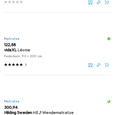
Matratze
EUR
122,88
vidaXL
Léonie
Federkern, 90 x 200 cm
6
Matratze
EUR
300,94
Hilding Sweden
HEJ! Wendematratze