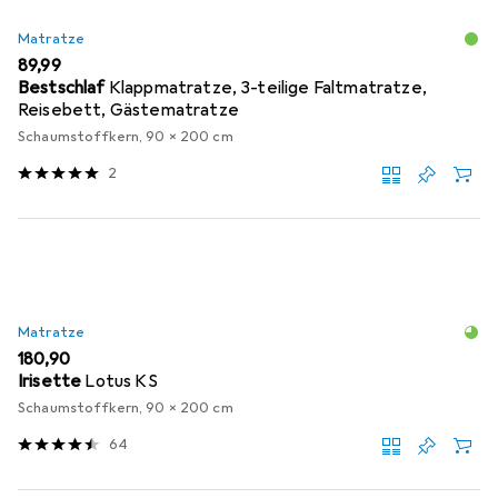
Matratze
EUR
89,99
Bestschlaf
Klappmatratze, 3-teilige Faltmatratze,
Reisebett, Gästematratze
Schaumstoffkern, 90 x 200 cm
2
Matratze
EUR
180,90
Irisette
Lotus KS
Schaumstoffkern, 90 x 200 cm
64