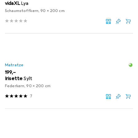
vidaXL
Lya
Schaumstoffkern, 90 x 200 cm
Matratze
EUR
199,–
Irisette
Sylt
Federkern, 90 x 200 cm
7