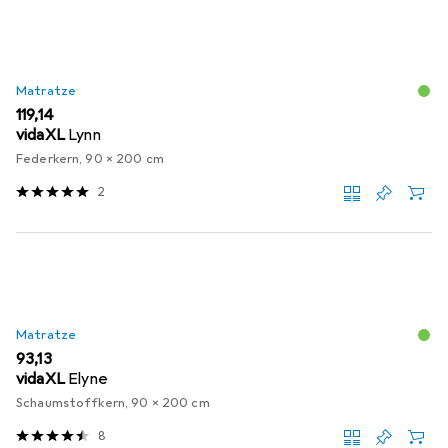
Matratze
EUR
119,14
vidaXL
Lynn
Federkern, 90 x 200 cm
2
Matratze
EUR
93,13
vidaXL
Elyne
Schaumstoffkern, 90 x 200 cm
8