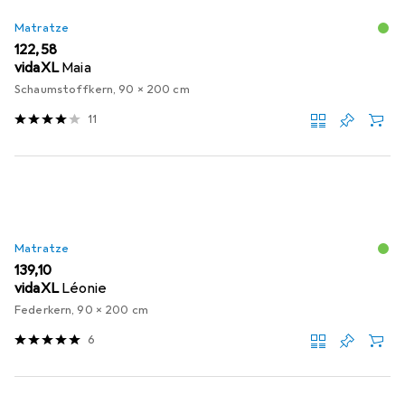
Matratze
EUR
122,58
vidaXL
Maia
Schaumstoffkern, 90 x 200 cm
11
Matratze
EUR
139,10
vidaXL
Léonie
Federkern, 90 x 200 cm
6