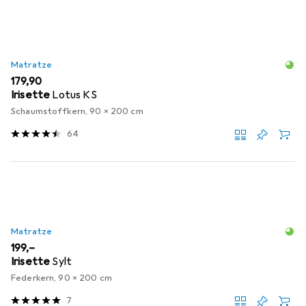
Matratze
EUR
179,90
Irisette
Lotus KS
Schaumstoffkern, 90 x 200 cm
64
Matratze
EUR
199,–
Irisette
Sylt
Federkern, 90 x 200 cm
7