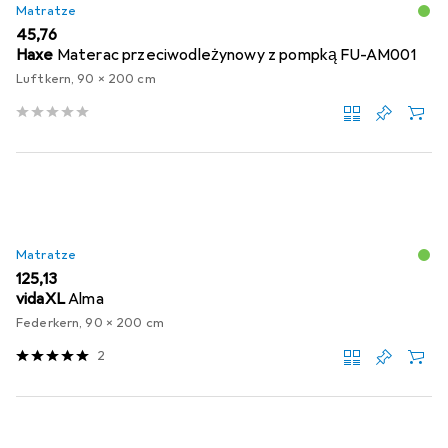
Matratze
EUR
45,76
Haxe
Materac przeciwodleżynowy z pompką FU-AM001
Luftkern, 90 x 200 cm
Matratze
EUR
125,13
vidaXL
Alma
Federkern, 90 x 200 cm
2