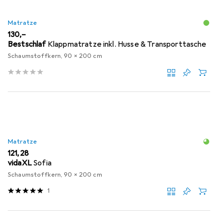
Matratze
EUR
130,–
Bestschlaf
Klappmatratze inkl. Husse & Transporttasche
Schaumstoffkern, 90 x 200 cm
Matratze
EUR
121,28
vidaXL
Sofia
Schaumstoffkern, 90 x 200 cm
1