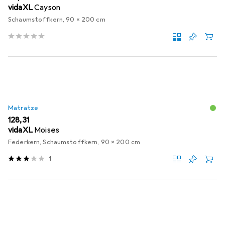
vidaXL
Cayson
Schaumstoffkern, 90 x 200 cm
Matratze
EUR
128,31
vidaXL
Moises
Federkern, Schaumstoffkern, 90 x 200 cm
1