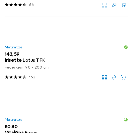
66
Matratze
EUR
143,59
Irisette
Lotus TFK
Federkern, 90 x 200 cm
162
Matratze
EUR
80,80
VitaliSpa
Foamy