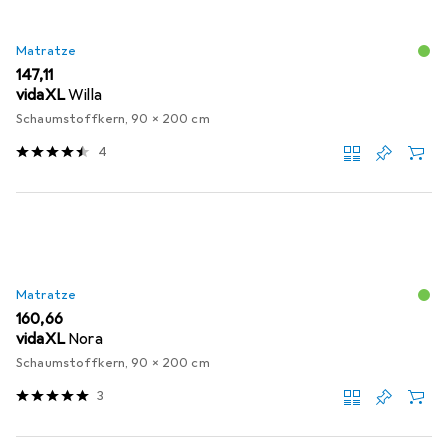
Matratze
EUR
147,11
vidaXL
Willa
Schaumstoffkern, 90 x 200 cm
4
Matratze
EUR
160,66
vidaXL
Nora
Schaumstoffkern, 90 x 200 cm
3