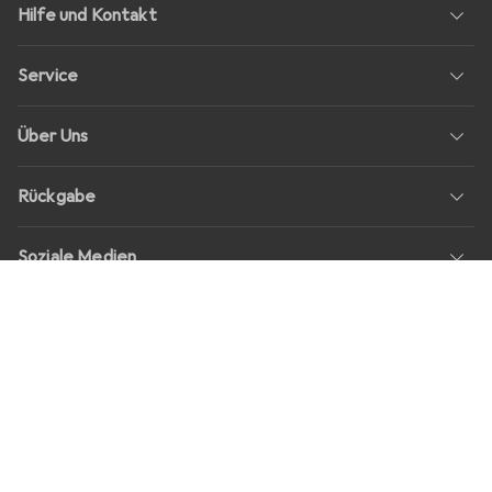
Hilfe und Kontakt
Service
Über Uns
Rückgabe
Soziale Medien
Stellenangebote
Preise
Alle Preise in EUR inkl. MwSt., zzgl.
Versandkosten
bei Bestellungen
unter
30,–
Shop Version
master-20260805-1549-31012104554-1